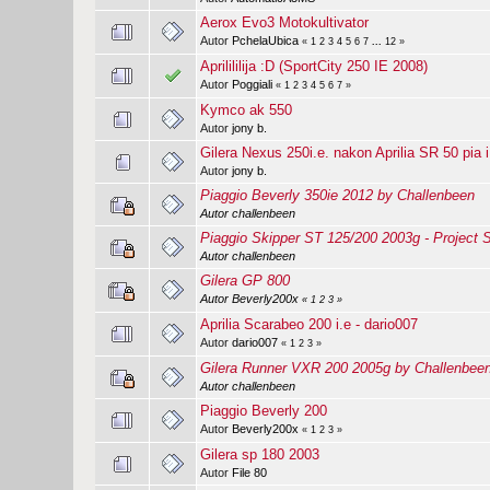
Aerox Evo3 Motokultivator
Autor
PchelaUbica
«
1
2
3
4
5
6
7
...
12
»
Aprilililija :D (SportCity 250 IE 2008)
Autor
Poggiali
«
1
2
3
4
5
6
7
»
Kymco ak 550
Autor
jony b.
Gilera Nexus 250i.e. nakon Aprilia SR 50 pi
Autor
jony b.
Piaggio Beverly 350ie 2012 by Challenbeen
Autor
challenbeen
Piaggio Skipper ST 125/200 2003g - Project 
Autor
challenbeen
Gilera GP 800
Autor
Beverly200x
«
1
2
3
»
Aprilia Scarabeo 200 i.e - dario007
Autor
dario007
«
1
2
3
»
Gilera Runner VXR 200 2005g by Challenbee
Autor
challenbeen
Piaggio Beverly 200
Autor
Beverly200x
«
1
2
3
»
Gilera sp 180 2003
Autor
File 80