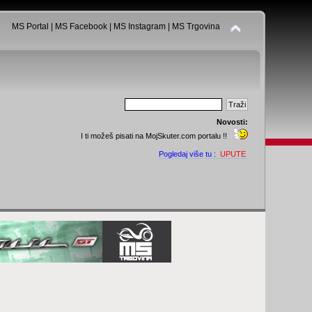
MS Portal
|
MS Facebook
|
MS Instagram
|
MS Trgovina
Novosti:
I ti možeš pisati na MojSkuter.com portalu !!
Pogledaj više tu :
UPUTE