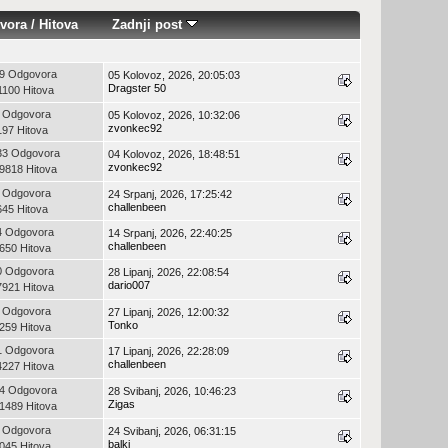
vora
/
Hitova
Zadnji post
9 Odgovora
05 Kolovoz, 2026, 20:05:03
Dragster 50
1100 Hitova
 Odgovora
05 Kolovoz, 2026, 10:32:06
zvonkec92
197 Hitova
33 Odgovora
04 Kolovoz, 2026, 18:48:51
zvonkec92
9818 Hitova
 Odgovora
24 Srpanj, 2026, 17:25:42
challenbeen
645 Hitova
4 Odgovora
14 Srpanj, 2026, 22:40:25
challenbeen
650 Hitova
0 Odgovora
28 Lipanj, 2026, 22:08:54
dario007
7921 Hitova
 Odgovora
27 Lipanj, 2026, 12:00:32
Tonko
259 Hitova
1 Odgovora
17 Lipanj, 2026, 22:28:09
challenbeen
4227 Hitova
4 Odgovora
28 Svibanj, 2026, 10:46:23
Zigas
1489 Hitova
 Odgovora
24 Svibanj, 2026, 06:31:15
balki
045 Hitova