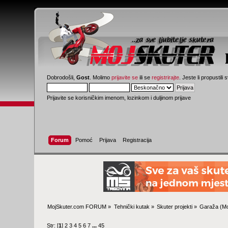
Dobrodošli,
Gost
. Molimo
prijavite se
ili se
registrirajte
. Jeste li propustili 
Prijavite se korisničkim imenom, lozinkom i duljinom prijave
Forum
Pomoć
Prijava
Registracija
MojSkuter.com FORUM
»
Tehnički kutak
»
Skuter projekti
»
Garaža
(Mo
Str: [
1
]
2
3
4
5
6
7
...
45