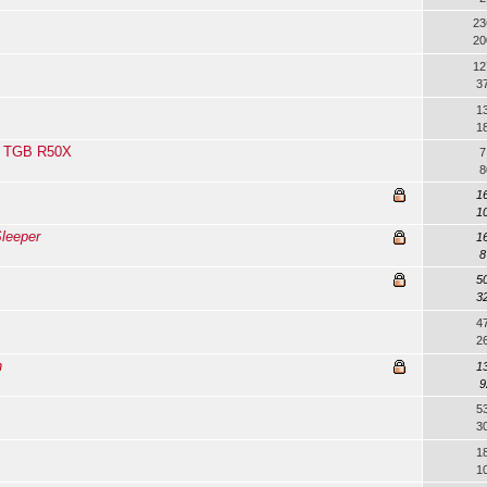
23
20
12
3
1
1
a i TGB R50X
7
8
1
1
Sleeper
1
8
5
3
4
2
n
1
9
5
3
1
1