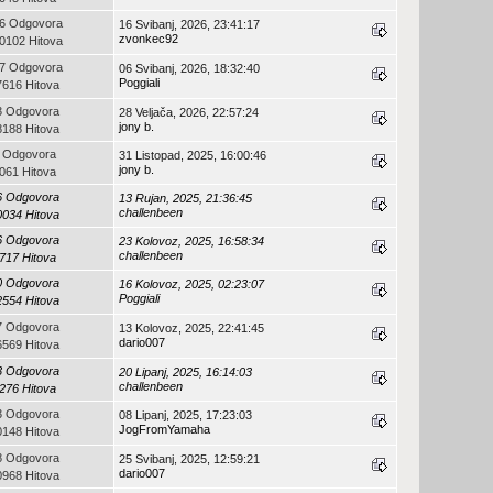
6 Odgovora
16 Svibanj, 2026, 23:41:17
zvonkec92
0102 Hitova
7 Odgovora
06 Svibanj, 2026, 18:32:40
Poggiali
7616 Hitova
3 Odgovora
28 Veljača, 2026, 22:57:24
jony b.
8188 Hitova
 Odgovora
31 Listopad, 2025, 16:00:46
jony b.
061 Hitova
6 Odgovora
13 Rujan, 2025, 21:36:45
challenbeen
0034 Hitova
6 Odgovora
23 Kolovoz, 2025, 16:58:34
challenbeen
717 Hitova
0 Odgovora
16 Kolovoz, 2025, 02:23:07
Poggiali
2554 Hitova
7 Odgovora
13 Kolovoz, 2025, 22:41:45
dario007
6569 Hitova
3 Odgovora
20 Lipanj, 2025, 16:14:03
challenbeen
276 Hitova
3 Odgovora
08 Lipanj, 2025, 17:23:03
JogFromYamaha
0148 Hitova
8 Odgovora
25 Svibanj, 2025, 12:59:21
dario007
0968 Hitova