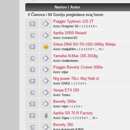
Naslov
/
Autor
0 Članova i 94 Gostiju pregledava ovaj forum.
Piaggio Typhoon 125 2T
Autor
Dragster 50
«
1
2
3
4
5
6
»
Aprilia SR50 Retard
Autor
zvonkec92
Gilera DNA 50>70>150>180by Matija
Autor
matija84m
«
1
2
3
4
5
6
7
...
72
»
Yamaha N-Max 155 2018g
Autor
challenbeen
Piaggio Beverly Cruiser 500ie
Autor
stipe
Nrg power 70cc Moj Hulk-ić
Autor
DNKZ
«
1
2
3
4
5
»
Vespa ET4 150
Autor
Tonko
Beverly 250ie
Autor
stipe
«
1
2
3
4
»
Aprilia SR 70 R Factory
Autor
Zigas
«
1
2
3
4
5
6
7
...
30
»
Beverly 350
Autor
AutomaticA3MS