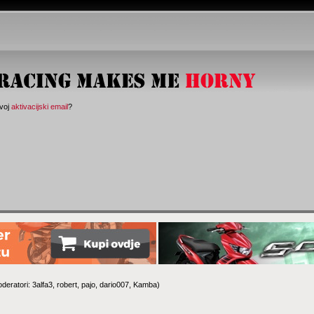
svoj
aktivacijski email
?
deratori:
3alfa3
,
robert
,
pajo
,
dario007
,
Kamba
)