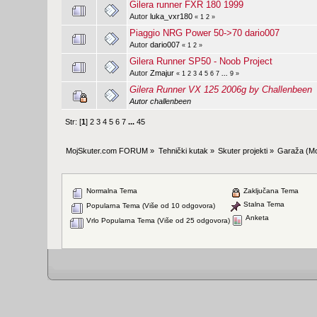
Gilera runner FXR 180 1999
Autor
luka_vxr180
«
1
2
»
Piaggio NRG Power 50->70 dario007
Autor
dario007
«
1
2
»
Gilera Runner SP50 - Noob Project
Autor
Zmajur
«
1
2
3
4
5
6
7
...
9
»
Gilera Runner VX 125 2006g by Challenbeen
Autor
challenbeen
Str: [
1
]
2
3
4
5
6
7
...
45
MojSkuter.com FORUM
»
Tehnički kutak
»
Skuter projekti
»
Garaža
(Mo
Normalna Tema
Zaključana Tema
Stalna Tema
Popularna Tema (Više od 10 odgovora)
Anketa
Vrlo Popularna Tema (Više od 25 odgovora)