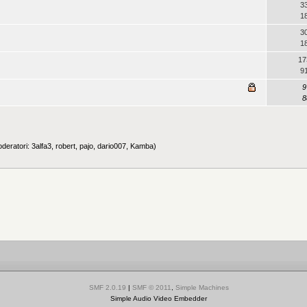
3
1
3
1
17
9
9
8
deratori:
3alfa3
,
robert
,
pajo
,
dario007
,
Kamba
)
SMF 2.0.19
|
SMF © 2011
,
Simple Machines
Simple Audio Video Embedder