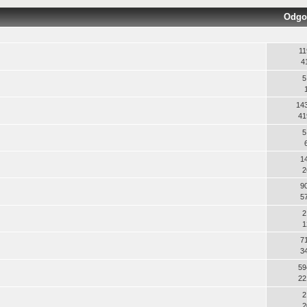
Odgo
11
4
5
14
41
5
1
2
9
5
2
1
7
3
59
22
2
2