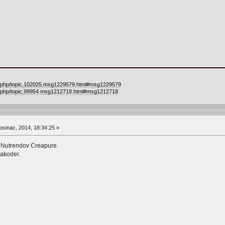
ex.php/topic,102025.msg1229579.html#msg1229579
ex.php/topic,99954.msg1212718.html#msg1212718
osinac, 2014, 18:34:25 »
i Nutrendov Creapure.
takoder.