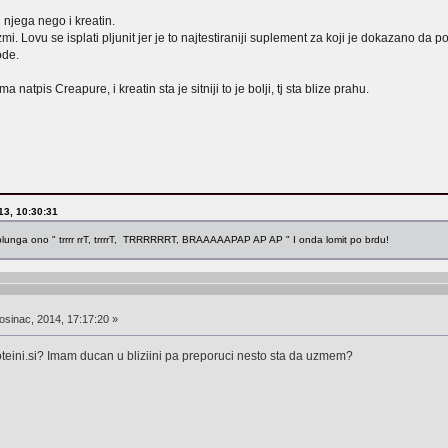
njega nego i kreatin.
. Lovu se isplati pljunit jer je to najtestiraniji suplement za koji je dokazano da po
ode.
a natpis Creapure, i kreatin sta je sitniji to je bolji, tj sta blize prahu.
013, 10:30:31
uplunga ono " trrrr rrT, trrrrT, TRRRRRRT, BRAAAAAPAP AP AP " I onda lomit po brdu!
osinac, 2014, 17:17:20 »
teini.si? Imam ducan u bliziini pa preporuci nesto sta da uzmem?