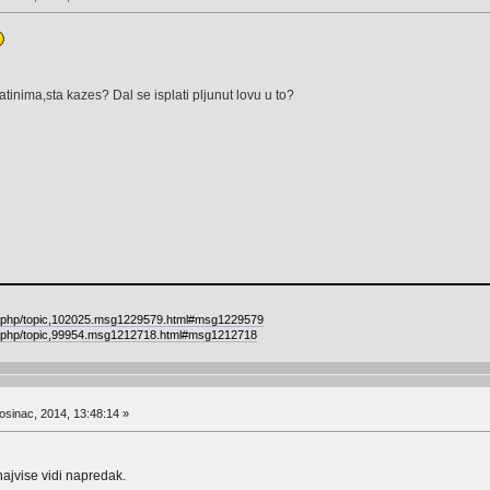
tinima,sta kazes? Dal se isplati pljunut lovu u to?
ex.php/topic,102025.msg1229579.html#msg1229579
ex.php/topic,99954.msg1212718.html#msg1212718
osinac, 2014, 13:48:14 »
najvise vidi napredak.