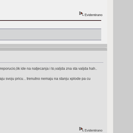
Evidentirano
orucio,lik ide na natjecanja i to,valjda zna sta valjda hah..
caju svoju pricu... trenutno nemaju na stanju xplode pa cu
Evidentirano