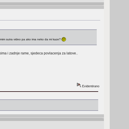
nimim sutra video pa ako ima neko da mi kaze?
ekima i zadnje rame, sjedeca povlacenja za latove..
Evidentirano