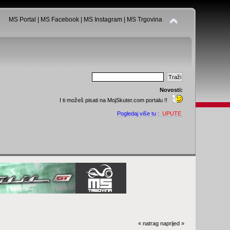
MS Portal
|
MS Facebook
|
MS Instagram
|
MS Trgovina
Novosti:
I ti možeš pisati na MojSkuter.com portalu !!
Pogledaj više tu :
UPUTE
« natrag
naprijed »