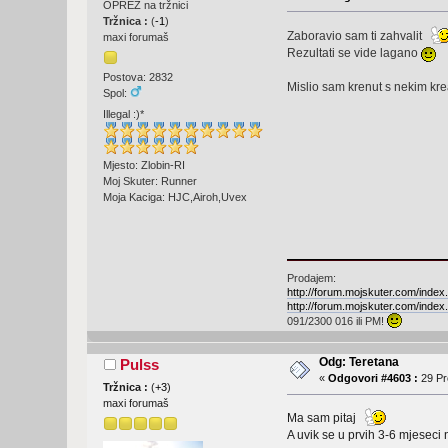
OPREZ na tržnici
Tržnica :
(
-1
)
Zaboravio sam ti zahvalit
maxi forumaš
Rezultati se vide lagano
Postova: 2832
Mislio sam krenut s nekim krea
Spol:
Illegal :)*
Mjesto: Zlobin-RI
Moj Skuter: Runner
Moja Kaciga: HJC,Airoh,Uvex
Prodajem:
http://forum.mojskuter.com/ind
http://forum.mojskuter.com/ind
091/2300 016 ili PM!
Odg: Teretana
Pulss
«
Odgovori #4603 :
29 Pr
Tržnica :
(
+3
)
maxi forumaš
Ma sam pitaj
A uvik se u prvih 3-6 mjeseci 