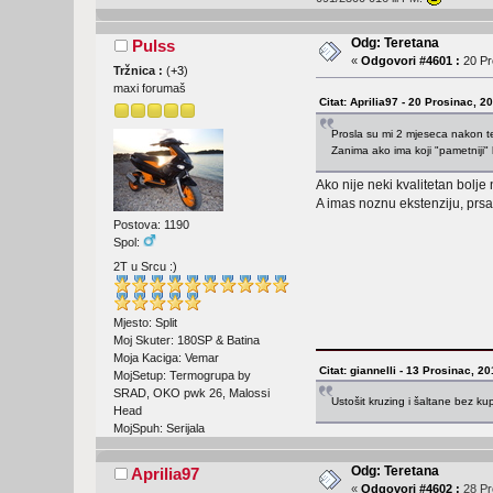
Odg: Teretana
Pulss
«
Odgovori #4601 :
20 Pr
Tržnica :
(
+3
)
maxi forumaš
Citat: Aprilia97 - 20 Prosinac, 2
Prosla su mi 2 mjeseca nakon t
Zanima ako ima koji "pametniji
Ako nije neki kvalitetan bolje
A imas noznu ekstenziju, prsa
Postova: 1190
Spol:
2T u Srcu :)
Mjesto: Split
Moj Skuter: 180SP & Batina
Moja Kaciga: Vemar
Citat: giannelli - 13 Prosinac, 2
MojSetup: Termogrupa by
SRAD, OKO pwk 26, Malossi
Ustošit kruzing i šaltane bez k
Head
MojSpuh: Serijala
Odg: Teretana
Aprilia97
«
Odgovori #4602 :
28 Pr