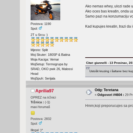
Ako nemas whey, ulozi rade u 
Ako oces bas kreatin, onda uzmi
Samo pazi na konzumaciju v
Postova: 1190
Kad kupujes kreatin, trazi da im
Spol:
2T u Srcu :)
Mjesto: Split
Moj Skuter: 180SP & Batina
Moja Kaciga: Vemar
Citat: giannelli - 13 Prosinac, 2
MojSetup: Termogrupa by
SRAD, OKO pwk 26, Malossi
Ustošit kruzing i šaltane bez k
Head
MojSpuh: Serijala
Odg: Teretana
Aprilia97
«
Odgovori #4604 :
29 Pr
OPREZ na tržnici
Tržnica :
(
-1
)
Hmm,koji preporucujes sa pro
maxi forumaš
Postova: 2832
Spol:
Illegal :)*