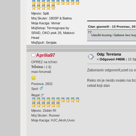
Mjesto: Split
Moj Skuter: 180SP & Batina
Moja Kaciga: Vemar
Citat: giannelli - 13 Prosinac, 2
MojSetup: Termogrupa by
SRAD, OKO pwk 26, Malossi
Ustošit kruzing i šaltane bez k
Head
MojSpuh: Serijala
Odg: Teretana
Aprilia97
«
Odgovori #4606 :
15 Sij
OPREZ na tržnici
Tržnica :
(
-1
)
Zaboravio odgovorit,uzet cu o
maxi forumaš
Reko mi je nesto ovako na brzi
Postova: 2832
cekat koji dan
Spol:
Illegal :)*
Mjesto: Zlobin-RI
Moj Skuter: Runner
Moja Kaciga: HJC,Airoh,Uvex