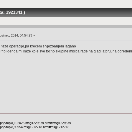
a: 1921341 )
osinac, 2014, 04:54:23 »
 teze operacije,pa krecem s vjezbanjem lagano
ji" bilder da mi kaze koje sve tocno skupine misica rade na gladijatoru, na odred
ex.php/topic,102025.msg1229579.html#msg1229579
ex.php/topic,99954.msg1212718.html#msg1212718