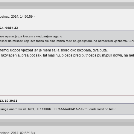
osinac, 2014, 14:50:59 »
014, 04:54:23
eze operacije,pa krecem s vjezbanjem lagano
" bilder da mi kaze koje sve tocno skupine misica rade na gladijatoru, na odredenim vjezbama? S
 nemoj uopce vjezbat jer je meni sajla skoro oko iskopala, dva puta.
 razvlacenja, prsa potisak, lat masinu, biceps pregib, triceps push/pull down, na n
013, 10:30:31
uplunga ono " trrrr rrT, trrrrT, TRRRRRRT, BRAAAAAPAP AP AP " I onda lomit po brdu!
osinac, 2014, 02:52:13 »