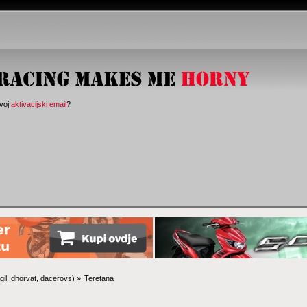
svoj
aktivacijski email
?
gil
,
dhorvat
,
dacerovs
) »
Teretana