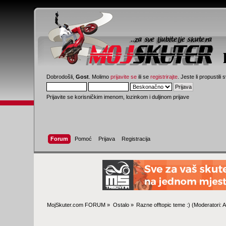
Dobrodošli,
Gost
. Molimo
prijavite se
ili se
registrirajte
. Jeste li propustili 
Prijavite se korisničkim imenom, lozinkom i duljinom prijave
Forum
Pomoć
Prijava
Registracija
MojSkuter.com FORUM
»
Ostalo
»
Razne offtopic teme :)
(Moderatori:
A