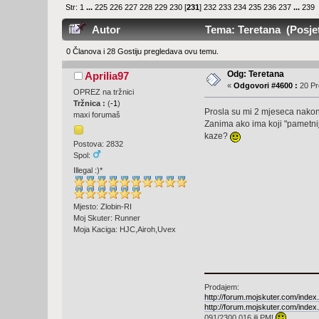
Str:
1
...
225
226
227
228
229
230
[
231
]
232
233
234
235
236
237
...
239
Autor
Tema: Teretana (Posjet
0 Članova i 28 Gostiju pregledava ovu temu.
Odg: Teretana
Aprilia97
«
Odgovori #4600 :
20 Pr
OPREZ na tržnici
Tržnica :
(
-1
)
Prosla su mi 2 mjeseca nakon
maxi forumaš
Zanima ako ima koji "pametni
kaze?
Postova: 2832
Spol:
Illegal :)*
Mjesto: Zlobin-RI
Moj Skuter: Runner
Moja Kaciga: HJC,Airoh,Uvex
Prodajem:
http://forum.mojskuter.com/ind
http://forum.mojskuter.com/ind
091/2300 016 ili PM!