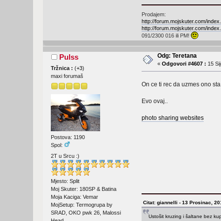
Prodajem:
http://forum.mojskuter.com/ind
http://forum.mojskuter.com/ind
091/2300 016 ili PM!
Odg: Teretana
Pulss
«
Odgovori #4607 :
15 Sij
Tržnica :
(
+3
)
maxi forumaš
On ce ti rec da uzmes ono st
Evo ovaj..
photo sharing websites
Postova: 1190
Spol:
2T u Srcu :)
Mjesto: Split
Moj Skuter: 180SP & Batina
Moja Kaciga: Vemar
Citat: giannelli - 13 Prosinac, 2
MojSetup: Termogrupa by
SRAD, OKO pwk 26, Malossi
Ustošit kruzing i šaltane bez k
Head