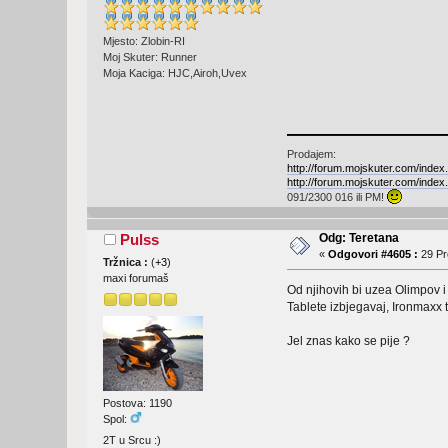
Mjesto: Zlobin-RI
Moj Skuter: Runner
Moja Kaciga: HJC,Airoh,Uvex
Prodajem:
http://forum.mojskuter.com/ind
http://forum.mojskuter.com/ind
091/2300 016 ili PM!
Odg: Teretana
Pulss
«
Odgovori #4605 :
29 Pr
Tržnica :
(
+3
)
maxi forumaš
Od njihovih bi uzea Olimpov 
Tablete izbjegavaj, Ironmaxx 
Jel znas kako se pije ?
Postova: 1190
Spol:
2T u Srcu :)