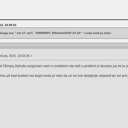
013, 10:30:31
uplunga ono " trrrr rrT, trrrrT, TRRRRRRT, BRAAAAAPAP AP AP " I onda lomit po brdu!
ečanj, 2015, 13:03:35 »
d Olimpa,Xplode,razgovaro sam s covjekom sta radi u proteini.si ducanu pa mi je prep
nu,ali kad budem iso kupit onda je reko da ce mi sve detaljnije objasnit jer svi pri