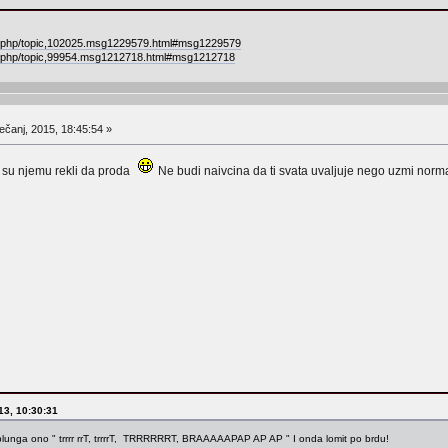
ex.php/topic,102025.msg1229579.html#msg1229579
ex.php/topic,99954.msg1212718.html#msg1212718
ečanj, 2015, 18:45:54 »
a su njemu rekli da proda
Ne budi naivcina da ti svata uvaljuje nego uzmi norma
013, 10:30:31
uplunga ono " trrrr rrT, trrrrT, TRRRRRRT, BRAAAAAPAP AP AP " I onda lomit po brdu!