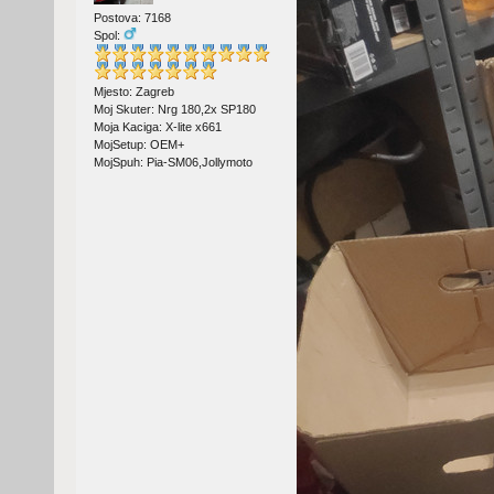
Postova: 7168
Spol:
Mjesto: Zagreb
Moj Skuter: Nrg 180,2x SP180
Moja Kaciga: X-lite x661
MojSetup: OEM+
MojSpuh: Pia-SM06,Jollymoto