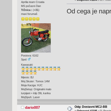
Aprilia team Croatia
MS počasni član
Od cega je napra
Tržnica :
(
+31
)
maxi forumaš
Postova: 6162
Spol:
Kawasaki
Mjesto: BJ
Moj Skuter: Tomos 14M
Moja Kaciga: HJC
MojSetup: Originalni malo
turpijani + klip 39L karika
MojSpuh: Laser
Odg: Dostavni MC2-BB
dario007
«
Odgovori #1105 :
01 Prosin