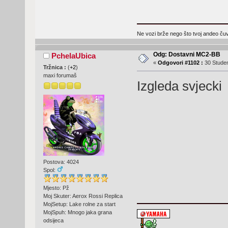
Ne vozi brže nego što tvoj andeo čuva
Odg: Dostavni MC2-BB
PchelaUbica
«
Odgovori #1102 :
30 Studen
Tržnica :
(
+2
)
maxi forumaš
Izgleda svjeck
Postova: 4024
Spol:
Mjesto: Pž
Moj Skuter: Aerox Rossi Replica
MojSetup: Lake rolne za start
MojSpuh: Mnogo jaka grana
odsijeca