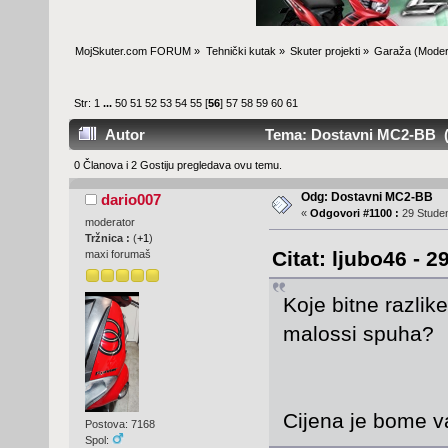
MojSkuter.com FORUM
»
Tehnički kutak
»
Skuter projekti
»
Garaža
(Moder
Str:
1
...
50
51
52
53
54
55
[
56
]
57
58
59
60
61
Autor
Tema: Dostavni MC2-BB (P
0 Članova i 2 Gostiju pregledava ovu temu.
Odg: Dostavni MC2-BB
dario007
«
Odgovori #1100 :
29 Studen
moderator
Tržnica :
(
+1
)
Citat: ljubo46 - 2
maxi forumaš
Koje bitne razli
malossi spuha?
Cijena je bome 
Postova: 7168
Spol: