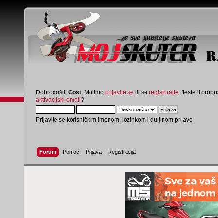
Dobrodošli,
Gost
. Molimo
prijavite se
ili se
registrirajte
. Jeste li propus
aktivacijski email
?
Prijavite se korisničkim imenom, lozinkom i duljinom prijave
Forum
Pomoć
Prijava
Registracija