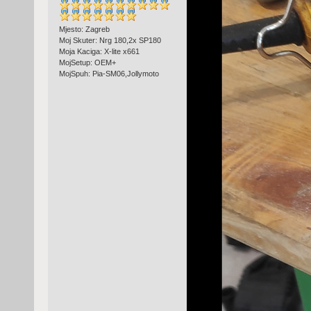
Mjesto: Zagreb
Moj Skuter: Nrg 180,2x SP180
Moja Kaciga: X-lite x661
MojSetup: OEM+
MojSpuh: Pia-SM06,Jollymoto