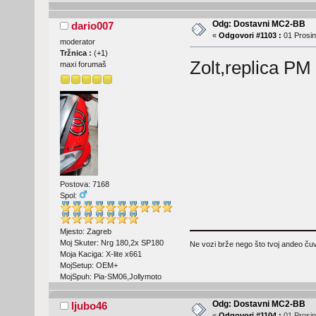
Odg: Dostavni MC2-BB
dario007
«
Odgovori #1103 :
01 Prosin
moderator
Tržnica :
(
+1
)
Zolt,replica PM
maxi forumaš
Postova: 7168
Spol:
Mjesto: Zagreb
Moj Skuter: Nrg 180,2x SP180
Ne vozi brže nego što tvoj andeo čuva
Moja Kaciga: X-lite x661
MojSetup: OEM+
MojSpuh: Pia-SM06,Jollymoto
Odg: Dostavni MC2-BB
ljubo46
«
Odgovori #1104 :
01 Prosin