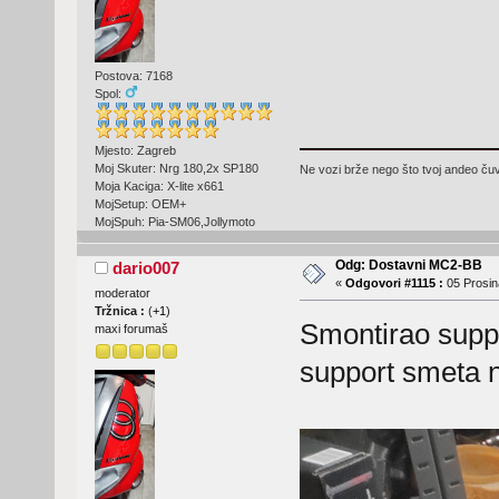
Postova: 7168
Spol:
Mjesto: Zagreb
Moj Skuter: Nrg 180,2x SP180
Ne vozi brže nego što tvoj andeo čuva
Moja Kaciga: X-lite x661
MojSetup: OEM+
MojSpuh: Pia-SM06,Jollymoto
Odg: Dostavni MC2-BB
dario007
«
Odgovori #1115 :
05 Prosin
moderator
Tržnica :
(
+1
)
Smontirao suppor
maxi forumaš
support smeta n