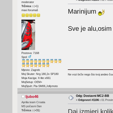
moderator
Tržnica :
(
+1
)
Marinijum
maxi forumaš
Sve je alu,osim 
Postova: 7168
Spol:
Mjesto: Zagreb
Moj Skuter: Nrg 180,2x SP180
Ne vozi brže nego što tvoj andeo čuva
Moja Kaciga: X-lite x661
MojSetup: OEM+
MojSpuh: Pia-SM06,Jollymoto
Odg: Dostavni MC2-BB
ljubo46
«
Odgovori #1106 :
01 Prosin
Aprilia team Croatia
MS počasni član
Daj izmjeri koli
Tržnica :
(
+31
)