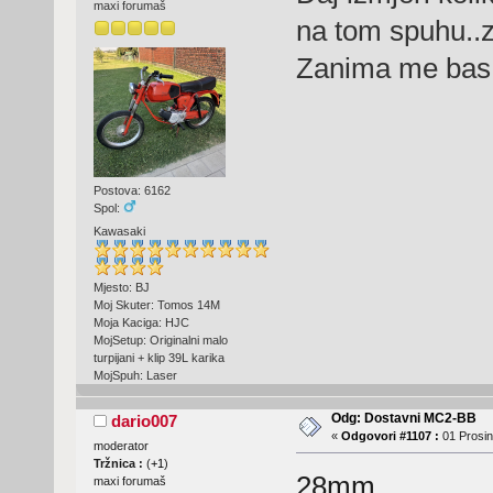
maxi forumaš
na tom spuhu..z
Zanima me bas
Postova: 6162
Spol:
Kawasaki
Mjesto: BJ
Moj Skuter: Tomos 14M
Moja Kaciga: HJC
MojSetup: Originalni malo
turpijani + klip 39L karika
MojSpuh: Laser
Odg: Dostavni MC2-BB
dario007
«
Odgovori #1107 :
01 Prosin
moderator
Tržnica :
(
+1
)
28mm
maxi forumaš