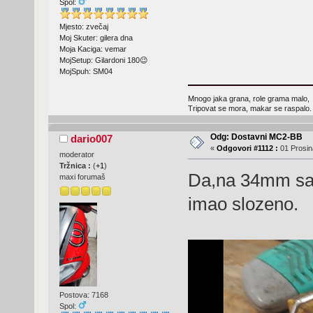
Spol:
Mjesto: zvečaj
Moj Skuter: gilera dna
Moja Kaciga: vemar
MojSetup: Gilardoni 180😉
MojSpuh: SM04
Mnogo jaka grana, role grama malo,
Tripovat se mora, makar se raspalo.
Odg: Dostavni MC2-BB
dario007
«
Odgovori #1112 :
01 Prosin
moderator
Tržnica :
(
+1
)
Da,na 34mm sam
maxi forumaš
imao slozeno.
Postova: 7168
Spol: