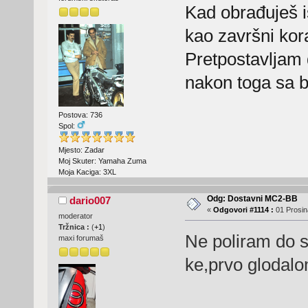
Kad obrađuješ is
kao završni kora
Pretpostavljam 
nakon toga sa 
Postova: 736
Spol:
Mjesto: Zadar
Moj Skuter: Yamaha Zuma
Moja Kaciga: 3XL
Odg: Dostavni MC2-BB
dario007
«
Odgovori #1114 :
01 Prosin
moderator
Tržnica :
(
+1
)
Ne poliram do s
maxi forumaš
ke,prvo glodalo