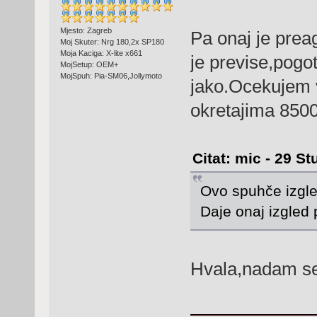
Mjesto: Zagreb
Pa onaj je pre
Moj Skuter: Nrg 180,2x SP180
Moja Kaciga: X-lite x661
je previse,pogot
MojSetup: OEM+
MojSpuh: Pia-SM06,Jollymoto
jako.Ocekujem 
okretajima 850
Citat: mic - 29 St
Ovo spuhče izgl
Daje onaj izgled 
Hvala,nadam se