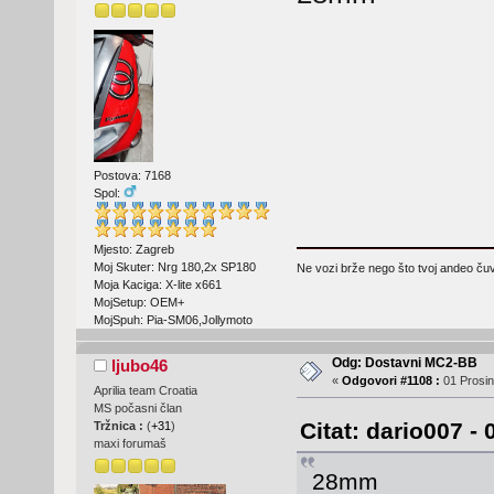
Postova: 7168
Spol:
Mjesto: Zagreb
Moj Skuter: Nrg 180,2x SP180
Ne vozi brže nego što tvoj andeo čuva
Moja Kaciga: X-lite x661
MojSetup: OEM+
MojSpuh: Pia-SM06,Jollymoto
Odg: Dostavni MC2-BB
ljubo46
«
Odgovori #1108 :
01 Prosin
Aprilia team Croatia
MS počasni član
Citat: dario007 -
Tržnica :
(
+31
)
maxi forumaš
28mm