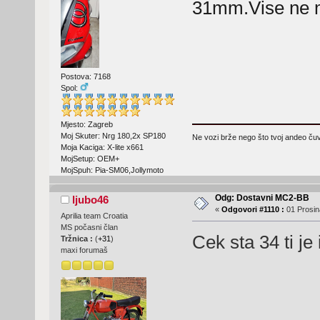
31mm.Vise ne m
Postova: 7168
Spol:
Mjesto: Zagreb
Moj Skuter: Nrg 180,2x SP180
Ne vozi brže nego što tvoj andeo čuva
Moja Kaciga: X-lite x661
MojSetup: OEM+
MojSpuh: Pia-SM06,Jollymoto
Odg: Dostavni MC2-BB
ljubo46
«
Odgovori #1110 :
01 Prosin
Aprilia team Croatia
MS počasni član
Cek sta 34 ti je 
Tržnica :
(
+31
)
maxi forumaš