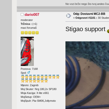
Ne vozi brže nego što tvoj andeo čuva
Odg: Dostavni MC2-BB
dario007
«
Odgovori #1101 :
30 Studen
moderator
Tržnica :
(
+1
)
Stigao support
maxi forumaš
Postova: 7168
Spol:
Mjesto: Zagreb
Moj Skuter: Nrg 180,2x SP180
Moja Kaciga: X-lite x661
MojSetup: OEM+
MojSpuh: Pia-SM06,Jollymoto