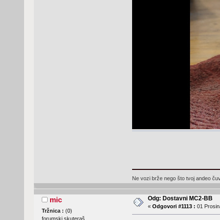
Ne vozi brže nego što tvoj andeo čuva
Odg: Dostavni MC2-BB
mic
«
Odgovori #1113 :
01 Prosin
Tržnica :
(
0
)
forumski skuteraš