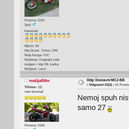
Postova: 6162
Spol:
Kawasaki
Mjesto: BJ
Moj Skuter: Tomos 14M
Moja Kaciga: HJC
MojSetup: Originalni malo
turpijani + klip 39L karika
MojSpuh: Laser
Odg: Dostavni MC2-BB
matija84m
«
Odgovori #1111 :
01 Prosina
Tržnica :
(
0
)
maxi forumaš
Nemoj spuh nista
samo 27
Postova: 5160