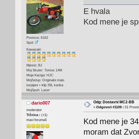
E hvala
Kod mene je spu
Postova: 6162
Spol:
Kawasaki
Mjesto: BJ
Moj Skuter: Tomos 14M
Moja Kaciga: HJC
MojSetup: Originalni malo
turpijani + klip 39L karika
MojSpuh: Laser
Odg: Dostavni MC2-BB
dario007
«
Odgovori #1109 :
01 Prosin
moderator
Tržnica :
(
+1
)
Kod mene je 34m
maxi forumaš
moram dat Zvon