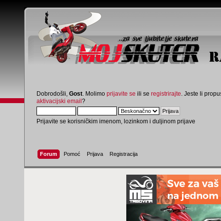
Dobrodošli,
Gost
. Molimo
prijavite se
ili se
registrirajte
. Jeste li propus
aktivacijski email
?
Prijavite se korisničkim imenom, lozinkom i duljinom prijave
Forum
Pomoć
Prijava
Registracija