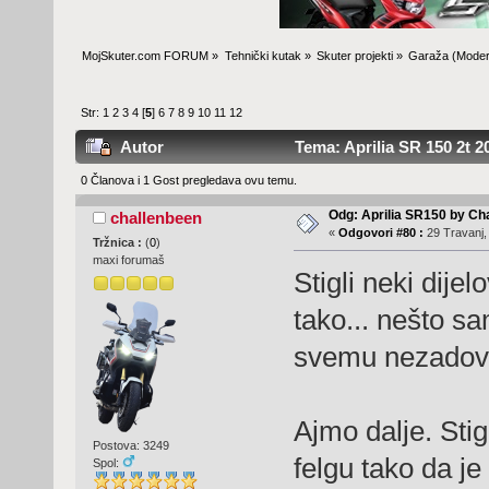
MojSkuter.com FORUM
»
Tehnički kutak
»
Skuter projekti
»
Garaža
(Moder
Str:
1
2
3
4
[
5
]
6
7
8
9
10
11
12
Autor
Tema: Aprilia SR 150 2t 2
0 Članova i 1 Gost pregledava ovu temu.
Odg: Aprilia SR150 by Ch
challenbeen
«
Odgovori #80 :
29 Travanj,
Tržnica :
(
0
)
maxi forumaš
Stigli neki dije
tako... nešto s
svemu nezadovo
Ajmo dalje. Stig
Postova: 3249
felgu tako da je
Spol: