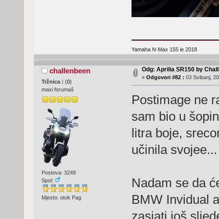
Yamaha N-Max 155 ie 2018
Odg: Aprilia SR150 by Chal
challenbeen
«
Odgovori #82 :
03 Svibanj, 20
Tržnica :
(
0
)
maxi forumaš
Postimage ne ra
sam bio u šopin
litra boje, sre
učinila svojee...
Postova: 3249
Nadam se da će 
Spol:
BMW Invidual a
Mjesto: otok Pag
zasjati još sljed