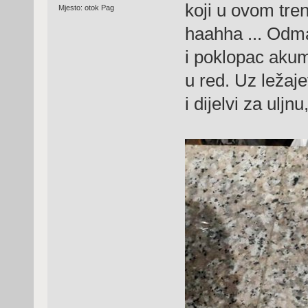
koji u ovom tre
Mjesto: otok Pag
haahha ... Odm
i poklopac akum
u red. Uz ležaje
i dijelvi za uljnu