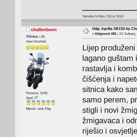
Yamaha N-Max 155 ie 2018
Odg: Aprilia SR150 by Ch
challenbeen
«
Odgovori #81 :
01 Svibanj, 
Tržnica :
(
0
)
maxi forumaš
Lijep produženi
lagano guštam 
rastavlja i kom
čišćenja i napet
sitnica kako sa
Postova: 3249
samo perem, pre
Spol:
stigli i novi žm
Mjesto: otok Pag
žmigavaca i od
riješio i osvjet