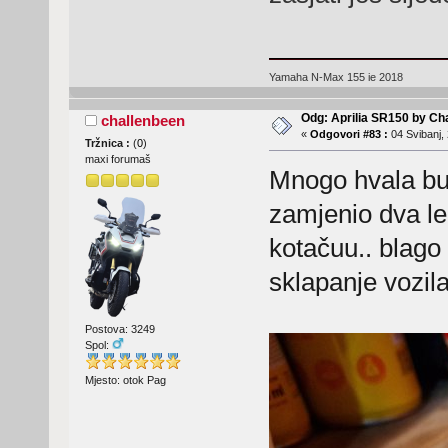
Yamaha N-Max 155 ie 2018
Odg: Aprilia SR150 by Ch
challenbeen
«
Odgovori #83 :
04 Svibanj, 
Tržnica :
(
0
)
maxi forumaš
Mnogo hvala bu
zamjenio dva le
kotačuu.. blago
sklapanje vozila
Postova: 3249
Spol:
Mjesto: otok Pag