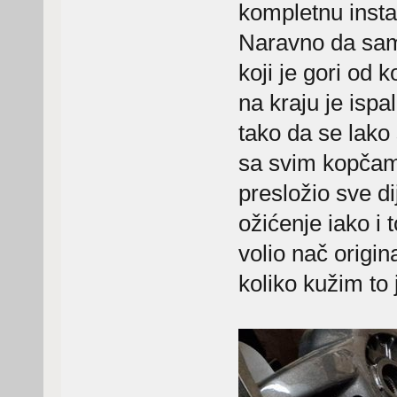
kompletnu instal
Naravno da sam
koji je gori od 
na kraju je ispal
tako da se lako 
sa svim kopčama
presložio sve di
ožićenje iako i t
volio nač origi
koliko kužim to j