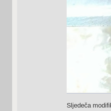
Sljedeča modifik