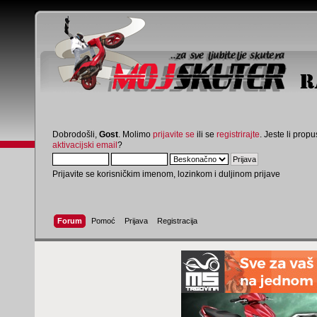
Dobrodošli,
Gost
. Molimo
prijavite se
ili se
registrirajte
. Jeste li propus
aktivacijski email
?
Prijavite se korisničkim imenom, lozinkom i duljinom prijave
Forum
Pomoć
Prijava
Registracija