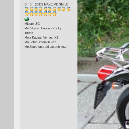
B( . )( . )BIES MAKE ME SMILE
Mjesto: ZG
Moj Skuter: Baotian Rocky
180cc
Moja Kaciga: Vemar, IXS
MojSetup: imam ih više
MojSpuh: sporcki auspuh imam