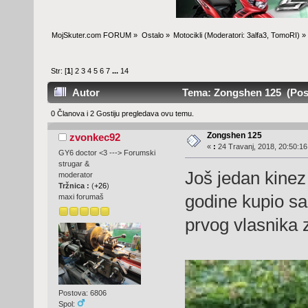
MojSkuter.com FORUM
»
Ostalo
»
Motocikli
(Moderatori:
3alfa3
,
TomoRI
) »
Str: [
1
]
2
3
4
5
6
7
...
14
Autor
Tema: Zongshen 125 (Posj
0 Članova i 2 Gostiju pregledava ovu temu.
Zongshen 125
zvonkec92
«
:
24 Travanj, 2018, 20:50:16
GY6 doctor <3 ---> Forumski
strugar &
Još jedan kinez
moderator
Tržnica :
(
+26
)
godine kupio s
maxi forumaš
prvog vlasnika 
Postova: 6806
Spol: