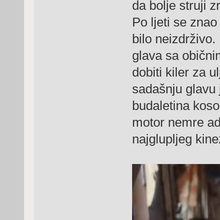
da bolje struji 
Po ljeti se znao
bilo neizdrživo
glava sa obični
dobiti kiler za u
sadašnju glavu 
budaletina koso
motor nemre ade
najglupljeg kine