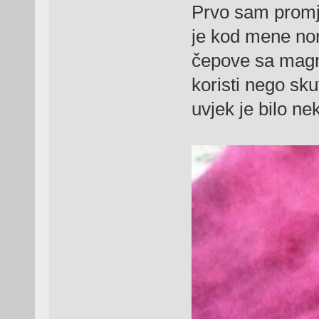
Prvo sam promje
je kod mene no
čepove sa magne
koristi nego sk
uvjek je bilo n