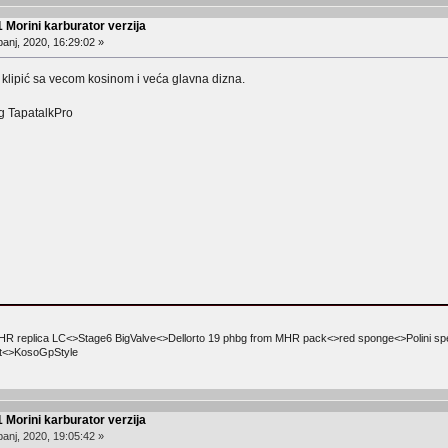
 Morini karburator verzija
anj, 2020, 16:29:02 »
, klipić sa vecom kosinom i veća glavna dizna.
g TapatalkPro
 replica LC<>Stage6 BigValve<>Dellorto 19 phbg from MHR pack<>red sponge<>Polini s
ht<>KosoGpStyle
 Morini karburator verzija
anj, 2020, 19:05:42 »