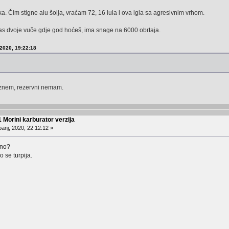
ka. Čim stigne alu šolja, vraćam 72, 16 lula i ova igla sa agresivnim vrhom.
nas dvoje vuče gdje god hoćeš, ima snage na 6000 obrtaja.
 2020, 19:22:18
eznem, rezervni nemam.
 Morini karburator verzija
anj, 2020, 22:12:12 »
lno?
o se turpija.