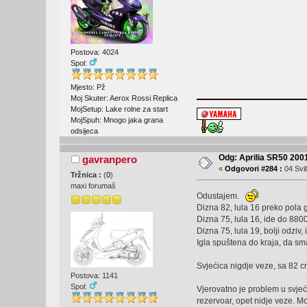
Postova: 4024
Spol:
Mjesto: Pž
Moj Skuter: Aerox Rossi Replica
MojSetup: Lake rolne za start
MojSpuh: Mnogo jaka grana
odsijeca
Odg: Aprilia SR50 2001
gavranpero
«
Odgovori #284 :
04 Svib
Tržnica :
(
0
)
maxi forumaš
Odustajem.
Dizna 82, lula 16 preko pola 
Dizna 75, lula 16, ide do 88
Dizna 75, lula 19, bolji odziv,
Igla spuštena do kraja, da s
Svjećica nigdje veze, sa 82 cr
Postova: 1141
Spol:
Vjerovatno je problem u svjeć
rezervoar, opet nidje veze. Mo