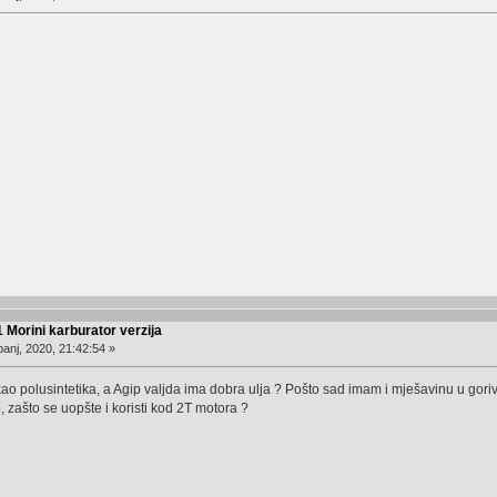
 Morini karburator verzija
anj, 2020, 21:42:54 »
ao polusintetika, a Agip valjda ima dobra ulja ? Pošto sad imam i mješavinu u gorivu
, zašto se uopšte i koristi kod 2T motora ?