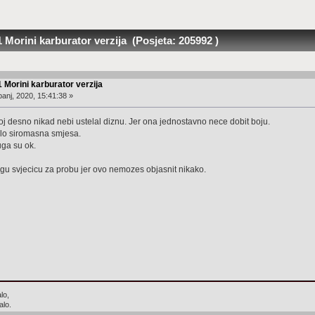
 Morini karburator verzija (Posjeta: 205992 )
 Morini karburator verzija
anj, 2020, 15:41:38 »
oj desno nikad nebi ustelal diznu. Jer ona jednostavno nece dobit boju.
alo siromasna smjesa.
uga su ok.
ugu svjecicu za probu jer ovo nemozes objasnit nikako.
lo,
alo.