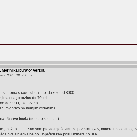
 Morini karburator verzija
anj, 2020, 20:50:01 »
gasa nema snage, obrtaji ne idu više od 8000.
00, ima snage brzina do 70kmh
 ide do 9000, ista brzina.
manjim gorivo na manjim otklonima.
na, 75 sivo bijela (nebitno koja lula)
ici, možda i ulje. Kad sam pravio mješavinu za prvi start (4%, mineralno Castrol), 
žda ova sintetika ne boji svjećicu kao polu i mineralno ulje.