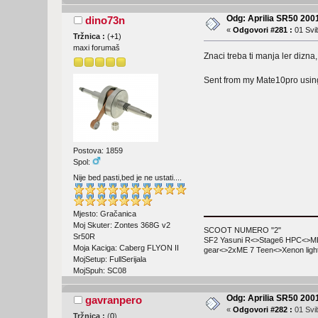
Odg: Aprilia SR50 2001
dino73n
«
Odgovori #281 :
01 Svib
Tržnica :
(
+1
)
maxi forumaš
Znaci treba ti manja ler dizna
Sent from my Mate10pro usin
Postova: 1859
Spol:
Nije bed pasti,bed je ne ustati....
Mjesto: Gračanica
Moj Skuter: Zontes 368G v2
SCOOT NUMERO "2"
Sr50R
SF2 Yasuni R<>Stage6 HPC<>MHR
Moja Kaciga: Caberg FLYON II
gear<>2xME 7 Teen<>Xenon lig
MojSetup: FullSerijala
MojSpuh: SC08
Odg: Aprilia SR50 2001
gavranpero
«
Odgovori #282 :
01 Svib
Tržnica :
(
0
)