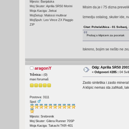
Mjesto: Banjaluka
Moj Skuter: Aprilia SR50 Morini
Misim da je i 75 dizna preveli
Moja Kaciga: Jiekai
MojSetup: Malossi multivar
Izmedju ostalog, skuter ide, 
MojSpuh: Leo Vince ZX Piaggio
ZIP
Citat: PchelaUbica - 01 Svibanj,
Probaj s klipicem za pocetak
Iskreno, bojim se nešto ne z
Odg: Aprilia SR50 2001
aragonY
«
Odgovori #285 :
04 Svib
Tržnica :
(
0
)
maxi forumaš
Zasto sintetika i zasto minera
A klipic nemas sta zafrkati, lak
Postova: 3111
Spol:
Mjesto: Srebrenik
Moj Skuter: Gilera Runner 70SP
Moja Kaciga: Takachi TKR-401