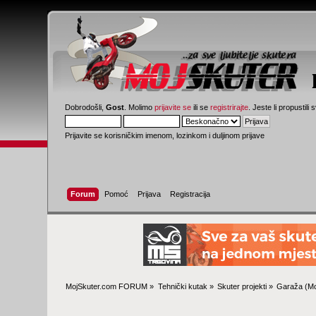
Dobrodošli,
Gost
. Molimo
prijavite se
ili se
registrirajte
. Jeste li propustili 
Prijavite se korisničkim imenom, lozinkom i duljinom prijave
Forum
Pomoć
Prijava
Registracija
MojSkuter.com FORUM
»
Tehnički kutak
»
Skuter projekti
»
Garaža
(Mo