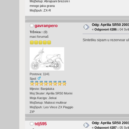
MojSetup: Abrajsani brezoni i
mnogo jaka grana
MojSpuh: ZX-R
Odg: Aprilia SR50 2001
gavranpero
«
Odgovori #286 :
04 Svib
Tržnica :
(
0
)
maxi forumaš
Sintetiku sipam u rezervoar ul
Postova: 1141
Spol:
Mjesto: Banjaluka
Moj Skuter: Aprilia SR50 Morini
Moja Kaciga: Jiekai
MojSetup: Malossi multivar
MojSpuh: Leo Vince ZX Piaggio
ZIP
Odg: Aprilia SR50 2001
tdj595
«
Odgovori #287 :
05 Svib