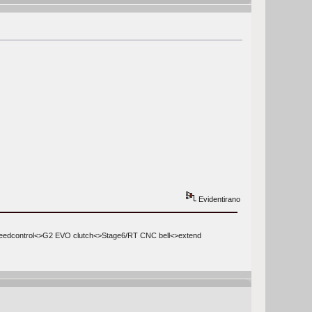
Evidentirano
peedcontrol<>G2 EVO clutch<>Stage6/RT CNC bell<>extend