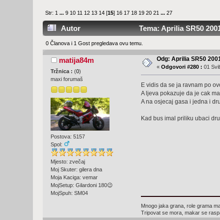
Str:
1
...
9
10
11
12
13
14
[
15
]
16
17
18
19
20
21
...
27
Autor
Tema: Aprilia SR50 2001
0 Članova i 1 Gost pregledava ovu temu.
Odg: Aprilia SR50 2001
matija84m
«
Odgovori #280 :
01 Svib
Tržnica :
(
0
)
maxi forumaš
E vidis da se ja ravnam po ov
A ljeva pokazuje da je cak m
A na osjecaj gasa i jedna i dr
Kad bus imal priliku ubaci dr
Postova: 5157
Spol:
Mjesto: zvečaj
Moj Skuter: gilera dna
Moja Kaciga: vemar
MojSetup: Gilardoni 180😉
MojSpuh: SM04
Mnogo jaka grana, role grama ma
Tripovat se mora, makar se rasp