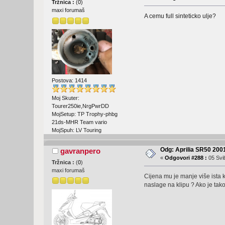
Tržnica :
(
0
)
maxi forumaš
A cemu full sinteticko ulje?
Postova: 1414
Moj Skuter:
Tourer250ie,NrgPwrDD
MojSetup: TP Trophy-phbg
21ds-MHR Team vario
MojSpuh: LV Touring
Odg: Aprilia SR50 2001
gavranpero
«
Odgovori #288 :
05 Svib
Tržnica :
(
0
)
maxi forumaš
Cijena mu je manje više ista k
naslage na klipu ? Ako je tako