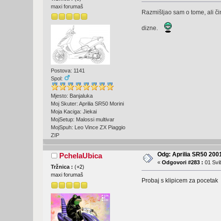
maxi forumaš
Razmišljao sam o tome, ali či
dizne.
Postova: 1141
Spol:
Mjesto: Banjaluka
Moj Skuter: Aprilia SR50 Morini
Moja Kaciga: Jiekai
MojSetup: Malossi multivar
MojSpuh: Leo Vince ZX Piaggio
ZIP
Odg: Aprilia SR50 2001
PchelaUbica
«
Odgovori #283 :
01 Svib
Tržnica :
(
+2
)
maxi forumaš
Probaj s klipicem za pocetak