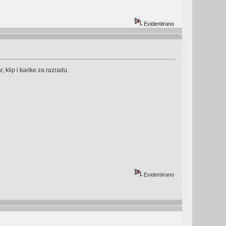
Evidentirano
 klip i karike za razradu.
Evidentirano