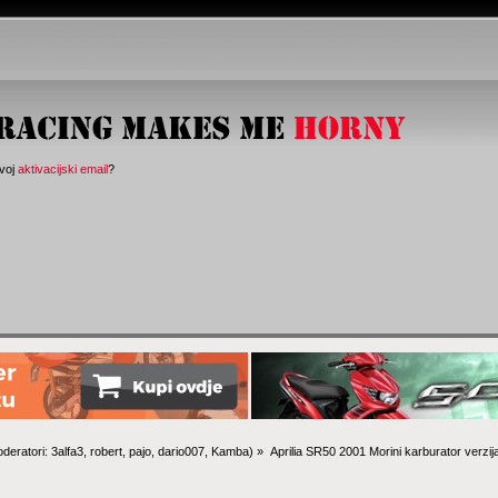
svoj
aktivacijski email
?
deratori:
3alfa3
,
robert
,
pajo
,
dario007
,
Kamba
) »
Aprilia SR50 2001 Morini karburator verzij