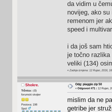
da vidim u čemu
novijeg, ako su 
remenom jer ako 
speed i multiva
i da još sam hti
je točno razlika
veliki (134) osi
«
Zadnja izmjena: 12 Rujan, 2016, 16:
Odg: piaggio zip 50
Shokre.
«
Odgovori #71 :
12 Rujan, 2
Tržnica :
(
0
)
forumski skejter
mislim da ne pa
Postova: 198
getribe jer struž
Spol: