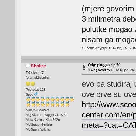
(mjere govorim 
3 milimetra deb
polutke mogao z
nisam ga mogao 
«
Zadnja izmjena: 12 Rujan, 2016, 16:
Odg: piaggio zip 50
Shokre.
«
Odgovori #74 :
12 Rujan, 201
Tržnica :
(
0
)
forumski skejter
evo pa studiraj
Postova: 198
ove prve su ov
Spol:
http://www.scoo
Mjesto: Sesvete
center.com/en
Moj Skuter: Piaggio Zip SP2
Moja Kaciga: Xlite 802rr
meta=?cat=C
MojSetup: Serijala
MojSpuh: Wild lion