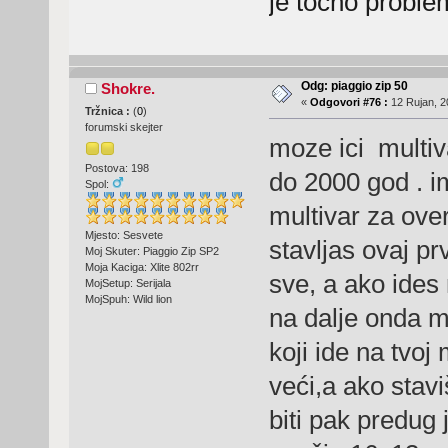
je točno proble
Odg: piaggio zip 50
Shokre.
«
Odgovori #76 :
12 Rujan, 2
Tržnica :
(
0
)
forumski skejter
moze ici multiva
Postova: 198
do 2000 god . i
Spol:
multivar za over
Mjesto: Sesvete
stavljas ovaj pr
Moj Skuter: Piaggio Zip SP2
Moja Kaciga: Xlite 802rr
sve, a ako ides 
MojSetup: Serijala
MojSpuh: Wild lion
na dalje onda mo
koji ide na tvoj 
veći,a ako stav
biti pak predug