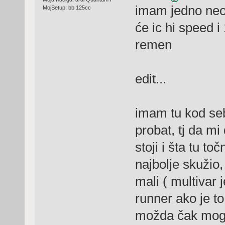
imam jedno neo
MojSetup: bb 125cc
će ic hi speed 
remen
edit...
imam tu kod seb
probat, tj da m
stoji i šta tu t
najbolje skužio,
mali ( multivar
runner ako je to
možda čak mogu 