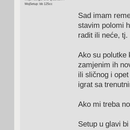
MojSetup: bb 125cc
Sad imam remen 
stavim polomi h
radit ili neće, t
Ako su polutke k
zamjenim ih nov
ili sličnog i op
igrat sa trenutn
Ako mi treba no
Setup u glavi bi