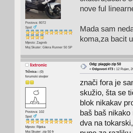
nove ful linearn
Postova: 8072
Mada sam nedavn
Spol:
koma,za bacit 
Mjesto: Zagreb
Moj Skuter: Gilera Runner 50 SP
Odg: piaggio zip 50
lixtronic
«
Odgovori #73 :
12 Rujan, 2
Tržnica :
(
0
)
forumski skejter
znači fora je sa
skužio, šta se t
blok nikakav pr
baš baš nikako 
Postova: 102
Spol:
dva na tokarski,
Mjesto: Rijeka
pune za razliku 
Moj Skuter: zip 50 fr