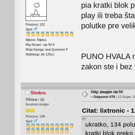
pia kratki blok 
play ili treba š
polutke pre vel
Postova: 102
Spol:
Mjesto: Rijeka
Moj Skuter: zip 50 fr
Moja Kaciga: arai Quantum F
PUNO HVALA na
MojSetup: bb 125cc
zakon ste i bez
Odg: piaggio zip 50
Shokre.
«
Odgovori #78 :
12 Rujan, 2
Tržnica :
(
0
)
forumski skejter
Citat: lixtronic -
Postova: 198
Spol:
ukratko, 134 polu
kratki blok preko 