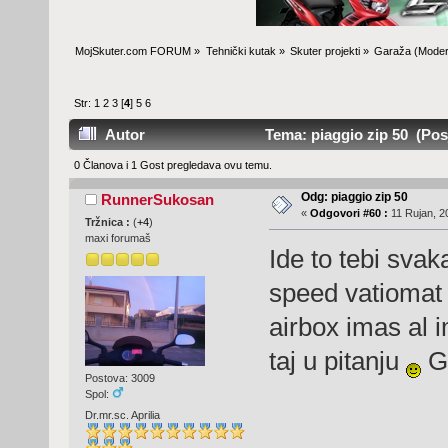
MojSkuter.com FORUM
»
Tehnički kutak
»
Skuter projekti
»
Garaža
(Moder
Str:
1
2
3
[
4
]
5
6
Autor
Tema: piaggio zip 50 (Posj
0 Članova i 1 Gost pregledava ovu temu.
Odg: piaggio zip 50
RunnerSukosan
«
Odgovori #60 :
11 Rujan, 2
Tržnica :
(
+4
)
maxi forumaš
Ide to tebi svak
speed vatiomat
airbox imas al 
taj u pitanju
Gl
Postova: 3009
Spol:
Dr.mr.sc. Aprilia