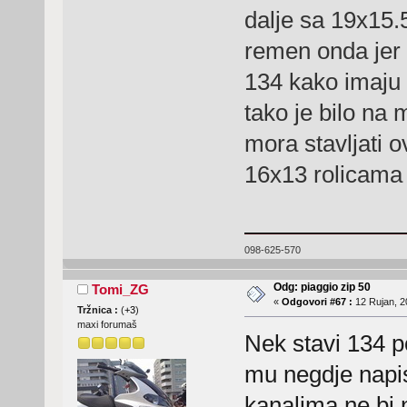
dalje sa 19x15.
remen onda jer
134 kako imaju
tako je bilo na 
mora stavljati o
16x13 rolicama
098-625-570
Odg: piaggio zip 50
Tomi_ZG
«
Odgovori #67 :
12 Rujan, 2
Tržnica :
(
+3
)
maxi forumaš
Nek stavi 134 p
mu negdje napis
kanalima ne bi n