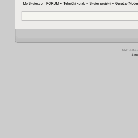
MojSkuter.com FORUM
»
Tehnički kutak
»
Skuter projekti
»
Garaža
(Moder
SMF 2.0.1
Simp