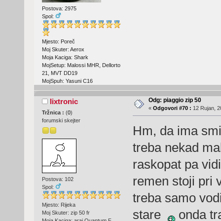
Postova: 2975
Spol:
Mjesto: Poreč
Moj Skuter: Aerox
Moja Kaciga: Shark
MojSetup: Malossi MHR, Dellorto
21, MVT DD19
MojSpuh: Yasuni C16
Odg: piaggio zip 50
lixtronic
«
Odgovori #70 :
12 Rujan, 2
Tržnica :
(
0
)
forumski skejter
Hm, da ima smis
treba nekad mal
raskopat pa vid
remen stoji pri v
Postova: 102
Spol:
treba samo vodi
Mjesto: Rijeka
stare
onda tra
Moj Skuter: zip 50 fr
Moja Kaciga: arai Quantum F