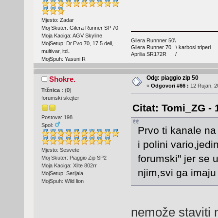
Mjesto: Zadar
Moj Skuter: Gilera Runner SP 70
Moja Kaciga: AGV Skyline
Gilera Runnner 50\
MojSetup: Dr.Evo 70, 17.5 dell,
Gilera Runner 70 \ karbosi triperi
multivar, itd..
Aprilia SR172R /
MojSpuh: Yasuni R
Odg: piaggio zip 50
Shokre.
«
Odgovori #66 :
12 Rujan, 2
Tržnica :
(
0
)
forumski skejter
Citat: Tomi_ZG - 
Postova: 198
Spol:
Prvo ti kanale na
i polini vario,jed
Mjesto: Sesvete
forumski" jer se u
Moj Skuter: Piaggio Zip SP2
Moja Kaciga: Xlite 802rr
njim,svi ga imaj
MojSetup: Serijala
MojSpuh: Wild lion
nemože staviti 