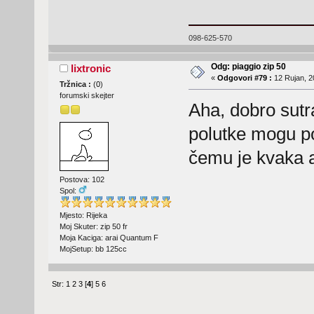
098-625-570
Odg: piaggio zip 50
lixtronic
«
Odgovori #79 :
12 Rujan, 2
Tržnica :
(
0
)
forumski skejter
Aha, dobro sutra
polutke mogu po
čemu je kvaka 
Postova: 102
Spol:
Mjesto: Rijeka
Moj Skuter: zip 50 fr
Moja Kaciga: arai Quantum F
MojSetup: bb 125cc
Str:
1
2
3
[
4
]
5
6