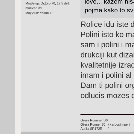
love... kažem ni
MojSetup: Dr.Evo 70, 17.5 dell,
multivar, itd..
pojma kako to sv
MojSpuh: Yasuni R
Rolice idu iste 
Polini isto ko m
sam i polini i m
drukciji kut diz
kvalitetnije izra
imam i polini a
Dam ti polini org
odlucis mozes 
Gilera Runnner 50\
Gilera Runner 70 \ karbosi triperi
Aprilia SR172R /