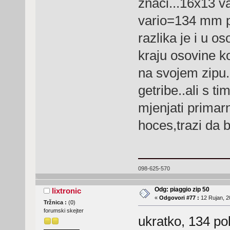
znači...16x13 v
vario=134 mm p
razlika je i u os
kraju osovine ko
na svojem zipu.
getribe..ali s t
mjenjati primar
hoces,trazi da 
098-625-570
Odg: piaggio zip 50
lixtronic
«
Odgovori #77 :
12 Rujan, 2
Tržnica :
(
0
)
forumski skejter
ukratko, 134 pol