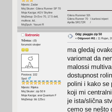
Mjesto: Zadar
Moj Skuter: Gilera Runner SP 70
Moja Kaciga: AGV Skyline
Gilera Runnner 50\
MojSetup: Dr.Evo 70, 17.5 dell,
Gilera Runner 70 \ karbosi triperi
multivar, itd..
Aprilia SR172R /
MojSpuh: Yasuni R
Odg: piaggio zip 50
lixtronic
«
Odgovori #61 :
11 Rujan, 2
Tržnica :
(
0
)
forumski skejter
ma gledaj ovak
variomat da ne
malossi multivar
dostupnost rolin
Postova: 102
Spol:
polini i kako se 
Mjesto: Rijeka
koji mi centraln
Moj Skuter: zip 50 fr
Moja Kaciga: arai Quantum F
je ista/slična s
MojSetup: bb 125cc
cemo se nešto d