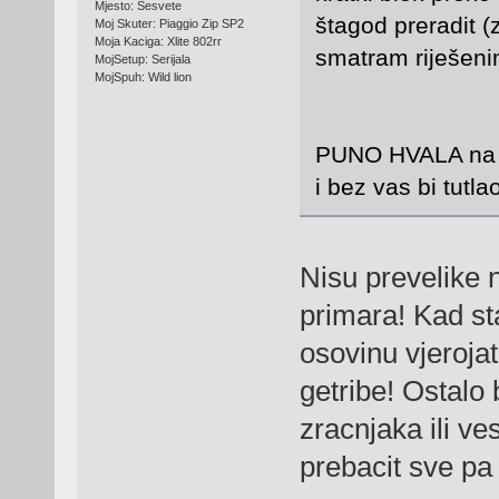
Mjesto: Sesvete
štagod preradit (
Moj Skuter: Piaggio Zip SP2
Moja Kaciga: Xlite 802rr
smatram riješeni
MojSetup: Serijala
MojSpuh: Wild lion
PUNO HVALA na o
i bez vas bi tut
Nisu prevelike n
primara! Kad st
osovinu vjeroja
getribe! Ostalo 
zracnjaka ili v
prebacit sve pa 