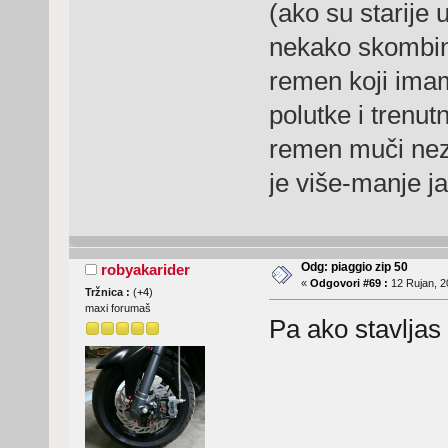
(ako su starije u
nekako skombinir
remen koji imam 
polutke i trenut
remen muči nez
je više-manje j
Odg: piaggio zip 50
robyakarider
«
Odgovori #69 :
12 Rujan, 2
Tržnica :
(
+4
)
maxi forumaš
Pa ako stavljas