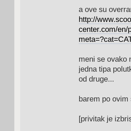
a ove su overra
http://www.scoo
center.com/en
meta=?cat=C
meni se ovako na
jedna tipa polut
od druge...
barem po ovim 
[privitak je izbr