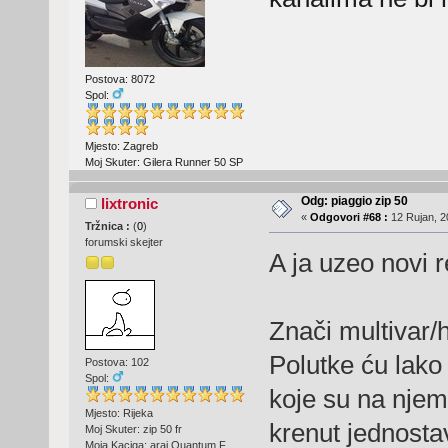
Postova: 8072
Spol:
Mjesto: Zagreb
Moj Skuter: Gilera Runner 50 SP
Odg: piaggio zip 50
lixtronic
«
Odgovori #68 :
12 Rujan, 2
Tržnica :
(
0
)
forumski skejter
A ja uzeo novi
Znači multivar/
Polutke ću lako 
Postova: 102
Spol:
koje su na njemu
Mjesto: Rijeka
krenut jednosta
Moj Skuter: zip 50 fr
Moja Kaciga: arai Quantum F