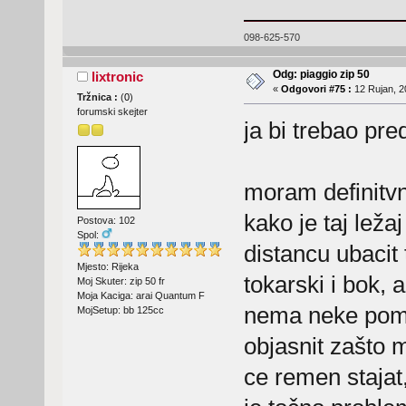
098-625-570
Odg: piaggio zip 50
lixtronic
«
Odgovori #75 :
12 Rujan, 2
Tržnica :
(
0
)
forumski skejter
ja bi trebao pr
moram definitvn
kako je taj leža
Postova: 102
Spol:
distancu ubacit
Mjesto: Rijeka
tokarski i bok, 
Moj Skuter: zip 50 fr
Moja Kaciga: arai Quantum F
nema neke pomo
MojSetup: bb 125cc
objasnit zašto 
ce remen stajat,