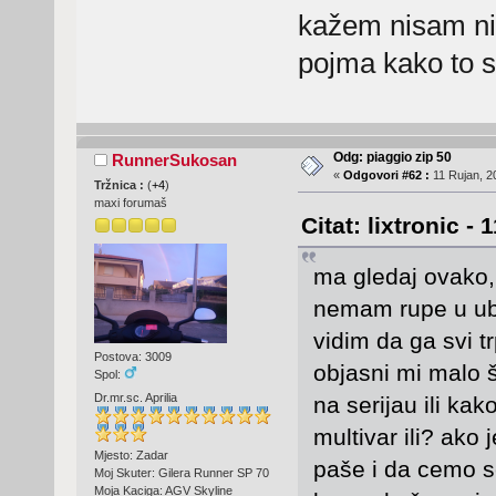
kažem nisam nik
pojma kako to s
Odg: piaggio zip 50
RunnerSukosan
«
Odgovori #62 :
11 Rujan, 2
Tržnica :
(
+4
)
maxi forumaš
Citat: lixtronic -
ma gledaj ovako,
nemam rupe u ubr
vidim da ga svi tr
Postova: 3009
objasni mi malo št
Spol:
Dr.mr.sc. Aprilia
na serijau ili kak
multivar ili? ako 
Mjesto: Zadar
paše i da cemo s
Moj Skuter: Gilera Runner SP 70
Moja Kaciga: AGV Skyline