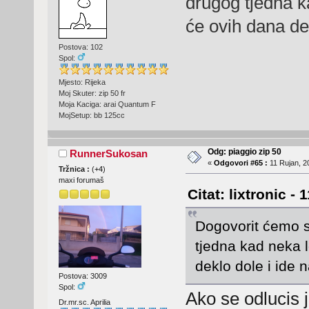
drugog tjedna k
će ovih dana de
Postova: 102
Spol:
Mjesto: Rijeka
Moj Skuter: zip 50 fr
Moja Kaciga: arai Quantum F
MojSetup: bb 125cc
Odg: piaggio zip 50
RunnerSukosan
«
Odgovori #65 :
11 Rujan, 2
Tržnica :
(
+4
)
maxi forumaš
Citat: lixtronic -
Dogovorit ćemo s
tjedna kad neka l
deklo dole i ide 
Postova: 3009
Spol:
Ako se odlucis
Dr.mr.sc. Aprilia