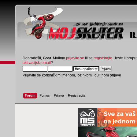
Dobrodošli,
Gost
. Molimo
prijavite se
ili se
registrirajte
. Jeste li propus
aktivacijski email
?
Prijavite se korisničkim imenom, lozinkom i duljinom prijave
Forum
Pomoć
Prijava
Registracija