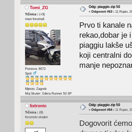
Odg: piaggio zip 50
Tomi_ZG
«
Odgovori #63 :
11 Rujan, 2
Tržnica :
(
+3
)
maxi forumaš
Prvo ti kanale n
rekao,dobar je i
piaggiu lakše uš
koji centralni d
manje nepozna
Postova: 8072
Spol:
Mjesto: Zagreb
Moj Skuter: Gilera Runner 50 SP
Odg: piaggio zip 50
lixtronic
«
Odgovori #64 :
11 Rujan, 2
Tržnica :
(
0
)
forumski skejter
Dogovorit ćemo