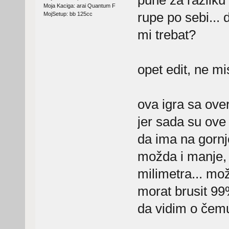
Moja Kaciga: arai Quantum F
rupe po sebi...
MojSetup: bb 125cc
mi trebat?
opet edit, ne m
ova igra sa ove
jer sada su ove
da ima na gornjo
možda i manje, 
milimetra... mož
morat brusit 99
da vidim o čem