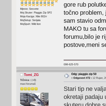
gore rub polutke
Mjesto: Sesvete
točno problem, 
Moj Skuter: Piaggio Zip SP2
Moja Kaciga: Xlite 802rr
sam stavio odma
MojSetup: Serijala
MojSpuh: Wild lion
MAKO tu sa foru
forumu,bilo je r
postove,meni se
098-625-570
Odg: piaggio zip 50
Tomi_ZG
«
Odgovori #72 :
12 Rujan, 2
Tržnica :
(
+3
)
maxi forumaš
Stari tip ne val
okretaji padaju 
skuteru,dobre s