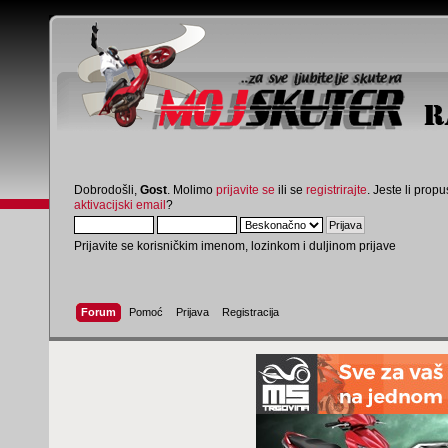
Dobrodošli,
Gost
. Molimo
prijavite se
ili se
registrirajte
. Jeste li propus
aktivacijski email
?
Prijavite se korisničkim imenom, lozinkom i duljinom prijave
Forum
Pomoć
Prijava
Registracija