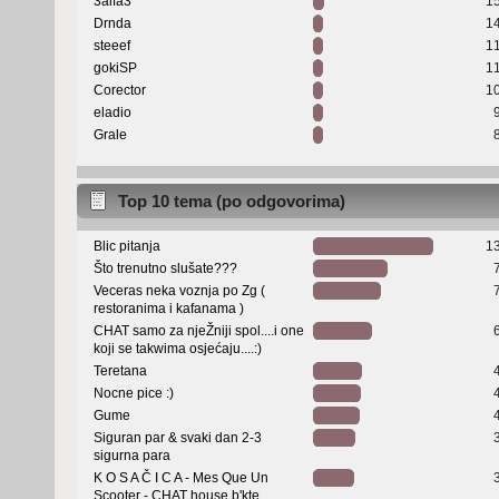
3alfa3
1
Drnda
1
steeef
1
gokiSP
1
Corector
1
eladio
Grale
Top 10 tema (po odgovorima)
Blic pitanja
1
Što trenutno slušate???
Veceras neka voznja po Zg (
restoranima i kafanama )
CHAT samo za njeŽniji spol....i one
koji se takwima osjećaju....:)
Teretana
Nocne pice :)
Gume
Siguran par & svaki dan 2-3
sigurna para
K O S A Č I C A - Mes Que Un
Scooter - CHAT house b'kte...