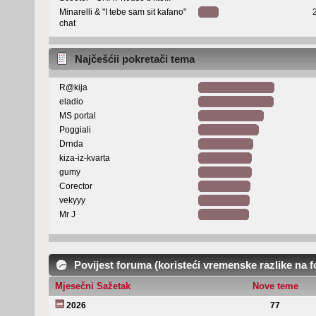
Minarelli & "I tebe sam sit kafano"
chat
Najčešćii pokretači tema
R@kija
eladio
MS portal
Poggiali
Drnda
kiza-iz-kvarta
gumy
Corector
vekyyy
Mr J
Povijest foruma (koristeći vremenske razlike na 
Mjesečni Sažetak
Nove teme
2026
77