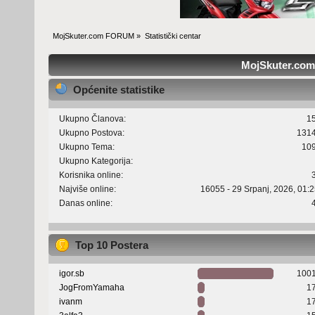
MojSkuter.com FORUM
»
Statistički centar
MojSkuter.com 
Općenite statistike
Ukupno Članova:
1
Ukupno Postova:
131
Ukupno Tema:
10
Ukupno Kategorija:
Korisnika online:
Najviše online:
16055 - 29 Srpanj, 2026, 01:
Danas online:
Top 10 Postera
igor.sb
100
JogFromYamaha
1
ivanm
1