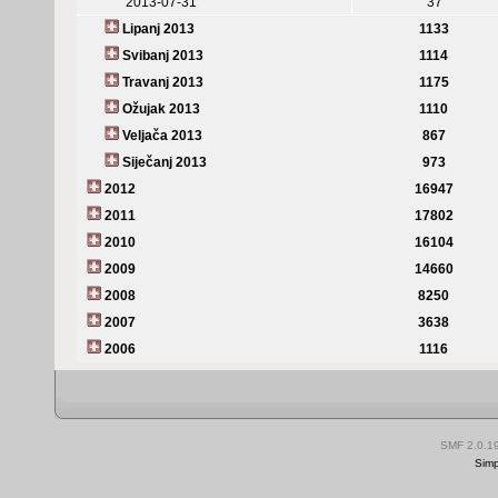
2013-07-31
37
Lipanj 2013
1133
Svibanj 2013
1114
Travanj 2013
1175
Ožujak 2013
1110
Veljača 2013
867
Siječanj 2013
973
2012
16947
2011
17802
2010
16104
2009
14660
2008
8250
2007
3638
2006
1116
SMF 2.0.1
Simp