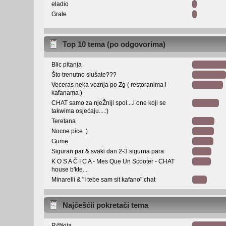
eladio
Grale
Top 10 tema (po odgovorima)
Blic pitanja
Što trenutno slušate???
Veceras neka voznja po Zg ( restoranima i
kafanama )
CHAT samo za njeŽniji spol....i one koji se
takwima osjećaju....:)
Teretana
Nocne pice :)
Gume
Siguran par & svaki dan 2-3 sigurna para
K O S A Č I C A - Mes Que Un Scooter - CHAT
house b'kte...
Minarelli & "I tebe sam sit kafano" chat
Najčešćii pokretači tema
R@kija