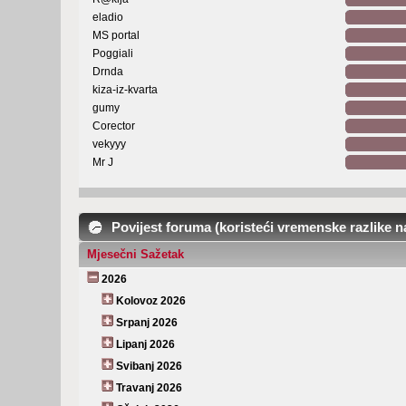
eladio
MS portal
Poggiali
Drnda
kiza-iz-kvarta
gumy
Corector
vekyyy
Mr J
Povijest foruma (koristeći vremenske razlike 
Mjesečni Sažetak
2026
Kolovoz 2026
Srpanj 2026
Lipanj 2026
Svibanj 2026
Travanj 2026