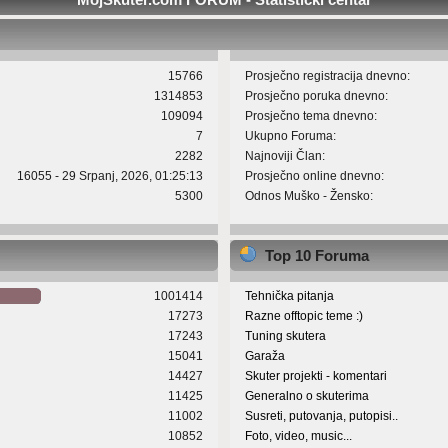
15766
Prosječno registracija dnevno:
1314853
Prosječno poruka dnevno:
109094
Prosječno tema dnevno:
7
Ukupno Foruma:
2282
Najnoviji Član:
16055 - 29 Srpanj, 2026, 01:25:13
Prosječno online dnevno:
5300
Odnos Muško - Žensko:
Top 10 Foruma
1001414
Tehnička pitanja
17273
Razne offtopic teme :)
17243
Tuning skutera
15041
Garaža
14427
Skuter projekti - komentari
11425
Generalno o skuterima
11002
Susreti, putovanja, putopisi..
10852
Foto, video, music...