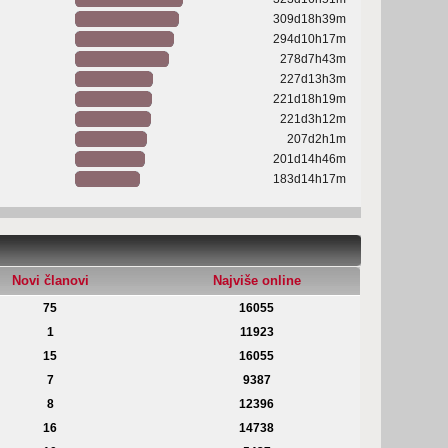
309d18h39m
294d10h17m
278d7h43m
227d13h3m
221d18h19m
221d3h12m
207d2h1m
201d14h46m
183d14h17m
Novi članovi
Najviše online
75
16055
1
11923
15
16055
7
9387
8
12396
16
14738