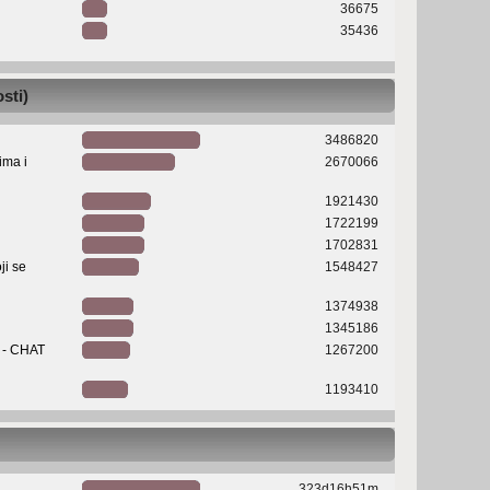
36675
35436
sti)
3486820
ima i
2670066
1921430
1722199
1702831
ji se
1548427
1374938
1345186
r - CHAT
1267200
1193410
323d16h51m