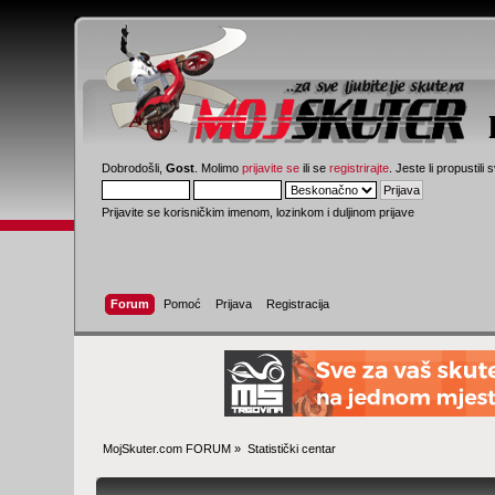
Dobrodošli,
Gost
. Molimo
prijavite se
ili se
registrirajte
. Jeste li propustili 
Prijavite se korisničkim imenom, lozinkom i duljinom prijave
Forum
Pomoć
Prijava
Registracija
MojSkuter.com FORUM
»
Statistički centar