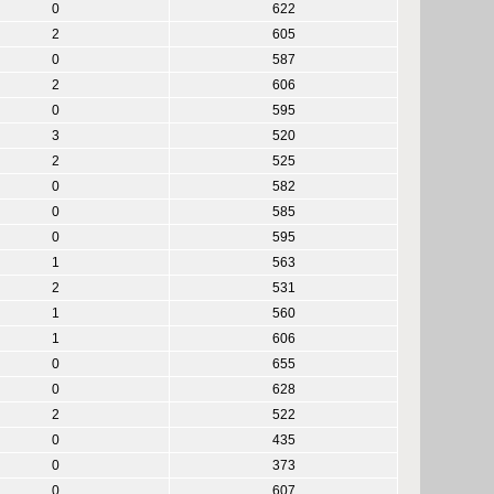
0
622
2
605
0
587
2
606
0
595
3
520
2
525
0
582
0
585
0
595
1
563
2
531
1
560
1
606
0
655
0
628
2
522
0
435
0
373
0
607