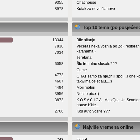
9355
Chat house
8978
Kutak za nove članove
Top 10 tema (po posjećeno
13344
Blic pitanja
7830
Veceras neka voznja po Zg ( restoran
kafanama )
7034
Teretana
6058
Što trenutno slušate???
Gume
4773
CHAT samo za njeŽniji spol....i one ko
4607
takwima osjećaju....:)
4494
Moji motori
3956
Nocne pice :)
3873
K O S A Č I C A - Mes Que Un Scoote
house b'kte...
2766
Koji auto vozite ???
Najviše vremena online
743
steeef