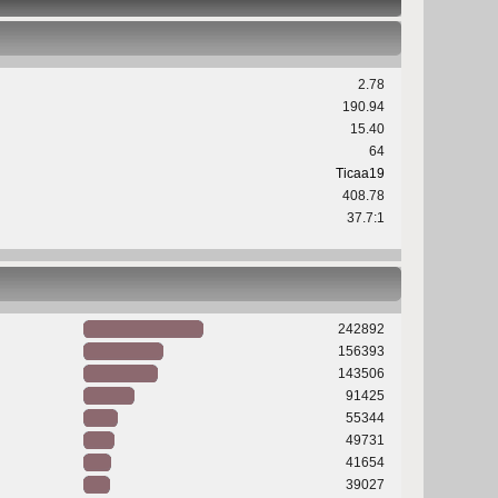
2.78
190.94
15.40
64
Ticaa19
408.78
37.7:1
242892
156393
143506
91425
55344
49731
41654
39027