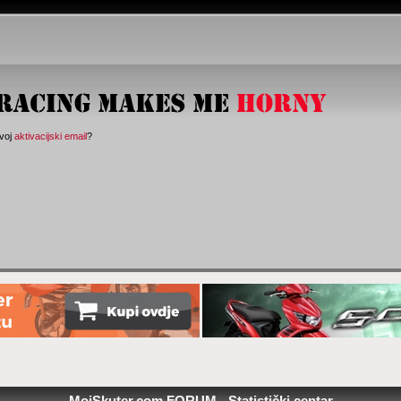
svoj
aktivacijski email
?
MojSkuter.com FORUM - Statistički centar