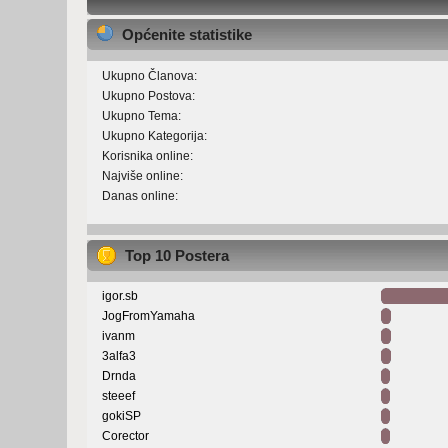
Općenite statistike
Ukupno Članova:
Ukupno Postova:
Ukupno Tema:
Ukupno Kategorija:
Korisnika online:
Najviše online:
Danas online:
Top 10 Postera
igor.sb
JogFromYamaha
ivanm
3alfa3
Drnda
steeef
gokiSP
Corector