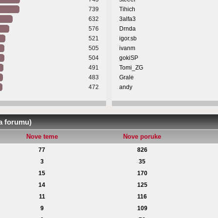
739
Tihich
632
3alfa3
576
Drnda
521
igor.sb
505
ivanm
504
gokiSP
491
Tomi_ZG
483
Grale
472
andy
na forumu)
Nove teme
Nove poruke
77
826
3
35
15
170
14
125
11
116
9
109