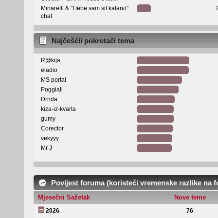
Minarelli & "I tebe sam sit kafano"
chat
Najčešćii pokretači tema
R@kija
eladio
MS portal
Poggiali
Drnda
kiza-iz-kvarta
gumy
Corector
vekyyy
Mr J
Povijest foruma (koristeći vremenske razlike na 
Mjesečni Sažetak
Nove teme
2026
76