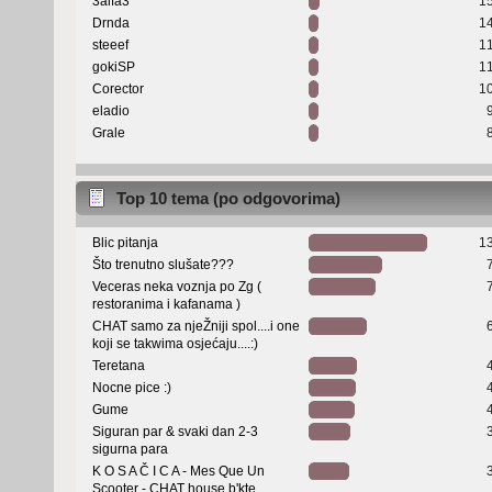
3alfa3
1
Drnda
1
steeef
1
gokiSP
1
Corector
1
eladio
Grale
Top 10 tema (po odgovorima)
Blic pitanja
1
Što trenutno slušate???
Veceras neka voznja po Zg (
restoranima i kafanama )
CHAT samo za njeŽniji spol....i one
koji se takwima osjećaju....:)
Teretana
Nocne pice :)
Gume
Siguran par & svaki dan 2-3
sigurna para
K O S A Č I C A - Mes Que Un
Scooter - CHAT house b'kte...