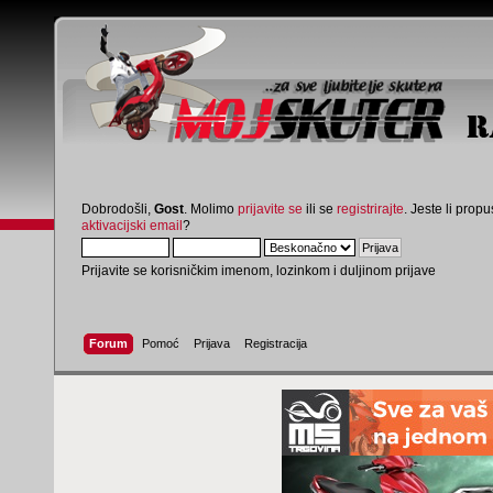
Dobrodošli,
Gost
. Molimo
prijavite se
ili se
registrirajte
. Jeste li propus
aktivacijski email
?
Prijavite se korisničkim imenom, lozinkom i duljinom prijave
Forum
Pomoć
Prijava
Registracija