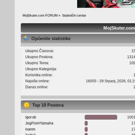
MojSkuter.com FORUM
»
Statistički centar
MojSkuter.com 
Općenite statistike
Ukupno Članova:
1
Ukupno Postova:
131
Ukupno Tema:
10
Ukupno Kategorija:
Korisnika online:
Najviše online:
16055 - 29 Srpanj, 2026, 01:
Danas online:
Top 10 Postera
igor.sb
100
JogFromYamaha
1
ivanm
1