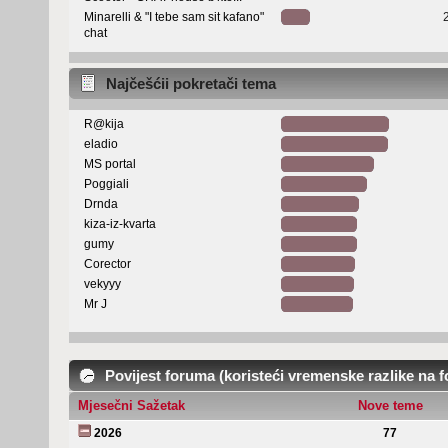
Minarelli & "I tebe sam sit kafano"
chat
Najčešćii pokretači tema
R@kija
eladio
MS portal
Poggiali
Drnda
kiza-iz-kvarta
gumy
Corector
vekyyy
Mr J
Povijest foruma (koristeći vremenske razlike na 
Mjesečni Sažetak
Nove teme
2026
77