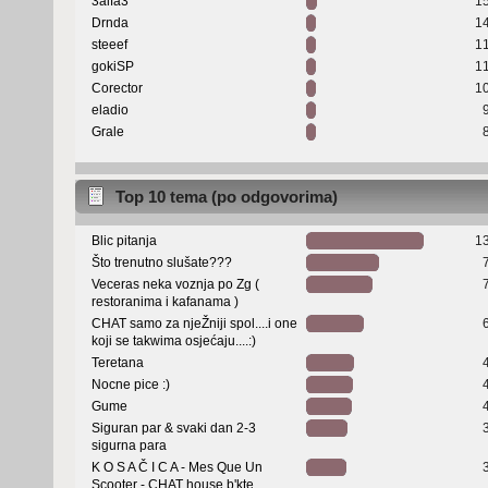
3alfa3
1
Drnda
1
steeef
1
gokiSP
1
Corector
1
eladio
Grale
Top 10 tema (po odgovorima)
Blic pitanja
1
Što trenutno slušate???
Veceras neka voznja po Zg (
restoranima i kafanama )
CHAT samo za njeŽniji spol....i one
koji se takwima osjećaju....:)
Teretana
Nocne pice :)
Gume
Siguran par & svaki dan 2-3
sigurna para
K O S A Č I C A - Mes Que Un
Scooter - CHAT house b'kte...