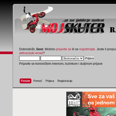
Dobrodošli,
Gost
. Molimo
prijavite se
ili se
registrirajte
. Jeste li propus
aktivacijski email
?
Prijavite se korisničkim imenom, lozinkom i duljinom prijave
Forum
Pomoć
Prijava
Registracija