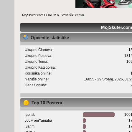
MojSkuter.com FORUM
»
Statistički centar
MojSkuter.com 
Općenite statistike
Ukupno Članova:
1
Ukupno Postova:
131
Ukupno Tema:
10
Ukupno Kategorija:
Korisnika online:
Najviše online:
16055 - 29 Srpanj, 2026, 01:
Danas online:
Top 10 Postera
igor.sb
100
JogFromYamaha
1
ivanm
1