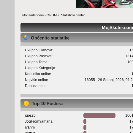
MojSkuter.com FORUM
»
Statistički centar
MojSkuter.com 
Općenite statistike
Ukupno Članova:
1
Ukupno Postova:
131
Ukupno Tema:
10
Ukupno Kategorija:
Korisnika online:
Najviše online:
16055 - 29 Srpanj, 2026, 01:
Danas online:
Top 10 Postera
igor.sb
100
JogFromYamaha
1
ivanm
1