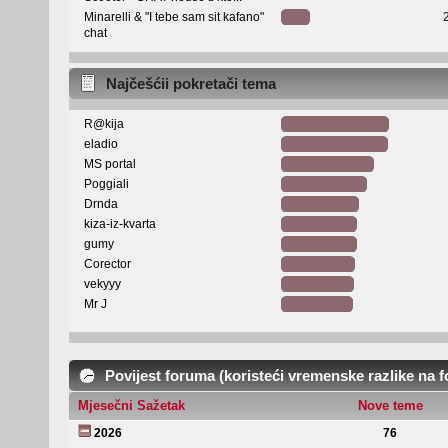
Minarelli & "I tebe sam sit kafano"
chat
Najčešćii pokretači tema
R@kija
eladio
MS portal
Poggiali
Drnda
kiza-iz-kvarta
gumy
Corector
vekyyy
Mr J
Povijest foruma (koristeći vremenske razlike na 
Mjesečni Sažetak
Nove teme
2026
76