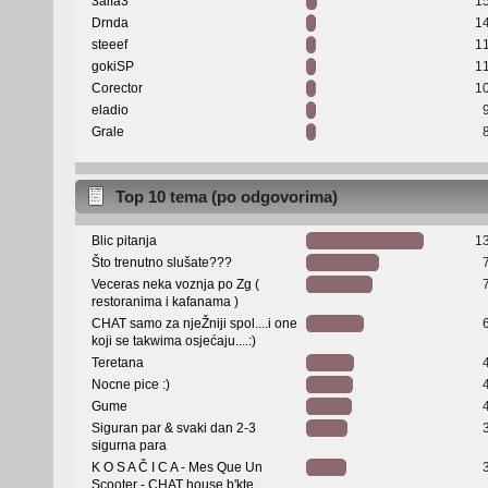
3alfa3
1
Drnda
1
steeef
1
gokiSP
1
Corector
1
eladio
Grale
Top 10 tema (po odgovorima)
Blic pitanja
1
Što trenutno slušate???
Veceras neka voznja po Zg (
restoranima i kafanama )
CHAT samo za njeŽniji spol....i one
koji se takwima osjećaju....:)
Teretana
Nocne pice :)
Gume
Siguran par & svaki dan 2-3
sigurna para
K O S A Č I C A - Mes Que Un
Scooter - CHAT house b'kte...