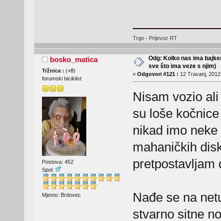
Trgo - Prijevoz RT
Odg: Kolko nas ima bajker
bosko_matica
sve što ima veze s njim)
Tržnica :
(
+8
)
«
Odgovori #121 :
12 Travanj, 2012,
forumski biciklist
Nisam vozio ali 
su loše kočnice i
nikad imo neke 
mahaničkih disko
pretpostavljam d
Postova: 452
Spol:
Nađe se na netu k
Mjesto: Brdovec
stvarno sitne no