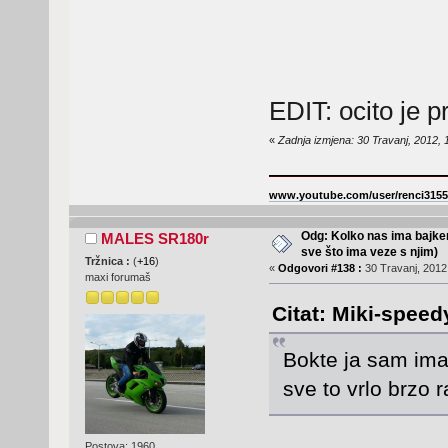
EDIT: ocito je 
«
Zadnja izmjena: 30 Travanj, 2012, 
www.youtube.com/user/renci3155
Odg: Kolko nas ima bajker
MALES SR180r
sve što ima veze s njim)
Tržnica :
(
+16
)
«
Odgovori #138 :
30 Travanj, 2012,
maxi forumaš
Citat: Miki-speed
Bokte ja sam ima
sve to vrlo brzo r
Postova: 1960