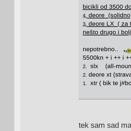
bicikli od 3500 d
deore (solidno
4.
deore LX ( za t
3.
nešto drugo i bol
nepotrebno..
5500kn + i ++ i +
slx (all-mounta
2.
deore xt (stra
2.
xtr ( bik te j#bo
1.
tek sam sad mal