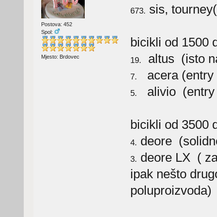
sis, tourney(
673.
Postova: 452
Spol:
bicikli od 1500
altus (isto na
Mjesto: Brdovec
19.
acera (entry -
7.
alivio (entry 
5.
bicikli od 3500 
deore (solidn
4.
deore LX ( za 
3.
ipak nešto drugo
poluproizvoda)