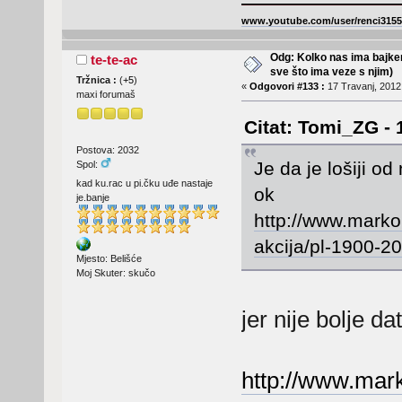
www.youtube.com/user/renci3155
Odg: Kolko nas ima bajker
te-te-ac
sve što ima veze s njim)
Tržnica :
(
+5
)
«
Odgovori #133 :
17 Travanj, 2012,
maxi forumaš
Citat: Tomi_ZG - 
Postova: 2032
Je da je lošiji o
Spol:
kad ku.rac u pi.čku uđe nastaje
ok
je.banje
http://www.marko
akcija/pl-1900-2
Mjesto: Belišće
Moj Skuter: skučo
jer nije bolje d
http://www.mark