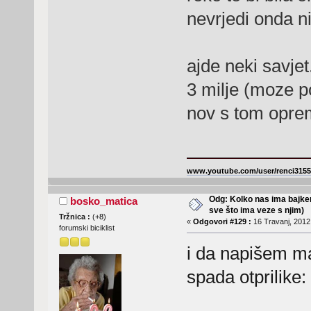
nevrjedi onda ni
ajde neki savje
3 milje (moze p
nov s tom opre
www.youtube.com/user/renci3155
Odg: Kolko nas ima bajker
bosko_matica
sve što ima veze s njim)
Tržnica :
(
+8
)
«
Odgovori #129 :
16 Travanj, 2012,
forumski biciklist
i da napišem ma
spada otprilike: