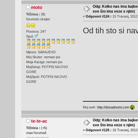
Odg: Kolko nas ima bajker
moto
sve što ima veze s njim)
Tržnica :
(
0
)
«
Odgovori #124 :
15 Travanj, 2012,
forumski skejter
Od tih sto si na
Postova: 247
Spol:
Mjesto: SARAJEVO
Moj Skuter: nemam jos
Moja Kaciga: nemam jos
MojSetup: POTPIS NA OVO
GORE
MojSpuh: POTPIS NA OVO
GORE
Moj web
http://dosadnomi.com
Odg: Kolko nas ima bajker
te-te-ac
sve što ima veze s njim)
Tržnica :
(
+5
)
«
Odgovori #125 :
16 Travanj, 2012,
maxi forumaš