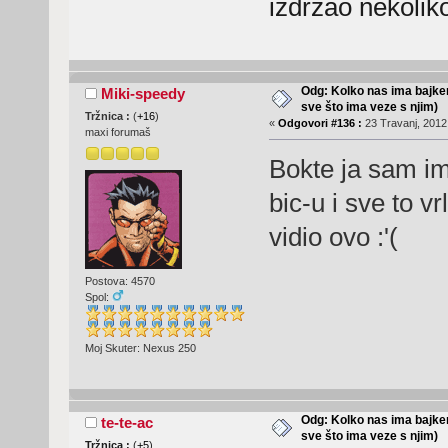
izdržao nekolik
Odg: Kolko nas ima bajker
Miki-speedy
sve što ima veze s njim)
Tržnica :
(
+16
)
«
Odgovori #136 :
23 Travanj, 2012,
maxi forumaš
Bokte ja sam i
bic-u i sve to v
vidio ovo :'(
Postova: 4570
Spol:
Moj Skuter: Nexus 250
Odg: Kolko nas ima bajker
te-te-ac
sve što ima veze s njim)
Tržnica :
(
+5
)