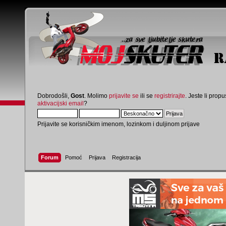
Dobrodošli,
Gost
. Molimo
prijavite se
ili se
registrirajte
. Jeste li propus
aktivacijski email
?
Prijavite se korisničkim imenom, lozinkom i duljinom prijave
Forum
Pomoć
Prijava
Registracija