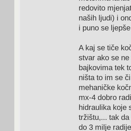
redovito mjenjat
naših ljudi) i 
i puno se ljepše 
A kaj se tiče ko
stvar ako se ne 
bajkovima tek to
ništa to im se č
mehaničke kočni
mx-4 dobro radi
hidraulika koje 
tržištu,... tak 
do 3 milje radi