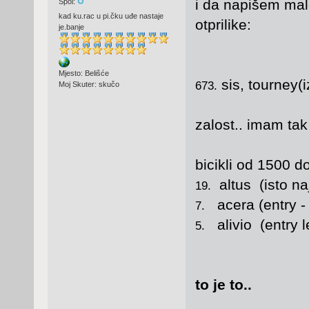
i da napišem mal
Spol:
kad ku.rac u pi.čku uđe nastaje
otprilike:
je.banje
Mjesto: Belišće
sis, tourney(i
673.
Moj Skuter: skučo
zalost.. imam tak
bicikli od 1500 d
altus (isto naj
19.
acera (entry - 
7.
alivio (entry l
5.
to je to..