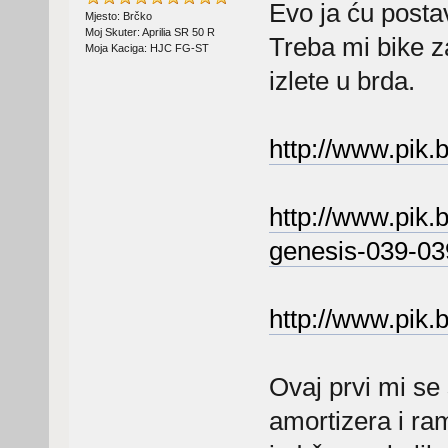
Evo ja ću postav
Mjesto: Brčko
Moj Skuter: Aprilia SR 50 R
Treba mi bike 
Moja Kaciga: HJC FG-ST
izlete u brda.
http://www.pik.b
http://www.pik.
genesis-039-03
http://www.pik.b
Ovaj prvi mi se
amortizera i ram