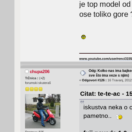
je top model od 
ose toliko gore 
www.youtube.com/user/renci3155
Odg: Kolko nas ima bajker
chupa206
sve što ima veze s njim)
Tržnica :
(
+2
)
«
Odgovori #126 :
16 Travanj, 2012,
forumski skuteraš
Citat: te-te-ac - 
iskustva neka o 
pametno..
Postova: 825