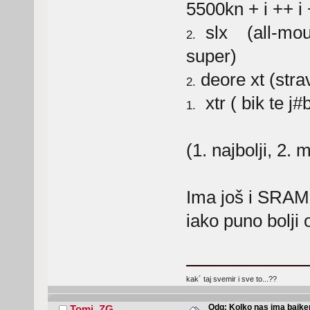
5500kn + i ++ i
slx (all-mount
2.
super)
deore xt (str
2.
xtr ( bik te j#
1.
(1. najbolji, 2. ma
Ima još i SRAM 
iako puno bolji 
kak´ taj svemir i sve to...??
Odg: Kolko nas ima bajker
Tomi_ZG