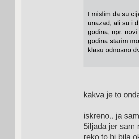
I mislim da su ci
unazad, ali su i d
godina, npr. novi
godina starim mod
klasu odnosno dvij
kakva je to ond
iskreno.. ja sam
5iljada jer sam
reko to bi bila 