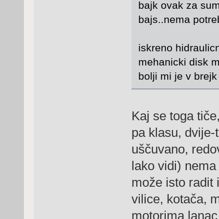
bajk ovak za sumu
bajs..nema potreb
iskreno hidraulic
mehanicki disk m
bolji mi je v bre
Kaj se toga tiče
pa klasu, dvije-t
uščuvano, redo
lako vidi) nema 
može isto radit 
vilice, kotača, m
motorima lanac 