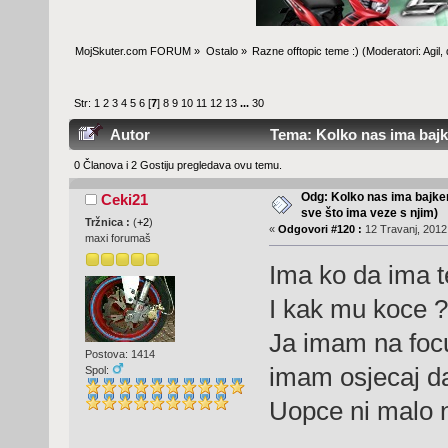
MojSkuter.com FORUM
»
Ostalo
»
Razne offtopic teme :)
(Moderatori:
Agil
,
Str:
1
2
3
4
5
6
[
7
]
8
9
10
11
12
13
...
30
Autor
Tema: Kolko nas ima bajke
495303 )
0 Članova i 2 Gostiju pregledava ovu temu.
Odg: Kolko nas ima bajker
Ceki21
sve što ima veze s njim)
Tržnica :
(
+2
)
«
Odgovori #120 :
12 Travanj, 2012,
maxi forumaš
Ima ko da ima t
I kak mu koce ?
Ja imam na focu
Postova: 1414
imam osjecaj da
Spol:
Uopce ni malo 