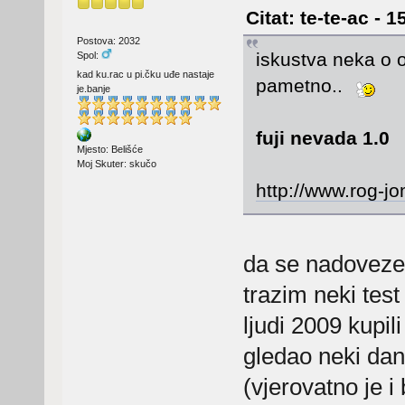
Citat: te-te-ac - 
Postova: 2032
iskustva neka o 
Spol:
kad ku.rac u pi.čku uđe nastaje
pametno..
je.banje
fuji nevada 1.0
Mjesto: Belišće
Moj Skuter: skučo
http://www.rog-j
da se nadovezem
trazim neki test
ljudi 2009 kupil
gledao neki dan 
(vjerovatno je i