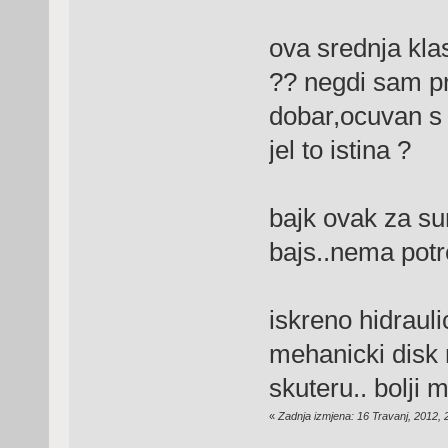
ova srednja klas
?? negdi sam pro
dobar,ocuvan s
jel to istina ?
bajk ovak za su
bajs..nema potre
iskreno hidrauli
mehanicki disk 
skuteru.. bolji 
«
Zadnja izmjena: 16 Travanj, 2012, 