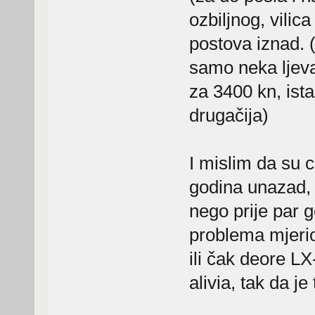
ozbiljnog, vilic
postova iznad. 
samo neka ljeva 
za 3400 kn, ist
drugačija)
I mislim da su c
godina unazad, a
nego prije par g
problema mjeri
ili čak deore LX
alivia, tak da je 