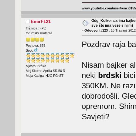
www.youtube.com/user/renci3155
Odg: Kolko nas ima bajker
EmirF121
sve što ima veze s njim)
Tržnica :
(
+3
)
«
Odgovori #123 :
15 Travanj, 2012,
forumski skuteraš
Pozdrav raja baj
Postova: 878
Spol:
Nisam bajker ali
Mjesto: Brčko
Moj Skuter: Aprilia SR 50 R
neki
brdski
bici
Moja Kaciga: HJC FG-ST
350KM. Ne razum
dobrodošli. Gl
opremom. Shiman
Savjeti?