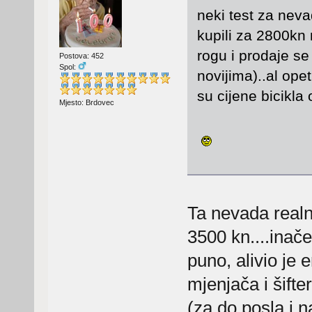
neki test za neva
kupili za 2800kn 
rogu i prodaje se
Postova: 452
Spol:
novijima)..al opet
su cijene bicikla 
Mjesto: Brdovec
Ta nevada realn
3500 kn....inače
puno, alivio je e
mjenjača i šift
(za do posla i n