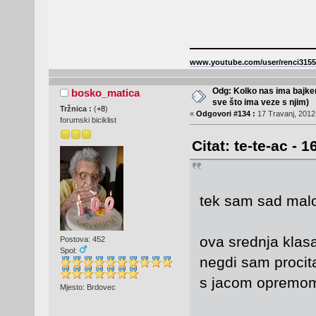
www.youtube.com/user/renci3155
Odg: Kolko nas ima bajker
bosko_matica
sve što ima veze s njim)
Tržnica :
(
+8
)
«
Odgovori #134 :
17 Travanj, 2012,
forumski biciklist
Citat: te-te-ac - 
tek sam sad malo
ova srednja klasa 
Postova: 452
Spol:
negdi sam procita
s jacom opremom n
Mjesto: Brdovec