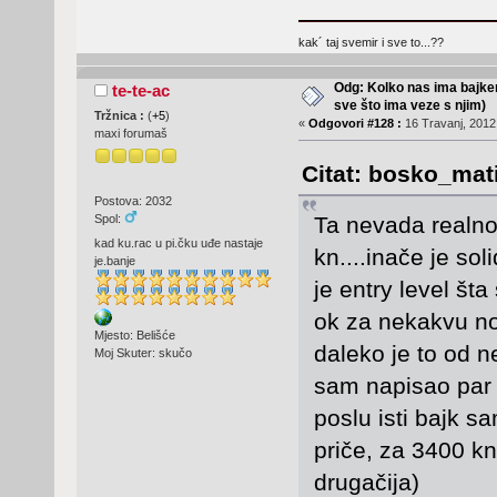
kak´ taj svemir i sve to...??
Odg: Kolko nas ima bajker
te-te-ac
sve što ima veze s njim)
Tržnica :
(
+5
)
«
Odgovori #128 :
16 Travanj, 2012,
maxi forumaš
Citat: bosko_mati
Postova: 2032
Ta nevada realno
Spol:
kad ku.rac u pi.čku uđe nastaje
kn....inače je sol
je.banje
je entry level šta
ok za nekakvu no
Mjesto: Belišće
daleko je to od ne
Moj Skuter: skučo
sam napisao par 
poslu isti bajk sa
priče, za 3400 kn
drugačija)