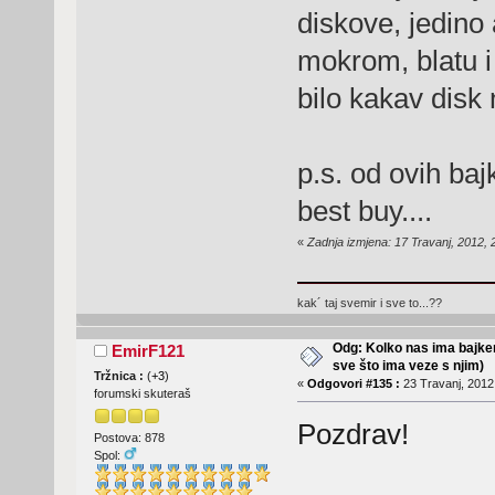
diskove, jedino
mokrom, blatu i 
bilo kakav disk 
p.s. od ovih baj
best buy....
«
Zadnja izmjena: 17 Travanj, 2012,
kak´ taj svemir i sve to...??
Odg: Kolko nas ima bajker
EmirF121
sve što ima veze s njim)
Tržnica :
(
+3
)
«
Odgovori #135 :
23 Travanj, 2012,
forumski skuteraš
Pozdrav!
Postova: 878
Spol: