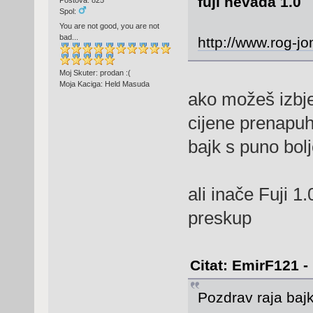
fuji nevada 1.0
Spol:
You are not good, you are not
bad...
http://www.rog-j
Moj Skuter: prodan :(
Moja Kaciga: Held Masuda
ako možeš izbje
cijene prenapuh
bajk s puno bo
ali inače Fuji 1
preskup
Citat: EmirF121 -
Pozdrav raja bajk