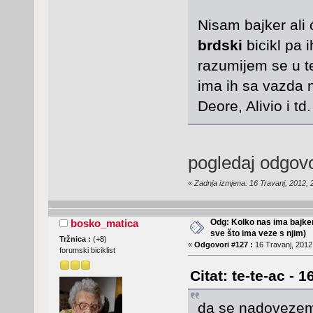
Nisam bajker ali 
brdski
bicikl pa 
razumijem se u te
ima ih sa vazda
Deore, Alivio i td
pogledaj odgovo
«
Zadnja izmjena: 16 Travanj, 2012,
Odg: Kolko nas ima bajker
bosko_matica
sve što ima veze s njim)
Tržnica :
(
+8
)
«
Odgovori #127 :
16 Travanj, 2012,
forumski biciklist
Citat: te-te-ac - 
da se nadovezem 