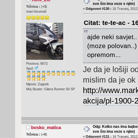
sve što ima veze s njim)
Tržnica :
(
+3
)
«
Odgovori #130 :
16 Travanj, 2012,
maxi forumaš
Citat: te-te-ac - 
ajde neki savjet.
(moze polovan..)
opremom...
Postova: 8072
Je da je lošiji 
Spol:
mislim da je ok
Mjesto: Zagreb
http://www.mark
Moj Skuter: Gilera Runner 50 SP
akcija/pl-1900-
Odg: Kolko nas ima bajker
bosko_matica
sve što ima veze s njim)
Tržnica :
(
+8
)
«
Odgovori #131 :
16 Travanj, 2012,