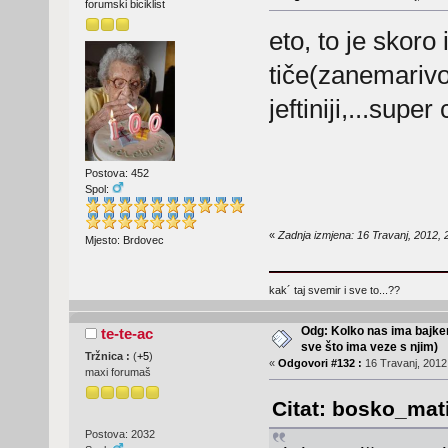
forumski biciklist
eto, to je skoro 
tiče(zanemarivo
jeftiniji,...supe
Postova: 452
Spol:
«
Zadnja izmjena: 16 Travanj, 2012,
Mjesto: Brdovec
kak´ taj svemir i sve to...??
Odg: Kolko nas ima bajker
te-te-ac
sve što ima veze s njim)
Tržnica :
(
+5
)
«
Odgovori #132 :
16 Travanj, 2012,
maxi forumaš
Citat: bosko_mati
Postova: 2032