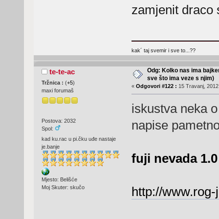
zamjenit draco s
kak´ taj svemir i sve to...??
Odg: Kolko nas ima bajker
te-te-ac
sve što ima veze s njim)
Tržnica :
(
+5
)
«
Odgovori #122 :
15 Travanj, 2012,
maxi forumaš
iskustva neka o
Postova: 2032
napise pametn
Spol:
kad ku.rac u pi.čku uđe nastaje
je.banje
fuji nevada 1.0
Mjesto: Belišće
http://www.rog
Moj Skuter: skučo