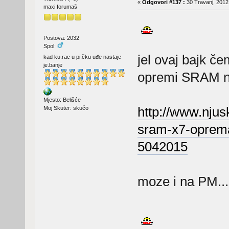
«
Odgovori #137 :
30 Travanj, 2012,
maxi forumaš
Postova: 2032
Spol:
jel ovaj bajk č
kad ku.rac u pi.čku uđe nastaje
je.banje
opremi SRAM ni
Mjesto: Belišće
http://www.njusk
Moj Skuter: skučo
sram-x7-oprema
5042015
moze i na PM...