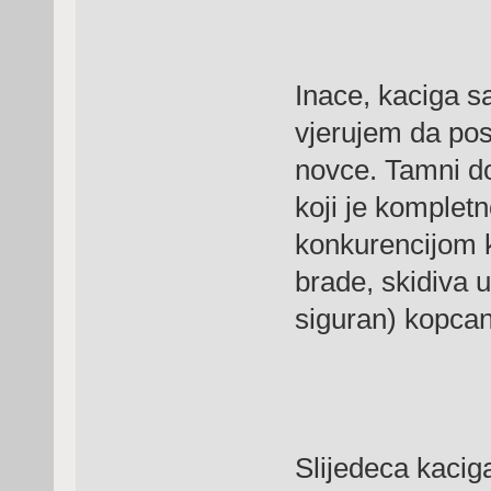
Inace, kaciga s
vjerujem da post
novce. Tamni dod
koji je komplet
konkurencijom k
brade, skidiva u
siguran) kopcanj
Slijedeca kaciga