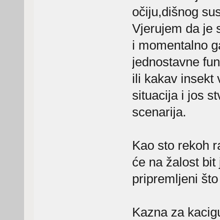
očiju,dišnog su
Vjerujem da je 
i momentalno g
jednostavne fun
ili kakav insek
situacija i jos
scenarija.
Kao sto rekoh ra
će na žalost bi
pripremljeni št
Kazna za kacigu