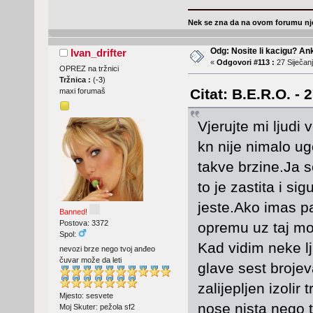
Nek se zna da na ovom forumu nje
Odg: Nosite li kacigu? An
Ivan_drifter
«
Odgovori #113 :
27 Siječanj
OPREZ na tržnici
Tržnica :
(
-3
)
Citat: B.E.R.O. - 
maxi forumaš
Vjerujte mi ljudi
kn nije nimalo u
takve brzine.Ja s
to je zastita i si
jeste.Ako imas p
Banned!
Postova: 3372
opremu uz taj m
Spol:
Kad vidim neke lj
nevozi brze nego tvoj anđeo
čuvar može da leti
glave sest brojev
zalijepljen izoli
Mjesto: sesvete
nose nista nego 
Moj Skuter: pežola sf2