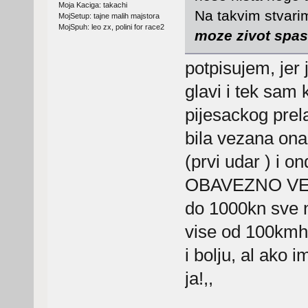
Moja Kaciga: takachi
Na takvim stvarim
MojSetup: tajne malih majstora
MojSpuh: leo zx, polini for race2
moze zivot spasi
potpisujem, jer
glavi i tek sam 
pijesackog prel
bila vezana on
(prvi udar ) i o
OBAVEZNO VEZA
do 1000kn sve n
vise od 100kmh
i bolju, al ako 
ja!,,