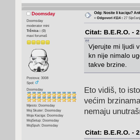
Odg: Nosite li kacigu? An
Doomsday
«
Odgovori #114 :
27 Siječanj
Doomsday
moderator mini
Citat: B.E.R.O. - 
Tržnica :
(
0
)
maxi forumaš
Vjerujte mi ljudi
kn nije nimalo u
takve brzine.
Postova: 3008
Spol:
Eto vidiš, to is
Doomsday
većim brzinama 
Mjesto: Doomsday
nemaju unutrašn
Moj Skuter: Doomsday
Moja Kaciga: Doomsday
MojSetup: Doomsday
MojSpuh: Doomsday
Citat: B.E.R.O. - 