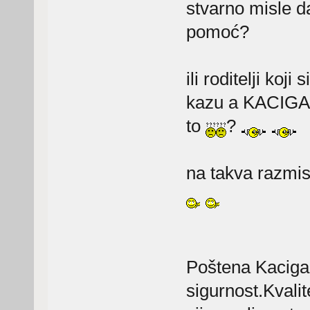
stvarno misle d
pomoć?
ili roditelji koj
kazu a KACIGA
to
?
na takva razmi
Poštena Kaciga 
sigurnost.Kvali