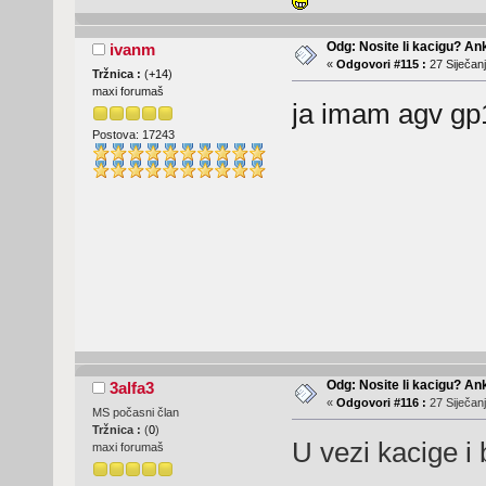
Odg: Nosite li kacigu? An
ivanm
«
Odgovori #115 :
27 Siječanj
Tržnica :
(
+14
)
maxi forumaš
ja imam agv gp1
Postova: 17243
Odg: Nosite li kacigu? An
3alfa3
«
Odgovori #116 :
27 Siječanj
MS počasni član
Tržnica :
(
0
)
U vezi kacige i 
maxi forumaš