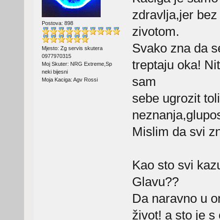
zdravlja,jer be
Postova: 898
zivotom.
Svako zna da s
Mjesto: Zg servis skutera
0977970315
treptaju oka! Ni
Moj Skuter: NRG Extreme,Sp
neki bijesni
sam
Moja Kaciga: Agv Rossi
sebe ugrozit tol
neznanja,glupost
Mislim da svi z
Kao sto svi kaz
Glavu??
Da naravno u 
život! a sto je 