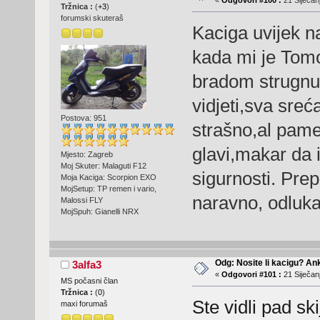
«
Odgovori #100 :
21 Siječanj
Tržnica :
(
+3
)
forumski skuteraš
Kaciga uvijek n
kada mi je Tomo
bradom strugnuo 
vidjeti,sva sre
Postova: 951
strašno,al pam
glavi,makar da 
Mjesto: Zagreb
Moj Skuter: Malaguti F12
sigurnosti. Pre
Moja Kaciga: Scorpion EXO
MojSetup: TP remen i vario,
naravno, odluka
Malossi FLY
MojSpuh: Gianelli NRX
Odg: Nosite li kacigu? An
3alfa3
«
Odgovori #101 :
21 Siječanj
MS počasni član
Tržnica :
(
0
)
Ste vidli pad sk
maxi forumaš