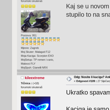
forumski skuteraš
Kaj se u novom
stupilo to na sn
Postova: 951
Mjesto: Zagreb
Moj Skuter: Malaguti F12
Moja Kaciga: Scorpion EXO
MojSetup: TP remen i vario,
Malossi FLY
MojSpuh: Gianelli NRX
Odg: Nosite li kacigu? An
kileextreme
«
Odgovori #109 :
27 Siječanj
Tržnica :
(
+10
)
forumski skuteraš
Ukratko spava
Kaciga je samo 