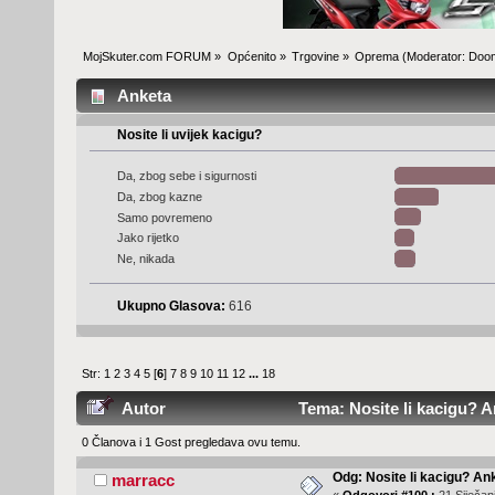
MojSkuter.com FORUM
»
Općenito
»
Trgovine
»
Oprema
(Moderator:
Doo
Anketa
Nosite li uvijek kacigu?
Da, zbog sebe i sigurnosti
Da, zbog kazne
Samo povremeno
Jako rijetko
Ne, nikada
Ukupno Glasova:
616
Str:
1
2
3
4
5
[
6
]
7
8
9
10
11
12
...
18
Autor
Tema: Nosite li kacigu? A
0 Članova i 1 Gost pregledava ovu temu.
Odg: Nosite li kacigu? An
marracc