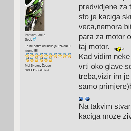
predvidjene za 
sto je kaciga sku
veca,nemora biti
para za motor o
Postova: 3913
Spol:
taj motor.
Ja ne patim od ludila,ja uzivam u
njemu!!!!!
Kad vidim neke 
vrti oko glave s
Moj Skuter: Žoope
SPEEDFIGHTeR
treba,vizir im j
samo primjere)b
Na takvim stvari
kaciga moze zivo