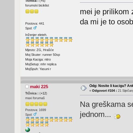
Tržnica :
(
+5
)
forumski biciklist
mei je prilikom
da mi je to osobn
Postova: 441
Spol:
Inženjer eleteh.
Mjesto: ZG, Hrašće
Moj Skuter: runner 50sp
Moja Kaciga: nitro
MojSetup: mhr replica
MojSpuh: Yasuni r
Odg: Nosite li kacigu? An
maki 225
«
Odgovori #104 :
21 Siječanj
Tržnica :
(
+12
)
maxi forumaš
Na greškama se
Postova: 1699
jednom...
Spol: