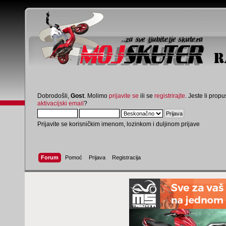
Dobrodošli,
Gost
. Molimo
prijavite se
ili se
registrirajte
. Jeste li propus
aktivacijski email
?
Prijavite se korisničkim imenom, lozinkom i duljinom prijave
Forum
Pomoć
Prijava
Registracija