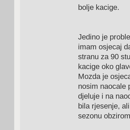
bolje kacige.
Jedino je probl
imam osjecaj da
stranu za 90 st
kacige oko glav
Mozda je osjeca
nosim naocale p
djeluje i na na
bila rjesenje, a
sezonu obzirom 