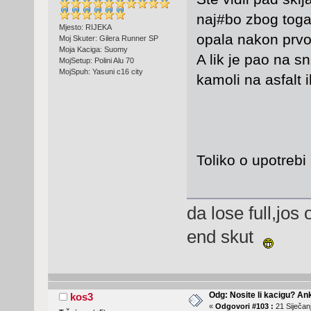
naj#bo zbog toga k
Mjesto: RIJEKA
opala nakon prvo
Moj Skuter: Gilera Runner SP
Moja Kaciga: Suomy
A lik je pao na sn
MojSetup: Polini Alu 70
MojSpuh: Yasuni c16 city
kamoli na asfalt il
Toliko o upotrebi 
da lose full,jos
end skut
Odg: Nosite li kacigu? An
kos3
«
Odgovori #103 :
21 Siječanj