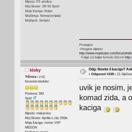
Mjesto: PŽ-okolica
Moj Skuter: SR 50 Sport
Moja Kaciga: Nolan
MojSetup: Nema(serijala)
MojSpuh: Serijski
Prodajem
-Peugeot dijelovi
http://www.mojskuter.com/forum/in
-Felge za Italjet formulu 50ccm
http
Odg: Nosite li kacigu? An
kloky
«
Odgovori #105 :
21 Siječanj
Tržnica :
(
+1
)
forumski biciklist
uvik je nosim, 
Postova: 382
komad zida, a o
Spol:
kaciga
Mjesto: makarska
Moj Skuter: Aprilia s.city 250ie
Moja Kaciga: vemar VXP
MEDON
MojSetup: stock