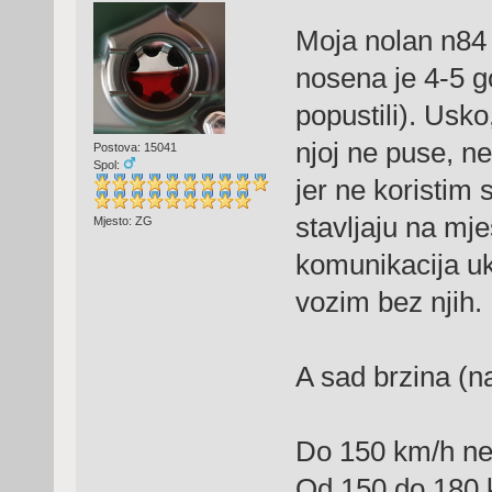
Moja nolan n84 
nosena je 4-5 g
popustili). Usko
njoj ne puse, ne
Postova: 15041
Spol:
jer ne koristim 
stavljaju na mje
Mjesto: ZG
komunikacija uk
vozim bez njih.
A sad brzina (n
Do 150 km/h ne
Od 150 do 180 