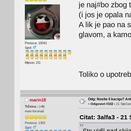
je naj#bo zbog t
(i jos je opala 
A lik je pao na s
glavom, a kamoli 
Postova: 15041
Spol:
Mjesto: ZG
Toliko o upotreb
Odg: Nosite li kacigu? An
marin18
«
Odgovori #102 :
21 Siječanj
Tržnica :
(
+8
)
maxi forumaš
Citat: 3alfa3 - 21
Postova: 1302
Spol:
Ste vidli pad ski