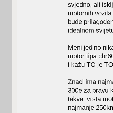
svjedno, ali isk
motornih vozila
bude prilagoden
idealnom svijet
Meni jedino nikad
motor tipa cbr6
i kažu TO je TO
Znaci ima najm
300e za pravu 
takva vrsta mot
najmanje 250kmh