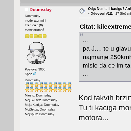
Odg: Nosite li kacigu? An
Doomsday
«
Odgovori #111 :
27 Siječanj
Doomsday
moderator mini
Citat: kileextreme
Tržnica :
(
0
)
maxi forumaš
...
pa J.... te u gla
najmanje 250kmh 
misle da ce im t
Postova: 3008
...
Spol:
Doomsday
Kod takvih brzi
Mjesto: Doomsday
Moj Skuter: Doomsday
Moja Kaciga: Doomsday
Tu ti kaciga mor
MojSetup: Doomsday
MojSpuh: Doomsday
motora...