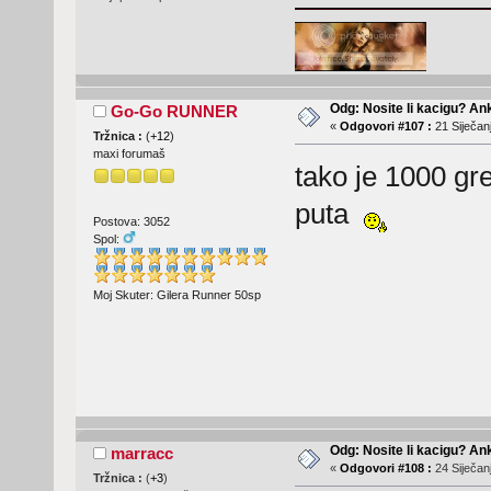
Odg: Nosite li kacigu? An
Go-Go RUNNER
«
Odgovori #107 :
21 Siječanj
Tržnica :
(
+12
)
maxi forumaš
tako je 1000 gre
puta
Postova: 3052
Spol:
Moj Skuter: Gilera Runner 50sp
Odg: Nosite li kacigu? An
marracc
«
Odgovori #108 :
24 Siječanj
Tržnica :
(
+3
)