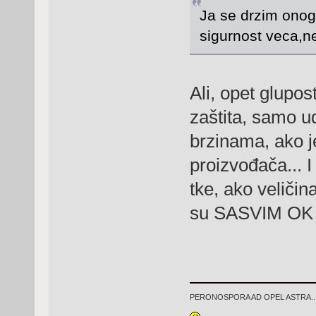
Ja se drzim onoga 
sigurnost veca,ne
Ali, opet glupost
zaštita, samo u
brzinama, ako j
proizvođača... I
tke, ako veličin
su SASVIM OK šta
PERONOSPORA AD OPEL ASTRA..