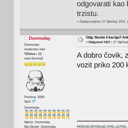
odgovarati kao k
trzistu.
«
Zadnja izmjena: 27 Siječanj, 2011, 
Odg: Nosite li kacigu? An
Doomsday
«
Odgovori #117 :
27 Siječanj
Doomsday
moderator mini
A dobro čovik, z
Tržnica :
(
0
)
maxi forumaš
vozit priko 200
Postova: 3008
Spol:
Doomsday
Mjesto: Doomsday
Moj Skuter: Doomsday
PERONOSPORA AD OPEL ASTRA..