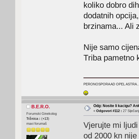
koliko dobro dih
dodatnih opcija
brzinama... Ali 
Nije samo cijena
Triba pametno k
PERONOSPORA AD OPEL ASTRA..
Odg: Nosite li kacigu? An
B.E.R.O.
«
Odgovori #112 :
27 Siječanj
Forumski Ginekolog
Tržnica :
(
+13
)
Vjerujte mi ljud
maxi forumaš
od 2000 kn nije