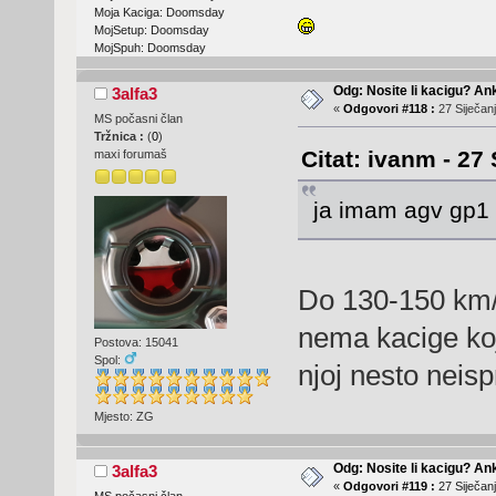
Moja Kaciga: Doomsday
MojSetup: Doomsday
MojSpuh: Doomsday
Odg: Nosite li kacigu? An
3alfa3
«
Odgovori #118 :
27 Siječanj
MS počasni član
Tržnica :
(
0
)
Citat: ivanm - 27 
maxi forumaš
ja imam agv gp1 
Do 130-150 km/h
nema kacige koj
Postova: 15041
Spol:
njoj nesto nei
Mjesto: ZG
Odg: Nosite li kacigu? An
3alfa3
«
Odgovori #119 :
27 Siječanj