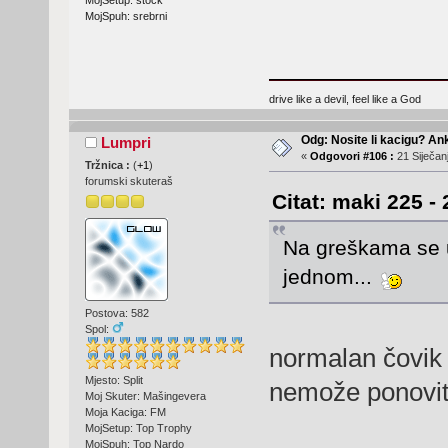
MojSpuh: srebrni
drive like a devil, feel like a God
Odg: Nosite li kacigu? An
Lumpri
«
Odgovori #106 :
21 Siječanj
Tržnica :
(
+1
)
forumski skuteraš
Citat: maki 225 - 
Na greškama se 
jednom...
Postova: 582
Spol:
normalan čovik 
Mjesto: Split
nemože ponovi
Moj Skuter: Mašingevera
Moja Kaciga: FM
MojSetup: Top Trophy
MojSpuh: Top Nardo