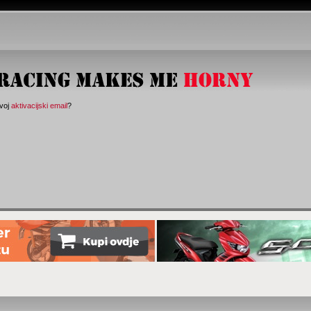
svoj
aktivacijski email
?