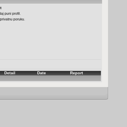
t
aj puni profil.
 privatnu poruku.
Detail
Date
Report