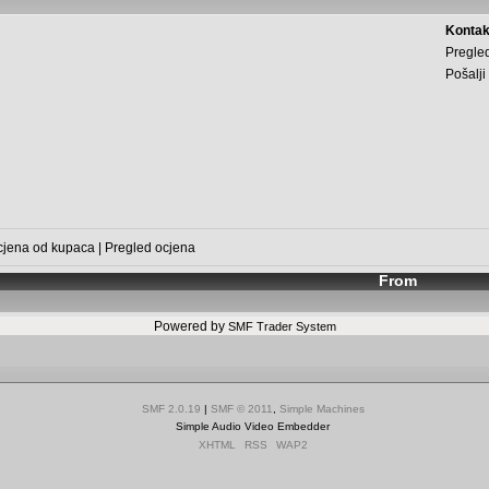
Kontak
Pregled
Pošalji
cjena od kupaca
|
Pregled ocjena
From
Powered by
SMF Trader System
SMF 2.0.19
|
SMF © 2011
,
Simple Machines
Simple Audio Video Embedder
XHTML
RSS
WAP2