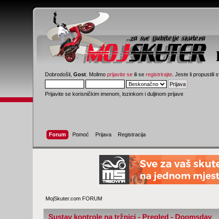
Dobrodošli,
Gost
. Molimo
prijavite se
ili se
registrirajte
. Jeste li propustili 
Prijavite se korisničkim imenom, lozinkom i duljinom prijave
Forum
Pomoć
Prijava
Registracija
MojSkuter.com FORUM
Sustav kontrole na tržnici - Pregled - Doomsday