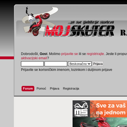
Dobrodošli,
Gost
. Molimo
prijavite se
ili se
registrirajte
. Jeste li propus
aktivacijski email
?
Prijavite se korisničkim imenom, lozinkom i duljinom prijave
Forum
Pomoć
Prijava
Registracija