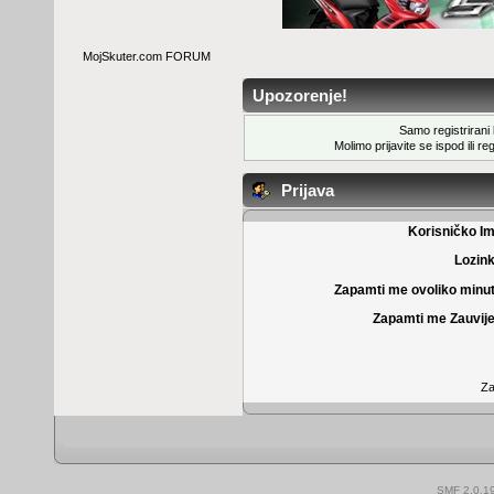
MojSkuter.com FORUM
Upozorenje!
Samo registrirani k
Molimo prijavite se ispod ili
reg
Prijava
Korisničko I
Lozin
Zapamti me ovoliko minu
Zapamti me Zauvije
Za
SMF 2.0.1