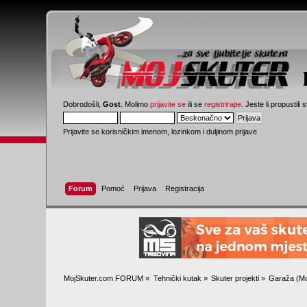
Dobrodošli,
Gost
. Molimo
prijavite se
ili se
registrirajte
. Jeste li propustili 
Prijavite se korisničkim imenom, lozinkom i duljinom prijave
Forum
Pomoć
Prijava
Registracija
MojSkuter.com FORUM
»
Tehnički kutak
»
Skuter projekti
»
Garaža
(Mo