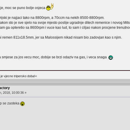
lje, moc se puno bolje osjeca
erijski je najjaci tako na 8800rpm, a 70ccm na nekih 8500-8800rpm.
nakon sto je sve sjelo na svoje mjesto poslije ugradnje ditech remenice i novog Mi
sam ga opteretio sa 8600rpm i vuce kao lud, to sam i ciljao nakon procjene trenutno
shi remen 811x18.5mm, jer sa Malossijem nikad nisam bio zadovjan kao s njim.
ja smjese za jos vecu moc, dobije se brzi odaziv na gas, i veca snaga
 je vjecno tripersko doba!<
actory
, 2018, 10:00:36 »
mp se zasteka