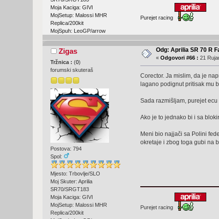
Moja Kaciga: GIVI
MojSetup: Malossi MHR
Purejet racing
Replica/200kit
MojSpuh: LeoGP/arrow
Odg: Aprilia SR 70 R F
Zigas
«
Odgovori #66 :
21 Rujan
Tržnica :
(
0
)
forumski skuteraš
Corector. Ja mislim, da je n
lagano podignut pritisak mu 
Sada razmišljam, purejet ecu 
Ako je to jednako bi i sa blo
Meni bio najjači sa Polini fed
okretaje i zbog toga gubi na br
Postova: 794
Spol:
Mjesto: Trbovlje/SLO
Moj Skuter: Aprilia
SR70/SRGT183
Moja Kaciga: GIVI
MojSetup: Malossi MHR
Purejet racing
Replica/200kit