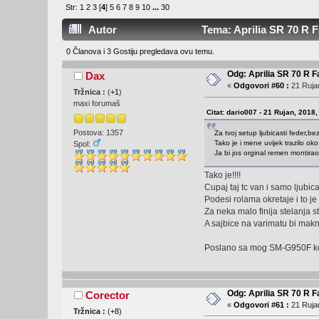
Str:
1
2
3
[
4
]
5
6
7
8
9
10
...
30
Autor
Tema: Aprilia SR 70 R F
0 Članova i 3 Gostiju pregledava ovu temu.
Odg: Aprilia SR 70 R F
Dax
«
Odgovori #60 :
21 Rujan
Tržnica :
(
+1
)
maxi forumaš
Citat: dario007 - 21 Rujan, 2018,
Postova: 1357
Za tvoj setup ljubicasti feder,bez
Tako je i mene uvijek trazilo oko
Spol:
Ja bi jos orginal remen montirao,a
Tako je!!!!
Cupaj taj tc van i samo ljubica
Podesi rolama okretaje i to je 
Za neka malo finija stelanja s
A sajbice na varimatu bi mak
Poslano sa mog SM-G950F kor
Odg: Aprilia SR 70 R F
Corector
«
Odgovori #61 :
21 Rujan
Tržnica :
(
+8
)