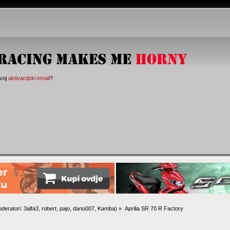
svoj
aktivacijski email
?
deratori:
3alfa3
,
robert
,
pajo
,
dario007
,
Kamba
) »
Aprilia SR 70 R Factory