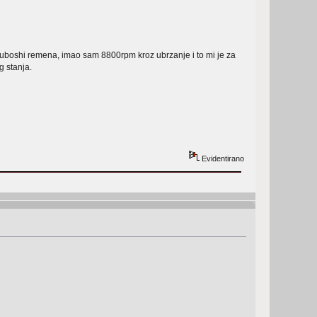
tsuboshi remena, imao sam 8800rpm kroz ubrzanje i to mi je za
g stanja.
Evidentirano