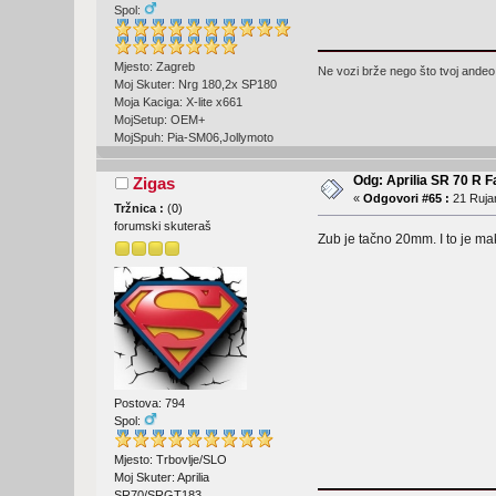
Spol:
Mjesto: Zagreb
Ne vozi brže nego što tvoj andeo 
Moj Skuter: Nrg 180,2x SP180
Moja Kaciga: X-lite x661
MojSetup: OEM+
MojSpuh: Pia-SM06,Jollymoto
Odg: Aprilia SR 70 R F
Zigas
«
Odgovori #65 :
21 Rujan
Tržnica :
(
0
)
forumski skuteraš
Zub je tačno 20mm. I to je m
Postova: 794
Spol:
Mjesto: Trbovlje/SLO
Moj Skuter: Aprilia
SR70/SRGT183