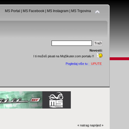
MS Portal
|
MS Facebook
|
MS Instagram
|
MS Trgovina
Novosti:
I ti možeš pisati na MojSkuter.com portalu !!
Pogledaj više tu :
UPUTE
« natrag
naprijed »