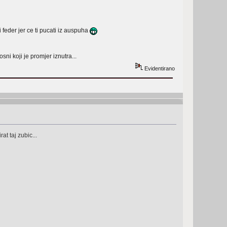
feder jer ce ti pucati iz auspuha
ni koji je promjer iznutra...
Evidentirano
t taj zubic...