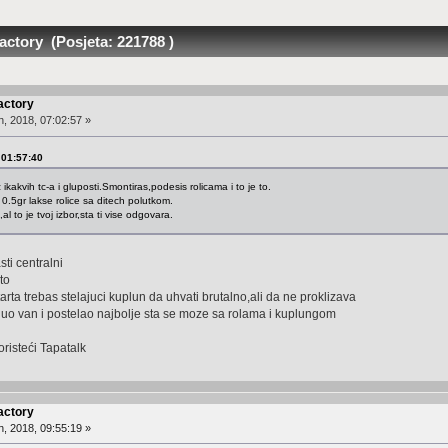
actory (Posjeta: 221788 )
actory
, 2018, 07:02:57 »
 01:57:40
 ikakvih tc-a i gluposti.Smontiras,podesis rolicama i to je to.
 0.5gr lakse rolice sa ditech polutkom.
l to je tvoj izbor,sta ti vise odgovara.
sti centralni
to
tarta trebas stelajuci kuplun da uhvati brutalno,ali da ne proklizava
nuo van i postelao najbolje sta se moze sa rolama i kuplungom
isteći Tapatalk
actory
, 2018, 09:55:19 »