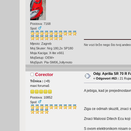
Postova: 7168
Spol:
Mjesto: Zagreb
Ne vozi brže nego što tvoj andeo 
Moj Skuter: Nrg 180,2x SP180
Moja Kaciga: X-lite x661
MojSetup: OEM+
MojSpuh: Pia-SM06,Jollymoto
Odg: Aprilia SR 70 R F
Corector
«
Odgovori #63 :
21 Rujan
Tržnica :
(
+8
)
maxi forumaš
A jebiga, kad je prejednosta
Postova: 10852
Spol:
Ziga ce odmah skuziti, znaci 
Znaci Malossi Ditech Ecu koji
S ovom elektronikom nisam odu