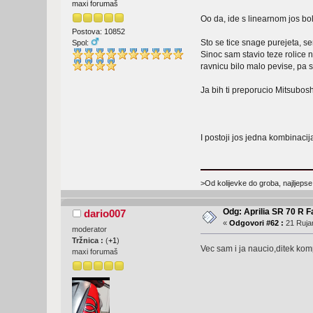
maxi forumaš
Oo da, ide s linearnom jos bo
Postova: 10852
Sto se tice snage purejeta, s
Spol:
Sinoc sam stavio teze rolice 
ravnicu bilo malo pevise, pa 
Ja bih ti preporucio Mitsubo
I postoji jos jedna kombinaci
>Od kolijevke do groba, najljepse
Odg: Aprilia SR 70 R F
dario007
«
Odgovori #62 :
21 Rujan
moderator
Tržnica :
(
+1
)
Vec sam i ja naucio,ditek ko
maxi forumaš