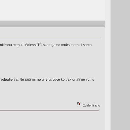
eblokiranu mapu i Malossi TC skoro je na maksimumu i samo
paljenja. Ne radi mirno u leru, vuče ko traktor ali ne voli u
Evidentirano