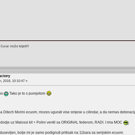
čuvar može letjeti!!!
actory
, 2018, 10:10:47 »
vno
Tako je to s purejetom
sa Ditech Morini ecuom, mozes ugurati vise smjese u cilindar, a da nemas detonaci
 dodje uz Malossi kit + Polini ventil sa ORIGINAL federom, RADI. I ima MOC
sevljen, bolje mi je samo podignuti pritisak na 11bara sa serijskim ecuom.