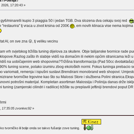
 i Polinija?
, 2026, 17:20:43 »
ni gy6/minarelli kupio 3 piaggia 50 i jedan TGB. Dva slozena dva cekaju svoj red
 "restaurira" tj vraca u zivot krsina od 200€
, em novih klinaca vise nema kojima b
at AI, on sve zna 😛, tj veliku vecinu
sam vrh svjetskog tržišta tuning dijelova za skutere. Obje talijanske tvornice rade 
pove.Razlog zašto ih slabije vidiš na domaćim ili nekim općim stranicama leži u p
 vidiš na uobičajenim web shopovima?Tržišna transformacija (Pad 50cc dvotaktaša): K
li 90% tuning scene, polako izumiru zbog ekoloških normi. Fokus tuninga prebacio
 variomati, remenja i ispušni sustavi.Brendirani monobrand web shopovi: Umjesto 
mizirane tvorničke trgovine kao što su Malossi Store i službena Polini stranica.Eks
novni potrošni materijal. Kompletan asortiman Malossija i Polinija danas drže isklju
 tuning (zamjenski cilindri i radilice) tržište su preplavili jeftiniji brendovi poput D
firmi
6, 17:35:05 zvonkec92
»
 ko tvorničko ili bolje onda se takvo fušanje zove tuning.