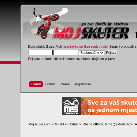
Dobrodošli,
Gost
. Molimo
prijavite se
ili se
registrirajte
. Jeste li propustili 
Prijavite se korisničkim imenom, lozinkom i duljinom prijave
Forum
Pomoć
Prijava
Registracija
MojSkuter.com FORUM
»
Ostalo
»
Razne offtopic teme :)
(Moderatori:
A