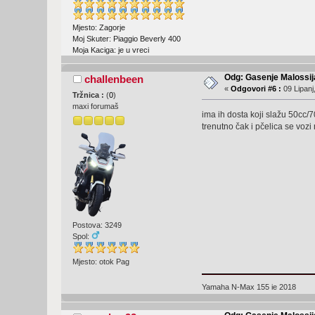
Mjesto: Zagorje
Moj Skuter: Piaggio Beverly 400
Moja Kaciga: je u vreci
Odg: Gasenje Malossija
challenbeen
«
Odgovori #6 :
09 Lipanj
Tržnica :
(
0
)
maxi forumaš
ima ih dosta koji slažu 50cc/
trenutno čak i pčelica se voz
Postova: 3249
Spol:
Mjesto: otok Pag
Yamaha N-Max 155 ie 2018