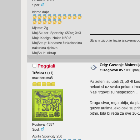
Postova: 1609
Spol:
idemo dalje...
Mjesto: Zg
Moj Skuter: Sportcity X50ie; X=3
Moja Kaciga: Nolan N80.8
Stvarni život je iluzija izazvana
MojSetup: Nadasve funkcionalna
nakupina djelova
MojSpuh: Akrap
Odg: Gasenje Malossija
Poggiali
«
Odgovori #5 :
09 Lipanj
Tržnica :
(
+1
)
maxi forumaš
Pa zeleni su ubili 2t, 50 4t k
nekad si uz svaku pekaru ima
Nasi trgovci su nesposobni..
Druga stvar, rega ubija, da p
guzve autima, ekoloski su prihv
bitno, bila bi rega za ove 10
Postova: 4357
Spol:
Aprilia Sportcity 250