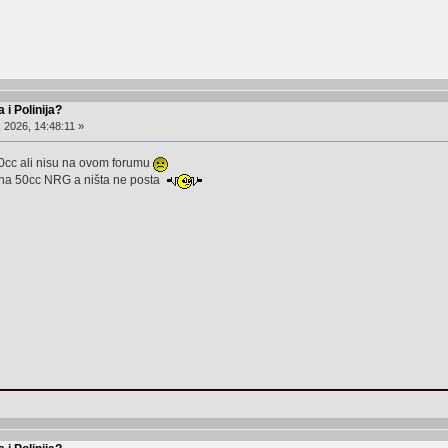
 i Polinija?
, 2026, 14:48:11 »
70cc ali nisu na ovom forumu
i na 50cc NRG a ništa ne posta