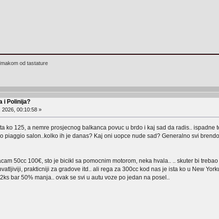
 odmakom od tastature
 i Polinija?
, 2026, 00:10:58 »
osta ko 125, a nemre prosjecnog balkanca povuc u brdo i kaj sad da radis.. ispadne te 
o piaggio salon..kolko ih je danas? Kaj oni uopce nude sad? Generalno svi brendo
lacam 50cc 100€, sto je bicikl sa pomocnim motorom, neka hvala.. .. skuter bi trebao
atljiviji, prakticniji za gradove itd.. ali rega za 300cc kod nas je ista ko u New Yorku 
-12ks bar 50% manja.. ovak se svi u autu voze po jedan na posel..