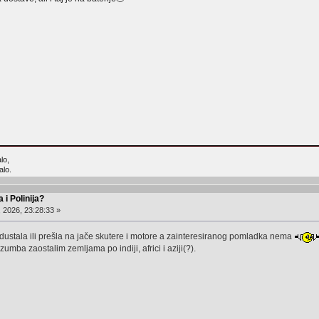
lo,
alo.
 i Polinija?
, 2026, 23:28:33 »
dustala ili prešla na jače skutere i motore a zainteresiranog pomladka nema
 zumba zaostalim zemljama po indiji, africi i aziji(?).