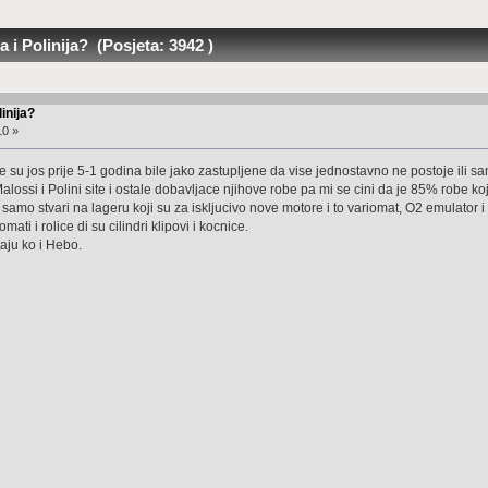
i Polinija? (Posjeta: 3942 )
inija?
10 »
oje su jos prije 5-1 godina bile jako zastupljene da vise jednostavno ne postoje ili s
ossi i Polini site i ostale dobavljace njihove robe pa mi se cini da je 85% robe ko
samo stvari na lageru koji su za iskljucivo nove motore i to variomat, O2 emulator i 
ati i rolice di su cilindri klipovi i kocnice.
aju ko i Hebo.