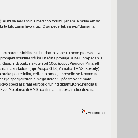
Al mi se neda to nis metat po forumu jer em je mrtav em svi
i to bilo zanimljivo citat. Ovaj pederluk sa e-pi*darijama
punom parom, stabilne su i redovito izbacuju nove proizvode za
romjeni strukture tržišta i načina prodaje, a ne u propadanju
lasični dvotaktni skuteri od 50cc (poput Piaggio i Minarelli
 se na maxi skutere (npr. Vespa GTS, Yamaha TMAX, Beverly)
preko posrednika, velik dio prodaje preselio se izravno na
panzija specijaliziranih megastorea: Opće trgovine moto
čivo specijalizirani europski tuning giganti.Konkurencija u
R Evo, Motoforce ili RMS, pa ih manji trgovci radije drže na
Evidentirano