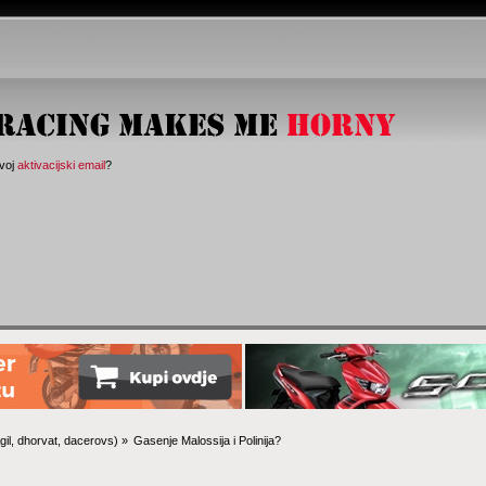
svoj
aktivacijski email
?
gil
,
dhorvat
,
dacerovs
) »
Gasenje Malossija i Polinija?