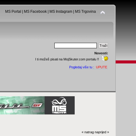
MS Portal
|
MS Facebook
|
MS Instagram
|
MS Trgovina
Novosti:
I ti možeš pisati na MojSkuter.com portalu !!
Pogledaj više tu :
UPUTE
« natrag
naprijed »