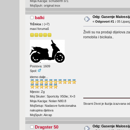
Moja Kaciga: schuberth sr1
MojSpuh: original inox
Odg: Gasenje Malossija
balki
«
Odgovori #1 :
05 Lipanj
Tržnica :
(
+7
)
maxi forumaš
Živili su na prodaji dijelova 
romobila i bicikala..
Postova: 1609
Spol:
idemo dalje...
Mjesto: Zg
Moj Skuter: Sportcity X50ie; X=3
Moja Kaciga: Nolan N80.8
Stvarni život je iluzija izazvana
MojSetup: Nadasve funkcionalna
nakupina djelova
MojSpuh: Akrap
Odg: Gasenje Malossija
Dragster 50