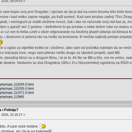
, 2026, 09:04:43 »
 sam kupio svoj prvi Dragster, i sjećam se da je tad na ovom forumu bilo brdo tema
ervise i kad netko zapne negdje, pa traži pomoć. Kad sam prodao zadnji 70cc Drags
plati, i nemoguće je vratiti uložene novce, čak i ako ne računate svoj rad kao ja, z
avljen u garaži već 2 godine, i definitivno bi ga prodao u neke dobre ruke za realnu
 i uz sve to treba uzeti u obzir odgovaranje na bezbroj glupih pitanja od klinaca koj
u, i doslovno iz pelena idu na nešto sa brzinama. Ili možda najbolji primjer prijatelja
 u oglas za otprilike koliko je i uloženo, iako sam od početka svjestan da se neće p
eru vraćanja love, nego sam pikirao nešto drugo za sljedeći projekt, opet BB.
današnji klinci su u drugom filmu, i to je to. Ali što se BB-a tiče, oni ne umiru, rade 
a te skutere. Nedavno su dva Dragstera 180cc 2t u Nizozemskoj oglašena za 6500 e
.php/topic,112034.0.html
.php/topic,115205.0.html
.php/topic,112471.0.html
.php/topic,113965
 i Polinija?
, 2026, 22:29:27 »
bilu. A cure voze motore
ostave, ali i taj je na baterije🤣