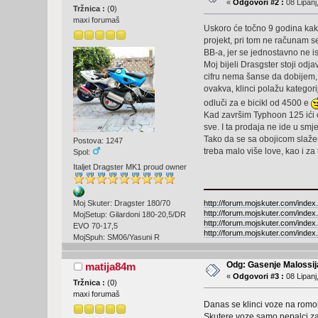
«
Odgovori #2 :
08 Lipanj
Tržnica :
(
0
)
maxi forumaš
Uskoro će točno 9 godina kako
projekt, pri tom ne računam s
BB-a, jer se jednostavno ne is
Moj bijeli Drasgster stoji odj
cifru nema šanse da dobijem, a
ovakva, klinci polažu kategorij
odluči za e bicikl od 4500 e
Kad završim Typhoon 125 ići će
sve. I ta prodaja ne ide u smj
Tako da se sa obojicom slažem, 
Postova: 1247
treba malo više love, kao i z
Spol:
Italjet Dragster MK1 proud owner
http://forum.mojskuter.com/index
Moj Skuter: Dragster 180/70
http://forum.mojskuter.com/index
MojSetup: Gilardoni 180-20,5/DR
http://forum.mojskuter.com/index
EVO 70-17,5
http://forum.mojskuter.com/index
MojSpuh: SM06/Yasuni R
Odg: Gasenje Malossija
matija84m
«
Odgovori #3 :
08 Lipanj
Tržnica :
(
0
)
maxi forumaš
Danas se klinci voze na romo
Skutere voze samo nepalci za d