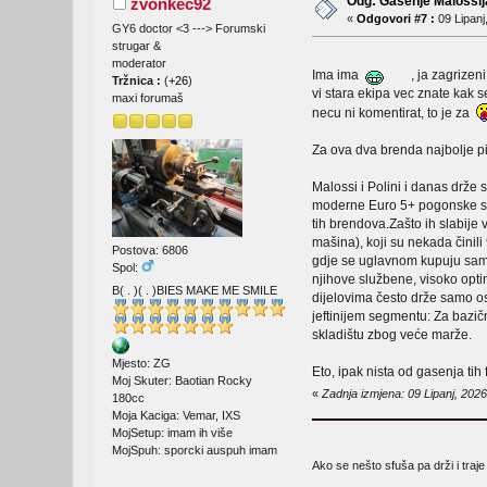
Odg: Gasenje Malossija
zvonkec92
«
Odgovori #7 :
09 Lipanj
GY6 doctor <3 ---> Forumski
strugar &
moderator
Ima ima
, ja zagrize
Tržnica :
(
+26
)
vi stara ekipa vec znate kak se
maxi forumaš
necu ni komentirat, to je za
Za ova dva brenda najbolje pit
Malossi i Polini i danas drže 
moderne Euro 5+ pogonske sklo
tih brendova.Zašto ih slabije
mašina), koji su nekada čini
Postova: 6806
gdje se uglavnom kupuju samo
Spol:
njihove službene, visoko opti
B( . )( . )BIES MAKE ME SMILE
dijelovima često drže samo os
jeftinijem segmentu: Za bazični
skladištu zbog veće marže.
Mjesto: ZG
Eto, ipak nista od gasenja tih 
Moj Skuter: Baotian Rocky
«
Zadnja izmjena: 09 Lipanj, 202
180cc
Moja Kaciga: Vemar, IXS
MojSetup: imam ih više
MojSpuh: sporcki auspuh imam
Ako se nešto sfuša pa drži i traje