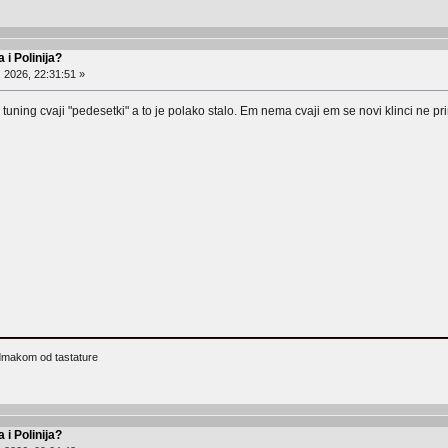
 i Polinija?
, 2026, 22:31:51 »
za tuning cvaji "pedesetki" a to je polako stalo. Em nema cvaji em se novi klinci ne p
 odmakom od tastature
 i Polinija?