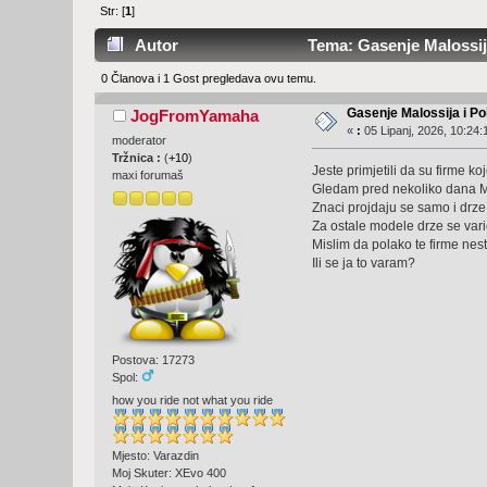
Str: [
1
]
Autor
Tema: Gasenje Malossija 
0 Članova i 1 Gost pregledava ovu temu.
Gasenje Malossija i Pol
JogFromYamaha
«
:
05 Lipanj, 2026, 10:24:
moderator
Tržnica :
(
+10
)
Jeste primjetili da su firme k
maxi forumaš
Gledam pred nekoliko dana Mal
Znaci projdaju se samo i drze 
Za ostale modele drze se variom
Mislim da polako te firme nest
Ili se ja to varam?
Postova: 17273
Spol:
how you ride not what you ride
Mjesto: Varazdin
Moj Skuter: XEvo 400