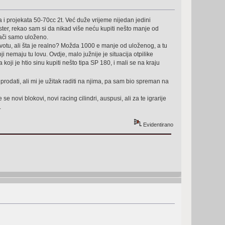
 i projekata 50-70cc 2t. Već duže vrijeme nijedan jedini
ter, rekao sam si da nikad više neću kupiti nešto manje od
nači samo uloženo.
 svotu, ali šta je realno? Možda 1000 e manje od uloženog, a tu
i nemaju tu lovu. Ovdje, malo južnije je situacija otpilike
 koji je htio sinu kupiti nešto tipa SP 180, i mali se na kraju
rodati, ali mi je užitak raditi na njima, pa sam bio spreman na
se novi blokovi, novi racing cilindri, auspusi, ali za te igrarije
.
Evidentirano