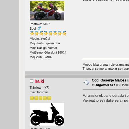
Postova: 5157
Spol:
Mjesto: zvečaj
Moj Skuter: gilera dna
Moja Kaciga: vemar
MojSetup: Gilardoni 180😉
MojSpuh: SM04
Mnogo jaka grana, role grama ma
Tripovat se mora, makar se rasp
Odg: Gasenje Malossija
balki
«
Odgovori #4 :
08 Lipanj
Tržnica :
(
+7
)
maxi forumaš
Forumska ekipa je odrasla i o
Vjerojatno se i dalje šerafi po