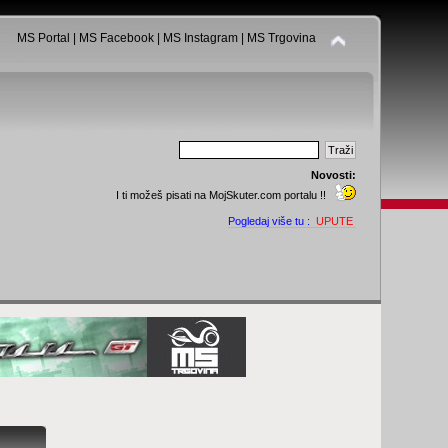
MS Portal
|
MS Facebook
|
MS Instagram
|
MS Trgovina
Novosti:
I ti možeš pisati na MojSkuter.com portalu !!
Pogledaj više tu :
UPUTE