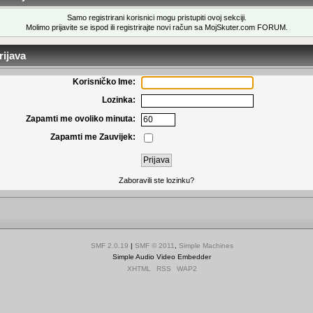
Samo registrirani korisnici mogu pristupiti ovoj sekciji.
Molimo prijavite se ispod ili
registrirajte novi račun
sa MojSkuter.com FORUM.
ijava
Korisničko Ime:
Lozinka:
Zapamti me ovoliko minuta:
Zapamti me Zauvijek:
Zaboravili ste lozinku?
SMF 2.0.19
|
SMF © 2011
,
Simple Machines
Simple Audio Video Embedder
XHTML
RSS
WAP2