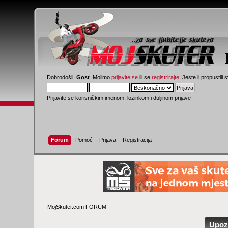
Dobrodošli,
Gost
. Molimo
prijavite se
ili se
registrirajte
. Jeste li propustili 
Prijavite se korisničkim imenom, lozinkom i duljinom prijave
Forum
Pomoć
Prijava
Registracija
MojSkuter.com FORUM
Upoz