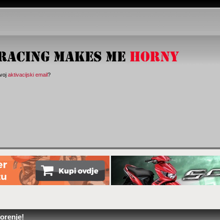
svoj
aktivacijski email
?
orenje!