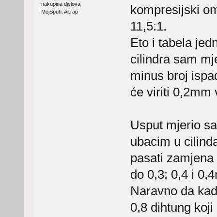
nakupina djelova
kompresijski omj
MojSpuh: Akrap
11,5:1.
Eto i tabela jed
cilindra sam mj
minus broj isp
će viriti 0,2mm 
Usput mjerio sa
ubacim u cilind
pasati zamjena 
do 0,3; 0,4 i 0
Naravno da kad
0,8 dihtung koji