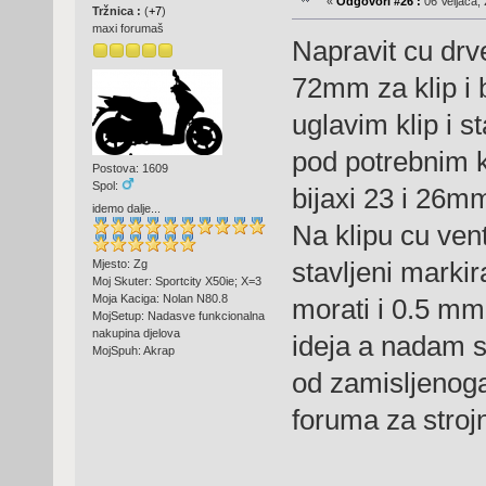
«
Odgovori #26 :
06 Veljača, 
Tržnica :
(
+7
)
maxi forumaš
Napravit cu drv
72mm za klip i
uglavim klip i s
pod potrebnim k
Postova: 1609
Spol:
bijaxi 23 i 26m
idemo dalje...
Na klipu cu vent
stavljeni marki
Mjesto: Zg
Moj Skuter: Sportcity X50ie; X=3
Moja Kaciga: Nolan N80.8
morati i 0.5 mm 
MojSetup: Nadasve funkcionalna
nakupina djelova
ideja a nadam s
MojSpuh: Akrap
od zamisljenoga
foruma za stroj