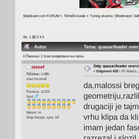
MojSkuter.com FORUM
»
Tehnički kutak
»
Tuning skutera 
(Moderatori:
3al
Str:
1
[
2
]
3
4
5
Autor
Tema: quasar/leader overs
0 Članova i 1 Gost pregledava ovu temu.
Odg: quasar/leader oversi
steeef
«
Odgovori #20 :
05 Veljača, 
Tržnica :
(
+36
)
maxi forumaš
da,malossi breg
Postova: 11425
geometriju,razli
Spol:
drugaciji je taj
Mjesto: kc
vrhu klipa da kl
Moja Kaciga: spec 1R
imam jedan fas
razrezal i slozi