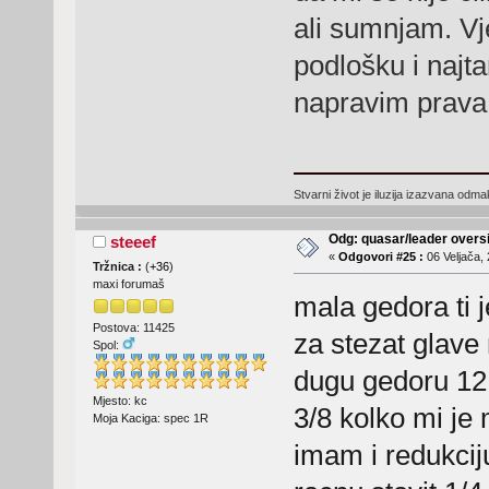
ali sumnjam. Vje
podlošku i najt
napravim prava 
Stvarni život je iluzija izazvana odm
Odg: quasar/leader oversi
steeef
«
Odgovori #25 :
06 Veljača, 
Tržnica :
(
+36
)
maxi forumaš
mala gedora ti j
Postova: 11425
za stezat glav
Spol:
dugu gedoru 12 
Mjesto: kc
3/8 kolko mi je m
Moja Kaciga: spec 1R
imam i redukcij