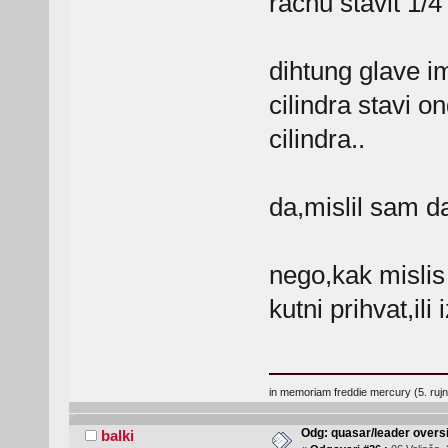
racnu stavit 1/4
dihtung glave i
cilindra stavi o
cilindra..
da,mislil sam da
nego,kak mislis
kutni prihvat,ili
in memoriam freddie mercury (5. ruj
Odg: quasar/leader oversi
balki