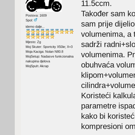
11.5ccm.
Također sam kor
Postova: 1609
Spol:
sam prije dijel
idemo dalje...
volumenima, a t
sadrži radni+s
Mjesto: Zg
Moj Skuter: Sportcity X50ie; X=3
Moja Kaciga: Nolan N80.8
volumenima. Pri
MojSetup: Nadasve funkcionalna
nakupina djelova
obuhvaća volu
MojSpuh: Akrap
klipom+volumen
cilindra+volumen
Koristeći kalku
parametre ispa
kako bi koriste
kompresioni omj