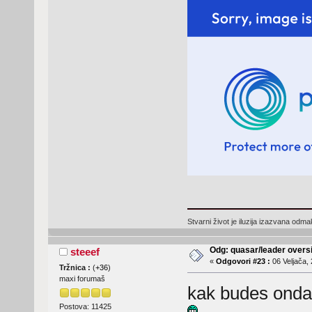
Stvarni život je iluzija izazvana odm
Odg: quasar/leader oversi
steeef
«
Odgovori #23 :
06 Veljača, 
Tržnica :
(
+36
)
maxi forumaš
kak budes onda 
Postova: 11425