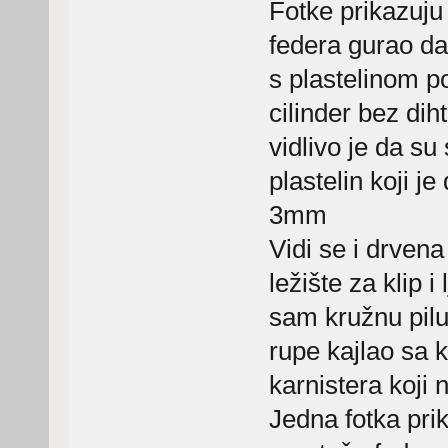
Fotke prikazuju
federa gurao da
s plastelinom p
cilinder bez dih
vidlivo je da su
plastelin koji j
3mm
Vidi se i drven
ležište za klip 
sam kružnu pil
rupe kajlao sa 
karnistera koji 
Jedna fotka pri