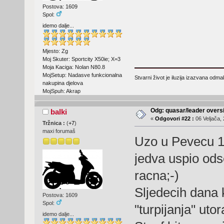
Postova: 1609
Spol:
idemo dalje...
Mjesto: Zg
Moj Skuter: Sportcity X50ie; X=3
Moja Kaciga: Nolan N80.8
MojSetup: Nadasve funkcionalna
Stvarni život je iluzija izazvana odm
nakupina djelova
MojSpuh: Akrap
Odg: quasar/leader oversi
balki
«
Odgovori #22 :
06 Veljača, 
Tržnica :
(
+7
)
maxi forumaš
Uzo u Pevecu 1
jedva uspio odse
racna;-)
Sljedecih dana
Postova: 1609
Spol:
"turpijanja" utor
idemo dalje...