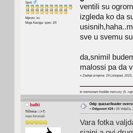
Spol:
ventili su ogro
izgleda ko da s
Mjesto: kc
Moja Kaciga: spec 1R
usisnih,haha..m
sve u svemu su
da,snimil budem
malossi pa da v
«
Zadnja izmjena: 19 Listopad, 2015,
in memoriam freddie mercury (5. ruj
Odg: quasar/leader oversi
balki
«
Odgovori #24 :
06 Veljača, 
Tržnica :
(
+7
)
maxi forumaš
Vara fotka valjd
sjajni a ovi dru