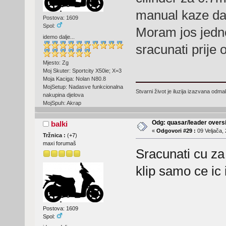
manual kaze da 
Postova: 1609
Spol:
Moram jos jedn
idemo dalje...
sracunati prije 
Mjesto: Zg
Moj Skuter: Sportcity X50ie; X=3
Moja Kaciga: Nolan N80.8
MojSetup: Nadasve funkcionalna
Stvarni život je iluzija izazvana odm
nakupina djelova
MojSpuh: Akrap
Odg: quasar/leader oversi
balki
«
Odgovori #29 :
09 Veljača, 
Tržnica :
(
+7
)
maxi forumaš
Sracunati cu za
klip samo ce ic i
Postova: 1609
Spol: