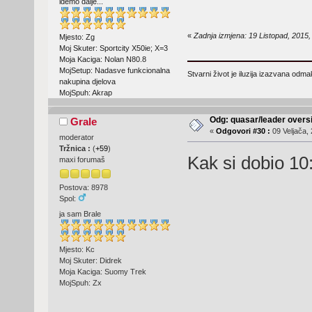
idemo dalje...
«
Zadnja izmjena: 19 Listopad, 2015,
Mjesto: Zg
Moj Skuter: Sportcity X50ie; X=3
Moja Kaciga: Nolan N80.8
MojSetup: Nadasve funkcionalna
Stvarni život je iluzija izazvana odm
nakupina djelova
MojSpuh: Akrap
Odg: quasar/leader oversi
Grale
«
Odgovori #30 :
09 Veljača, 
moderator
Tržnica :
(
+59
)
Kak si dobio 10
maxi forumaš
Postova: 8978
Spol:
ja sam Brale
Mjesto: Kc
Moj Skuter: Didrek
Moja Kaciga: Suomy Trek
MojSpuh: Zx