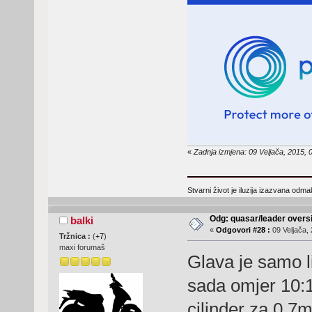
«
Zadnja izmjena: 09 Veljača, 2015, 0
Stvarni život je iluzija izazvana odm
Odg: quasar/leader oversi
balki
«
Odgovori #28 :
09 Veljača, 
Tržnica :
(
+7
)
maxi forumaš
Glava je samo l
sada omjer 10:1
cilinder za 0.7