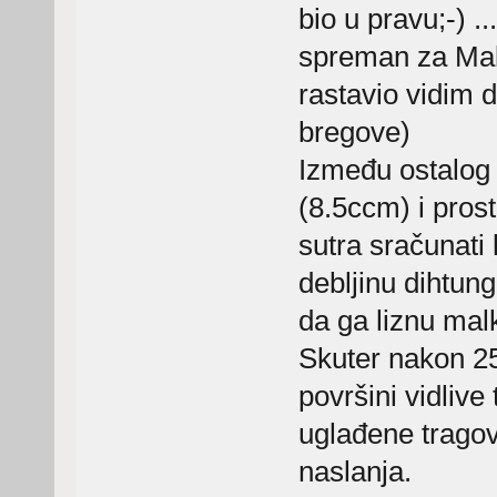
bio u pravu;-) ..
spreman za Mal
rastavio vidim 
bregove)
Između ostalog 
(8.5ccm) i pros
sutra sračunati 
debljinu dihtung
da ga liznu mal
Skuter nakon 25
površini vidliv
uglađene tragove
naslanja.