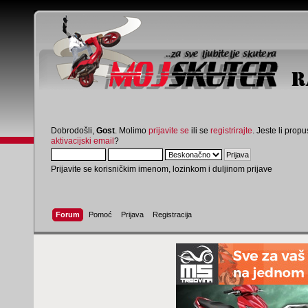
Dobrodošli,
Gost
. Molimo
prijavite se
ili se
registrirajte
. Jeste li propus
aktivacijski email
?
Prijavite se korisničkim imenom, lozinkom i duljinom prijave
Forum
Pomoć
Prijava
Registracija