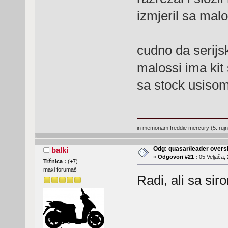
izmjeril sa mal
cudno da serijs
malossi ima kit 
sa stock usisom 
in memoriam freddie mercury (5. ruj
Odg: quasar/leader oversi
balki
«
Odgovori #21 :
05 Veljača, 
Tržnica :
(
+7
)
maxi forumaš
Radi, ali sa s