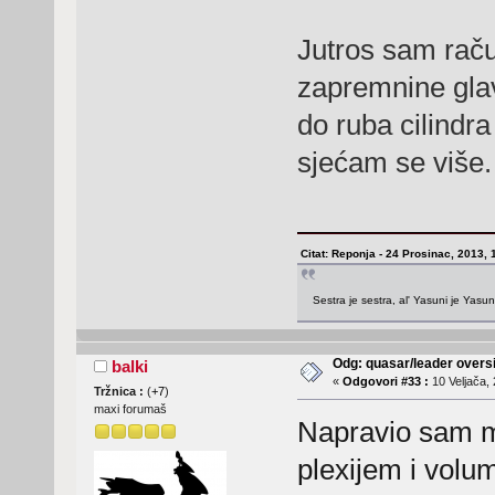
Jutros sam rač
zapremnine glav
do ruba cilindra
sjećam se više.
Citat: Reponja - 24 Prosinac, 2013, 
Sestra je sestra, al' Yasuni je Yasu
Odg: quasar/leader oversi
balki
«
Odgovori #33 :
10 Veljača, 
Tržnica :
(
+7
)
maxi forumaš
Napravio sam mj
plexijem i vol