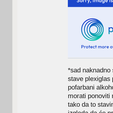
*sad naknadno s
stave plexiglas
pofarbani alkoho
morati ponoviti
tako da to stav