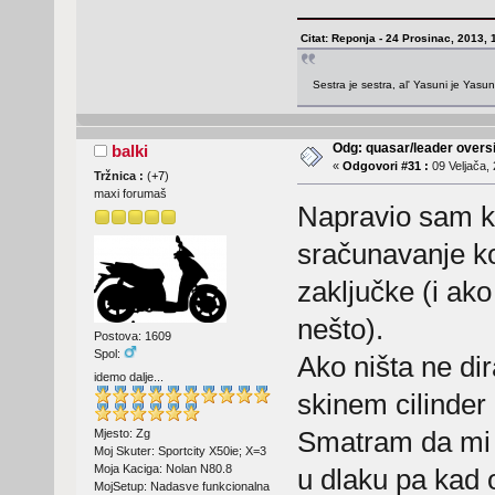
Citat: Reponja - 24 Prosinac, 2013, 
Sestra je sestra, al' Yasuni je Yasu
Odg: quasar/leader oversi
balki
«
Odgovori #31 :
09 Veljača, 
Tržnica :
(
+7
)
maxi forumaš
Napravio sam kva
sračunavanje k
zaključke (i ako
nešto).
Postova: 1609
Spol:
Ako ništa ne di
idemo dalje...
skinem cilinder
Smatram da mi 
Mjesto: Zg
Moj Skuter: Sportcity X50ie; X=3
Moja Kaciga: Nolan N80.8
u dlaku pa kad 
MojSetup: Nadasve funkcionalna