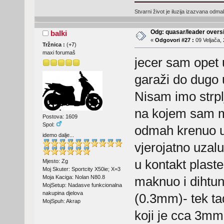
Stvarni život je iluzija izazvana odm
Odg: quasar/leader oversi
balki
«
Odgovori #27 :
09 Veljača, 
Tržnica :
(
+7
)
maxi forumaš
jecer sam opet u
garaži do dugo 
Nisam imo strplj
na kojem sam m
Postova: 1609
Spol:
odmah krenuo u 
idemo dalje...
vjerojatno uzalu
u kontakt plast
Mjesto: Zg
Moj Skuter: Sportcity X50ie; X=3
Moja Kaciga: Nolan N80.8
maknuo i dihtun
MojSetup: Nadasve funkcionalna
nakupina djelova
(0.3mm)- tek tad
MojSpuh: Akrap
koji je cca 3mm