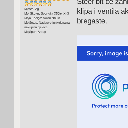
Steef bit ce zani
klipa i ventila 
Mjesto: Zg
Moj Skuter: Sportcity X50ie; X=3
Moja Kaciga: Nolan N80.8
bregaste.
MojSetup: Nadasve funkcionalna
nakupina djelova
MojSpuh: Akrap