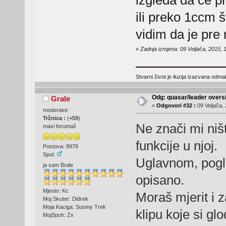
izgleda da će pr
ili preko 1ccm 
vidim da je pr
«
Zadnja izmjena: 09 Veljača, 2015, 1
Stvarni život je iluzija izazvana odm
Odg: quasar/leader oversi
Grale
«
Odgovori #32 :
09 Veljača, 
moderator
Tržnica :
(
+59
)
Ne znači mi niš
maxi forumaš
funkcije u njoj.
Postova: 8978
Spol:
Uglavnom, pogle
ja sam Brale
opisano.
Mjesto: Kc
Moraš mjerit i za
Moj Skuter: Didrek
Moja Kaciga: Suomy Trek
klipu koje si glo
MojSpuh: Zx