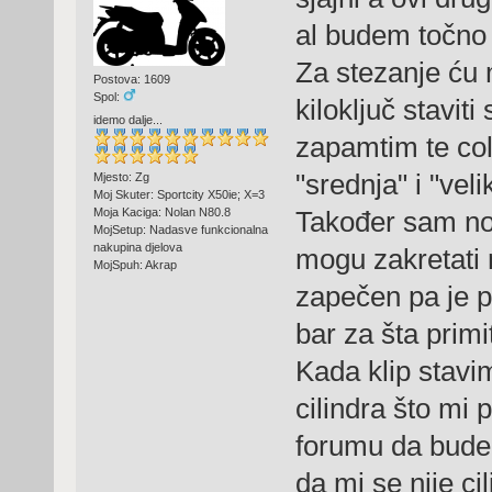
al budem točno 
Za stezanje ću 
Postova: 1609
Spol:
kiloključ stavit
idemo dalje...
zapamtim te col
"srednja" i "vel
Mjesto: Zg
Moj Skuter: Sportcity X50ie; X=3
Moja Kaciga: Nolan N80.8
Također sam noć
MojSetup: Nadasve funkcionalna
nakupina djelova
mogu zakretati r
MojSpuh: Akrap
zapečen pa je p
bar za šta prim
Kada klip stav
cilindra što mi 
forumu da bude 
da mi se nije c