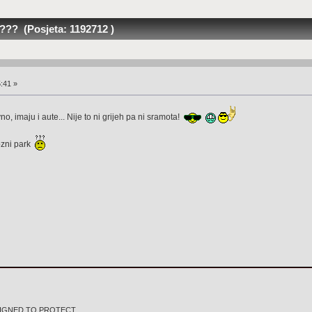
??? (Posjeta: 1192712 )
:41 »
no, imaju i aute... Nije to ni grijeh pa ni sramota!
ozni park
IGNED TO PROTECT