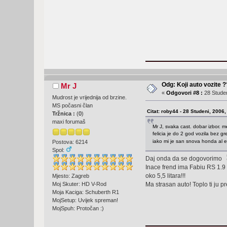
Odg: Koji auto vozite 
Mr J
«
Odgovori #8 :
28 Studen
Mudrost je vrijednija od brzine.
MS počasni član
Citat: roby44 - 28 Studeni, 2006,
Tržnica :
(
0
)
maxi forumaš
Mr J, svaka cast. dobar izbor. 
felicia je do 2 god vozila bez g
iako mi je san snova honda al e
Postova: 6214
Spol:
Daj onda da se dogovorimo
Inace frend ima Fabiu RS 1.9 
oko 5,5 litara!!!
Mjesto: Zagreb
Moj Skuter: HD V-Rod
Ma strasan auto! Toplo ti ju p
Moja Kaciga: Schuberth R1
MojSetup: Uvijek spreman!
MojSpuh: Protočan :)