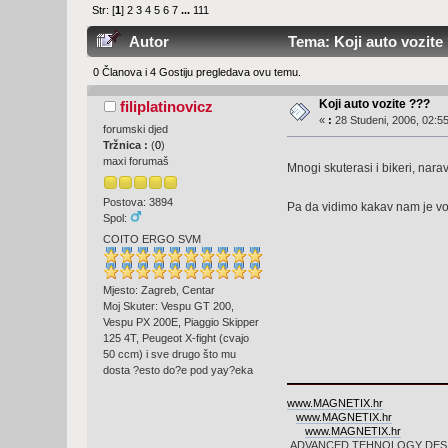
Str: [
1
]
2
3
4
5
6
7
...
111
Autor
Tema: Koji auto vozite 
0 Članova i 4 Gostiju pregledava ovu temu.
Koji auto vozite ???
filiplatinovicz
«
:
28 Studeni, 2006, 02:55
forumski djed
Tržnica :
(
0
)
maxi forumaš
Mnogi skuterasi i bikeri, narav
Postova: 3894
Pa da vidimo kakav nam je v
Spol:
COITO ERGO SVM
Mjesto: Zagreb, Centar
Moj Skuter: Vespu GT 200,
Vespu PX 200E, Piaggio Skipper
125 4T, Peugeot X-fight (cvajo
50 ccm) i sve drugo što mu
dosta ?esto do?e pod yay?eka
www.MAGNETIX.hr
www.MAGNETIX.hr
www.MAGNETIX.hr
ADVANCED TEHNOLOGY DES