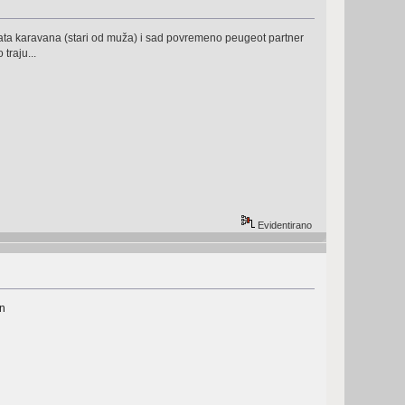
sata karavana (stari od muža) i sad povremeno peugeot partner
traju...
Evidentirano
an