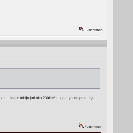
Evidentirano
a to, inace fabija juri oko 230km/h uz prosjecnu potrosnju
Evidentirano