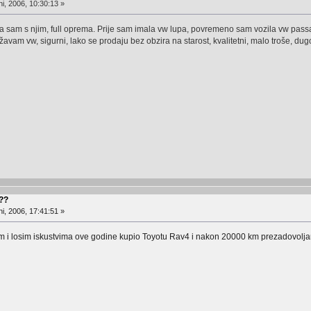
i, 2006, 10:30:13 »
na sam s njim, full oprema. Prije sam imala vw lupa, povremeno sam vozila vw pas
am vw, sigurni, lako se prodaju bez obzira na starost, kvalitetni, malo troše, dugo 
???
i, 2006, 17:41:51 »
m i losim iskustvima ove godine kupio Toyotu Rav4 i nakon 20000 km prezadovolj