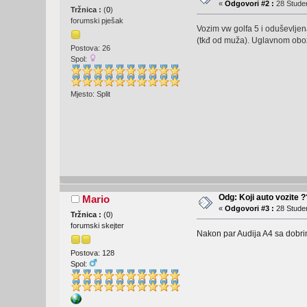
«
Odgovori #2 :
28 Studen
Tržnica :
(
0
)
forumski pješak
Vozim vw golfa 5 i oduševlje
(tkđ od muža). Uglavnom obožav
Postova: 26
Spol:
Mjesto: Split
Odg: Koji auto vozite 
Mario
«
Odgovori #3 :
28 Studen
Tržnica :
(
0
)
forumski skejter
Nakon par Audija A4 sa dobri
Postova: 128
Spol: