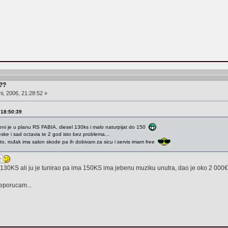
???
i, 2006, 21:28:52 »
 18:50:39
meni je u planu RS FABIA, diesel 130ks i malo naturpijat do 150
reske i sad octavia te 2 god isto bez problema...
to, rođak ima salon skode pa ih dobivam za sicu i servis imam free
130KS ali ju je tunirao pa ima 150KS ima jebenu muziku unutra, dao je oko 2 000€ z
reporucam...