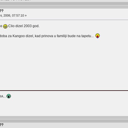
???
i, 2006, 07:57:10 »
ne
Clio dizel 2003 god.
doba za Kangoo dizel, kad prinova u familiji bude na tapetu...
A...
???