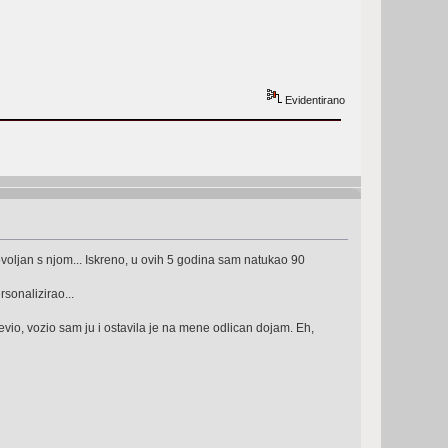
Evidentirano
oljan s njom... Iskreno, u ovih 5 godina sam natukao 90
rsonalizirao...
evio, vozio sam ju i ostavila je na mene odlican dojam. Eh,