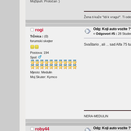
MojSpuh: Protočan :)
Žena ti kaže "Idi k vragu!". Ti od
Odg: Koji auto vozite 
rogi
«
Odgovori #5 :
28 Studen
Tržnica :
(
0
)
forumski skejter
Svaštario , ali ... sad Alfa 
Postova: 194
Spol:
Mjesto: Medulin
Moj Skuter: Kymco
NERA-MEDULIN
Odg: Koji auto vozite 
roby44