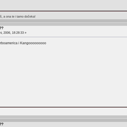
eš, a ona te i tamo dočeka!
???
i, 2006, 18:28:33 »
75 turboamerica i Kangooooooooo
???