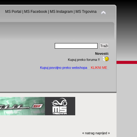
MS Portal
|
MS Facebook
|
MS Instagram
|
MS Trgovina
Novosti:
Kupuj preko foruma !!
Kupuj povoljno preko webshopa
KLIKNI ME
« natrag
naprijed »