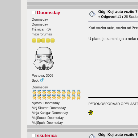
Odg: Koji auto vozite 
Doomsday
«
Odgovori #1 :
28 Studen
Doomsday
Doomsday
Kad vozim auto, vozim od že
Tržnica :
(
0
)
maxi forumaš
U planu je zaminit ga u neko 
Postova: 3008
Spol:
Doomsday
Mjesto: Doomsday
PERONOSPORA AD OPEL ASTR
Moj Skuter: Doomsday
Moja Kaciga: Doomsday
MojSetup: Doomsday
MojSpuh: Doomsday
Odg: Koji auto vozite 
skuterica