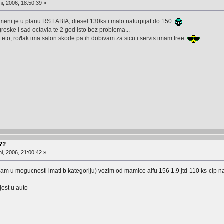
i, 2006, 18:50:39 »
. meni je u planu RS FABIA, diesel 130ks i malo naturpijat do 150
greske i sad octavia te 2 god isto bez problema...
 eto, rođak ima salon skode pa ih dobivam za sicu i servis imam free
???
i, 2006, 21:00:42 »
sam u mogucnosti imati b kategoriju) vozim od mamice alfu 156 1.9 jtd-110 ks-cip 
jest u auto