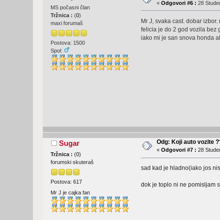
«
Odgovori #6 :
28 Studen
MS počasni član
Tržnica :
(
0
)
Mr J, svaka cast. dobar izbor
maxi forumaš
felicia je do 2 god vozila bez 
iako mi je san snova honda al
Postova: 1500
Spol:
Odg: Koji auto vozite 
Sugar
«
Odgovori #7 :
28 Studen
Tržnica :
(
0
)
forumski skuteraš
sad kad je hladno(iako jos ni
Postova: 617
dok je toplo ni ne pomisljam s
Mr J je cajka fan