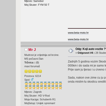
Mjesto: Samobor
Moj Skuter: FYM 50 T
www.beta-moto.hr
www.beta-moto.hr
Odg: Koji auto vozite 
Mr J
«
Odgovori #4 :
28 Studen
Mudrost je vrijednija od brzine.
MS počasni član
Zadnjih 5 godina vozim Skodu
Tržnica :
(
0
)
000km i do sada mi je samo te
maxi forumaš
Prije sam ju tjerao i u crveno 
Postova: 6214
Sada, nakon ove zime cu ju pro
Spol:
onda mislim tu skodicu sredit
Mjesto: Zagreb
Moj Skuter: HD V-Rod
Moja Kaciga: Schuberth R1
MojSetup: Uvijek spreman!