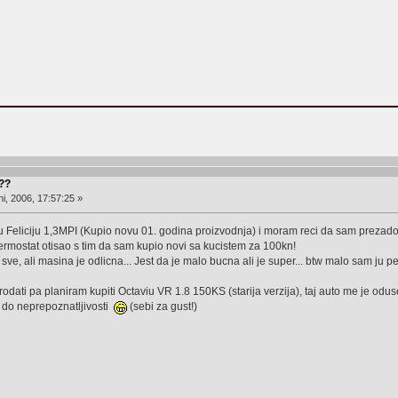
???
i, 2006, 17:57:25 »
 Feliciju 1,3MPI (Kupio novu 01. godina proizvodnja) i moram reci da sam prezadov
rmostat otisao s tim da sam kupio novi sa kucistem za 100kn!
i sve, ali masina je odlicna... Jest da je malo bucna ali je super... btw malo sam ju pe
dati pa planiram kupiti Octaviu VR 1.8 150KS (starija verzija), taj auto me je odus
i do neprepoznatljivosti
(sebi za gust!)