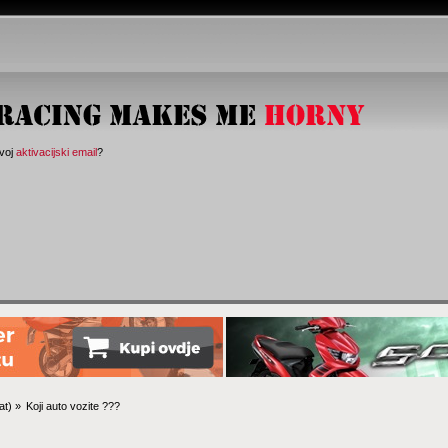
svoj
aktivacijski email
?
at
) »
Koji auto vozite ???