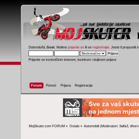
Dobrodošli,
Gost
. Molimo
prijavite se
ili se
registrirajte
. Jeste li propustili 
Prijavite se korisničkim imenom, lozinkom i duljinom prijave
Forum
Pomoć
Prijava
Registracija
MojSkuter.com FORUM
»
Ostalo
»
Automobili
(Moderatori:
3alfa3
,
dhorv