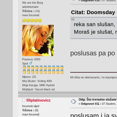
«
Odgovori #10 :
07 Studeni,
We are the Borg
administrator
Citat: Doomsday -
Tržnica :
(
+1
)
maxi forumaš
reka san slušan,
Moraš je slušat, 
poslusas pa p
Postova: 9355
Spol:
Mjesto: ZG
Mi ništa ne obećavamo, i to ispunjav
Moj Skuter: Xciting 400i
Moja Kaciga: SMK Hybrid
MojSpuh: Yasuni black ed.
Odg: Što trenutno slušat
filiplatinovicz
«
Odgovori #11 :
07 Studeni, 
forumski djed
Tržnica :
(
0
)
poslusam i ja s
maxi forumaš