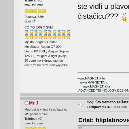
Tržnica :
(
0
)
ste vidli u plav
maxi forumaš
čistačicu???
Postova: 3894
Spol:
COITO ERGO SVM
Mjesto: Zagreb, Centar
Moj Skuter: Vespu GT 200,
Vespu PX 200E, Piaggio Skipper
125 4T, Peugeot X-fight (cvajo
50 ccm) i sve drugo što mu
dosta ?esto do?e pod yay?eka
www.MAGNETIX.hr
www.MAGNETIX.hr
www.MAGNETIX.hr
ADVANCED TEHNOLOGY DESIGN
Odg: Što trenutno slušat
Mr J
«
Odgovori #16 :
08 Studeni,
Mudrost je vrijednija od brzine.
MS počasni član
Citat: filiplatino
Tržnica :
(
0
)
maxi forumaš