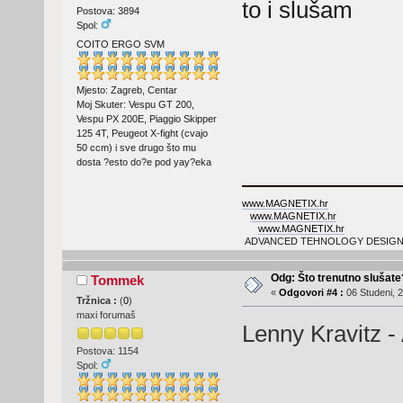
to i slušam
Postova: 3894
Spol:
COITO ERGO SVM
Mjesto: Zagreb, Centar
Moj Skuter: Vespu GT 200,
Vespu PX 200E, Piaggio Skipper
125 4T, Peugeot X-fight (cvajo
50 ccm) i sve drugo što mu
dosta ?esto do?e pod yay?eka
www.MAGNETIX.hr
www.MAGNETIX.hr
www.MAGNETIX.hr
ADVANCED TEHNOLOGY DESIGN
Odg: Što trenutno slušat
Tommek
«
Odgovori #4 :
06 Studeni, 2
Tržnica :
(
0
)
maxi forumaš
Lenny Kravitz -
Postova: 1154
Spol: