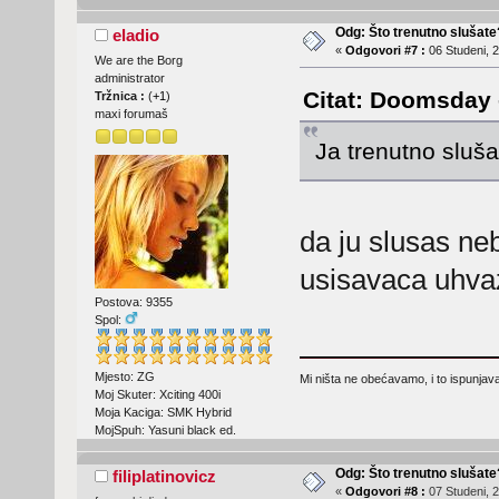
Odg: Što trenutno slušat
eladio
«
Odgovori #7 :
06 Studeni, 2
We are the Borg
administrator
Citat: Doomsday -
Tržnica :
(
+1
)
maxi forumaš
Ja trenutno sluš
da ju slusas neb
usisavaca uhv
Postova: 9355
Spol:
Mjesto: ZG
Mi ništa ne obećavamo, i to ispunjav
Moj Skuter: Xciting 400i
Moja Kaciga: SMK Hybrid
MojSpuh: Yasuni black ed.
Odg: Što trenutno slušat
filiplatinovicz
«
Odgovori #8 :
07 Studeni, 2