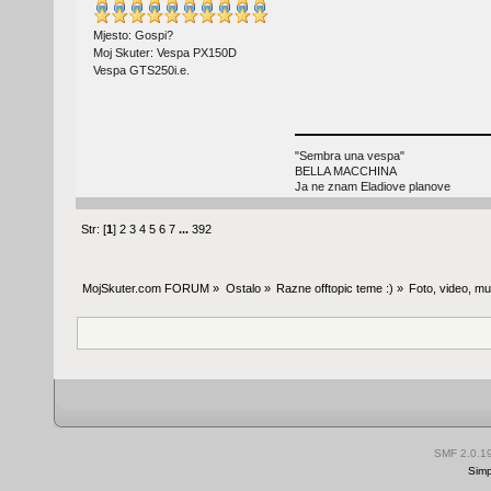
Mjesto: Gospi?
Moj Skuter: Vespa PX150D
Vespa GTS250i.e.
"Sembra una vespa"
BELLA MACCHINA
Ja ne znam Eladiove planove
Str: [
1
]
2
3
4
5
6
7
...
392
MojSkuter.com FORUM
»
Ostalo
»
Razne offtopic teme :)
»
Foto, video, mus
SMF 2.0.1
Simp