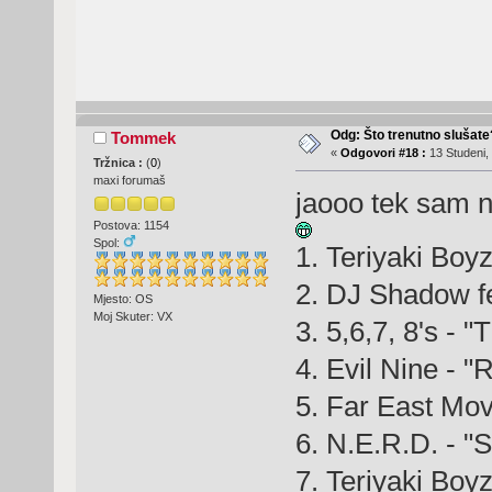
Odg: Što trenutno slušat
Tommek
«
Odgovori #18 :
13 Studeni,
Tržnica :
(
0
)
maxi forumaš
jaooo tek sam n
Postova: 1154
Spol:
1. Teriyaki Boyz
2. DJ Shadow fe
Mjesto: OS
Moj Skuter: VX
3. 5,6,7, 8's - 
4. Evil Nine - "
5. Far East Mo
6. N.E.R.D. - 
7. Teriyaki Boy