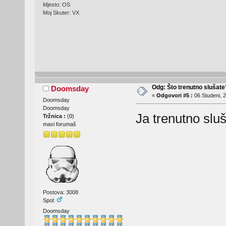
Mjesto: OS
Moj Skuter: VX
Odg: Što trenutno slušat
Doomsday
«
Odgovori #5 :
06 Studeni, 2
Doomsday
Doomsday
Ja trenutno slu
Tržnica :
(
0
)
maxi forumaš
Postova: 3008
Spol:
Doomsday