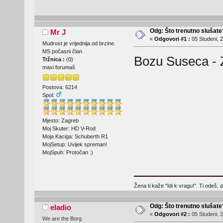
Odg: Što trenutno slušat
Mr J
«
Odgovori #1 :
05 Studeni, 2
Mudrost je vrijednija od brzine.
MS počasni član
Bozu Suseca - 
Tržnica :
(
0
)
maxi forumaš
Postova: 6214
Spol:
Mjesto: Zagreb
Moj Skuter: HD V-Rod
Moja Kaciga: Schuberth R1
MojSetup: Uvijek spreman!
MojSpuh: Protočan :)
Žena ti kaže "Idi k vragu!". Ti odeš, 
Odg: Što trenutno slušat
eladio
«
Odgovori #2 :
05 Studeni, 2
We are the Borg