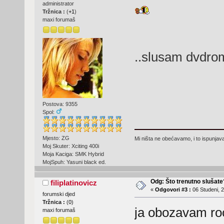
administrator
Tržnica :
(
+1
)
maxi forumaš
..slusam dvdro
Postova: 9355
Spol:
Mjesto: ZG
Mi ništa ne obećavamo, i to ispunjav
Moj Skuter: Xciting 400i
Moja Kaciga: SMK Hybrid
MojSpuh: Yasuni black ed.
Odg: Što trenutno slušat
filiplatinovicz
«
Odgovori #3 :
06 Studeni, 2
forumski djed
Tržnica :
(
0
)
ja obozavam rock
maxi forumaš