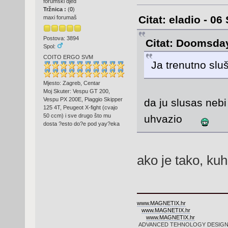
forumski djed
Tržnica :
(
0
)
Citat: eladio - 06
maxi forumaš
Postova: 3894
Citat: Doomsday
Spol:
COITO ERGO SVM
Ja trenutno sl
Mjesto: Zagreb, Centar
Moj Skuter: Vespu GT 200,
Vespu PX 200E, Piaggio Skipper
da ju slusas nebi
125 4T, Peugeot X-fight (cvajo
50 ccm) i sve drugo što mu
uhvazio
dosta ?esto do?e pod yay?eka
ako je tako, ku
www.MAGNETIX.hr
www.MAGNETIX.hr
www.MAGNETIX.hr
ADVANCED TEHNOLOGY DESIGN