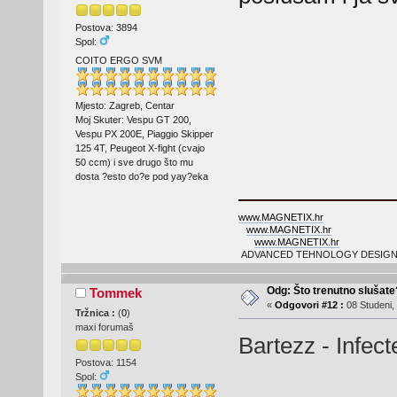
Postova: 3894
Spol:
COITO ERGO SVM
Mjesto: Zagreb, Centar
Moj Skuter: Vespu GT 200,
Vespu PX 200E, Piaggio Skipper
125 4T, Peugeot X-fight (cvajo
50 ccm) i sve drugo što mu
dosta ?esto do?e pod yay?eka
www.MAGNETIX.hr
www.MAGNETIX.hr
www.MAGNETIX.hr
ADVANCED TEHNOLOGY DESIGN
Odg: Što trenutno slušat
Tommek
«
Odgovori #12 :
08 Studeni,
Tržnica :
(
0
)
maxi forumaš
Bartezz - Infec
Postova: 1154
Spol: