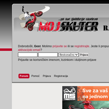
Dobrodošli,
Gost
. Molimo
prijavite se
ili se
registrirajte
. Jeste li propus
aktivacijski email
?
Prijavite se korisničkim imenom, lozinkom i duljinom prijave
Forum
Pomoć
Prijava
Registracija