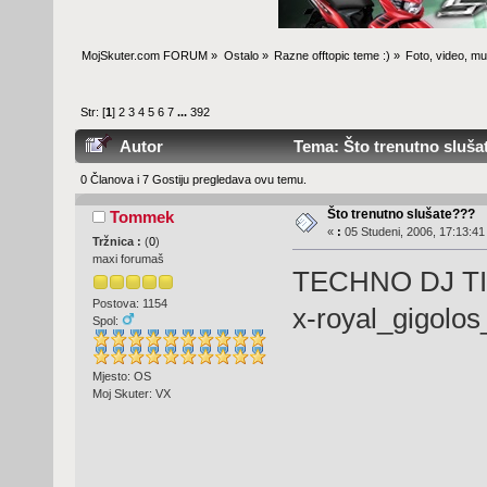
MojSkuter.com FORUM
»
Ostalo
»
Razne offtopic teme :)
»
Foto, video, mus
Str: [
1
]
2
3
4
5
6
7
...
392
Autor
Tema: Što trenutno sluša
0 Članova i 7 Gostiju pregledava ovu temu.
Što trenutno slušate???
Tommek
«
:
05 Studeni, 2006, 17:13:41
Tržnica :
(
0
)
maxi forumaš
TECHNO DJ TI
Postova: 1154
x-royal_gigolos
Spol:
Mjesto: OS
Moj Skuter: VX