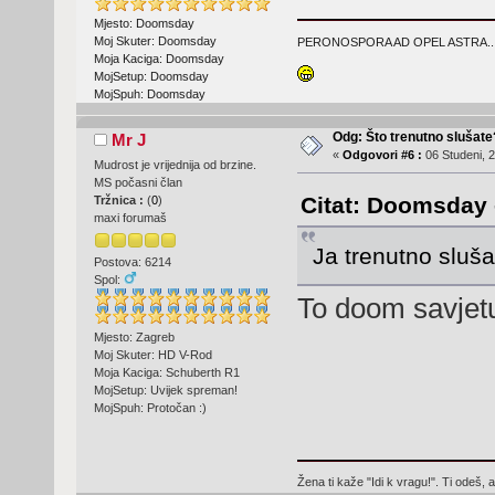
Mjesto: Doomsday
Moj Skuter: Doomsday
PERONOSPORA AD OPEL ASTRA..
Moja Kaciga: Doomsday
MojSetup: Doomsday
MojSpuh: Doomsday
Odg: Što trenutno slušat
Mr J
«
Odgovori #6 :
06 Studeni, 2
Mudrost je vrijednija od brzine.
MS počasni član
Citat: Doomsday -
Tržnica :
(
0
)
maxi forumaš
Ja trenutno sluš
Postova: 6214
Spol:
To doom savjetu
Mjesto: Zagreb
Moj Skuter: HD V-Rod
Moja Kaciga: Schuberth R1
MojSetup: Uvijek spreman!
MojSpuh: Protočan :)
Žena ti kaže "Idi k vragu!". Ti odeš, 