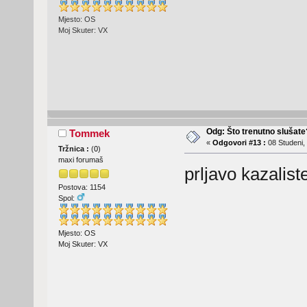
Mjesto: OS
Moj Skuter: VX
Odg: Što trenutno slušat
Tommek
«
Odgovori #13 :
08 Studeni,
Tržnica :
(
0
)
maxi forumaš
prljavo kazaliste
Postova: 1154
Spol:
Mjesto: OS
Moj Skuter: VX