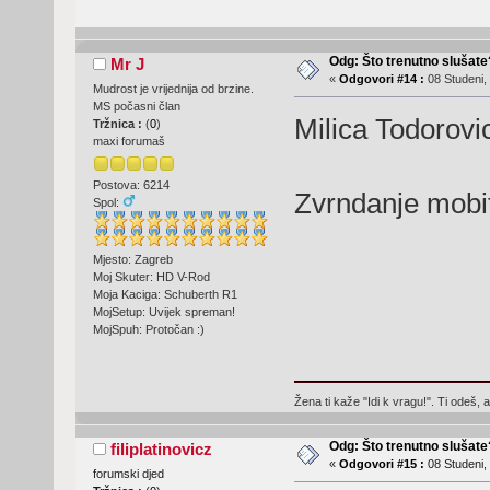
Odg: Što trenutno slušat
Mr J
«
Odgovori #14 :
08 Studeni,
Mudrost je vrijednija od brzine.
MS počasni član
Milica Todorov
Tržnica :
(
0
)
maxi forumaš
Postova: 6214
Zvrndanje mobite
Spol:
Mjesto: Zagreb
Moj Skuter: HD V-Rod
Moja Kaciga: Schuberth R1
MojSetup: Uvijek spreman!
MojSpuh: Protočan :)
Žena ti kaže "Idi k vragu!". Ti odeš, 
Odg: Što trenutno slušat
filiplatinovicz
«
Odgovori #15 :
08 Studeni,
forumski djed