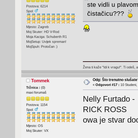
ste vidli u plavom
Postova: 6214
Spol:
čistačicu???
Mjesto: Zagreb
Moj Skuter: HD V-Rod
Moja Kaciga: Schuberth R1
MojSetup: Uvijek spreman!
MojSpuh: Protočan :)
Žena ti kaže "Idi k vragu!". Ti odeš, 
Odg: Što trenutno slušat
Tommek
«
Odgovori #17 :
10 Studeni,
Tržnica :
(
0
)
maxi forumaš
Nelly Furtado
Postova: 1154
RICK ROSS
Spol:
owa je stvar doo
Mjesto: OS
Moj Skuter: VX