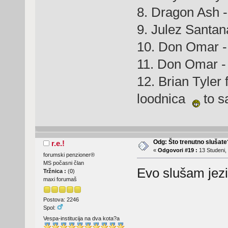
8. Dragon Ash 
9. Julez Santan
10. Don Omar -
11. Don Omar -
12. Brian Tyler
loodnica
to s
Odg: Što trenutno slušat
r.e.!
«
Odgovori #19 :
13 Studeni,
forumski penzioner®
MS počasni član
Evo slušam jez
Tržnica :
(
0
)
maxi forumaš
Postova: 2246
Spol:
Vespa-institucija na dva kota?a