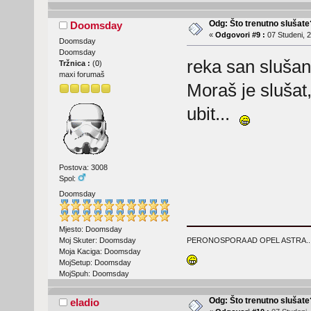
Odg: Što trenutno slušat
Doomsday
«
Odgovori #9 :
07 Studeni, 2
Doomsday
Doomsday
reka san sluša
Tržnica :
(
0
)
maxi forumaš
Moraš je slušat,
ubit...
Postova: 3008
Spol:
Doomsday
Mjesto: Doomsday
Moj Skuter: Doomsday
PERONOSPORA AD OPEL ASTRA..
Moja Kaciga: Doomsday
MojSetup: Doomsday
MojSpuh: Doomsday
Odg: Što trenutno slušat
eladio