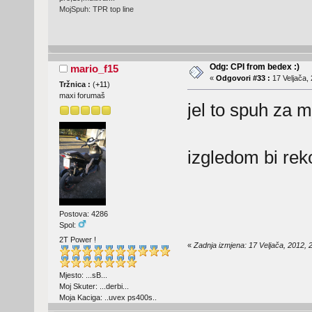
MojSpuh: TPR top line
Odg: CPI from bedex :)
mario_f15
«
Odgovori #33 :
17 Veljača, 
Tržnica :
(
+11
)
maxi forumaš
jel to spuh za mi
izgledom bi rek
Postova: 4286
Spol:
2T Power !
«
Zadnja izmjena: 17 Veljača, 2012, 
Mjesto: ...sB...
Moj Skuter: ...derbi...
Moja Kaciga: ..uvex ps400s..