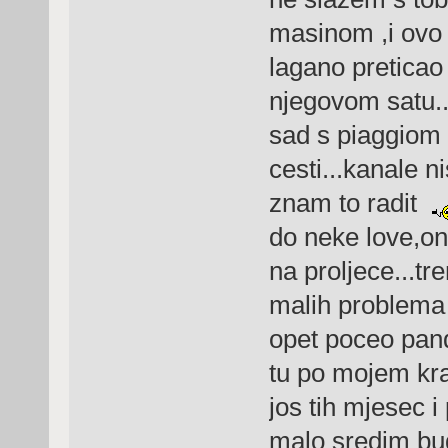
masinom ,i ovo 
lagano preticao 
njegovom satu...
sad s piaggiom
cesti...kanale n
znam to radit
do neke love,on
na proljece...tr
malih problema
opet poceo pand
tu po mojem kraj
jos tih mjesec i
malo sredim bu