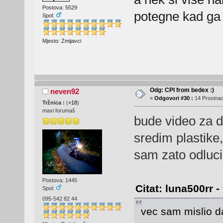
Postova: 5529
potegne kad ga 
Spol:
Mjesto: Zmijavci
Odg: CPI from bedex :)
neven92
«
Odgovori #30 :
14 Prosinac
Tržnica :
(
+18
)
maxi forumaš
bude video za 
sredim plastike
sam zato odlucio
Postova: 1445
Citat: luna500rr 
Spol:
095-542 82 44
vec sam mislio d