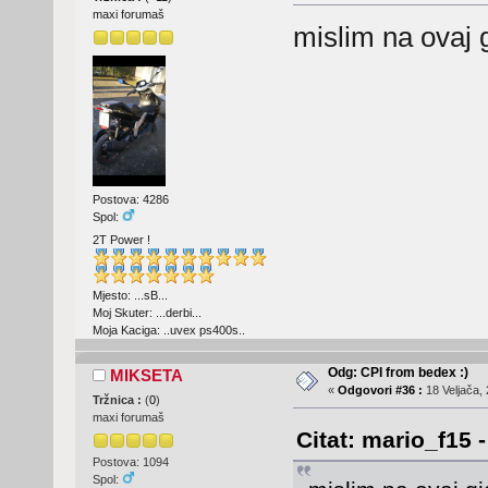
maxi forumaš
mislim na ovaj 
Postova: 4286
Spol:
2T Power !
Mjesto: ...sB...
Moj Skuter: ...derbi...
Moja Kaciga: ..uvex ps400s..
Odg: CPI from bedex :)
MIKSETA
«
Odgovori #36 :
18 Veljača, 
Tržnica :
(
0
)
maxi forumaš
Citat: mario_f15 
Postova: 1094
Spol: