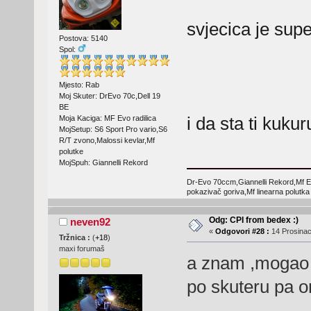
svjecica je supe
Postova: 5140
Spol:
Mjesto: Rab
Moj Skuter: DrEvo 70c,Dell 19
BE
i da sta ti kukur
Moja Kaciga: MF Evo radilica
MojSetup: S6 Sport Pro vario,S6
R/T zvono,Malossi kevlar,Mf
polutke
MojSpuh: Giannelli Rekord
Dr-Evo 70ccm,Giannelli Rekord,Mf E
pokazivač goriva,Mf linearna polutka
Odg: CPI from bedex :)
neven92
«
Odgovori #28 :
14 Prosinac
Tržnica :
(
+18
)
maxi forumaš
a znam ,mogao 
po skuteru pa o