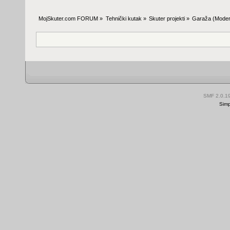
MojSkuter.com FORUM
»
Tehnički kutak
»
Skuter projekti
»
Garaža
(Moder
SMF 2.0.1
Simp