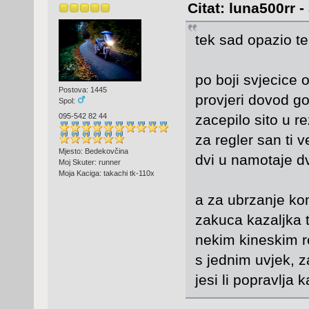
Citat: luna500rr 
tek sad opazio t
po boji svjecice 
Postova: 1445
provjeri dovod go
Spol:
095-542 82 44
zacepilo sito u re
za regler san ti 
Mjesto: Bedekovčina
dvi u namotaje dvi
Moj Skuter: runner
Moja Kaciga: takachi tk-110x
a za ubrzanje kom
zakuca kazaljka to
nekim kineskim 
s jednim uvjek, z
jesi li popravlja