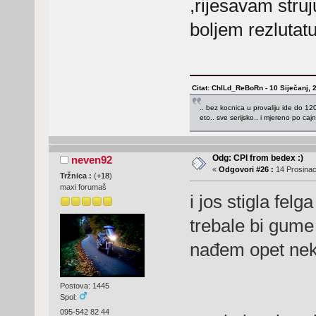
,rijesavam struj
boljem rezlutatu.
Citat: ChILd_ReBoRn - 10 Siječanj, 
.. bez kocnica u provaliju ide do 120.
eto.. sve serijsko.. i mjereno po caj
Odg: CPI from bedex :)
neven92
«
Odgovori #26 :
14 Prosinac
Tržnica :
(
+18
)
maxi forumaš
i jos stigla felg
trebale bi gume
nađem opet nek
Postova: 1445
Spol:
095-542 82 44