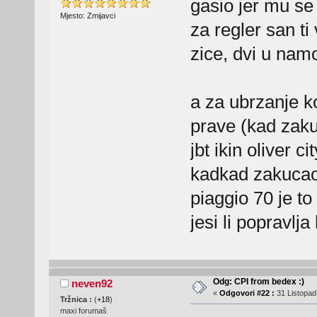
gasio jer mu se 
Mjesto: Zmijavci
za regler san ti
zice, dvi u namot
a za ubrzanje k
prave (kad zakuc
jbt ikin oliver 
kadkad zakucao 
piaggio 70 je to
jesi li popravlj
Odg: CPI from bedex :)
neven92
«
Odgovori #22 :
31 Listopad,
Tržnica :
(
+18
)
maxi forumaš