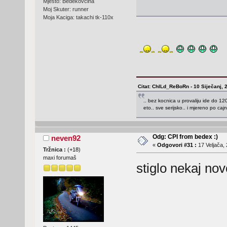
Mjesto: Bedekovčina
Moj Skuter: runner
Moja Kaciga: takachi tk-110x
Citat: ChILd_ReBoRn - 10 Siječanj, 
.. bez kocnica u provaliju ide do 120.
eto.. sve serijsko.. i mjereno po caj
Odg: CPI from bedex :)
neven92
«
Odgovori #31 :
17 Veljača, 
Tržnica :
(
+18
)
maxi forumaš
stiglo nekaj n