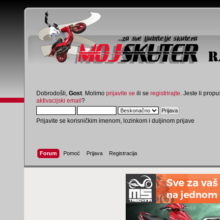
Dobrodošli,
Gost
. Molimo
prijavite se
ili se
registrirajte
. Jeste li propus
aktivacijski email
?
Prijavite se korisničkim imenom, lozinkom i duljinom prijave
Forum
Pomoć
Prijava
Registracija