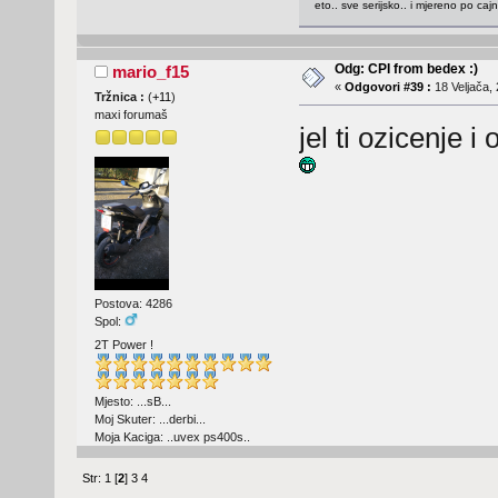
eto.. sve serijsko.. i mjereno po caj
Odg: CPI from bedex :)
mario_f15
«
Odgovori #39 :
18 Veljača, 
Tržnica :
(
+11
)
maxi forumaš
jel ti ozicenje 
Postova: 4286
Spol:
2T Power !
Mjesto: ...sB...
Moj Skuter: ...derbi...
Moja Kaciga: ..uvex ps400s..
Str:
1
[
2
]
3
4