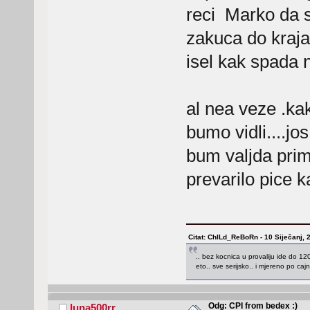
reci Marko da 
zakuca do kraja
isel kak spada 
al nea veze .kak
bumo vidli....j
bum valjda prim
prevarilo pice
Citat: ChILd_ReBoRn - 10 Siječanj, 
.. bez kocnica u provaliju ide do 120.
eto.. sve serijsko.. i mjereno po caj
Odg: CPI from bedex :)
luna500rr