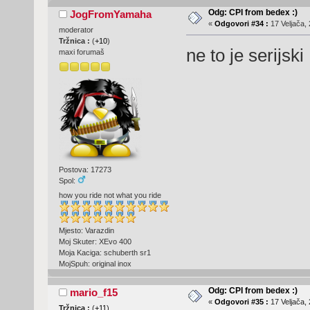
Odg: CPI from bedex :)
JogFromYamaha
«
Odgovori #34 :
17 Veljača, 
moderator
Tržnica :
(
+10
)
ne to je serijski
maxi forumaš
Postova: 17273
Spol:
how you ride not what you ride
Mjesto: Varazdin
Moj Skuter: XEvo 400
Moja Kaciga: schuberth sr1
MojSpuh: original inox
Odg: CPI from bedex :)
mario_f15
«
Odgovori #35 :
17 Veljača, 
Tržnica :
(
+11
)