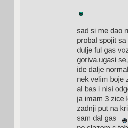
sad si me dao 
probal spojit s
dulje ful gas v
goriva,ugasi se,
ide dalje norm
nek velim boje 
al bas i nisi od
ja imam 3 zice k
zadnji put na kri
sam dal gas
ne slazem s t