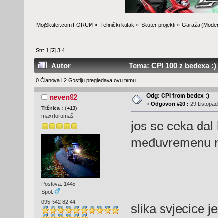
MojSkuter.com FORUM
»
Tehnički kutak
»
Skuter projekti
»
Garaža
(Moder
Str:
1
[
2
]
3
4
Autor
Tema: CPI 100 z bedexa :) 
0 Članova i 2 Gostiju pregledava ovu temu.
Odg: CPI from bedex :)
neven92
«
Odgovori #20 :
29 Listopad,
Tržnica :
(
+18
)
maxi forumaš
jos se ceka dal 
međuvremenu no
Postova: 1445
Spol:
095-542 82 44
slika svjecice 