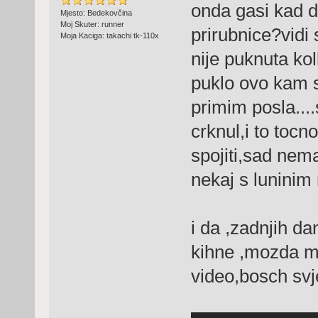
onda gasi kad d
Mjesto: Bedekovčina
Moj Skuter: runner
prirubnice?vidi 
Moja Kaciga: takachi tk-110x
nije puknuta ko
puklo ovo kam s
primim posla....
crknul,i to toc
spojiti,sad nem
nekaj s luninim 
i da ,zadnjih dan
kihne ,mozda mi
video,bosch sv