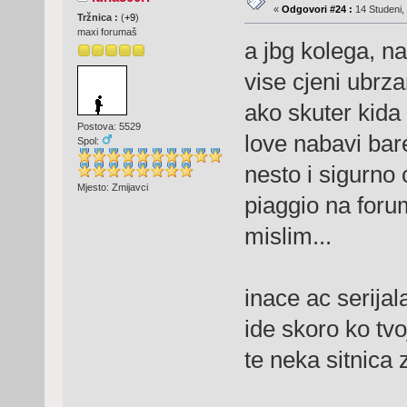
«
Odgovori #24 :
14 Studeni, 
Tržnica :
(
+9
)
maxi forumaš
a jbg kolega, n
vise cjeni ubrz
ako skuter kida 
Postova: 5529
love nabavi bar
Spol:
nesto i sigurno c
Mjesto: Zmijavci
piaggio na foru
mislim...
inace ac serijal
ide skoro ko tvo
te neka sitnica