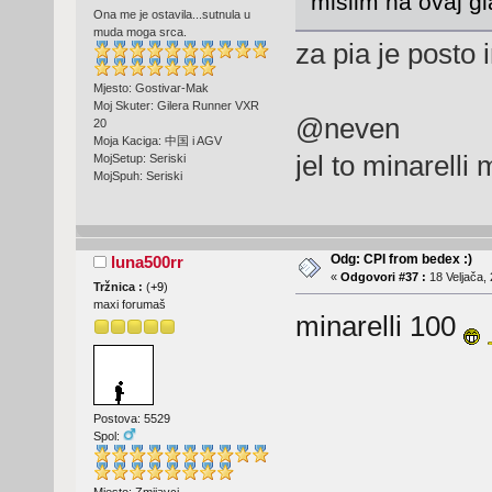
mislim na ovaj gi
Ona me je ostavila...sutnula u
muda moga srca.
za pia je posto
Mjesto: Gostivar-Mak
Moj Skuter: Gilera Runner VXR
@neven
20
Moja Kaciga: 中国 i AGV
jel to minarelli
MojSetup: Seriski
MojSpuh: Seriski
Odg: CPI from bedex :)
luna500rr
«
Odgovori #37 :
18 Veljača, 
Tržnica :
(
+9
)
maxi forumaš
minarelli 100
Postova: 5529
Spol: