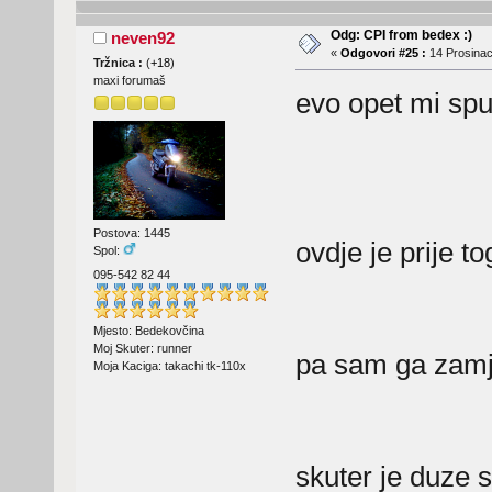
Odg: CPI from bedex :)
neven92
«
Odgovori #25 :
14 Prosinac
Tržnica :
(
+18
)
maxi forumaš
evo opet mi spu
Postova: 1445
ovdje je prije t
Spol:
095-542 82 44
Mjesto: Bedekovčina
Moj Skuter: runner
pa sam ga zamj
Moja Kaciga: takachi tk-110x
skuter je duze 