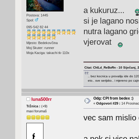
a kukuruz...
Postova: 1445
si je lagano nos
Spol:
095-542 82 44
nutra lagano gr
vjerovat
Mjesto: Bedekovčina
Moj Skuter: runner
Moja Kaciga: takachi tk-110x
Citat: ChILd_ReBoRn - 10 Siječanj, 
.. bez kocnica u provaliju ide do 120.
eto.. sve serijsko.. i mjereno po caj
Odg: CPI from bedex :)
luna500rr
«
Odgovori #29 :
14 Prosinac
Tržnica :
(
+9
)
maxi forumaš
vec sam mislio 
a nek si vise n