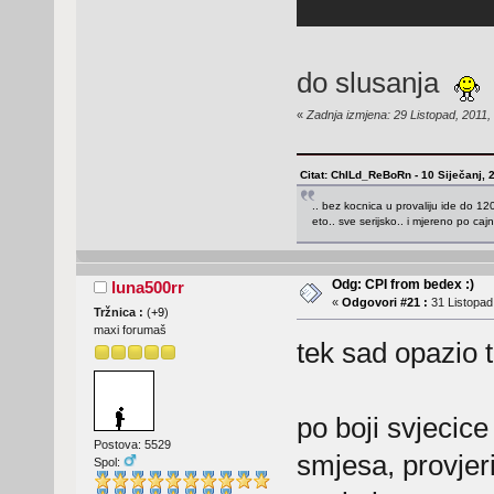
do slusanja
«
Zadnja izmjena: 29 Listopad, 2011
Citat: ChILd_ReBoRn - 10 Siječanj, 
.. bez kocnica u provaliju ide do 120.
eto.. sve serijsko.. i mjereno po caj
Odg: CPI from bedex :)
luna500rr
«
Odgovori #21 :
31 Listopad,
Tržnica :
(
+9
)
maxi forumaš
tek sad opazio 
po boji svjecice
Postova: 5529
smjesa, provjer
Spol: