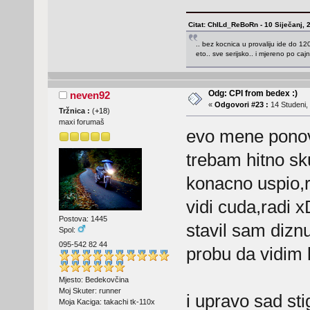
Citat: ChILd_ReBoRn - 10 Siječanj, 
.. bez kocnica u provaliju ide do 120.
eto.. sve serijsko.. i mjereno po caj
Odg: CPI from bedex :)
neven92
«
Odgovori #23 :
14 Studeni, 
Tržnica :
(
+18
)
maxi forumaš
evo mene ponov
trebam hitno sku
konacno uspio,r
vidi cuda,radi
Postova: 1445
stavil sam diznu
Spol:
095-542 82 44
probu da vidim k
Mjesto: Bedekovčina
Moj Skuter: runner
i upravo sad st
Moja Kaciga: takachi tk-110x