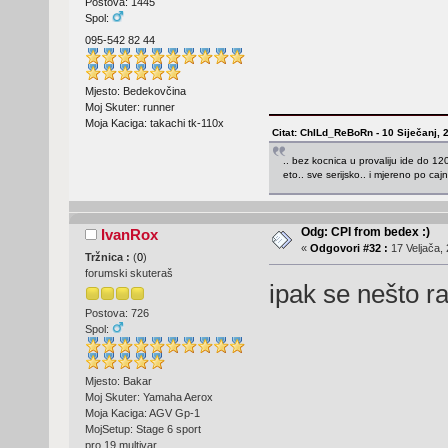
Postova: 1445
Spol:
095-542 82 44
Mjesto: Bedekovčina
Moj Skuter: runner
Moja Kaciga: takachi tk-110x
Citat: ChILd_ReBoRn - 10 Siječanj, 
.. bez kocnica u provaliju ide do 120.
eto.. sve serijsko.. i mjereno po caj
Odg: CPI from bedex :)
IvanRox
«
Odgovori #32 :
17 Veljača, 
Tržnica :
(
0
)
forumski skuteraš
ipak se nešto r
Postova: 726
Spol:
Mjesto: Bakar
Moj Skuter: Yamaha Aerox
Moja Kaciga: AGV Gp-1
MojSetup: Stage 6 sport
pro,19,multivar...