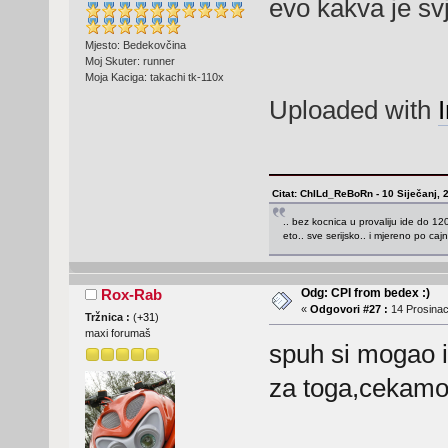
evo kakva je sv
Mjesto: Bedekovčina
Moj Skuter: runner
Moja Kaciga: takachi tk-110x
Uploaded with
Citat: ChILd_ReBoRn - 10 Siječanj, 
.. bez kocnica u provaliju ide do 120.
eto.. sve serijsko.. i mjereno po caj
Odg: CPI from bedex :)
Rox-Rab
«
Odgovori #27 :
14 Prosinac
Tržnica :
(
+31
)
maxi forumaš
spuh si mogao i 
za toga,cekamo