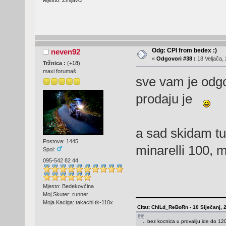
Mjesto: Zmijavci
Odg: CPI from bedex :)
neven92
«
Odgovori #38 :
18 Veljača, 
Tržnica :
(
+18
)
maxi forumaš
sve vam je od
prodaju je
a sad skidam tu
Postova: 1445
minarelli 100, 
Spol:
095-542 82 44
Mjesto: Bedekovčina
Moj Skuter: runner
Moja Kaciga: takachi tk-110x
Citat: ChILd_ReBoRn - 10 Siječanj, 
.. bez kocnica u provaliju ide do 120.