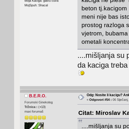
Moja Kaciga: glavu čuva
MojSpuh: Shacal
beton tj.kacigom i
meni nije bas ist
prostog razloga 
vjetrom, bubama i
ometali koncentra
....mišljanja su 
da kaciga treba b
Odg: Nosite li kacigu? An
B.E.R.O.
«
Odgovori #54 :
06 Siječanj,
Forumski Ginekolog
Tržnica :
(
+13
)
Citat: Miroslav K
maxi forumaš
....mišljanja su p