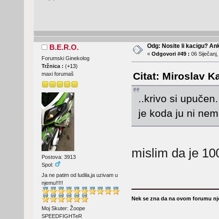
Odg: Nosite li kacigu? An
B.E.R.O.
«
Odgovori #49 :
06 Siječanj,
Forumski Ginekolog
Tržnica :
(
+13
)
Citat: Miroslav K
maxi forumaš
..krivo si upučen.
je koda ju ni nem
mislim da je 100
Postova: 3913
Spol:
Ja ne patim od ludila,ja uzivam u
njemu!!!!!
Nek se zna da na ovom forumu nje
Moj Skuter: Žoope
SPEEDFIGHTeR