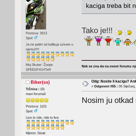
kaciga treba bit n
Tako je!!!
Postova: 3913
Spol:
Ja ne patim od ludila,ja uzivam u
njemu!!!!!
Moj Skuter: Žoope
Nek se zna da na ovom forumu nje
SPEEDFIGHTeR
Odg: Nosite li kacigu? An
Biker(ss)
«
Odgovori #55 :
06 Siječanj,
Tržnica :
(
0
)
maxi forumaš
Nosim ju otka
Postova: 1101
Spol:
Live to ride, ride to live.
Mjesto: Sisak