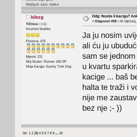
MojSpuh: tutuz replica
Odg: Nosite li kacigu? An
kilezg
«
Odgovori #59 :
06 Siječanj,
Tržnica :
(
+1
)
forumski biciklist
Ja ju nosim uvi
Postova: 476
ali ću ju ubuduć
sam se jednom 
Mjesto: ZG
Moj Skuter: Runner 180 SP
u kvartu sparki
Moja Kaciga: Suomy Trek Dog
kacige ... baš 
halta te traži i
nije me zausta
bez nje ;- ))
Str:
1
2
[
3
]
4
5
6
7
8
9
...
18