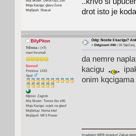
..krivo si upučen
Moj Skuter: Derbi Gp1 250
Moja Kaciga: glavu čuva
drot isto je kod
MojSpuh: Shacal
Odg: Nosite li kacigu? An
BilyPiton
«
Odgovori #44 :
06 Siječanj,
Tržnica :
(
+7
)
maxi forumaš
da nemre naplat
Banned!
kacigu
ipak
Postova: 1433
Spol:
onim kqcigama 
Mjesto: Zagreb
Moj Skuter: Tomos Atx e90
Moja Kaciga: uvjek na glavi!
MojSetup: Nema kite!
MojSpuh: MF3 Power
Izrađujem WEB stranice! Zakup domen