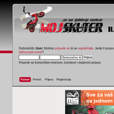
Dobrodošli,
Gost
. Molimo
prijavite se
ili se
registrirajte
. Jeste li propus
aktivacijski email
?
Prijavite se korisničkim imenom, lozinkom i duljinom prijave
Forum
Pomoć
Prijava
Registracija