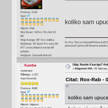
Postova: 5140
Spol:
koliko sam upuc
Mjesto: Rab
Moj Skuter: DrEvo 70c,Dell 19
BE
Moja Kaciga: MF Evo radilica
Dr-Evo 70ccm,Giannelli Rekord,Mf E
MojSetup: S6 Sport Pro vario,S6
pokazivač goriva,Mf linearna polutka
R/T zvono,Malossi kevlar,Mf
polutke
MojSpuh: Giannelli Rekord
Odg: Nosite li kacigu? An
Kamba
«
Odgovori #43 :
06 Siječanj,
moderator
Tržnica :
(
+27
)
Citat: Rox-Rab - 
maxi forumaš
Postova: 4588
Spol:
koliko sam upuce
Mjesto: Valpovo