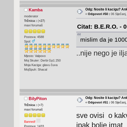
Odg: Nosite li kacigu? An
Kamba
«
Odgovori #50 :
06 Siječanj,
moderator
Tržnica :
(
+27
)
Citat: B.E.R.O. - 
maxi forumaš
Postova: 4588
mislim da je 1000
Spol:
..nije nego je ilj
Mjesto: Valpovo
Moj Skuter: Derbi Gp1 250
Moja Kaciga: glavu čuva
MojSpuh: Shacal
Odg: Nosite li kacigu? An
BilyPiton
«
Odgovori #51 :
06 Siječanj,
Tržnica :
(
+7
)
maxi forumaš
sve ovisi o kakv
Banned!
ipak bolje imat
Postova: 1433