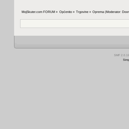
MojSkuter.com FORUM
»
Općenito
»
Trgovine
»
Oprema
(Moderator:
Doo
SMF 2.0.1
Simp