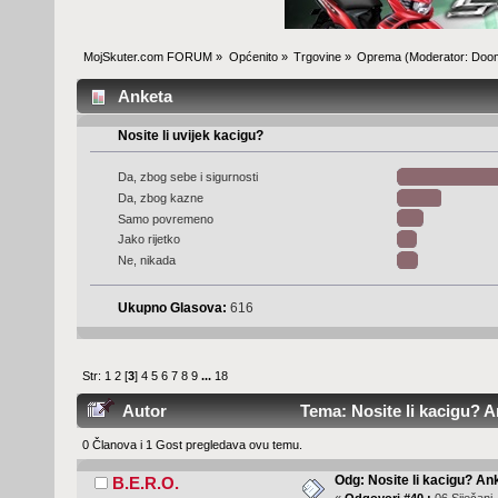
MojSkuter.com FORUM
»
Općenito
»
Trgovine
»
Oprema
(Moderator:
Doo
Anketa
Nosite li uvijek kacigu?
Da, zbog sebe i sigurnosti
Da, zbog kazne
Samo povremeno
Jako rijetko
Ne, nikada
Ukupno Glasova:
616
Str:
1
2
[
3
]
4
5
6
7
8
9
...
18
Autor
Tema: Nosite li kacigu? A
0 Članova i 1 Gost pregledava ovu temu.
Odg: Nosite li kacigu? An
B.E.R.O.