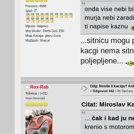
Postova: 4588
onda vise nebi bil
Spol:
murja nebi zaradi
ti napise kaznu
Mjesto: Valpovo
Moj Skuter: Derbi Gp1 250
Moja Kaciga: glavu čuva
...sitnicu mogu
MojSpuh: Shacal
kacgi nema sitn
poljepljene...
Odg: Nosite li kacigu? An
Rox-Rab
«
Odgovori #42 :
06 Siječanj,
Tržnica :
(
+31
)
maxi forumaš
Citat: Miroslav K
....
čak i kad ju 
krenio s motorom 