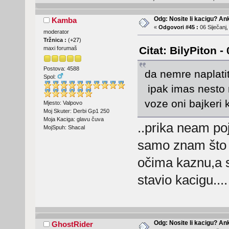
Odg: Nosite li kacigu? An
Kamba
«
Odgovori #45 :
06 Siječanj,
moderator
Tržnica :
(
+27
)
Citat: BilyPiton -
maxi forumaš
Postova: 4588
da nemre naplati
Spol:
ipak imas nesto 
voze oni bajkeri
Mjesto: Valpovo
Moj Skuter: Derbi Gp1 250
Moja Kaciga: glavu čuva
..prika neam p
MojSpuh: Shacal
samo znam što j
očima kaznu,a 
stavio kacigu...
Odg: Nosite li kacigu? An
GhostRider