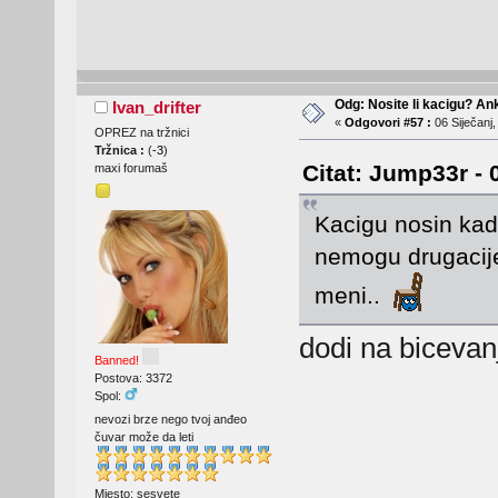
Odg: Nosite li kacigu? An
Ivan_drifter
«
Odgovori #57 :
06 Siječanj,
OPREZ na tržnici
Tržnica :
(
-3
)
Citat: Jump33r - 
maxi forumaš
Kacigu nosin kad 
nemogu drugacije
meni..
dodi na bicevan
Banned!
Postova: 3372
Spol:
nevozi brze nego tvoj anđeo
čuvar može da leti
Mjesto: sesvete