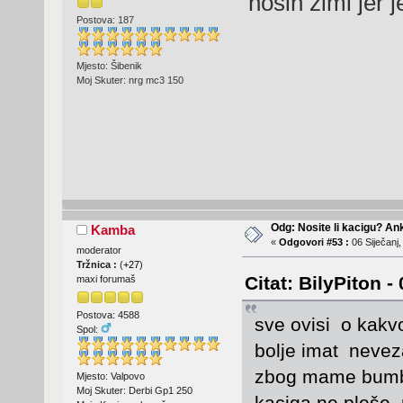
nosin zimi jer 
Postova: 187
Mjesto: Šibenik
Moj Skuter: nrg mc3 150
Odg: Nosite li kacigu? An
Kamba
«
Odgovori #53 :
06 Siječanj,
moderator
Tržnica :
(
+27
)
Citat: BilyPiton -
maxi forumaš
Postova: 4588
sve ovisi o kakvo
Spol:
bolje imat nevez
zbog mame bum
Mjesto: Valpovo
Moj Skuter: Derbi Gp1 250
kaciga ne pleše 