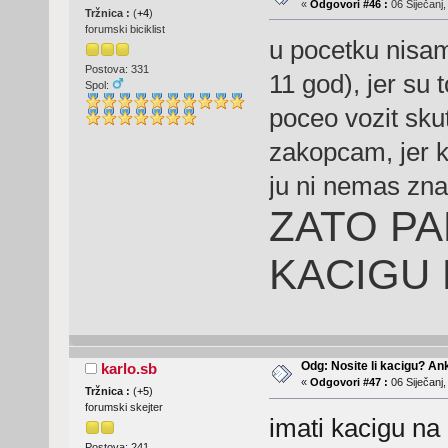
«
Odgovori #46 :
06 Siječanj,
Tržnica :
(
+4
)
forumski biciklist
u pocetku nisam
Postova: 331
11 god), jer su 
Spol:
poceo vozit skute
zakopcam, jer k
ju ni nemas zna
ZATO PA
KACIGU 
Odg: Nosite li kacigu? An
karlo.sb
«
Odgovori #47 :
06 Siječanj,
Tržnica :
(
+5
)
forumski skejter
imati kacigu na 
Postova: 241