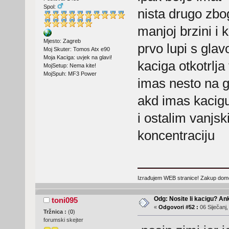
Spol:
nista drugo z
manjoj brzini i
Mjesto: Zagreb
prvo lupi s gla
Moj Skuter: Tomos Atx e90
Moja Kaciga: uvjek na glavi!
kaciga otkotrlja
MojSetup: Nema kite!
MojSpuh: MF3 Power
imas nesto na g
akd imas kacig
i ostalim vanjsk
koncentraciju
Izrađujem WEB stranice! Zakup domen
Odg: Nosite li kacigu? An
toni095
«
Odgovori #52 :
06 Siječanj,
Tržnica :
(
0
)
forumski skejter