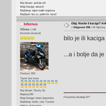
Moj Skuter: pežola sf2
Moja Kaciga: takachi
MojSetup: tajne malih majstora
MojSpuh: leo zx, polini for race2
Odg: Nosite li kacigu? An
Infernus
«
Odgovori #58 :
06 Siječanj,
Tržnica :
(
+4
)
forumski skuteraš
bilo je ili kacig
...a i bolje da j
Postova: 950
Tjuner bez kune
Moj Skuter: Rocky 50,
Majesty180
Forumska Sirotinja R/T
Moja Kaciga: imam dopunsko
MojSetup: Kofer, vizir, Tucano
dekica, duge gaće