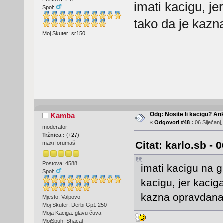
imati kacigu, je
Spol:
tako da je kaz
Moj Skuter: sr150
Odg: Nosite li kacigu? An
Kamba
«
Odgovori #48 :
06 Siječanj,
moderator
Tržnica :
(
+27
)
Citat: karlo.sb - 
maxi forumaš
Postova: 4588
imati kacigu na gl
Spol:
kacigu, jer kaciga
kazna opravda
Mjesto: Valpovo
Moj Skuter: Derbi Gp1 250
Moja Kaciga: glavu čuva
MojSpuh: Shacal