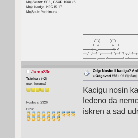
Moj Skuter: SF2 , GSXR 1000 k5
Moja Kaciga: HJC IS-17
MojSpuh: Yoshimura
———-/´¯/)——--(\¯`\
———/—//———--\\ —\
——--/—//————-\\- -\
—-/´¯/—/´¯\———/¯`\—\¯`\ -/-/--/—
———— /—— -\-————/ —\-———
Odg: Nosite li kacigu? An
Jump33r
«
Odgovori #56 :
06 Siječanj,
Tržnica :
(
+2
)
maxi forumaš
Kacigu nosin kad
ledeno da nemog
Postova: 2326
iskren a sad ud
Brale