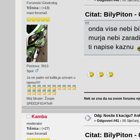
«
Odgovori #40 :
06 Siječanj,
Forumski Ginekolog
Tržnica :
(
+13
)
Citat: BilyPiton -
maxi forumaš
onda vise nebi bil
murja nebi zaradi
ti napise kaznu
Postova: 3913
Spol:
Ja ne patim od ludila,ja uzivam u
njemu!!!!!
Nek se zna da na ovom forumu nje
Moj Skuter: Žoope
SPEEDFIGHTeR
Odg: Nosite li kacigu? An
Kamba
«
Odgovori #41 :
06 Siječanj,
moderator
Tržnica :
(
+27
)
Citat: BilyPiton -
maxi forumaš