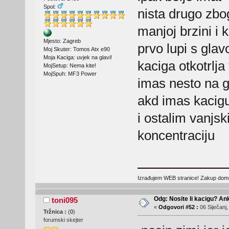
Spol:
nista drugo z
manjoj brzini i
Mjesto: Zagreb
prvo lupi s gla
Moj Skuter: Tomos Atx e90
Moja Kaciga: uvjek na glavi!
kaciga otkotrlja
MojSetup: Nema kite!
MojSpuh: MF3 Power
imas nesto na g
akd imas kacig
i ostalim vanjsk
koncentraciju
Izrađujem WEB stranice! Zakup domen
Odg: Nosite li kacigu? An
toni095
«
Odgovori #52 :
06 Siječanj,
Tržnica :
(
0
)
forumski skejter