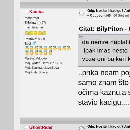
Odg: Nosite li kacigu? An
Kamba
«
Odgovori #45 :
06 Siječanj,
moderator
Tržnica :
(
+27
)
Citat: BilyPiton -
maxi forumaš
Postova: 4588
da nemre naplati
Spol:
ipak imas nesto 
voze oni bajkeri
Mjesto: Valpovo
Moj Skuter: Derbi Gp1 250
Moja Kaciga: glavu čuva
..prika neam p
MojSpuh: Shacal
samo znam što j
očima kaznu,a 
stavio kacigu...
Odg: Nosite li kacigu? An
GhostRider