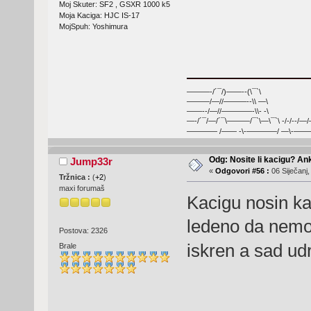
Moj Skuter: SF2 , GSXR 1000 k5
Moja Kaciga: HJC IS-17
MojSpuh: Yoshimura
———-/´¯/)——--(\¯`\
———/—//———--\\ —\
——--/—//————-\\- -\
—-/´¯/—/´¯\———/¯`\—\¯`\ -/-/--/—
———— /—— -\-————/ —\-———
Odg: Nosite li kacigu? An
Jump33r
«
Odgovori #56 :
06 Siječanj,
Tržnica :
(
+2
)
maxi forumaš
Kacigu nosin kad
ledeno da nemog
Postova: 2326
iskren a sad ud
Brale