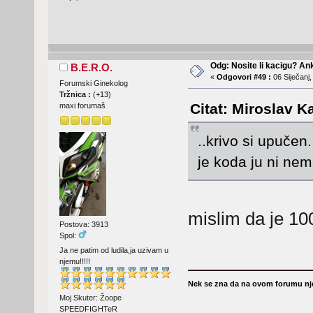
Odg: Nosite li kacigu? An
B.E.R.O.
«
Odgovori #49 :
06 Siječanj,
Forumski Ginekolog
Tržnica :
(
+13
)
Citat: Miroslav K
maxi forumaš
..krivo si upučen.
je koda ju ni nem
mislim da je 100
Postova: 3913
Spol:
Ja ne patim od ludila,ja uzivam u
njemu!!!!!
Nek se zna da na ovom forumu nje
Moj Skuter: Žoope
SPEEDFIGHTeR