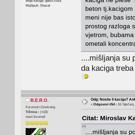
Moja Kaciga: glavu čuva
MojSpuh: Shacal
beton tj.kacigom i
meni nije bas ist
prostog razloga 
vjetrom, bubama i
ometali koncentra
....mišljanja su 
da kaciga treba b
Odg: Nosite li kacigu? An
B.E.R.O.
«
Odgovori #54 :
06 Siječanj,
Forumski Ginekolog
Tržnica :
(
+13
)
Citat: Miroslav K
maxi forumaš
....mišljanja su p