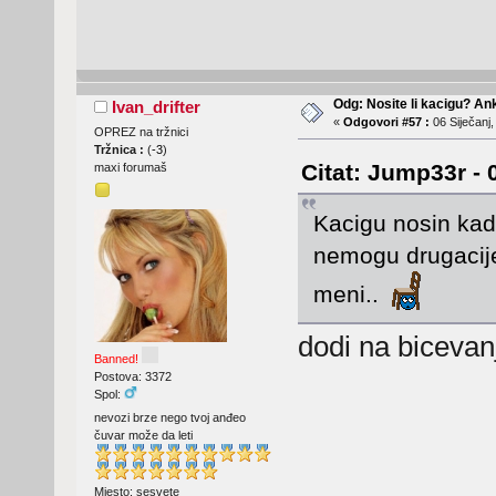
Odg: Nosite li kacigu? An
Ivan_drifter
«
Odgovori #57 :
06 Siječanj,
OPREZ na tržnici
Tržnica :
(
-3
)
Citat: Jump33r - 
maxi forumaš
Kacigu nosin kad 
nemogu drugacije
meni..
dodi na bicevan
Banned!
Postova: 3372
Spol:
nevozi brze nego tvoj anđeo
čuvar može da leti
Mjesto: sesvete