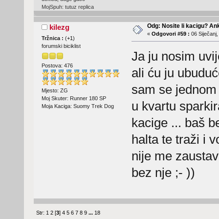
MojSpuh: tutuz replica
Odg: Nosite li kacigu? An
kilezg
«
Odgovori #59 :
06 Siječanj,
Tržnica :
(
+1
)
forumski biciklist
Ja ju nosim uvi
Postova: 476
ali ću ju ubuduć
sam se jednom 
Mjesto: ZG
Moj Skuter: Runner 180 SP
u kvartu sparki
Moja Kaciga: Suomy Trek Dog
kacige ... baš 
halta te traži i
nije me zausta
bez nje ;- ))
Str:
1
2
[
3
]
4
5
6
7
8
9
...
18