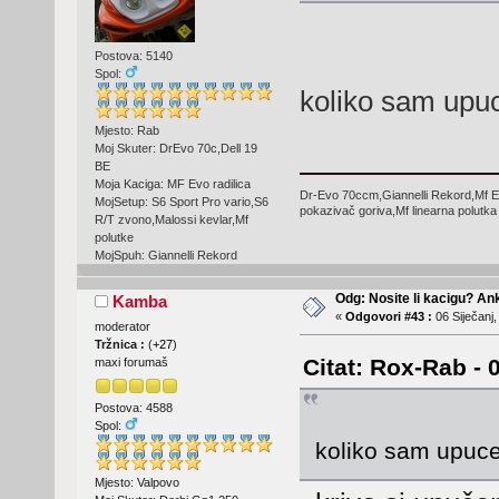
Postova: 5140
Spol:
koliko sam upuc
Mjesto: Rab
Moj Skuter: DrEvo 70c,Dell 19
BE
Moja Kaciga: MF Evo radilica
Dr-Evo 70ccm,Giannelli Rekord,Mf E
MojSetup: S6 Sport Pro vario,S6
pokazivač goriva,Mf linearna polutka
R/T zvono,Malossi kevlar,Mf
polutke
MojSpuh: Giannelli Rekord
Odg: Nosite li kacigu? An
Kamba
«
Odgovori #43 :
06 Siječanj,
moderator
Tržnica :
(
+27
)
Citat: Rox-Rab - 
maxi forumaš
Postova: 4588
Spol:
koliko sam upuce
Mjesto: Valpovo