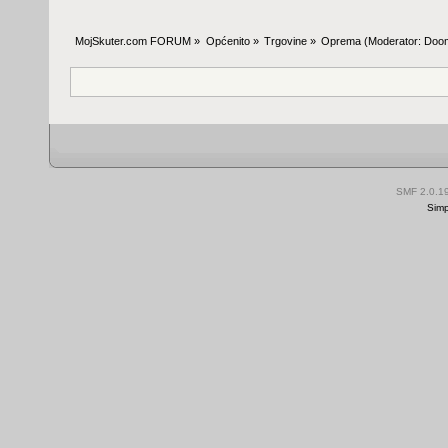
MojSkuter.com FORUM
»
Općenito
»
Trgovine
»
Oprema
(Moderator:
Doo
SMF 2.0.1
Simp