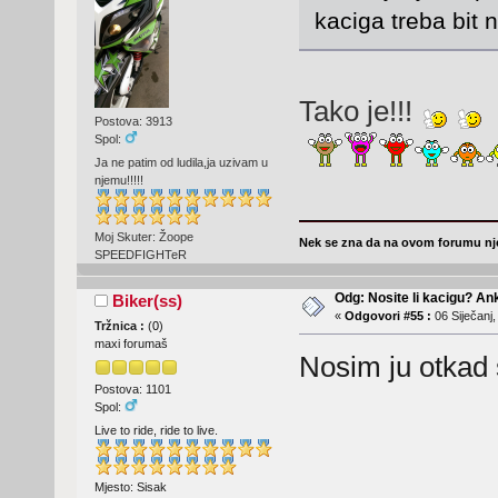
kaciga treba bit n
Tako je!!!
Postova: 3913
Spol:
Ja ne patim od ludila,ja uzivam u
njemu!!!!!
Moj Skuter: Žoope
Nek se zna da na ovom forumu nje
SPEEDFIGHTeR
Odg: Nosite li kacigu? An
Biker(ss)
«
Odgovori #55 :
06 Siječanj,
Tržnica :
(
0
)
maxi forumaš
Nosim ju otka
Postova: 1101
Spol:
Live to ride, ride to live.
Mjesto: Sisak