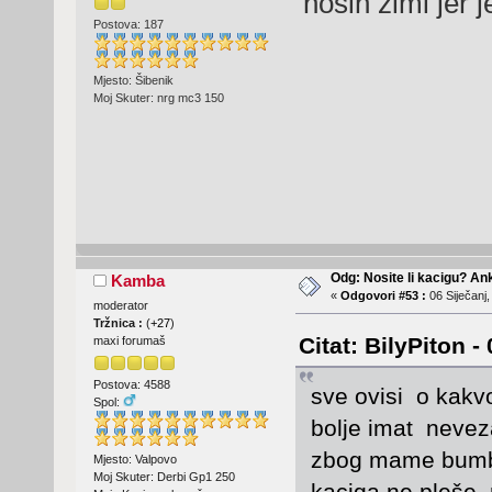
nosin zimi jer 
Postova: 187
Mjesto: Šibenik
Moj Skuter: nrg mc3 150
Odg: Nosite li kacigu? An
Kamba
«
Odgovori #53 :
06 Siječanj,
moderator
Tržnica :
(
+27
)
Citat: BilyPiton -
maxi forumaš
Postova: 4588
sve ovisi o kakvo
Spol:
bolje imat nevez
zbog mame bum
Mjesto: Valpovo
Moj Skuter: Derbi Gp1 250
kaciga ne pleše 