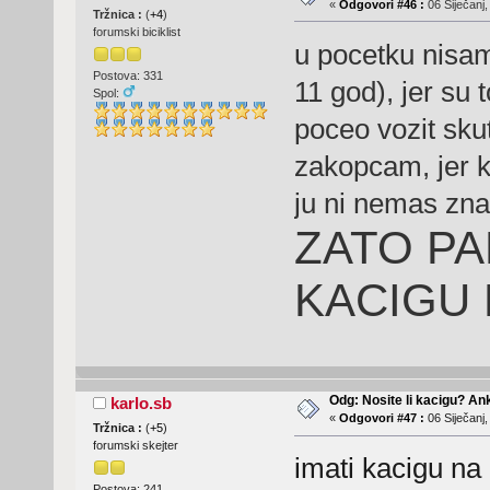
«
Odgovori #46 :
06 Siječanj,
Tržnica :
(
+4
)
forumski biciklist
u pocetku nisam
Postova: 331
11 god), jer su 
Spol:
poceo vozit skute
zakopcam, jer k
ju ni nemas zna
ZATO PA
KACIGU 
Odg: Nosite li kacigu? An
karlo.sb
«
Odgovori #47 :
06 Siječanj,
Tržnica :
(
+5
)
forumski skejter
imati kacigu na 
Postova: 241