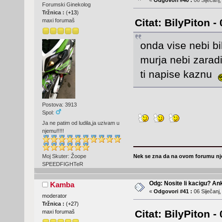
«
Odgovori #40 :
06 Siječanj,
Forumski Ginekolog
Tržnica :
(
+13
)
Citat: BilyPiton -
maxi forumaš
onda vise nebi bil
murja nebi zaradi
ti napise kaznu
Postova: 3913
Spol:
Ja ne patim od ludila,ja uzivam u
njemu!!!!!
Nek se zna da na ovom forumu nje
Moj Skuter: Žoope
SPEEDFIGHTeR
Odg: Nosite li kacigu? An
Kamba
«
Odgovori #41 :
06 Siječanj,
moderator
Tržnica :
(
+27
)
Citat: BilyPiton -
maxi forumaš