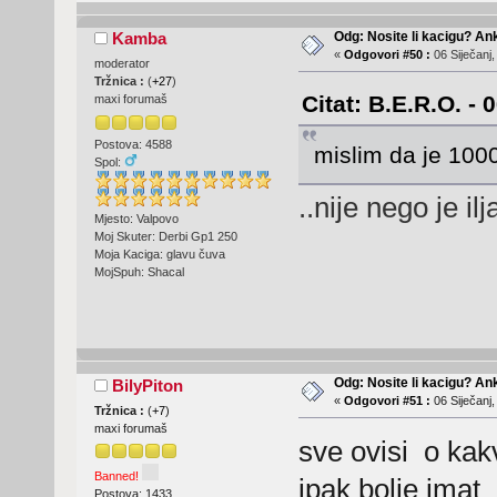
Odg: Nosite li kacigu? An
Kamba
«
Odgovori #50 :
06 Siječanj,
moderator
Tržnica :
(
+27
)
Citat: B.E.R.O. - 
maxi forumaš
Postova: 4588
mislim da je 1000
Spol:
..nije nego je ilj
Mjesto: Valpovo
Moj Skuter: Derbi Gp1 250
Moja Kaciga: glavu čuva
MojSpuh: Shacal
Odg: Nosite li kacigu? An
BilyPiton
«
Odgovori #51 :
06 Siječanj,
Tržnica :
(
+7
)
maxi forumaš
sve ovisi o kakv
Banned!
ipak bolje imat
Postova: 1433