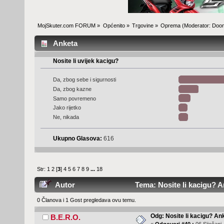
MojSkuter.com FORUM
»
Općenito
»
Trgovine
»
Oprema
(Moderator:
Doo
Anketa
Nosite li uvijek kacigu?
Da, zbog sebe i sigurnosti
Da, zbog kazne
Samo povremeno
Jako rijetko
Ne, nikada
Ukupno Glasova:
616
Str:
1
2
[
3
]
4
5
6
7
8
9
...
18
Autor
Tema: Nosite li kacigu? A
0 Članova i 1 Gost pregledava ovu temu.
Odg: Nosite li kacigu? An
B.E.R.O.