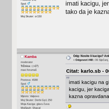
imati kacigu, je
Spol:
tako da je kaz
Moj Skuter: sr150
Odg: Nosite li kacigu? An
Kamba
«
Odgovori #48 :
06 Siječanj,
moderator
Tržnica :
(
+27
)
Citat: karlo.sb - 
maxi forumaš
Postova: 4588
imati kacigu na gl
Spol:
kacigu, jer kaciga
kazna opravda
Mjesto: Valpovo
Moj Skuter: Derbi Gp1 250
Moja Kaciga: glavu čuva
MojSpuh: Shacal