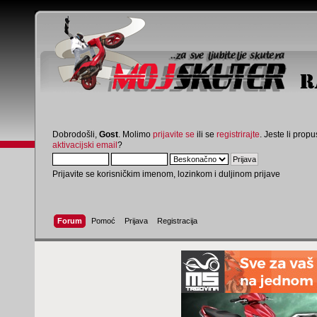
Dobrodošli,
Gost
. Molimo
prijavite se
ili se
registrirajte
. Jeste li propus
aktivacijski email
?
Prijavite se korisničkim imenom, lozinkom i duljinom prijave
Forum
Pomoć
Prijava
Registracija