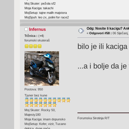
Moj Skuter: pežola sf2
Moja Kaciga: takachi
MojSetup: tajne malih majstora
MojSpuh: leo zx, polini for race2
Odg: Nosite li kacigu? An
Infernus
«
Odgovori #58 :
06 Siječanj,
Tržnica :
(
+4
)
forumski skuteraš
bilo je ili kacig
...a i bolje da j
Postova: 950
Tjuner bez kune
Moj Skuter: Rocky 50,
Majesty180
Forumska Sirotinja R/T
Moja Kaciga: imam dopunsko
MojSetup: Kofer, vizir, Tucano
dekica, duge gaće