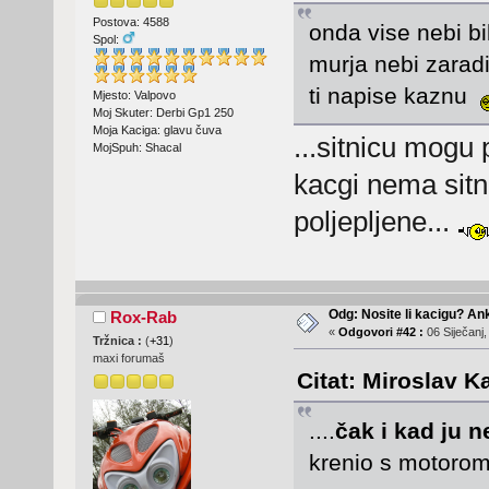
Postova: 4588
onda vise nebi bil
Spol:
murja nebi zaradi
ti napise kaznu
Mjesto: Valpovo
Moj Skuter: Derbi Gp1 250
Moja Kaciga: glavu čuva
...sitnicu mogu
MojSpuh: Shacal
kacgi nema sitn
poljepljene...
Odg: Nosite li kacigu? An
Rox-Rab
«
Odgovori #42 :
06 Siječanj,
Tržnica :
(
+31
)
maxi forumaš
Citat: Miroslav K
....
čak i kad ju 
krenio s motorom 