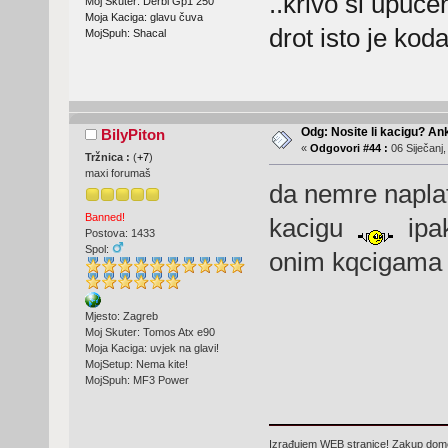
..krivo si upučen
Moj Skuter: Derbi Gp1 250
Moja Kaciga: glavu čuva
drot isto je kod
MojSpuh: Shacal
Odg: Nosite li kacigu? An
BilyPiton
«
Odgovori #44 :
06 Siječanj,
Tržnica :
(
+7
)
maxi forumaš
da nemre naplat
Banned!
kacigu
ipak
Postova: 1433
Spol:
onim kqcigama 
Mjesto: Zagreb
Moj Skuter: Tomos Atx e90
Moja Kaciga: uvjek na glavi!
MojSetup: Nema kite!
MojSpuh: MF3 Power
Izrađujem WEB stranice! Zakup domen