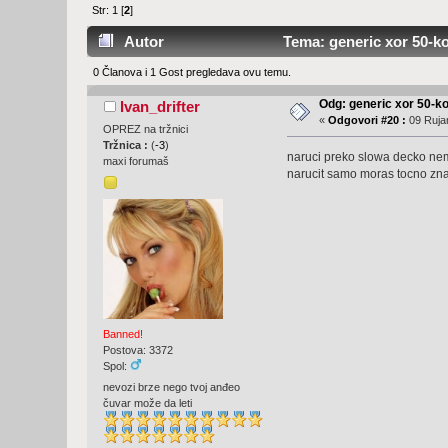
Str:
1
[
2
]
Autor
Tema: generic xor 50-koj
0 Članova i 1 Gost pregledava ovu temu.
Odg: generic xor 50-ko
Ivan_drifter
«
Odgovori #20 :
09 Rujan
OPREZ na tržnici
Tržnica :
(
-3
)
naruci preko slowa decko nem
maxi forumaš
narucit samo moras tocno znat 
Banned!
Postova: 3372
Spol:
nevozi brze nego tvoj anđeo
čuvar može da leti