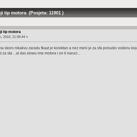
i tip motora (Posjeta: 11901 )
ji tip motora
, 2010, 21:09:44 »
a skoro nikakvu zaradu fkaat je korektan a nez meni je za sfa ponudio vodenu ko
za sta ...al das slowu ime motora i on ti naruci...