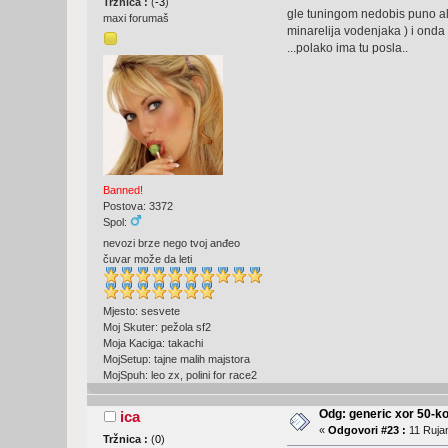
Tržnica :
(
-3
)
gle tuningom nedobis puno al d
maxi forumaš
minarelija vodenjaka ) i onda
...polako ima tu posla..
Banned!
Postova: 3372
Spol:
nevozi brze nego tvoj anđeo
čuvar može da leti
Mjesto: sesvete
Moj Skuter: pežola sf2
Moja Kaciga: takachi
MojSetup: tajne malih majstora
MojSpuh: leo zx, polini for race2
Odg: generic xor 50-ko
ica
«
Odgovori #23 :
11 Rujan
Tržnica :
(
0
)