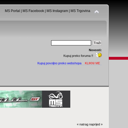
MS Portal
|
MS Facebook
|
MS Instagram
|
MS Trgovina
Novosti:
Kupuj preko foruma !!
Kupuj povoljno preko webshopa
KLIKNI ME
« natrag
naprijed »