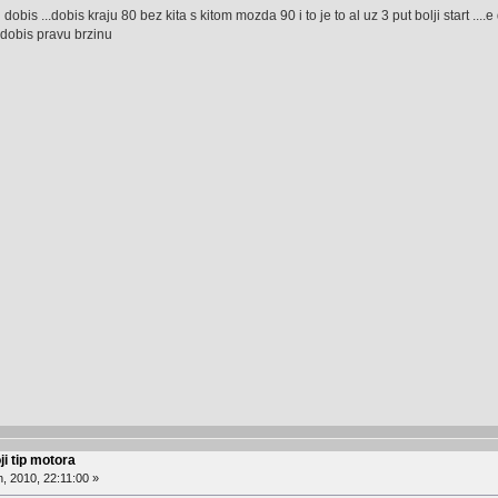
obis ...dobis kraju 80 bez kita s kitom mozda 90 i to je to al uz 3 put bolji start .
 dobis pravu brzinu
ji tip motora
, 2010, 22:11:00 »