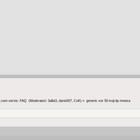
.com servis: FAQ 
(Moderatori:
3alfa3
,
dario007
,
CoK
) »
generic xor 50-koji tip motora