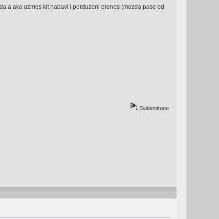
...e da a ako uzmes kit nabavi i porduzeni prenos (mozda pase od
Evidentirano