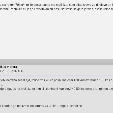
sto rekoh 70km/h mi je dosta ,samo me muči kad sam pitao slowa za dijelove on k
rdne.Razmislit cu jos,ali mislim da cu poslusat vase savjete jer vas je vise reklo 
ji tip motora
, 2010, 22:46:41 »
 tebi netreba set al ajd, rolice rms 70 kn polini malossi 120 knmax remen 150 kn i dizn
...
dere nades na moj skuter trznici i centralni kupi novi 40 50 kn moze bit... remen uzmi n
i nades ga na trznici na forumu za 30 kn ...bogati...snadi se