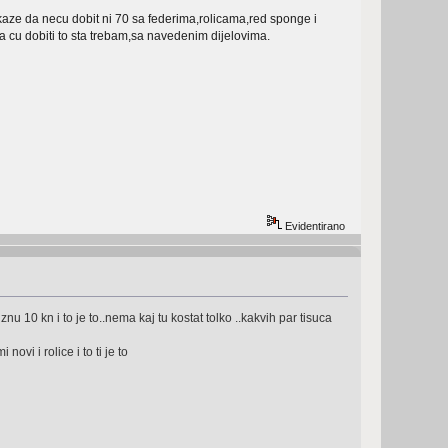
aze da necu dobit ni 70 sa federima,rolicama,red sponge i
da cu dobiti to sta trebam,sa navedenim dijelovima.
Evidentirano
u 10 kn i to je to..nema kaj tu kostat tolko ..kakvih par tisuca
ovi i rolice i to ti je to