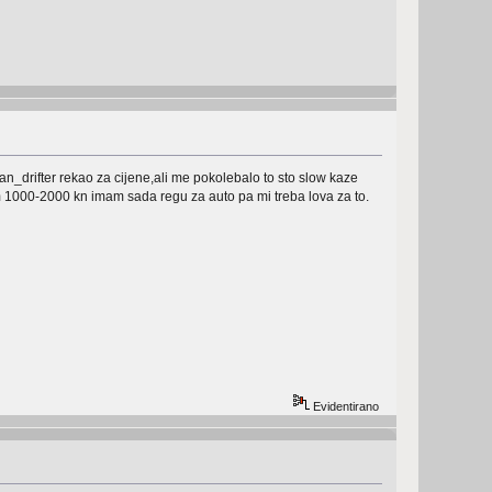
van_drifter rekao za cijene,ali me pokolebalo to sto slow kaze
em 1000-2000 kn imam sada regu za auto pa mi treba lova za to.
Evidentirano