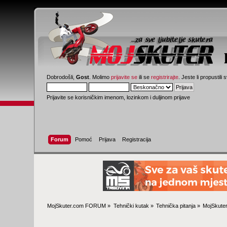
Dobrodošli,
Gost
. Molimo
prijavite se
ili se
registrirajte
. Jeste li propustili 
Prijavite se korisničkim imenom, lozinkom i duljinom prijave
Forum
Pomoć
Prijava
Registracija
MojSkuter.com FORUM
»
Tehnički kutak
»
Tehnička pitanja
»
MojSkuter