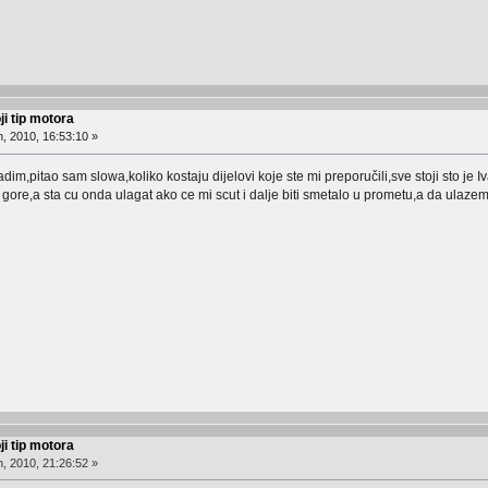
ji tip motora
, 2010, 16:53:10 »
m,pitao sam slowa,koliko kostaju dijelovi koje ste mi preporučili,sve stoji sto je I
 gore,a sta cu onda ulagat ako ce mi scut i dalje biti smetalo u prometu,a da ulaz
ji tip motora
, 2010, 21:26:52 »