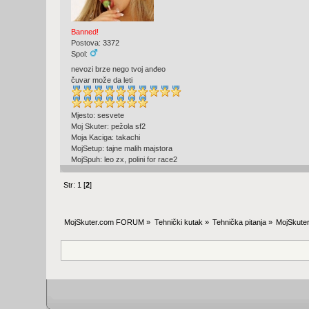
Banned!
Postova: 3372
Spol:
nevozi brze nego tvoj anđeo
čuvar može da leti
Mjesto: sesvete
Moj Skuter: pežola sf2
Moja Kaciga: takachi
MojSetup: tajne malih majstora
MojSpuh: leo zx, polini for race2
Str:
1
[
2
]
MojSkuter.com FORUM
»
Tehnički kutak
»
Tehnička pitanja
»
MojSkuter