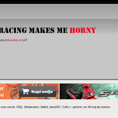
svoj
aktivacijski email
?
.com servis: FAQ 
(Moderatori:
3alfa3
,
dario007
,
CoK
) »
generic xor 50-koji tip motora