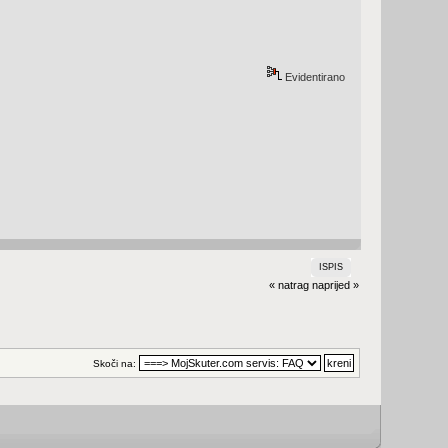
Evidentirano
ISPIS
« natrag
naprijed »
Skoči na: