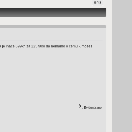
ISPIS
ja je inace 699kn za 225 tako da nemamo o cemu -. mozes
Evidentirano