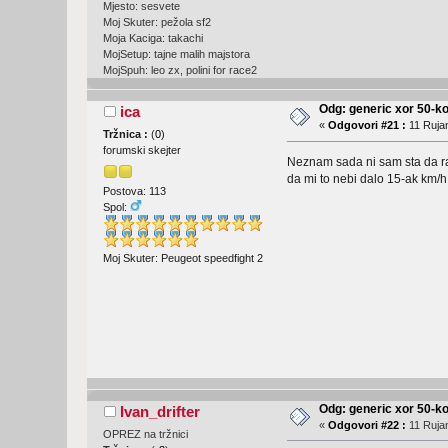
Mjesto: sesvete
Moj Skuter: pežola sf2
Moja Kaciga: takachi
MojSetup: tajne malih majstora
MojSpuh: leo zx, polini for race2
Odg: generic xor 50-ko
ica
«
Odgovori #21 :
11 Rujan
Tržnica :
(
0
)
forumski skejter
Neznam sada ni sam sta da radi
da mi to nebi dalo 15-ak km/h
Postova: 113
Spol:
Moj Skuter: Peugeot speedfight 2
Odg: generic xor 50-ko
Ivan_drifter
«
Odgovori #22 :
11 Rujan
OPREZ na tržnici