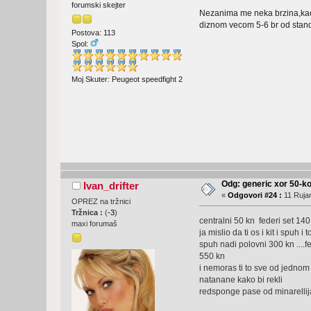
forumski skejter
Nezanima me neka brzina,kao 
diznom vecom 5-6 br od standa
Postova: 113
Spol:
Moj Skuter: Peugeot speedfight 2
Odg: generic xor 50-ko
Ivan_drifter
«
Odgovori #24 :
11 Rujan
OPREZ na tržnici
Tržnica :
(
-3
)
centralni 50 kn federi set 140
maxi forumaš
ja mislio da ti os i kit i spuh i to
spuh nadi polovni 300 kn ....fe
550 kn
i nemoras ti to sve od jednom
natanane kako bi rekli
redsponge pase od minarellija 