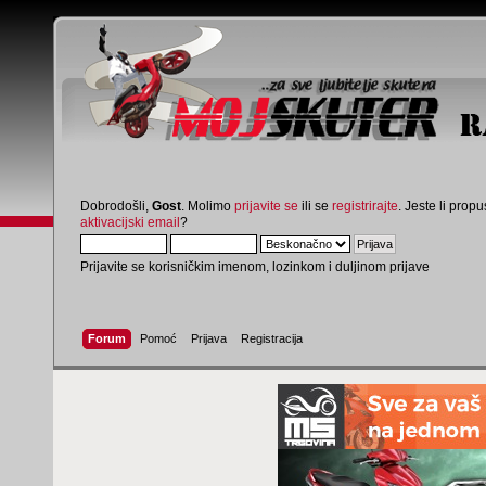
Dobrodošli,
Gost
. Molimo
prijavite se
ili se
registrirajte
. Jeste li propus
aktivacijski email
?
Prijavite se korisničkim imenom, lozinkom i duljinom prijave
Forum
Pomoć
Prijava
Registracija