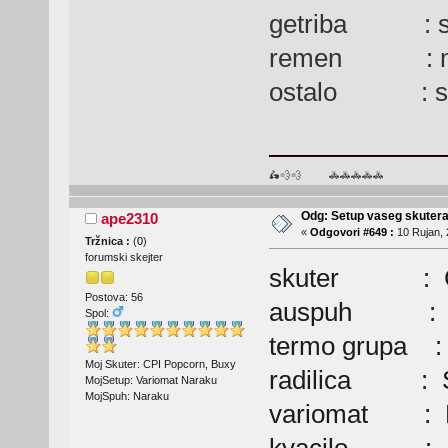
getriba : se
remen : ma
ostalo : sva
🛵💨💨 🚓🚓🚓🚓🚓
Odg: Setup vaseg skuter
ape2310
«
Odgovori #649 :
10 Rujan, 
Tržnica :
(
0
)
forumski skejter
skuter : Cp
Postova: 56
auspuh : N
Spol:
termo grupa : 
Moj Skuter: CPI Popcorn, Buxy
radilica : S
MojSetup: Variomat Naraku
MojSpuh: Naraku
variomat : 
kvacilo : Se