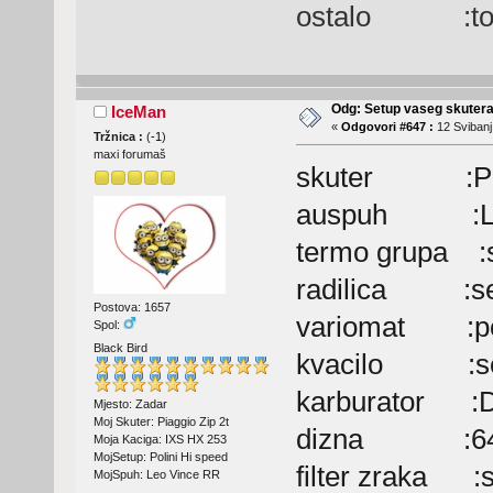
ostalo :top 
Odg: Setup vaseg skuter
IceMan
«
Odgovori #647 :
12 Svibanj
Tržnica :
(
-1
)
maxi forumaš
skuter :Piag
auspuh :Leo
termo grupa :s
radilica :ser
Postova: 1657
variomat :po
Spol:
Black Bird
kvacilo :ser
karburator :De
Mjesto: Zadar
Moj Skuter: Piaggio Zip 2t
dizna :6
Moja Kaciga: IXS HX 253
MojSetup: Polini Hi speed
filter zraka :s
MojSpuh: Leo Vince RR