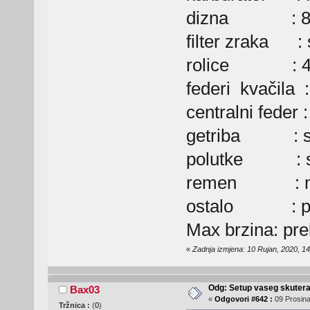
dizna : 8
filter zraka : s
rolice : 4
federi kvačila : 
centralni feder :
getriba : se
polutke : se
remen : ma
ostalo : poli
Max brzina: pr
«
Zadnja izmjena: 10 Rujan, 2020, 14
Odg: Setup vaseg skuter
Bax03
«
Odgovori #642 :
09 Prosina
Tržnica :
(
0
)