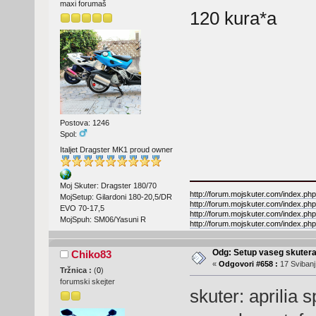
maxi forumaš
120 kura*a
Postova: 1246
Spol:
Italjet Dragster MK1 proud owner
Moj Skuter: Dragster 180/70
http://forum.mojskuter.com/index.php
MojSetup: Gilardoni 180-20,5/DR
http://forum.mojskuter.com/index.php
EVO 70-17,5
http://forum.mojskuter.com/index.php
MojSpuh: SM06/Yasuni R
http://forum.mojskuter.com/index.php
Odg: Setup vaseg skuter
Chiko83
«
Odgovori #658 :
17 Svibanj
Tržnica :
(
0
)
forumski skejter
skuter: aprilia 