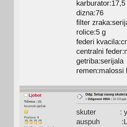
karburator:17,5
dizna:76
filter zraka:serij
rolice:5 g
federi kvacila:c
centralni feder:
getriba:serijala
remen:malossi 
Odg: Setup vaseg skuter
Ljobot
«
Odgovori #654 :
16 Ožujak,
Tržnica :
(
0
)
forumski pješak
skuter : ya
Postova: 9
auspuh :Leo