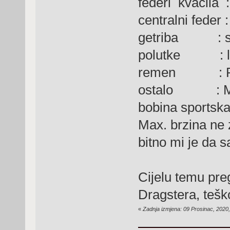
federi kvačila :
centralni feder 
getriba : ser
polutke : li
remen : Poli
ostalo : Malo
bobina sportska
Max. brzina ne 
bitno mi je da s
Cijelu temu pr
Dragstera, tešk
«
Zadnja izmjena: 09 Prosinac, 2020