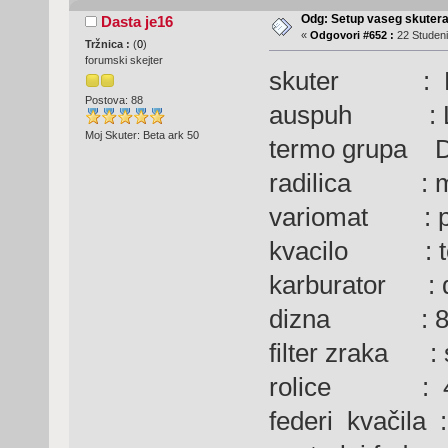
Odg: Setup vaseg skuter
Dasta je16
«
Odgovori #652 :
22 Studeni
Tržnica :
(
0
)
forumski skejter
skuter : Bet
Postova: 88
auspuh : Le
Moj Skuter: Beta ark 50
termo grupa D
radilica : mo
variomat : pol
kvacilo : to
karburator : d
dizna : 8
filter zraka : s
rolice : 4 i 
federi kvačila :