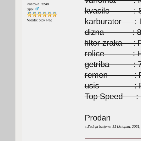
variomat : Ma
Postova: 3248
kvacilo : Se
Spol:
karburator : D
Mjesto: otok Pag
dizna : 85
filter zraka : 
rolice : Pia
getriba : 7
remen : Piag
usis : Po
Top Speed : 
Prodan
«
Zadnja izmjena: 31 Listopad, 2021,