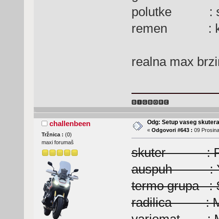
polutke : se
remen : ke
realna max brzi
🅱🅸🅶🅱🅾🆁🅴
Odg: Setup vaseg skuter
challenbeen
«
Odgovori #643 :
09 Prosina
Tržnica :
(
0
)
maxi forumaš
skuter : Pi
auspuh : Ya
termo grupa : 
radilica : M