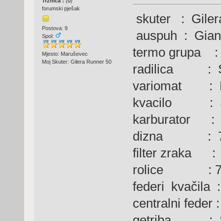
Tržnica :
(
0
)
forumski pješak
skuter : Giler
Postova: 9
auspuh : Giann
Spol:
termo grupa : 
Mjesto: Maruševec
Moj Skuter: Gilera Runner 50
radilica : S
variomat : Ma
kvacilo : S
karburator : D
dizna : 
filter zraka :
rolice : 7
federi kvačila :
centralni feder :
getriba : Se