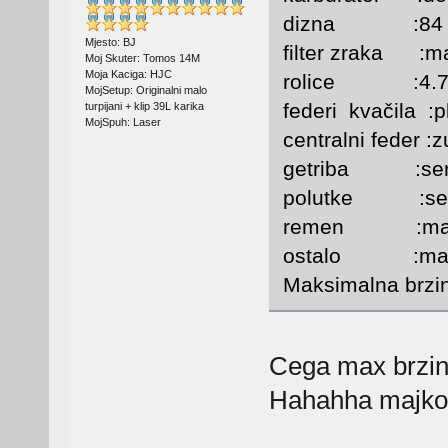
dizna :84
Mjesto: BJ
filter zraka :mal
Moj Skuter: Tomos 14M
Moja Kaciga: HJC
rolice :4.7
MojSetup: Originalni malo
federi kvačila :p
turpijani + klip 39L karika
MojSpuh: Laser
centralni feder :z
getriba :seri
polutke :seri
remen :malos
ostalo :malos
Maksimalna brzi
Cega max brzi
Hahahha majko