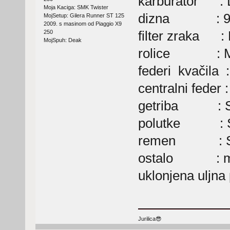
karburator : 
Moja Kaciga: SMK Twister
dizna : 9
MojSetup: Gilera Runner ST 125
2009. s masinom od Piaggio X9
filter zraka : P
250
MojSpuh: Deak
rolice : Mal
federi kvačila :
centralni feder :
getriba : Se
polutke : Se
remen : St
ostalo : modi
uklonjena uljna
Jurilica😎