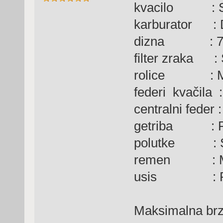
kvacilo : Se
karburator : D
dizna : 78 
filter zraka : 
rolice : Mal
federi kvačila :
centralni feder 
getriba : P
polutke : Se
remen : Malo
usis : Peu
Maksimalna brz