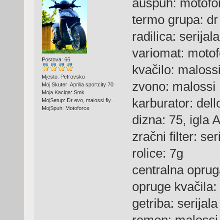
auspuh: motofo
termo grupa: dr
radilica: serijala
variomat: motof
Postova: 66
kvačilo: malossi
Mjesto: Petrovsko
zvono: malossi
Moj Skuter: Aprilia sportcity 70
Moja Kaciga: Smk
karburator: del
MojSetup: Dr evo, malossi fly...
MojSpuh: Motoforce
dizna: 75, igla 
zračni filter: s
rolice: 7g
centralna oprug
opruge kvačila: 
getriba: serijala