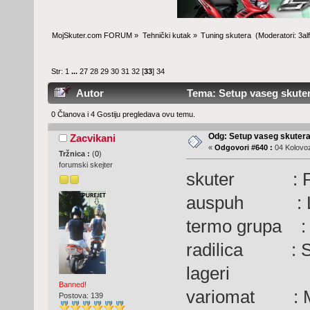
MojSkuter.com FORUM
»
Tehnički kutak
»
Tuning skutera 
(Moderatori:
3al
Str:
1
...
27
28
29
30
31
32
[
33
]
34
Autor
Tema: Setup vaseg skuter
0 Članova i 4 Gostiju pregledava ovu temu.
Odg: Setup vaseg skuter
Zacvikani
«
Odgovori #640 :
04 Kolovoz
Tržnica :
(
0
)
forumski skejter
skuter : Peug
auspuh : La
termo grupa : 
radilica : Ser
lageri
Banned!
variomat : M
Postova: 139