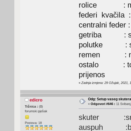
rolice : mal
federi kvačila 
centralni feder :
getriba : se
polutke : se
remen : mal
ostalo : top 
prijenos
«
Zadnja izmjena: 29 Ožujak, 2021, 1
Odg: Setup vaseg skuter
edicro
«
Odgovori #646 :
11 Svibanj
Tržnica :
(
0
)
forumski pješak
skuter :sr5
Postova: 18
auspuh :ba