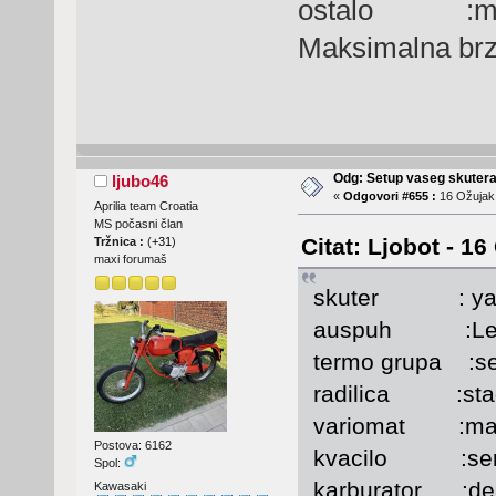
ostalo :malo
Maksimalna br
Odg: Setup vaseg skuter
ljubo46
«
Odgovori #655 :
16 Ožujak,
Aprilia team Croatia
MS počasni član
Citat: Ljobot - 1
Tržnica :
(
+31
)
maxi forumaš
skuter : yam
auspuh :Leo 
termo grupa :ser
radilica :stage
variomat :mal
Postova: 6162
kvacilo :seri
Spol:
karburator :del
Kawasaki