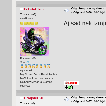
Odg: Setup vaseg skuter
PchelaUbica
«
Odgovori #656 :
16 Ožujak,
Tržnica :
(
+2
)
maxi forumaš
Aj sad nek izmj
Postova: 4024
Spol:
Mjesto: Pž
Moj Skuter: Aerox Rossi Replica
MojSetup: Lake rolne za start
MojSpuh: Mnogo jaka grana
odsijeca
Odg: Setup vaseg skuter
Dragster 50
«
Odgovori #657 :
16 Ožujak,
Tržnica :
(
0
)