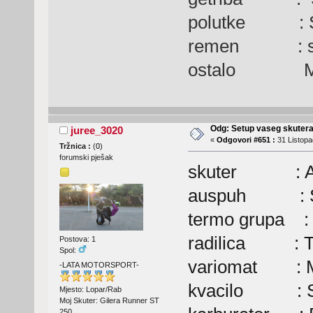
polutke : Se
remen : serij
ostalo Max, 
Odg: Setup vaseg skuter
juree_3020
«
Odgovori #651 :
31 Listopa
Tržnica :
(
0
)
forumski pješak
skuter : Apri
auspuh : Sta
termo grupa : 
radilica : T
Postova: 1
Spol:
variomat : Ma
-LATA MOTORSPORT-
kvacilo : Se
Mjesto: Lopar/Rab
Moj Skuter: Gilera Runner ST
250