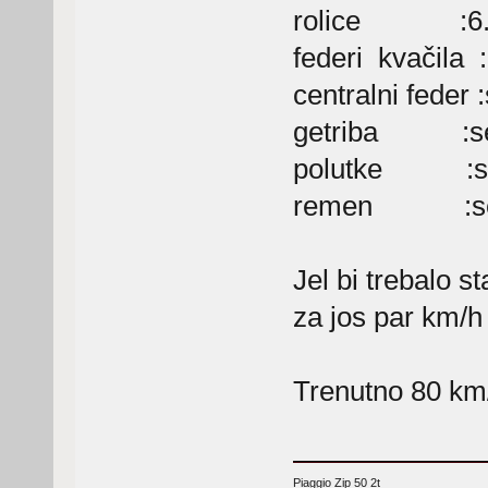
rolice :6.
federi kvačila :
centralni feder :
getriba :ser
polutke :ser
remen :seri
Jel bi trebalo st
za jos par km/h
Trenutno 80 km
Piaggio Zip 50 2t