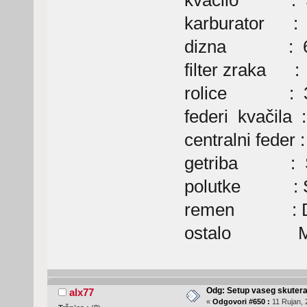
karburator : 
dizna : 
filter zraka : 
rolice : 3
federi kvačila :
centralni feder 
getriba : Se
polutke : Se
remen : D
ostalo Max, 
Odg: Setup vaseg skuter
alx77
«
Odgovori #650 :
11 Rujan, 