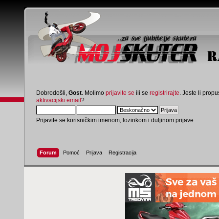
Dobrodošli,
Gost
. Molimo
prijavite se
ili se
registrirajte
. Jeste li propus
aktivacijski email
?
Prijavite se korisničkim imenom, lozinkom i duljinom prijave
Forum
Pomoć
Prijava
Registracija