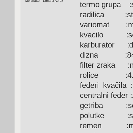
Moj Skuter: Yamaha Aerox
termo grupa :s
radilica :stag
variomat :ma
kvacilo :ser
karburator :de
dizna :8
filter zraka :m
rolice :4.
federi kvačila :
centralni feder 
getriba :ser
polutke :ser
remen :malo