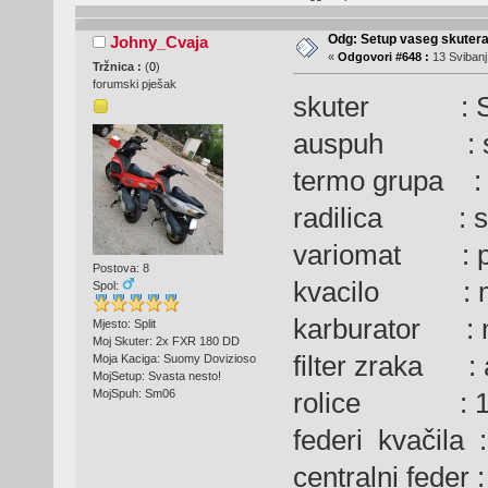
Odg: Setup vaseg skuter
Johny_Cvaja
«
Odgovori #648 :
13 Svibanj
Tržnica :
(
0
)
forumski pješak
skuter : S
auspuh : 
termo grupa : 
radilica : se
variomat : po
Postova: 8
kvacilo : m
Spol:
karburator : 
Mjesto: Split
Moj Skuter: 2x FXR 180 DD
filter zraka : 
Moja Kaciga: Suomy Dovizioso
MojSetup: Svasta nesto!
rolice : 1
MojSpuh: Sm06
federi kvačila :
centralni feder : 