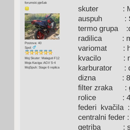
forumski pješak
skuter : Mal
auspuh : Sta
termo grupa :d
radilica : m
Postova: 40
variomat : hi
Spol:
kvacilo : 
Moj Skuter: Malaguti F12
Moja Kaciga: AGV S-4
karburator : d
MojSpuh: Stage 6 replica
dizna : 8
filter zraka : g
rolice : 4
federi kvačila 
centralni feder 
getriba : se