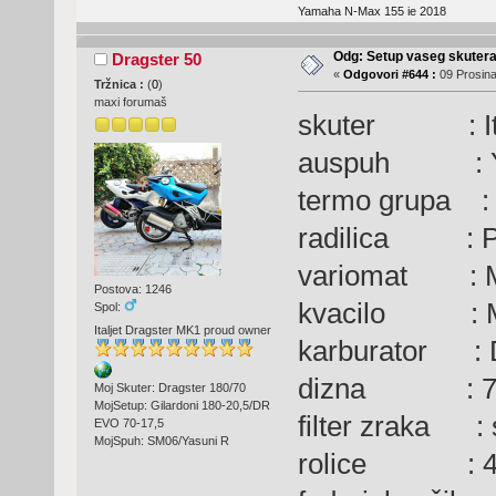
Yamaha N-Max 155 ie 2018
Odg: Setup vaseg skuter
Dragster 50
«
Odgovori #644 :
09 Prosina
Tržnica :
(
0
)
maxi forumaš
skuter : Italj
auspuh : Ya
termo grupa : 
radilica : Pol
variomat : Mu
Postova: 1246
kvacilo : Ma
Spol:
Italjet Dragster MK1 proud owner
karburator : D
dizna : 7
Moj Skuter: Dragster 180/70
MojSetup: Gilardoni 180-20,5/DR
filter zraka : 
EVO 70-17,5
MojSpuh: SM06/Yasuni R
rolice : 4,7