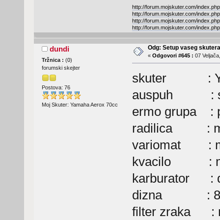
http://forum.mojskuter.com/index.php
http://forum.mojskuter.com/index.php
http://forum.mojskuter.com/index.php
http://forum.mojskuter.com/index.php
Odg: Setup vaseg skuter
dundi
«
Odgovori #645 :
07 Veljača
Tržnica :
(
0
)
forumski skejter
skuter : Ya
Postova: 76
auspuh : sta
Moj Skuter: Yamaha Aerox 70cc
ermo grupa : po
radilica : mh
variomat : ma
kvacilo : ma
karburator : d
dizna : 8
filter zraka :