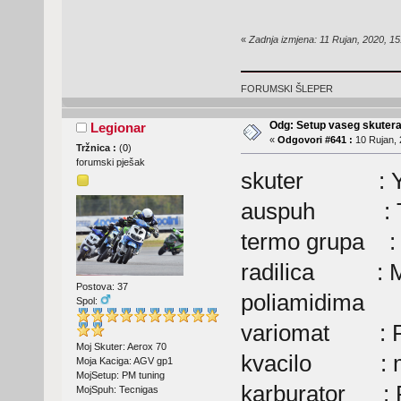
«
Zadnja izmjena: 11 Rujan, 2020, 15
FORUMSKI ŠLEPER
Odg: Setup vaseg skuter
Legionar
«
Odgovori #641 :
10 Rujan, 
Tržnica :
(
0
)
forumski pješak
skuter : Ya
auspuh : Te
termo grupa : 
radilica : Mo
Postova: 37
poliamidima
Spol:
variomat : Pol
Moj Skuter: Aerox 70
kvacilo : moto
Moja Kaciga: AGV gp1
MojSetup: PM tuning
karburator : P
MojSpuh: Tecnigas