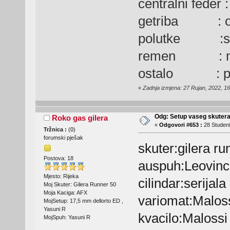
centralni feder :
getriba : od
polutke :ser
remen : ma
ostalo : pre
«
Zadnja izmjena: 27 Rujan, 2022, 16
Odg: Setup vaseg skuter
Roko gas gilera
«
Odgovori #653 :
28 Studeni
Tržnica :
(
0
)
forumski pješak
skuter:gilera ru
Postova: 18
auspuh:Leovinc
Mjesto: Rijeka
cilindar:serijala
Moj Skuter: Gilera Runner 50
Moja Kaciga: AFX
variomat:Malos
MojSetup: 17,5 mm dellorto ED ,
Yasuni R
kvacilo:Malossi
MojSpuh: Yasuni R