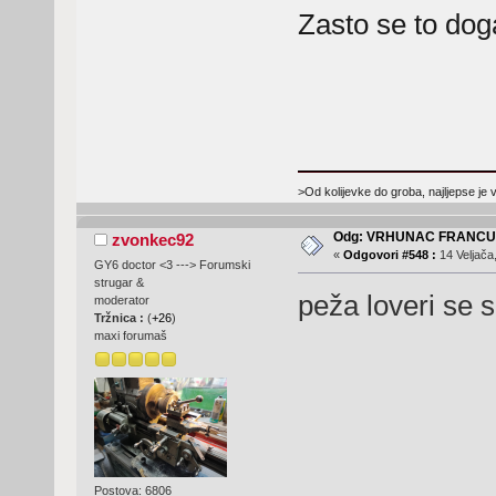
Zasto se to dog
>Od kolijevke do groba, najljepse je 
Odg: VRHUNAC FRANC
zvonkec92
«
Odgovori #548 :
14 Veljača
GY6 doctor <3 ---> Forumski
strugar &
peža loveri se s
moderator
Tržnica :
(
+26
)
maxi forumaš
Postova: 6806