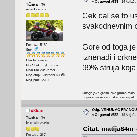
«
Odgovori #551 :
15 Veljača
Tržnica :
(
0
)
maxi forumaš
Cek dal se to u
svakodnevnim c
Gore od toga je 
Postova: 5160
Spol:
iznenadi i crkne
Mjesto: zvečaj
99% struja koja 
Moj Skuter: gilera dna
Moja Kaciga: vemar
MojSetup: Gilardoni 180😉
MojSpuh: SM04
Mnogo jaka grana, role grama malo,
Tripovat se mora, makar se raspalo.
Odg: VRHUNAC FRANC
v3kac
«
Odgovori #552 :
15 Veljača
Tržnica :
(
0
)
forumski biciklist
Citat: matija84m 
Postova: 287