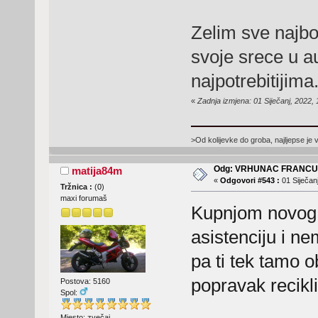
Zelim sve najbo
svoje srece u a
najpotrebitijima
«
Zadnja izmjena: 01 Siječanj, 2022,
>Od kolijevke do groba, najljepse je 
Odg: VRHUNAC FRANC
matija84m
«
Odgovori #543 :
01 Siječanj
Tržnica :
(
0
)
maxi forumaš
Kupnjom novog 
asistenciju i ne
pa ti tek tamo o
popravak recik
Postova: 5160
Spol:
Mjesto: zvečaj