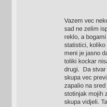
Vazem vec neko 
sad ne zelim is
reklo, a bogami 
statistici, koli
meni je jasno da
toliki kockar ni
drugi. Da stvar 
skupa vec previs
zapalio na sred
stotinjak mojih
skupa vidjeli. T