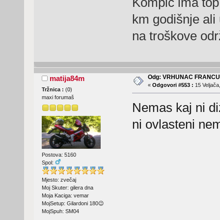
Kompić ima top 
km godišnje ali
na troškove odr
Odg: VRHUNAC FRANC
matija84m
«
Odgovori #553 :
15 Veljača
Tržnica :
(
0
)
maxi forumaš
Nemas kaj ni di
ni ovlasteni ne
Postova: 5160
Spol:
Mjesto: zvečaj
Moj Skuter: gilera dna
Moja Kaciga: vemar
MojSetup: Gilardoni 180😉
MojSpuh: SM04