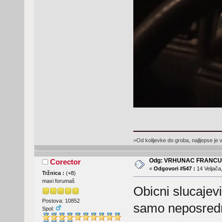
>Od kolijevke do groba, najljepse je 
Odg: VRHUNAC FRANC
Corector
«
Odgovori #547 :
14 Veljača
Tržnica :
(
+8
)
maxi forumaš
Obicni slucaje
Postova: 10852
samo neposredn
Spol: