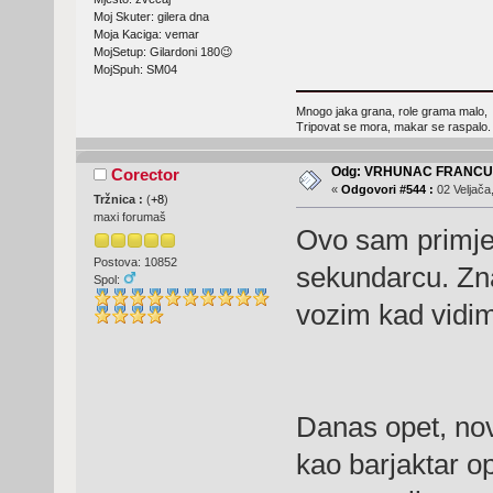
Moj Skuter: gilera dna
Moja Kaciga: vemar
MojSetup: Gilardoni 180😉
MojSpuh: SM04
Mnogo jaka grana, role grama malo,
Tripovat se mora, makar se raspalo.
Odg: VRHUNAC FRANC
Corector
«
Odgovori #544 :
02 Veljača
Tržnica :
(
+8
)
maxi forumaš
Ovo sam primjet
Postova: 10852
sekundarcu. Zn
Spol:
vozim kad vidim 
Danas opet, novi
kao barjaktar o