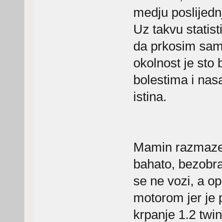
medju poslijedn
Uz takvu statist
da prkosim sam
okolnost je sto 
bolestima i nasa
istina.
Mamin razmazeni
bahato, bezobra
se ne vozi, a o
motorom jer je p
krpanje 1.2 twin