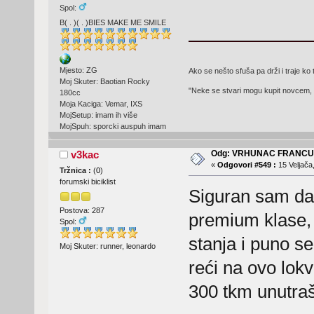
Spol:
B( . )( . )BIES MAKE ME SMILE
Mjesto: ZG
Ako se nešto sfuša pa drži i traje ko 
Moj Skuter: Baotian Rocky
"Neke se stvari mogu kupit novcem, 
180cc
Moja Kaciga: Vemar, IXS
MojSetup: imam ih više
MojSpuh: sporcki auspuh imam
Odg: VRHUNAC FRANC
v3kac
«
Odgovori #549 :
15 Veljača
Tržnica :
(
0
)
forumski biciklist
Siguran sam da j
Postova: 287
premium klase, 
Spol:
stanja i puno s
Moj Skuter: runner, leonardo
reći na ovo lokv
300 tkm unutraš