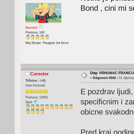
Bond , cini mi s
Banned!
Postova: 160
Moj Skuter: Peugeot Jet force
Odg: VRHUNAC FRANC
Corector
«
Odgovori #542 :
01 Siječanj
Tržnica :
(
+8
)
maxi forumaš
E pozdrav ljudi
Postova: 10852
specificnim i z
Spol:
obicne svakodn
Pred kraj godin