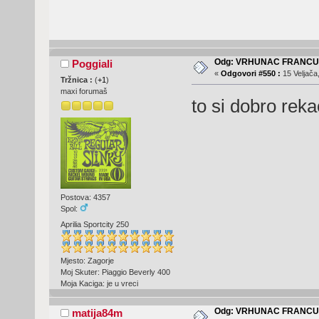
Odg: VRHUNAC FRANC
Poggiali
«
Odgovori #550 :
15 Veljača
Tržnica :
(
+1
)
maxi forumaš
to si dobro reka
Postova: 4357
Spol:
Aprilia Sportcity 250
Mjesto: Zagorje
Moj Skuter: Piaggio Beverly 400
Moja Kaciga: je u vreci
Odg: VRHUNAC FRANC
matija84m