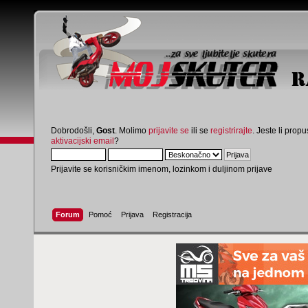
Dobrodošli,
Gost
. Molimo
prijavite se
ili se
registrirajte
. Jeste li propus
aktivacijski email
?
Prijavite se korisničkim imenom, lozinkom i duljinom prijave
Forum
Pomoć
Prijava
Registracija