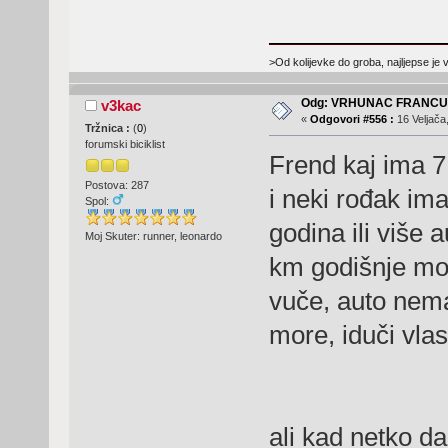
>Od kolijevke do groba, najljepse je 
Odg: VRHUNAC FRANC
v3kac
«
Odgovori #556 :
16 Veljača
Tržnica :
(
0
)
forumski biciklist
Frend kaj ima 7
Postova: 287
i neki rođak ima
Spol:
godina ili više
Moj Skuter: runner, leonardo
km godišnje mot
vuče, auto nema
more, iduči vla
ali kad netko da