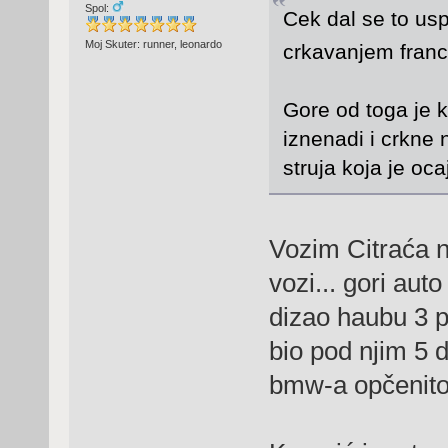
Spol:
Cek dal se to us
Moj Skuter: runner, leonardo
crkavanjem franc
Gore od toga je k
iznenadi i crkne 
struja koja je oca
Vozim Citraća 
vozi... gori au
dizao haubu 3 
bio pod njim 5 d
bmw-a opčenito 