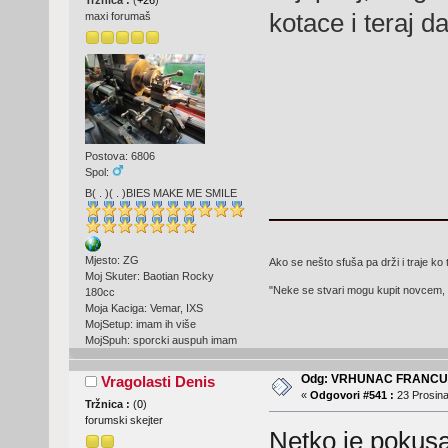
Tržnica :
(
+26
)
kotace i teraj da
maxi forumaš
Postova: 6806
Spol:
B( . )( . )BIES MAKE ME SMILE
Mjesto: ZG
Ako se nešto sfuša pa drži i traje ko 
Moj Skuter: Baotian Rocky
"Neke se stvari mogu kupit novcem, 
180cc
Moja Kaciga: Vemar, IXS
MojSetup: imam ih više
MojSpuh: sporcki auspuh imam
Odg: VRHUNAC FRANC
Vragolasti Denis
«
Odgovori #541 :
23 Prosina
Tržnica :
(
0
)
forumski skejter
Netko je pokus