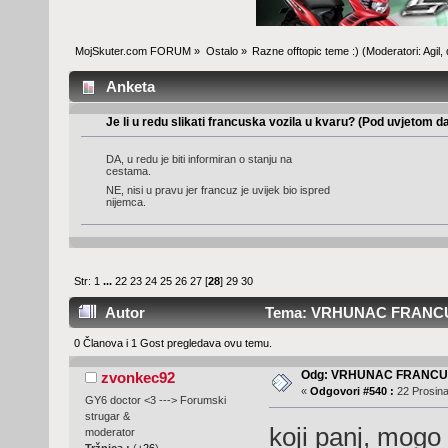
MojSkuter.com FORUM
»
Ostalo
»
Razne offtopic teme :)
(Moderatori:
Agil
,
Anketa
Je li u redu slikati francuska vozila u kvaru? (Pod uvjetom
DA, u redu je biti informiran o stanju na
cestama.
NE, nisi u pravu jer francuz je uvijek bio ispred
nijemca.
Str:
1
...
22
23
24
25
26
27
[
28
]
29
30
Autor
Tema: VRHUNAC FRANCUS
0 Članova i 1 Gost pregledava ovu temu.
Odg: VRHUNAC FRANC
zvonkec92
«
Odgovori #540 :
22 Prosina
GY6 doctor <3 ---> Forumski
strugar &
koji panj, mogo 
moderator