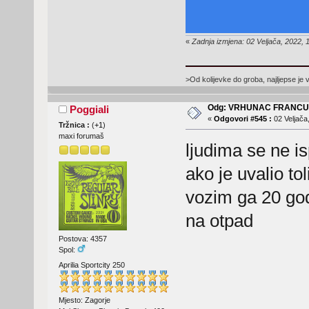
«
Zadnja izmjena: 02 Veljača, 2022, 
>Od kolijevke do groba, najljepse je 
Odg: VRHUNAC FRANC
Poggiali
«
Odgovori #545 :
02 Veljača
Tržnica :
(
+1
)
maxi forumaš
ljudima se ne is
ako je uvalio to
vozim ga 20 go
na otpad
Postova: 4357
Spol:
Aprilia Sportcity 250
Mjesto: Zagorje