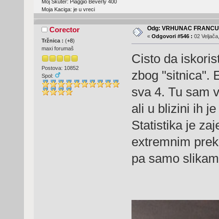
Moj Skuter: Piaggio Beverly 400
Moja Kaciga: je u vreci
Odg: VRHUNAC FRANC
Corector
«
Odgovori #546 :
02 Veljača
Tržnica :
(
+8
)
maxi forumaš
Cisto da iskori
Postova: 10852
zbog "sitnica".
Spol:
sva 4. Tu sam v
ali u blizini ih j
Statistika je za
extremnim prek
pa samo slikam