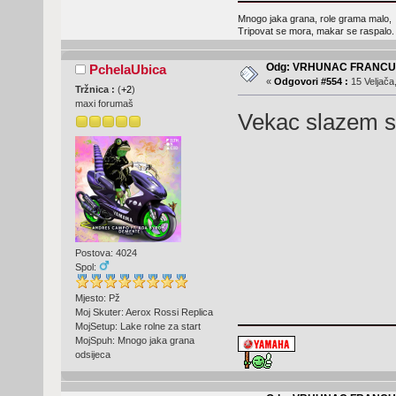
Mnogo jaka grana, role grama malo,
Tripovat se mora, makar se raspalo.
Odg: VRHUNAC FRANC
PchelaUbica
«
Odgovori #554 :
15 Veljača
Tržnica :
(
+2
)
maxi forumaš
Vekac slazem s
Postova: 4024
Spol:
Mjesto: Pž
Moj Skuter: Aerox Rossi Replica
MojSetup: Lake rolne za start
MojSpuh: Mnogo jaka grana
odsijeca