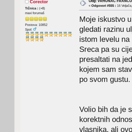
Odg: VRHUNAC FRANC
Corector
«
Odgovori #555 :
16 Veljača
Tržnica :
(
+8
)
maxi forumaš
Moje iskustvo 
Postova: 10852
gledati razinu u
Spol:
istom levelu na
Sreca pa su cij
presaltati na je
kojem sam stavi
po svom gustu.
Volio bih da je 
korektnih odnos
vlasnika, ali ov