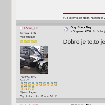
>Od kolijevke do groba, najljepse je 
Odg: Black Nrg
Tomi_ZG
«
Odgovori #236 :
01 Svibanj
Tržnica :
(
+3
)
maxi forumaš
Dobro je to,to j
Postova: 8072
Spol:
Mjesto: Zagreb
Moj Skuter: Gilera Runner 50 SP