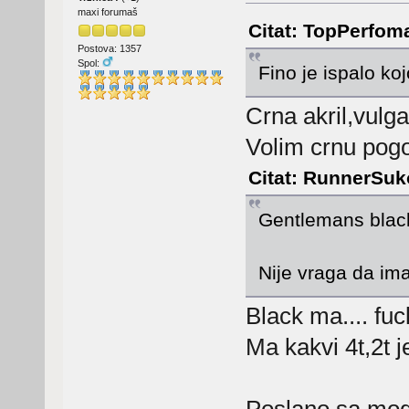
maxi forumaš
Citat: TopPerfoma
Postova: 1357
Spol:
Fino je ispalo k
Crna akril,vulga
Volim crnu pogo
Citat: RunnerSuko
Gentlemans bla
Nije vraga da ima
Black ma.... fuc
Ma kakvi 4t,2t 
Poslano sa mog