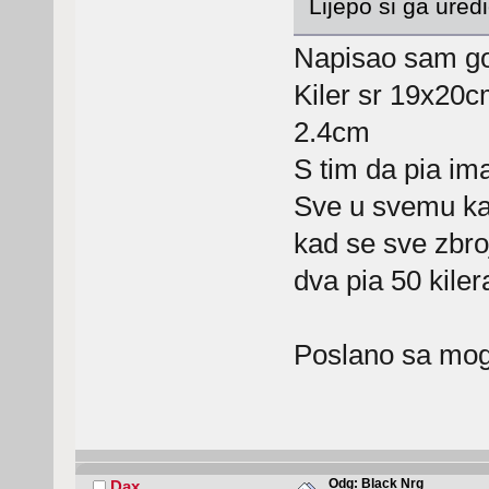
Lijepo si ga ured
Napisao sam go
Kiler sr 19x20
2.4cm
S tim da pia im
Sve u svemu kad
kad se sve zbro
dva pia 50 kiler
Poslano sa mog
Odg: Black Nrg
Dax