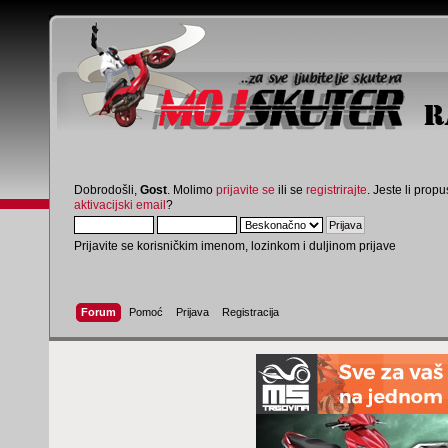
Dobrodošli,
Gost
. Molimo
prijavite se
ili se
registrirajte
. Jeste li propus
aktivacijski email
?
Prijavite se korisničkim imenom, lozinkom i duljinom prijave
Forum
Pomoć
Prijava
Registracija