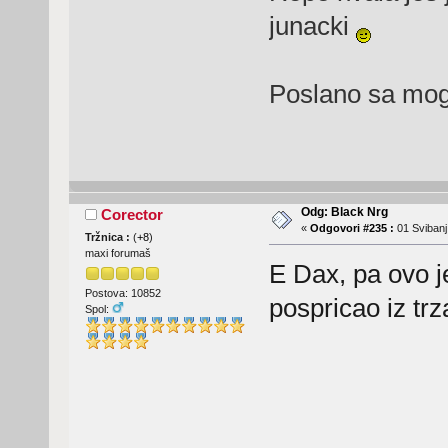
junacki
Poslano sa mog
Odg: Black Nrg
Corector
«
Odgovori #235 :
01 Svibanj
Tržnica :
(
+8
)
maxi forumaš
E Dax, pa ovo j
Postova: 10852
pospricao iz tr
Spol: