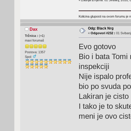
«
Zadnja izmjena: 01 Svibanj, 2018,
Kolicina gluposti na ovom forumu je n
Odg: Black Nrg
Dax
«
Odgovori #232 :
01 Svibanj
Tržnica :
(
+1
)
maxi forumaš
Evo gotovo
Postova: 1357
Bio i bata Tomi 
Spol:
inspekciji
Nije ispalo prof
bio po svuda po
Lakiran je cisto
I tako je to sku
meni je ovo cis