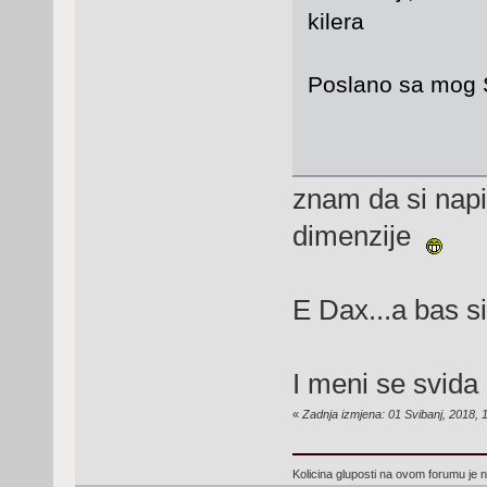
kilera
Poslano sa mog 
znam da si nap
dimenzije
E Dax...a bas si
I meni se svida 
«
Zadnja izmjena: 01 Svibanj, 2018,
Kolicina gluposti na ovom forumu je n