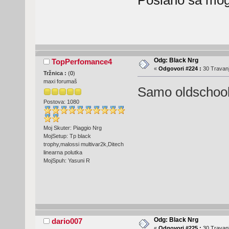
Odg: Black Nrg
TopPerfomance4
«
Odgovori #224 :
30 Travanj
Tržnica :
(
0
)
maxi forumaš
Samo oldschool
Postova: 1080
Moj Skuter: Piaggio Nrg
MojSetup: Tp black
trophy,malossi multivar2k,Ditech
linearna polutka
MojSpuh: Yasuni R
Odg: Black Nrg
dario007
«
Odgovori #225 :
30 Travanj