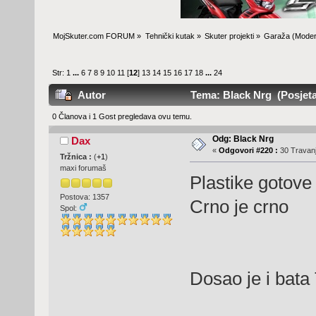
MojSkuter.com FORUM
»
Tehnički kutak
»
Skuter projekti
»
Garaža
(Moder
Str:
1
...
6
7
8
9
10
11
[
12
]
13
14
15
16
17
18
...
24
Autor
Tema: Black Nrg (Posjeta
0 Članova i 1 Gost pregledava ovu temu.
Odg: Black Nrg
Dax
«
Odgovori #220 :
30 Travanj
Tržnica :
(
+1
)
maxi forumaš
Plastike gotove
Postova: 1357
Crno je crno
Spol:
Dosao je i bata