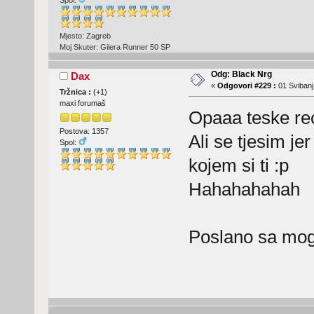
Mjesto: Zagreb
Moj Skuter: Gilera Runner 50 SP
Odg: Black Nrg
Dax
«
Odgovori #229 :
01 Svibanj
Tržnica :
(
+1
)
maxi forumaš
Opaaa teske rec
Postova: 1357
Ali se tjesim je
Spol:
kojem si ti :p
Hahahahahah
Poslano sa mog