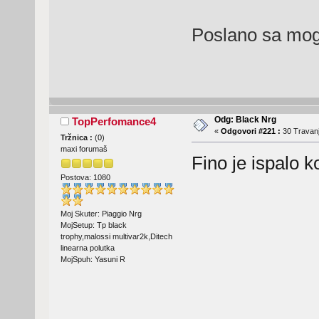
Poslano sa mog
Odg: Black Nrg
TopPerfomance4
«
Odgovori #221 :
30 Travanj
Tržnica :
(
0
)
maxi forumaš
Fino je ispalo 
Postova: 1080
Moj Skuter: Piaggio Nrg
MojSetup: Tp black
trophy,malossi multivar2k,Ditech
linearna polutka
MojSpuh: Yasuni R