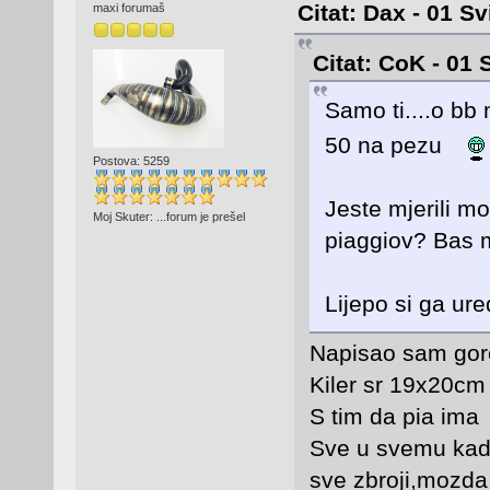
Citat: Dax - 01 Sv
maxi forumaš
Citat: CoK - 01 
Samo ti....o b
50 na pezu
Postova: 5259
Jeste mjerili mo
Moj Skuter: ...forum je prešel
piaggiov? Bas 
Lijepo si ga ur
Napisao sam gor
Kiler sr 19x20cm
S tim da pia ima 
Sve u svemu kad s
sve zbroji,mozda