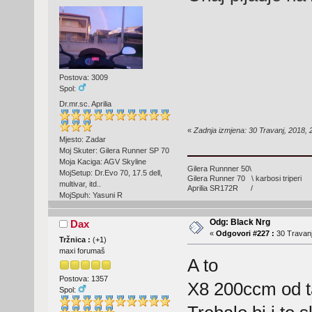
Postova: 3009
Spol:
Dr.mr.sc. Aprilia
«
Zadnja izmjena: 30 Travanj, 2018
Mjesto: Zadar
Moj Skuter: Gilera Runner SP 70
Moja Kaciga: AGV Skyline
Gilera Runnner 50\
MojSetup: Dr.Evo 70, 17.5 dell,
Gilera Runner 70 \ karbosi triperi
multivar, itd..
Aprilia SR172R /
MojSpuh: Yasuni R
Odg: Black Nrg
Dax
«
Odgovori #227 :
30 Travanj
Tržnica :
(
+1
)
maxi forumaš
A to
Postova: 1357
X8 200ccm od t
Spol: