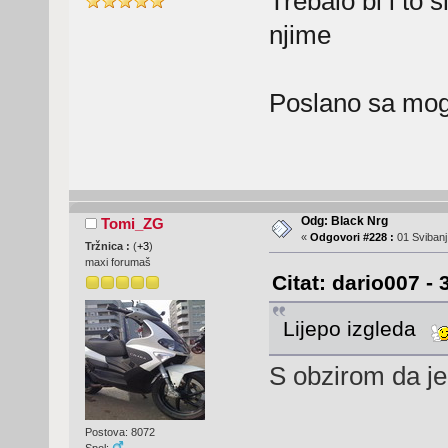
Trebalo bi i to 
njime
Poslano sa mog
Odg: Black Nrg
Tomi_ZG
«
Odgovori #228 :
01 Svibanj
Tržnica :
(
+3
)
maxi forumaš
Citat: dario007 - 
Lijepo izgleda
S obzirom da je
Postova: 8072
Spol: