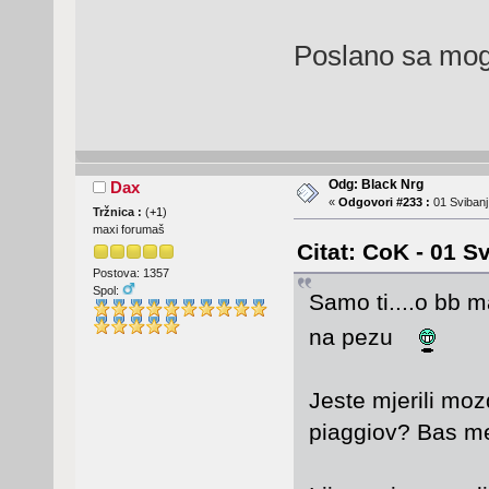
Poslano sa mog
Odg: Black Nrg
Dax
«
Odgovori #233 :
01 Svibanj
Tržnica :
(
+1
)
maxi forumaš
Citat: CoK - 01 S
Postova: 1357
Spol:
Samo ti....o bb 
na pezu
Jeste mjerili mozd
piaggiov? Bas me