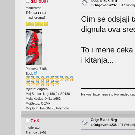
Odg: Black Nrg
dario007
«
Odgovori #237 :
01 Svibanj
moderator
Tržnica :
(
+1
)
Cim se odsjaji t
maxi forumaš
dignula ova sred
To i mene ceka
i kitanja...
Postova: 7168
Spol:
Mjesto: Zagreb
Moj Skuter: Nrg 180,2x SP180
Ne vozi brže nego što tvoj andeo čuva
Moja Kaciga: X-lite x661
MojSetup: OEM+
MojSpuh: Pia-SM06,Jollymoto
Odg: Black Nrg
CoK
«
Odgovori #238 :
01 Svibanj
moderator
Tržnica :
(
+5
)