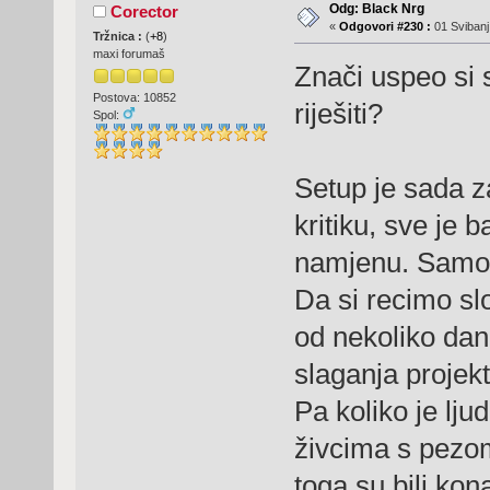
Odg: Black Nrg
Corector
«
Odgovori #230 :
01 Svibanj
Tržnica :
(
+8
)
maxi forumaš
Znači uspeo si
Postova: 10852
riješiti?
Spol:
Setup je sada z
kritiku, sve je 
namjenu. Samo n
Da si recimo sl
od nekoliko dan
slaganja projek
Pa koliko je lj
živcima s pezom
toga su bili ko