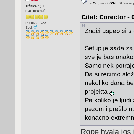
«
Odgovori #234 :
01 Svibanj
Tržnica :
(
+1
)
maxi forumaš
Citat: Corector - 
Postova: 1357
Spol:
Znači uspeo si s
Setup je sada za 
sve je bas onako
Samo nek potraje 
Da si recimo slož
nekoliko dana be
projekta
Pa koliko je ljud
pezom i prešlo na
konacno extremno
Rope hvala jos 