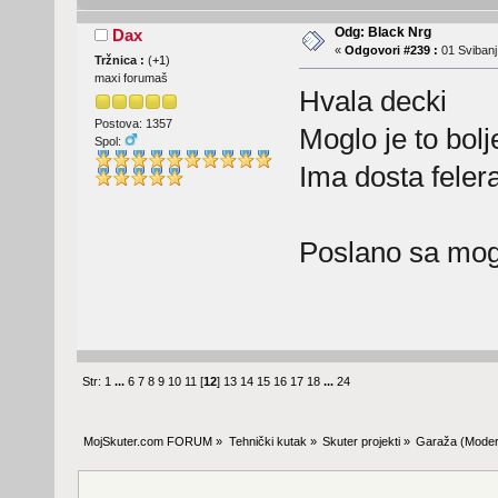
Odg: Black Nrg
Dax
«
Odgovori #239 :
01 Svibanj
Tržnica :
(
+1
)
maxi forumaš
Hvala decki
Postova: 1357
Moglo je to bolj
Spol:
Ima dosta felera
Poslano sa mog
Str:
1
...
6
7
8
9
10
11
[
12
]
13
14
15
16
17
18
...
24
MojSkuter.com FORUM
»
Tehnički kutak
»
Skuter projekti
»
Garaža
(Moder