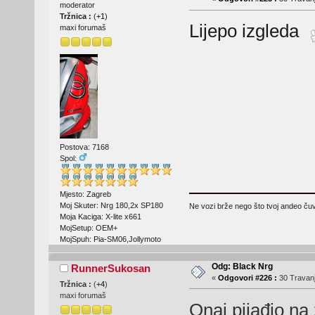
moderator
Tržnica :
(
+1
)
Lijepo izgleda
maxi forumaš
Postova: 7168
Spol:
Mjesto: Zagreb
Moj Skuter: Nrg 180,2x SP180
Ne vozi brže nego što tvoj andeo čuva
Moja Kaciga: X-lite x661
MojSetup: OEM+
MojSpuh: Pia-SM06,Jollymoto
Odg: Black Nrg
RunnerSukosan
«
Odgovori #226 :
30 Travanj
Tržnica :
(
+4
)
maxi forumaš
Onaj pijađjo na 