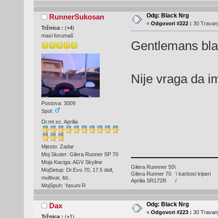
Odg: Black Nrg
RunnerSukosan
«
Odgovori #222 :
30 Travanj
Tržnica :
(
+4
)
maxi forumaš
Gentlemans bl
Nije vraga da i
Postova: 3009
Spol:
Dr.mr.sc. Aprilia
Mjesto: Zadar
Moj Skuter: Gilera Runner SP 70
Moja Kaciga: AGV Skyline
Gilera Runnner 50\
MojSetup: Dr.Evo 70, 17.5 dell,
Gilera Runner 70 \ karbosi triperi
multivar, itd..
Aprilia SR172R /
MojSpuh: Yasuni R
Odg: Black Nrg
Dax
«
Odgovori #223 :
30 Travanj
Tržnica :
(
+1
)