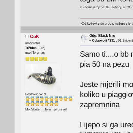
«
Zadnja izmjena: 01 Svibanj, 2018, 
>Od kolijevke do groba, najljepse je 
Odg: Black Nrg
CoK
«
Odgovori #231 :
01 Svibanj
moderator
Tržnica :
(
+5
)
Samo ti....o b
maxi forumaš
pia 50 na pezu
Jeste mjerili mo
koliko u piaggi
Postova: 5259
zapremnina
Moj Skuter: ...forum je prešel
Lijepo si ga ure