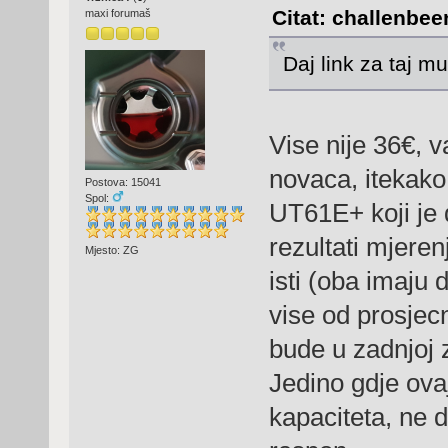
Citat: challenbee
maxi forumaš
Daj link za taj mu
Vise nije 36€, va
novaca, itekako
Postova: 15041
Spol:
UT61E+ koji je 
rezultati mjere
Mjesto: ZG
isti (oba imaju 
vise od prosjec
bude u zadnjoj 
Jedino gdje ova
kapaciteta, ne 