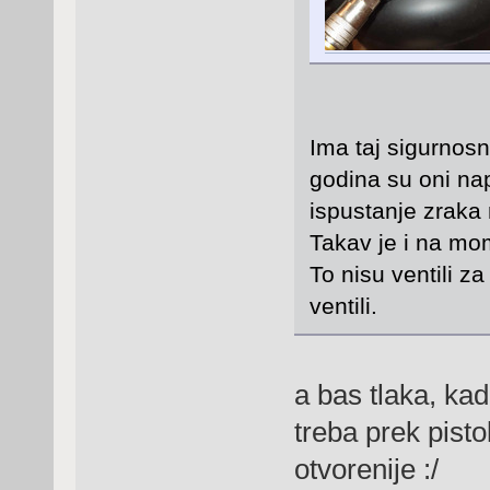
Ima taj sigurnosni
godina su oni nap
ispustanje zraka 
Takav je i na mo
To nisu ventili z
ventili.
a bas tlaka, kad
treba prek pist
otvorenije :/