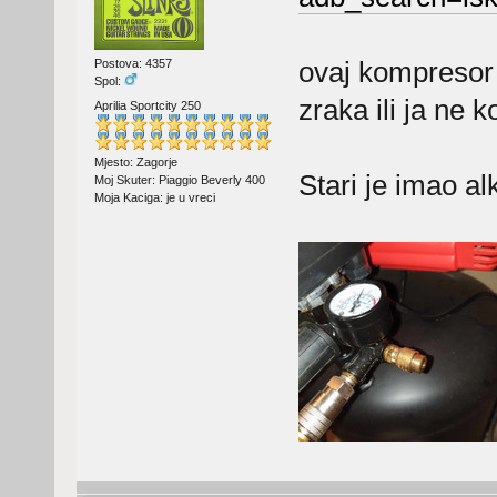
ovaj kompresor 
Postova: 4357
Spol:
zraka ili ja ne 
Aprilia Sportcity 250
Mjesto: Zagorje
Stari je imao alk
Moj Skuter: Piaggio Beverly 400
Moja Kaciga: je u vreci