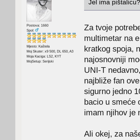
Jel ima pištalicu
Za tvoje potrebe 
Postova: 1660
Spol:
multimetar na 
kratkog spoja, n
Mjesto: Kaštela
Moj Skuter: x9 500, DL 650, A3
Moja Kaciga: LS2, KYT
najosnovniji mo
MojSetup: Serijski
UNI-T nedavno, 
najbliže fan ov
sigurno jedno 1
bacio u smeće o
imam njihov je 
Ali okej, za naš