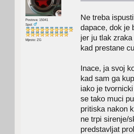
Ne treba ispusti
Postova: 15041
Spol:
dapace, dok je 
jer ju tlak zraka
Mjesto: ZG
kad prestane cur
Inace, ja svoj 
kad sam ga kupi
iako je tvornick
se tako muci pu
pritiska nakon k
ne trpi sirenje/s
predstavljat pr