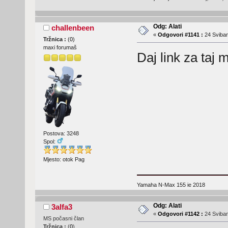
Odg: Alati
challenbeen
«
Odgovori #1141 :
24 Sviban
Tržnica :
(
0
)
maxi forumaš
Daj link za taj 
Postova: 3248
Spol:
Mjesto: otok Pag
Yamaha N-Max 155 ie 2018
Odg: Alati
3alfa3
«
Odgovori #1142 :
24 Sviban
MS počasni član
Tržnica :
(
0
)