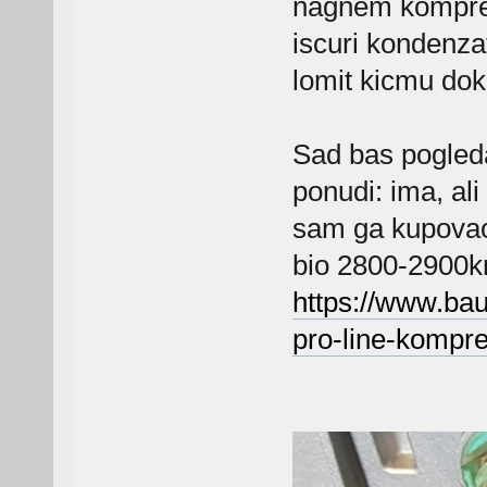
nagnem kompre
iscuri kondenza
lomit kicmu do
Sad bas pogled
ponudi: ima, ali
sam ga kupovao m
bio 2800-2900k
https://www.bau
pro-line-komp