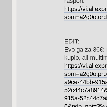
raspon.
https://vi.alie
spm=a2g0o.ord
EDIT:
Evo ga za 36€: 
kupio, ali multi
https://vi.alie
spm=a2g0o.pro
a9ce-44bb-915
52c44c7a8914&
915a-52c44c7a
6&pdp_npi=3%