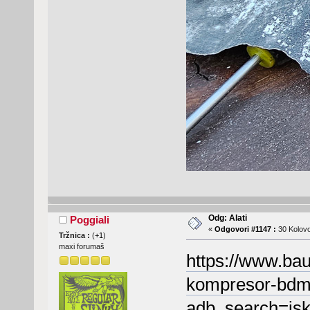
Odg: Alati
Poggiali
«
Odgovori #1147 :
30 Kolovo
Tržnica :
(
+1
)
maxi forumaš
https://www.bau
kompresor-bdm
adb_search=is