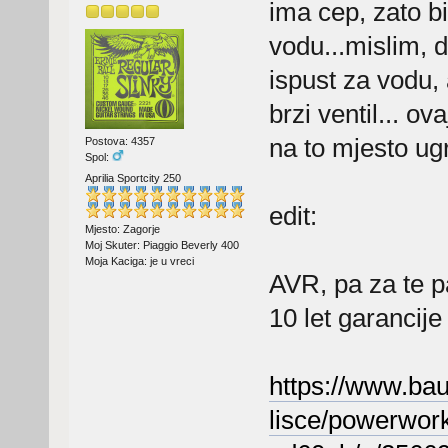
ima cep, zato bi
vodu...mislim, d
ispust za vodu, 
brzi ventil... o
na to mjesto ugr
Postova: 4357
Spol:
Aprilia Sportcity 250
edit:
Mjesto: Zagorje
Moj Skuter: Piaggio Beverly 400
Moja Kaciga: je u vreci
AVR, pa za te 
10 let garancije
https://www.bau
lisce/powerwork