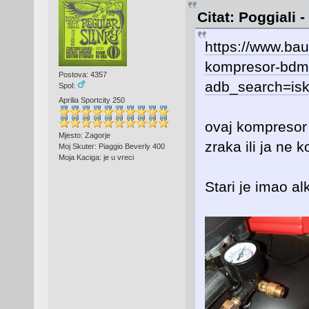
Citat: Poggiali 
https://www.bau
kompresor-bdm
Postova: 4357
adb_search=is
Spol:
Aprilia Sportcity 250
ovaj kompresor 
Mjesto: Zagorje
zraka ili ja ne 
Moj Skuter: Piaggio Beverly 400
Moja Kaciga: je u vreci
Stari je imao alk