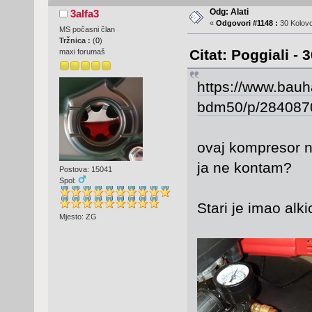
Odg: Alati
3alfa3
«
Odgovori #1148 :
30 Kolovo
MS počasni član
Tržnica :
(
0
)
Citat: Poggiali -
maxi forumaš
https://www.bauh
bdm50/p/284087
ovaj kompresor n
ja ne kontam?
Postova: 15041
Spol:
Stari je imao alki
Mjesto: ZG