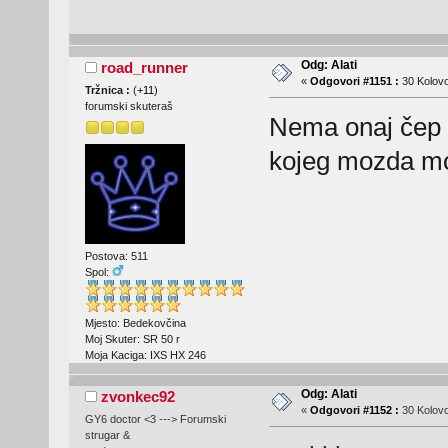
Odg: Alati
road_runner
«
Odgovori #1151 :
30 Kolovo
Tržnica :
(
+11
)
forumski skuteraš
Nema onaj čep 
kojeg mozda moz
Postova: 511
Spol:
Mjesto: Bedekovčina
Moj Skuter: SR 50 r
Moja Kaciga: IXS HX 246
Odg: Alati
zvonkec92
«
Odgovori #1152 :
30 Kolovo
GY6 doctor <3 ---> Forumski
strugar &