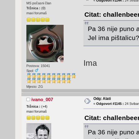
«
Odgovori #1144 :
24 Sviban
MS počasni član
Tržnica :
(
0
)
Citat: challenbee
maxi forumaš
Pa 36 nije puno a
Jel ima pištalicu
Ima
Postova: 15041
Spol:
Mjesto: ZG
Odg: Alati
ivano_007
«
Odgovori #1145 :
24 Sviban
Tržnica :
(
+4
)
maxi forumaš
Citat: challenbee
Pa 36 nije puno a