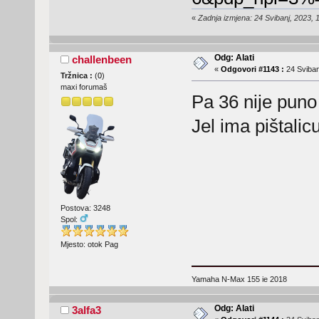
«
Zadnja izmjena: 24 Svibanj, 2023, 
Odg: Alati
challenbeen
«
Odgovori #1143 :
24 Sviban
Tržnica :
(
0
)
maxi forumaš
Pa 36 nije puno 
Jel ima pištalic
Postova: 3248
Spol:
Mjesto: otok Pag
Yamaha N-Max 155 ie 2018
Odg: Alati
3alfa3