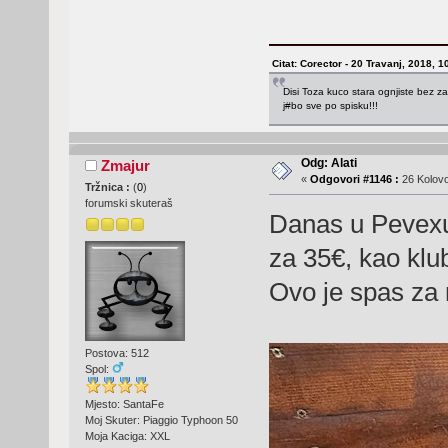
Citat: Corector - 20 Travanj, 2018, 1
Disi Toza kuco stara ognjiste bez za
j#bo sve po spisku!!!
Odg: Alati
Zmajur
«
Odgovori #1146 :
26 Kolovo
Tržnica :
(
0
)
forumski skuteraš
Danas u Pevexu
za 35€, kao klub
Ovo je spas za 
Postova: 512
Spol:
Mjesto: SantaFe
Moj Skuter: Piaggio Typhoon 50
Moja Kaciga: XXL