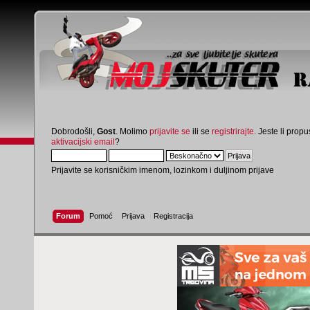
Dobrodošli,
Gost
. Molimo
prijavite se
ili se
registrirajte
. Jeste li propus
aktivacijski email
?
Prijavite se korisničkim imenom, lozinkom i duljinom prijave
Forum
Pomoć
Prijava
Registracija