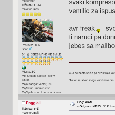
svaki kompreso
moderator
Tržnica :
(
+26
)
ventilic za isp
maxi forumaš
avr freak
svoj
ti naruci pa don
jebes sa mailbo
Postova: 6806
Spol:
B( . )( . )BIES MAKE ME SMILE
Mjesto: ZG
Ako se nešto sfuša pa drži i traje ko 
Moj Skuter: Baotian Rocky
180cc
"Neke se stvari mogu kupit novcem, 
Moja Kaciga: Vemar, IXS
MojSetup: imam ih više
MojSpuh: sporcki auspuh imam
Odg: Alati
Poggiali
«
Odgovori #1153 :
30 Kolovo
Tržnica :
(
+1
)
maxi forumaš