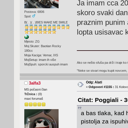
Ja imam cca 20 
skoro svaki dan
Postova: 6806
Spol:
praznim punim a 
B( . )( . )BIES MAKE ME SMILE
lopta usisavac k
Mjesto: ZG
Moj Skuter: Baotian Rocky
180cc
Moja Kaciga: Vemar, IXS
MojSetup: imam ih više
Ako se nešto sfuša pa drži i traje ko 
MojSpuh: sporcki auspuh imam
"Neke se stvari mogu kupit novcem, 
Odg: Alati
3alfa3
«
Odgovori #1155 :
31 Kolovo
MS počasni član
Tržnica :
(
0
)
Citat: Poggiali -
maxi forumaš
a bas tlaka, kad 
pistolja za ispuh