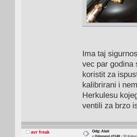
Ima taj sigurnosn
vec par godina 
koristit za ispu
kalibrirani i ne
Herkulesu kojeg
ventili za brzo 
Odg: Alati
avr freak
«
Odgovori #1149 :
30 Kolovo