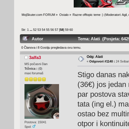
MojSkuter.com FORUM
»
Ostalo
»
Razne offtopic teme :)
(Moderatori:
Agil
,
Str:
1
...
52
53
54
55
56
57
[
58
]
59
60
Autor
Tema: Alati (Posjeta: 642
0 Članova i 8 Gostiju pregledava ovu temu.
Odg: Alati
3alfa3
«
Odgovori #1140 :
24 Sviban
MS počasni član
Tržnica :
(
0
)
Stigo danas na
maxi forumaš
(36€) jos jedan
par postova sta
tata (ing el.) 
ostao bez multim
otpor i kontinui
Postova: 15041
Spol: