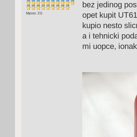
bez jedinog pos
opet kupit UT6
Mjesto: ZG
kupio nesto slic
a i tehnicki po
mi uopce, ionako