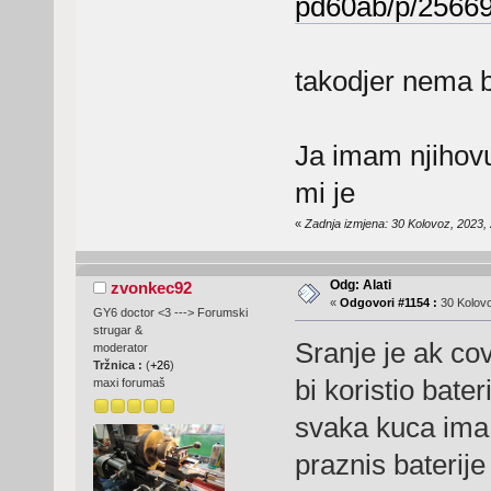
pd60ab/p/2566
takodjer nema ba
Ja imam njihovu
mi je
«
Zadnja izmjena: 30 Kolovoz, 2023, 
Odg: Alati
zvonkec92
«
Odgovori #1154 :
30 Kolovo
GY6 doctor <3 ---> Forumski
strugar &
Sranje je ak co
moderator
Tržnica :
(
+26
)
bi koristio bate
maxi forumaš
svaka kuca ima 
praznis baterije 