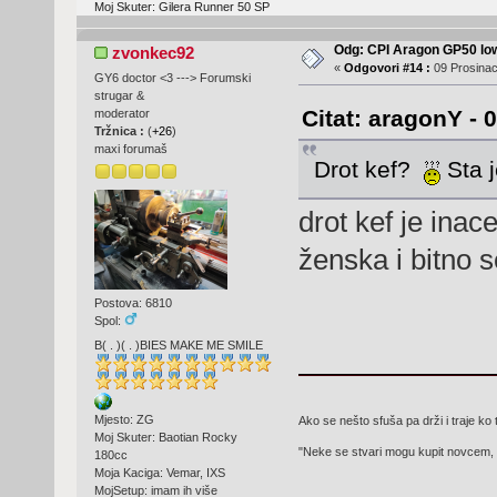
Moj Skuter: Gilera Runner 50 SP
Odg: CPI Aragon GP50 lo
zvonkec92
«
Odgovori #14 :
09 Prosinac
GY6 doctor <3 ---> Forumski
strugar &
Citat: aragonY - 
moderator
Tržnica :
(
+26
)
maxi forumaš
Drot kef?
Sta j
drot kef je inac
ženska i bitno s
Postova: 6810
Spol:
B( . )( . )BIES MAKE ME SMILE
Mjesto: ZG
Ako se nešto sfuša pa drži i traje ko 
Moj Skuter: Baotian Rocky
"Neke se stvari mogu kupit novcem, 
180cc
Moja Kaciga: Vemar, IXS
MojSetup: imam ih više