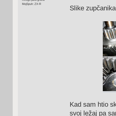
MojSpuh: ZX-R
Slike zupčanika u
Kad sam htio skl
svoj ležaj pa s