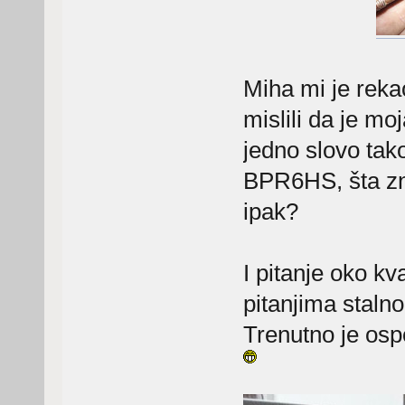
Miha mi je reka
mislili da je mo
jedno slovo tak
BPR6HS, šta zna
ipak?
I pitanje oko k
pitanjima stalno
Trenutno je osp