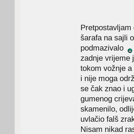
Pretpostavljam 
šarafa na sajli
podmazivalo
zadnje vrijeme 
tokom vožnje a i
i nije moga odr
se čak znao i ug
gumenog crijeva
skamenilo, odlij
uvlačio falš zra
Nisam nikad ras