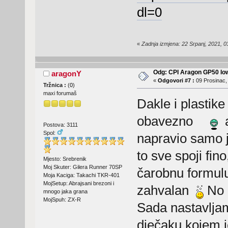
dl=0
«
Zadnja izmjena: 22 Srpanj, 2021, 
Odg: CPI Aragon GP50 lo
aragonY
«
Odgovori #7 :
09 Prosinac,
Tržnica :
(
0
)
maxi forumaš
Dakle i plastik
obavezno
a
Postova: 3111
Spol:
napravio samo j
to sve spoji fin
Mjesto: Srebrenik
Moj Skuter: Gilera Runner 70SP
čarobnu formulu
Moja Kaciga: Takachi TKR-401
MojSetup: Abrajsani brezoni i
zahvalan
No o
mnogo jaka grana
MojSpuh: ZX-R
Sada nastavlja
dječaku kojem je