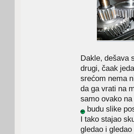
Dakle, dešava s
drugi, čaak jeda
srećom nema ni
da ga vrati na m
samo ovako na d
budu slike pos
I tako stajao sk
gledao i gledao 