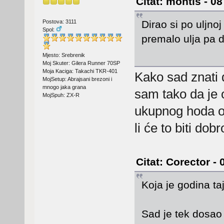
Citat: montis - 0
Dirao si po uljno
Postova: 3111
Spol:
premalo ulja pa d
Mjesto: Srebrenik
Moj Skuter: Gilera Runner 70SP
Moja Kaciga: Takachi TKR-401
Kako sad znati d
MojSetup: Abrajsani brezoni i
mnogo jaka grana
sam tako da je
MojSpuh: ZX-R
ukupnog hoda o
li će to biti dob
Citat: Corector -
Koja je godina ta
Sad je tek dosa