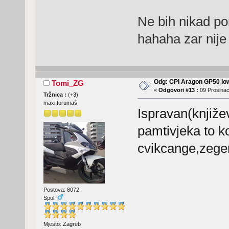
Ne bih nikad pom
hahaha zar nije
Odg: CPI Aragon GP50 lo
Tomi_ZG
«
Odgovori #13 :
09 Prosinac
Tržnica :
(
+3
)
maxi forumaš
Ispravan(književ
pamtivjeka to ko
cvikcange,zeger
Postova: 8072
Spol:
Mjesto: Zagreb