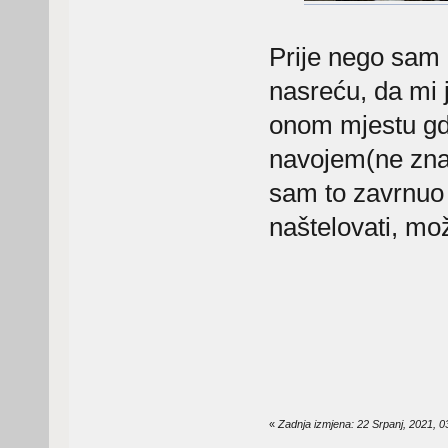
Prije nego sam 
nasreću, da mi j
onom mjestu gdj
navojem(ne znam
sam to zavrnuo 
naštelovati, m
«
Zadnja izmjena: 22 Srpanj, 2021, 