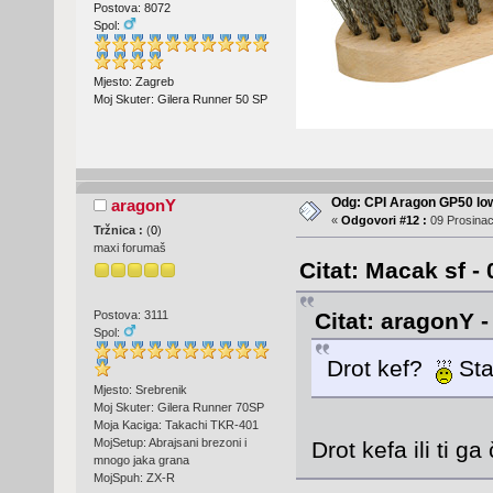
Postova: 8072
Spol:
Mjesto: Zagreb
Moj Skuter: Gilera Runner 50 SP
Odg: CPI Aragon GP50 lo
aragonY
«
Odgovori #12 :
09 Prosinac
Tržnica :
(
0
)
maxi forumaš
Citat: Macak sf -
Citat: aragonY -
Postova: 3111
Spol:
Drot kef?
Sta
Mjesto: Srebrenik
Moj Skuter: Gilera Runner 70SP
Moja Kaciga: Takachi TKR-401
MojSetup: Abrajsani brezoni i
Drot kefa ili ti ga
mnogo jaka grana
MojSpuh: ZX-R