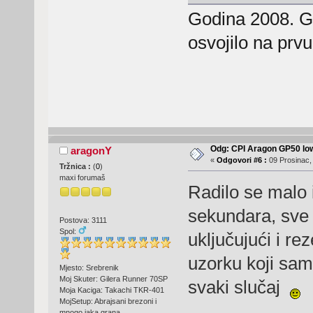
Godina 2008. GP
osvojilo na pr
Odg: CPI Aragon GP50 lo
aragonY
«
Odgovori #6 :
09 Prosinac,
Tržnica :
(
0
)
maxi forumaš
Radilo se malo 
sekundara, sve 
Postova: 3111
Spol:
uključujući i re
uzorku koji sam
Mjesto: Srebrenik
Moj Skuter: Gilera Runner 70SP
svaki slučaj
Moja Kaciga: Takachi TKR-401
MojSetup: Abrajsani brezoni i
mnogo jaka grana