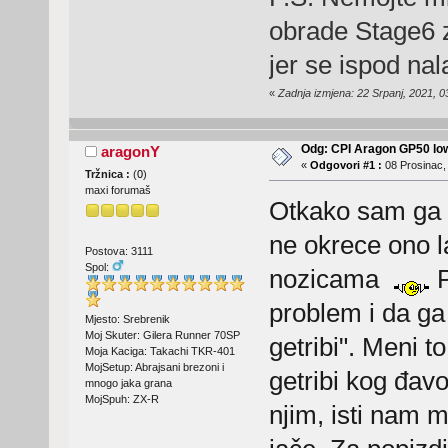
obrade Stage6 zn
jer se ispod na
«
Zadnja izmjena: 22 Srpanj, 2021, 
Odg: CPI Aragon GP50 lo
aragonY
«
Odgovori #1 :
08 Prosinac,
Tržnica :
(
0
)
maxi forumaš
Otkako sam ga k
ne okrece ono l
Postova: 3111
Spol:
nozicama
P
problem i da ga
Mjesto: Srebrenik
Moj Skuter: Gilera Runner 70SP
getribi". Meni to
Moja Kaciga: Takachi TKR-401
MojSetup: Abrajsani brezoni i
getribi kog đavo
mnogo jaka grana
MojSpuh: ZX-R
njim, isti nam m