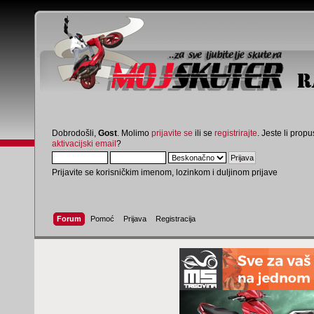
Dobrodošli,
Gost
. Molimo
prijavite se
ili se
registrirajte
. Jeste li propus
aktivacijski email
?
Prijavite se korisničkim imenom, lozinkom i duljinom prijave
Forum
Pomoć
Prijava
Registracija