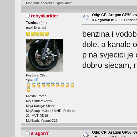
MojSpuh: sporcki auspuh imam
Odg: CPI Aragon GP50 lo
robyakarider
«
Odgovori #15 :
09 Prosinac
Tržnica :
(
+4
)
maxi forumaš
benzina i vodobr
dole, a kanale 
p na svjecici je
dobro sjecam, n
Postova: 2975
Spol:
Mjesto: Poreč
Moj Skuter: Aerox
Moja Kaciga: Shark
MojSetup: Malossi MHR, Dellorto
21, MVT DD19
MojSpuh: Yasuni C16
Odg: CPI Aragon GP50 lo
aragonY