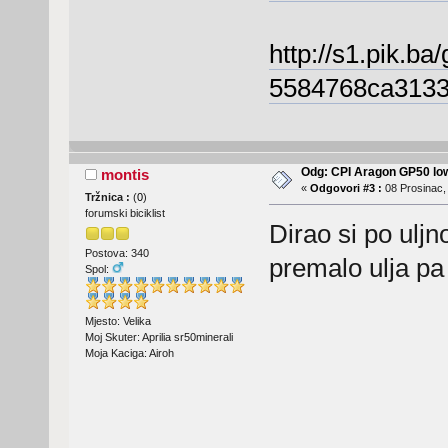
http://s1.pik.ba
5584768ca3133-
Odg: CPI Aragon GP50 lo
montis
«
Odgovori #3 :
08 Prosinac, 
Tržnica :
(
0
)
forumski biciklist
Dirao si po ulj
Postova: 340
premalo ulja pa 
Spol:
Mjesto: Velika
Moj Skuter: Aprilia sr50minerali
Moja Kaciga: Airoh