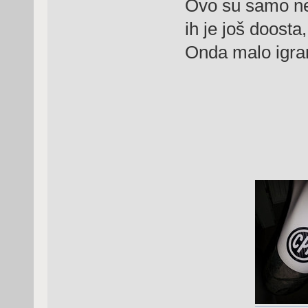
Ovo su samo nek
ih je još doost
Onda malo igran