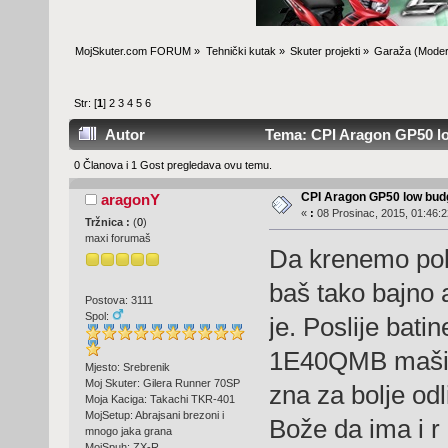
MojSkuter.com FORUM
»
Tehnički kutak
»
Skuter projekti
»
Garaža
(Moder
Str: [
1
]
2
3
4
5
6
Autor
Tema: CPI Aragon GP50 lo
0 Članova i 1 Gost pregledava ovu temu.
CPI Aragon GP50 low bud
aragonY
«
:
08 Prosinac, 2015, 01:46:2
Tržnica :
(
0
)
maxi forumaš
Da krenemo pola
baš tako bajno a
Postova: 3111
Spol:
je. Poslije bati
1E40QMB mašina
Mjesto: Srebrenik
Moj Skuter: Gilera Runner 70SP
zna za bolje odl
Moja Kaciga: Takachi TKR-401
MojSetup: Abrajsani brezoni i
Bože da ima i r 
mnogo jaka grana
MojSpuh: ZX-R