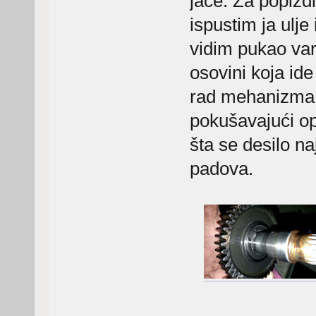
jače. Za popizdi
ispustim ja ulje
vidim pukao var
osovini koja id
rad mehanizma.
pokušavajući opi
šta se desilo na
padova.