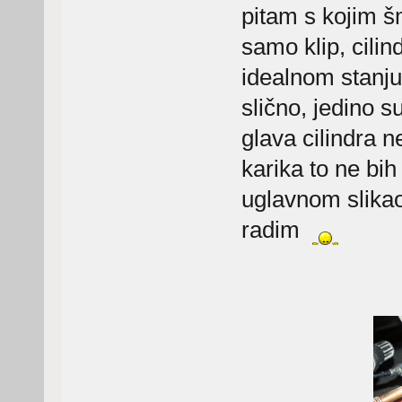
pitam s kojim š
samo klip, cilin
idealnom stanju 
slično, jedino s
glava cilindra n
karika to ne bih
uglavnom slikao
radim