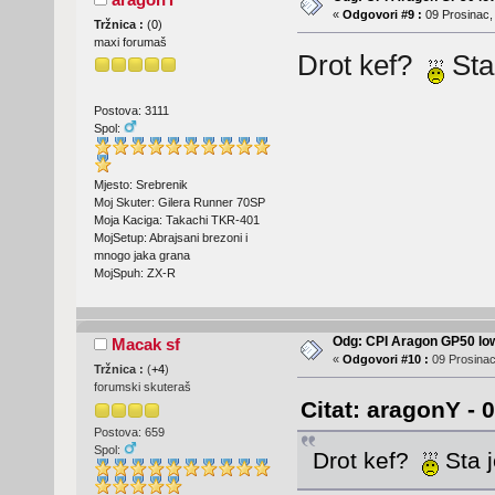
«
Odgovori #9 :
09 Prosinac,
Tržnica :
(
0
)
maxi forumaš
Drot kef?
Sta 
Postova: 3111
Spol:
Mjesto: Srebrenik
Moj Skuter: Gilera Runner 70SP
Moja Kaciga: Takachi TKR-401
MojSetup: Abrajsani brezoni i
mnogo jaka grana
MojSpuh: ZX-R
Odg: CPI Aragon GP50 lo
Macak sf
«
Odgovori #10 :
09 Prosinac
Tržnica :
(
+4
)
forumski skuteraš
Citat: aragonY - 
Postova: 659
Spol:
Drot kef?
Sta j