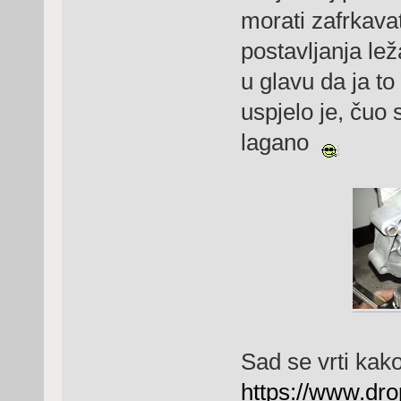
morati zafrkava
postavljanja le
u glavu da ja t
uspjelo je, čuo 
lagano
Sad se vrti kak
https://www.d