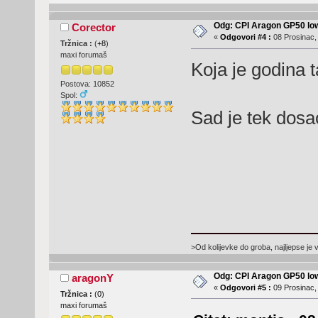
Odg: CPI Aragon GP50 lo
Corector
«
Odgovori #4 :
08 Prosinac,
Tržnica :
(
+8
)
maxi forumaš
Koja je godina t
Postova: 10852
Spol:
Sad je tek dos
>Od kolijevke do groba, najljepse je 
Odg: CPI Aragon GP50 lo
aragonY
«
Odgovori #5 :
09 Prosinac,
Tržnica :
(
0
)
maxi forumaš