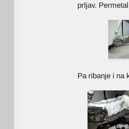
prljav. Permetal
Pa ribanje i na 