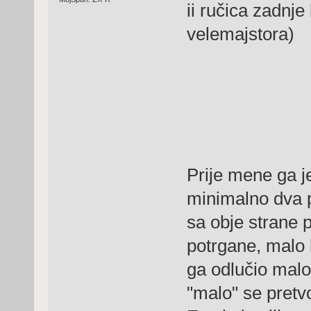
ii ručica zadnje
velemajstora)
Prije mene ga j
minimalno dva p
sa obje strane 
potrgane, malo 
ga odlučio malo
"malo" se pretv