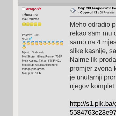
Odg: CPI Aragon GP50 lo
aragonY
«
Odgovori #2 :
08 Prosinac,
Tržnica :
(
0
)
maxi forumaš
Meho odradio p
rekao sam mu da
Postova: 3111
Spol:
samo na 4 mjest
slike kasnije, s
Mjesto: Srebrenik
Moj Skuter: Gilera Runner 70SP
Naime lik proda
Moja Kaciga: Takachi TKR-401
MojSetup: Abrajsani brezoni i
promjer zvona 
mnogo jaka grana
MojSpuh: ZX-R
je unutarnji pr
njegov komplet 
http://s1.pik.ba
5584763c23e97-