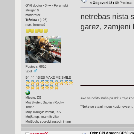
«
Odgovori #8 :
09 Prosinac,
GY6 doctor <3 ---> Forumski
strugar &
netrebas nista s
moderator
Tržnica :
(
+26
)
garez, zamjeni k
maxi forumaš
Postova: 6810
Spol:
B( . )( . )BIES MAKE ME SMILE
Mjesto: ZG
Ako se nešto sfuša pa drži i traje ko 
Moj Skuter: Baotian Rocky
"Neke se stvari mogu kupit novcem, 
180cc
Moja Kaciga: Vemar, IXS
MojSetup: imam ih više
MojSpuh: sporcki auspuh imam
Odg: CPI Aragon GP50 lo
aragonY