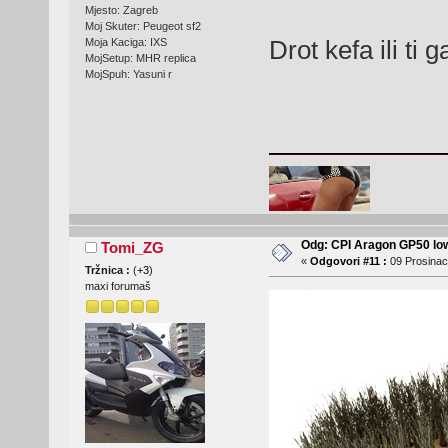
Mjesto: Zagreb
Moj Skuter: Peugeot sf2
Drot kefa ili ti 
Moja Kaciga: IXS
MojSetup: MHR replica
MojSpuh: Yasuni r
Odg: CPI Aragon GP50 lo
Tomi_ZG
«
Odgovori #11 :
09 Prosinac
Tržnica :
(
+3
)
maxi forumaš