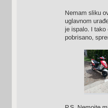
Nemam sliku ov
uglavnom urađen
je ispalo. I tako
pobrisano, spr
P.S. Nemojte mi