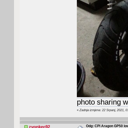
photo sharing w
«
Zadnja izmjena: 22 Srpanj, 2021, 
Odg: CPI Aragon GP50 lo
zvonkec92