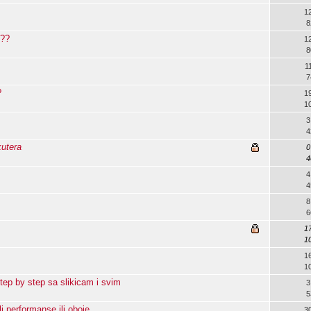
1
8
???
1
8
1
7
?
1
1
3
4
kutera
0
4
4
4
8
6
1
1
1
1
step by step sa slikicam i svim
3
5
ili performanse ili oboje
3