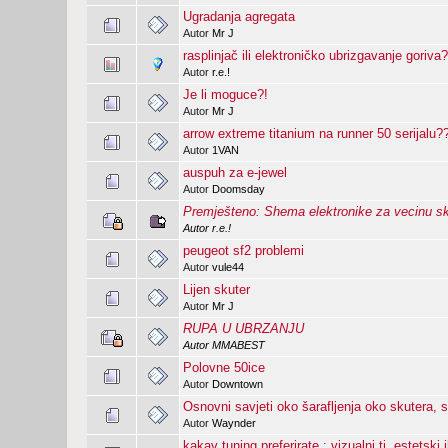
Ugradanja agregata
Autor
Mr J
rasplinjač ili elektroničko ubrizgavanje goriva
Autor
r.e.!
Je li moguce?!
Autor
Mr J
arrow extreme titanium na runner 50 serijalu?
Autor
1VAN
auspuh za e-jewel
Autor
Doomsday
Premješteno: Shema elektronike za vecinu s
Autor
r.e.!
peugeot sf2 problemi
Autor
vule44
Lijen skuter
Autor
Mr J
RUPA U UBRZANJU
Autor
MMABEST
Polovne 50ice
Autor
Downtown
Osnovni savjeti oko šarafljenja oko skutera, 
Autor
Waynder
kakav tuning preferirate : vizualni tj. estetski 