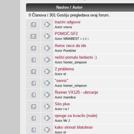
Naslov
/
Autor
0 Članova i 301 Gostiju pregledava ovaj forum.
trazim odgovor
Autor
vosra
POMOĆ-SF2
Autor
MMABEST
«
1
2
»
Aerox nece da ide
Autor
Punisher
nešto pomalo bedasto :)
Autor
homer_simpson
2 problema
Autor
el
"servis"
Autor
homer_simpson
Runner VX125 - ubrzanje
Autor
marelica
Sito plus
Autor
r.e.!
opruge za kvacilo (male)
Autor
Mr J
kako skinuti blatobran
Autor
el