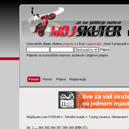
Dobrodošli,
Gost
. Molimo
prijavite se
ili se
registrirajte
. Jeste li propustili 
Prijavite se korisničkim imenom, lozinkom i duljinom prijave
Forum
Pomoć
Prijava
Registracija
MojSkuter.com FORUM
»
Tehnički kutak
»
Tuning skutera 
(Moderatori
Str:
1
...
364
365
366
367
368
369
[
370
]
371