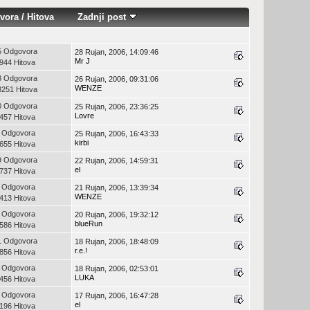
vora
/
Hitova
Zadnji post
5 Odgovora
28 Rujan, 2006, 14:09:46
Mr J
944 Hitova
3 Odgovora
26 Rujan, 2006, 09:31:06
WENZE
3251 Hitova
0 Odgovora
25 Rujan, 2006, 23:36:25
Lovre
457 Hitova
 Odgovora
25 Rujan, 2006, 16:43:33
kirbi
655 Hitova
9 Odgovora
22 Rujan, 2006, 14:59:31
el
737 Hitova
 Odgovora
21 Rujan, 2006, 13:39:34
WENZE
413 Hitova
 Odgovora
20 Rujan, 2006, 19:32:12
blueRun
586 Hitova
1 Odgovora
18 Rujan, 2006, 18:48:09
r.e.!
856 Hitova
 Odgovora
18 Rujan, 2006, 02:53:01
LUKA
456 Hitova
 Odgovora
17 Rujan, 2006, 16:47:28
el
196 Hitova