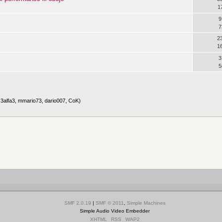
1
9
7
2
1
3
5
:
3alfa3
,
mmario73
,
dario007
,
CoK
)
SMF 2.0.19
|
SMF © 2011
,
Simple Machines
Simple Audio Video Embedder
XHTML
RSS
WAP2