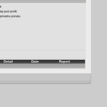
t
aj puni profil.
 privatnu poruku.
Detail
Date
Report