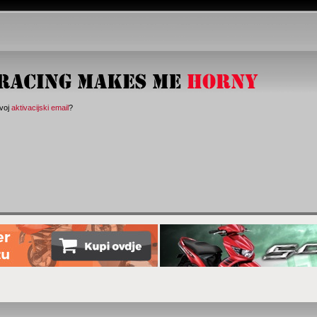
svoj
aktivacijski email
?