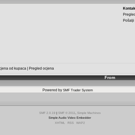
Kontak
Pregled
Pošalji
cjena od kupaca
|
Pregled ocjena
From
Powered by
SMF Trader System
SMF 2.0.19
|
SMF © 2011
,
Simple Machines
Simple Audio Video Embedder
XHTML
RSS
WAP2