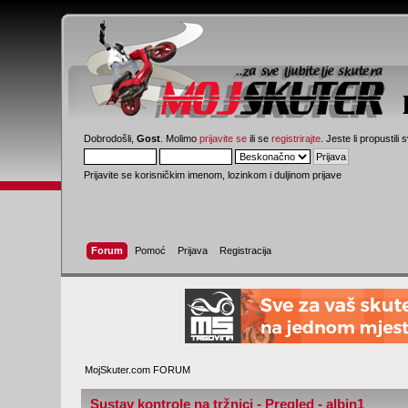
Dobrodošli,
Gost
. Molimo
prijavite se
ili se
registrirajte
. Jeste li propustili 
Prijavite se korisničkim imenom, lozinkom i duljinom prijave
Forum
Pomoć
Prijava
Registracija
MojSkuter.com FORUM
Sustav kontrole na tržnici - Pregled - albin1