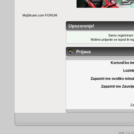
MojSkuter.com FORUM
Upozorenje!
Samo registrirani k
Molimo prijavite se ispod ili
reg
Prijava
Korisničko I
Lozin
Zapamti me ovoliko minu
Zapamti me Zauvije
Za
SMF 2.0.1