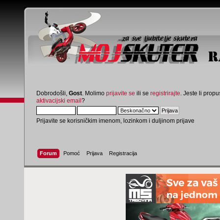
Dobrodošli,
Gost
. Molimo
prijavite se
ili se
registrirajte
. Jeste li propus
aktivacijski email
?
Prijavite se korisničkim imenom, lozinkom i duljinom prijave
Forum
Pomoć
Prijava
Registracija