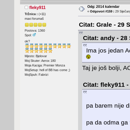
Odg: 2014 kalendar
fleky911
«
Odgovori #159 :
29 Siječanj
Tržnica :
(
+11
)
maxi forumaš
Citat: Grale - 29 
Postova: 1360
Spol:
Citat: andy - 28
ok?
Ima jos jedan A
Mjesto: Bjelovar
Moj Skuter: Aerox 180
Moja Kaciga: Premier Monza
Taj je još bolji,
MojSetup: hell of BB has come ;)
MojSpuh: Fabrizi
Citat: fleky911 
pa barem nije 
pa da odma ga 