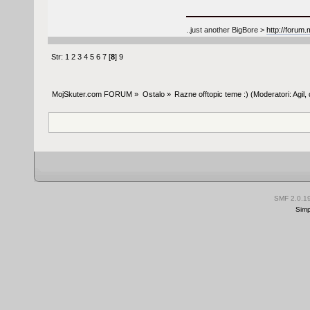
..just another BigBore >
http://forum
Str:
1
2
3
4
5
6
7
[
8
]
9
MojSkuter.com FORUM
»
Ostalo
»
Razne offtopic teme :)
(Moderatori:
Agil
,
SMF 2.0.1
Simp