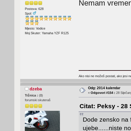
Nemam vremena
Postova: 628
Spol:
Mjesto: Vodice
Moj Skuter: Yamaha YZF R125
Ako nisi ne možeš postati, ako jesi n
Odg: 2014 kalendar
dzeba
«
Odgovori #154 :
28 Siječanj
Tržnica :
(
0
)
forumski skuteraš
Citat: Peksy - 28 
Dode zensko na 
ujebe......niste n