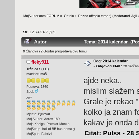
MojSkuter.com FORUM
»
Ostalo
»
Razne offtopic teme :)
(Moderatori:
Agil
,
Str:
1
2
3
4
5
6
7
[
8
]
9
Autor
Tema: 2014 kalendar (Pos
0 Članova i 2 Gostiju pregledava ovu temu.
Odg: 2014 kalendar
fleky911
«
Odgovori #140 :
28 Siječanj
Tržnica :
(
+11
)
maxi forumaš
ajde neka..
Postova: 1360
mislim slažem 
Spol:
ok?
Grale je rekao 
kolko ja znam 
Mjesto: Bjelovar
Moj Skuter: Aerox 180
kakav je onda 
Moja Kaciga: Premier Monza
MojSetup: hell of BB has come ;)
Citat: Pulss - 28 
MojSpuh: Fabrizi