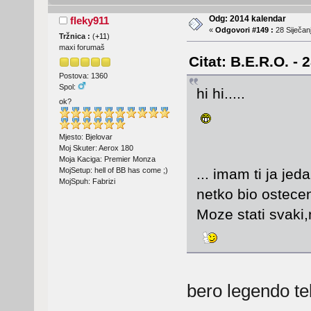
Odg: 2014 kalendar
fleky911
«
Odgovori #149 :
28 Siječanj
Tržnica :
(
+11
)
maxi forumaš
Citat: B.E.R.O. - 
Postova: 1360
Spol:
hi hi.....
ok?
Mjesto: Bjelovar
Moj Skuter: Aerox 180
Moja Kaciga: Premier Monza
MojSetup: hell of BB has come ;)
... imam ti ja jed
MojSpuh: Fabrizi
netko bio ostece
Moze stati svaki,
bero legendo t