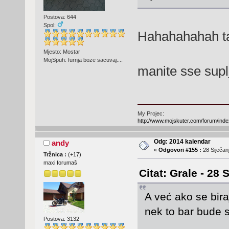
Postova: 644
Spol:
Hahahahahah ta
Mjesto: Mostar
MojSpuh: furnja boze sacuvaj....
manite sse supl
My Projec:
http://www.mojskuter.com/forum/inde
Odg: 2014 kalendar
andy
«
Odgovori #155 :
28 Siječanj
Tržnica :
(
+17
)
maxi forumaš
Citat: Grale - 28 
A već ako se bira
nek to bar bude
Postova: 3132