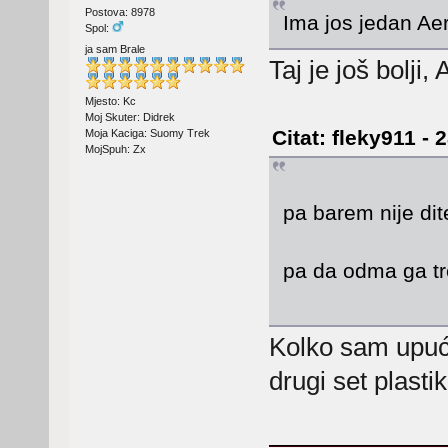
Postova: 8978
Ima jos jedan Ae
Spol:
ja sam Brale
Taj je još bolj
Mjesto: Kc
Moj Skuter: Didrek
Citat: fleky911 - 
Moja Kaciga: Suomy Trek
MojSpuh: Zx
pa barem nije di
pa da odma ga tr
Kolko sam upuće
drugi set plast