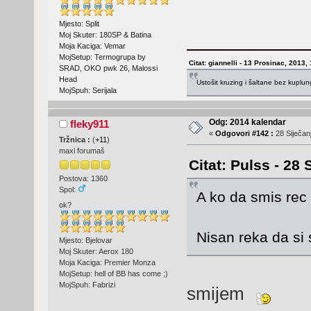
Mjesto: Split
Moj Skuter: 180SP & Batina
Moja Kaciga: Vemar
MojSetup: Termogrupa by
Citat: giannelli - 13 Prosinac, 2013,
SRAD, OKO pwk 26, Malossi
Head
Ustošit kruzing i šaltane bez kuplu
MojSpuh: Serijala
Odg: 2014 kalendar
fleky911
«
Odgovori #142 :
28 Siječanj
Tržnica :
(
+11
)
maxi forumaš
Citat: Pulss - 28 
Postova: 1360
Spol:
A ko da smis rec
ok?
Nisan reka da si
Mjesto: Bjelovar
Moj Skuter: Aerox 180
Moja Kaciga: Premier Monza
MojSetup: hell of BB has come ;)
MojSpuh: Fabrizi
smijem