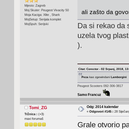
Mjesto: Zagreb
Moj Skuter: Peugeot Vivacity 50
ali zašto da gov
Moja Kaciga: Xlite , Shark
MojSetup: Serijala komplet
Da si rekao da s
MojSpuh: Serijski
uzela tvog plas
).
Citat: Corector - 02 Srpanj, 2018, 13
Peza
kao zgewindani
Lamborgini
Peugeot Scooters 092-306-3817
Samo Francuz
Odg: 2014 kalendar
Tomi_ZG
«
Odgovori #145 :
28 Siječanj
Tržnica :
(
+3
)
maxi forumaš
Grale otvorio p