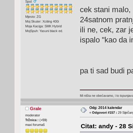
Spol:
cek stani malo, d
Mjesto: ZG
24satnom prat
Moj Skuter: Xciting 400i
Moja Kaciga: SMK Hybrid
ili ne, cek, zar 
MojSpuh: Yasuni black ed.
ispalo "kao da 
pa ti sad budi
Mi ništa ne obećavamo, i to ispunjav
Odg: 2014 kalendar
Grale
«
Odgovori #157 :
29 Siječanj
moderator
Tržnica :
(
+59
)
Citat: andy - 28 S
maxi forumaš