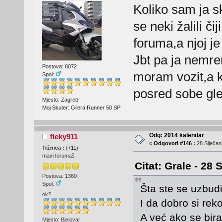
Koliko sam ja s
se neki žalili či
foruma,a njoj j
Jbt pa ja nemre
Postova: 8072
moram vozit,a 
Spol:
posred sobe g
Mjesto: Zagreb
Moj Skuter: Gilera Runner 50 SP
Odg: 2014 kalendar
fleky911
«
Odgovori #146 :
28 Siječanj
Tržnica :
(
+11
)
maxi forumaš
Citat: Grale - 28 
Postova: 1360
Spol:
Šta ste se uzbud
ok?
I da dobro si reko,
A već ako se bira
Mjesto: Bjelovar