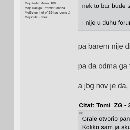
Moj Skuter: Aerox 180
nek to bar bude
Moja Kaciga: Premier Monza
MojSetup: hell of BB has come ;)
MojSpuh: Fabrizi
I nije u duhu forum
pa barem nije 
pa da odma ga 
a jbg nov je da
Citat: Tomi_ZG - 
Grale otvorio pa
Koliko sam ja sku