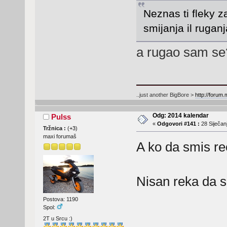
Neznas ti fleky z
smijanja il rugan
a rugao sam s
..just another BigBore >
http://forum
Odg: 2014 kalendar
Pulss
«
Odgovori #141 :
28 Siječanj
Tržnica :
(
+3
)
maxi forumaš
A ko da smis re
Nisan reka da s
Postova: 1190
Spol:
2T u Srcu :)