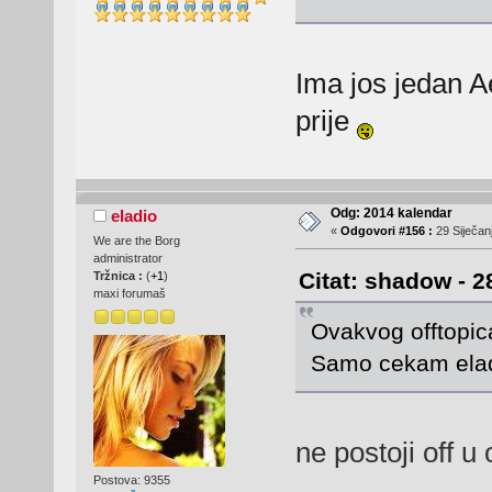
Ima jos jedan A
prije
Odg: 2014 kalendar
eladio
«
Odgovori #156 :
29 Siječanj
We are the Borg
administrator
Citat: shadow - 2
Tržnica :
(
+1
)
maxi forumaš
Ovakvog offtopica
Samo cekam elad
ne postoji off u
Postova: 9355