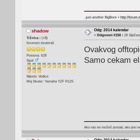
..just another BigBore >
http://forum
Odg: 2014 kalendar
shadow
«
Odgovori #150 :
28 Siječanj
Tržnica :
(
+3
)
forumski skuteraš
Ovakvog offtopi
Postova: 628
Samo cekam ela
Spol:
Mjesto: Vodice
Moj Skuter: Yamaha YZF R125
Ako nisi ne možeš postati, ako jesi n