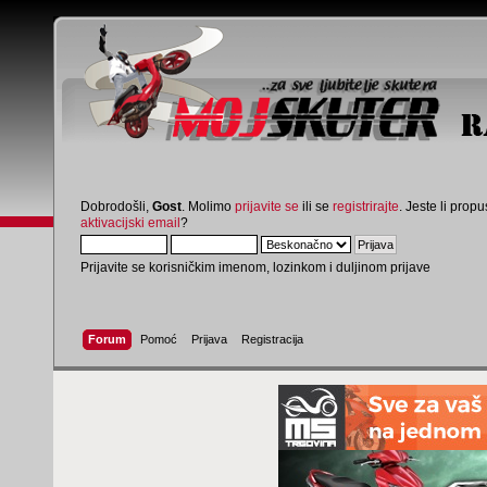
Dobrodošli,
Gost
. Molimo
prijavite se
ili se
registrirajte
. Jeste li propus
aktivacijski email
?
Prijavite se korisničkim imenom, lozinkom i duljinom prijave
Forum
Pomoć
Prijava
Registracija