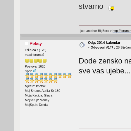
stvarno
..just another BigBore >
http://forum
Odg: 2014 kalendar
Peksy
«
Odgovori #147 :
28 Siječanj
Tržnica :
(
+28
)
maxi forumaš
Dode zensko na
Postova: 1620
sve vas ujebe...
Spol:
Mjesto: Imotski
Moj Skuter: Aprilia Sr 180
Moja Kaciga: Glava
MojSetup: Money
MojSpuh: Drnda