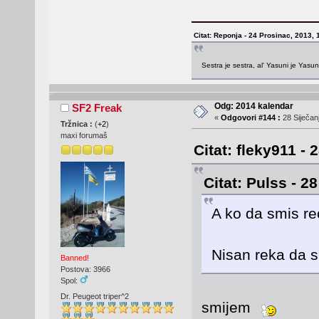
Citat: Reponja - 24 Prosinac, 2013, 
Sestra je sestra, al' Yasuni je Yasu
Odg: 2014 kalendar
SF2 Freak
«
Odgovori #144 :
28 Siječanj
Tržnica :
(
+2
)
maxi forumaš
Citat: fleky911 - 
Citat: Pulss - 2
A ko da smis re
Nisan reka da 
Banned!
Postova: 3966
Spol:
Dr. Peugeot triper^2
smijem