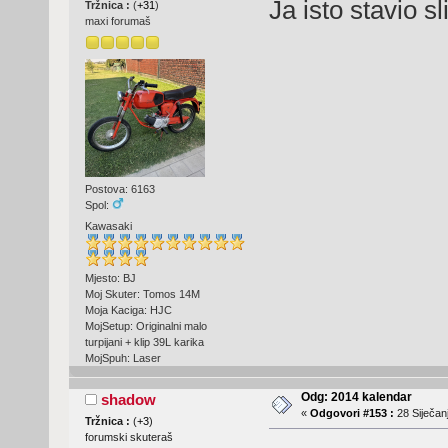
Ja isto stavio s
Tržnica :
(
+31
)
maxi forumaš
Postova: 6163
Spol:
Kawasaki
Mjesto: BJ
Moj Skuter: Tomos 14M
Moja Kaciga: HJC
MojSetup: Originalni malo
turpijani + klip 39L karika
MojSpuh: Laser
Odg: 2014 kalendar
shadow
«
Odgovori #153 :
28 Siječanj
Tržnica :
(
+3
)
forumski skuteraš