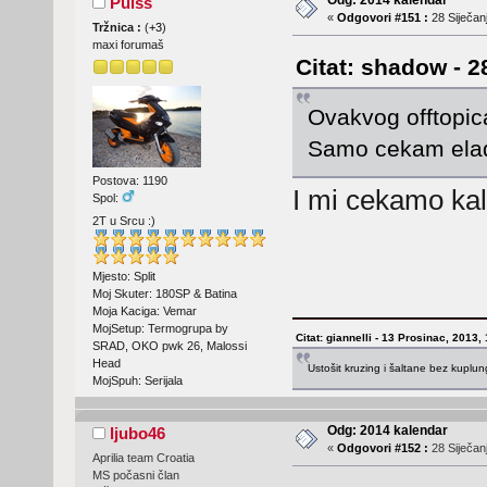
Odg: 2014 kalendar
Pulss
«
Odgovori #151 :
28 Siječanj
Tržnica :
(
+3
)
maxi forumaš
Citat: shadow - 2
Ovakvog offtopica
Samo cekam elad
Postova: 1190
I mi cekamo k
Spol:
2T u Srcu :)
Mjesto: Split
Moj Skuter: 180SP & Batina
Moja Kaciga: Vemar
MojSetup: Termogrupa by
Citat: giannelli - 13 Prosinac, 2013,
SRAD, OKO pwk 26, Malossi
Head
Ustošit kruzing i šaltane bez kuplu
MojSpuh: Serijala
Odg: 2014 kalendar
ljubo46
«
Odgovori #152 :
28 Siječanj
Aprilia team Croatia
MS počasni član