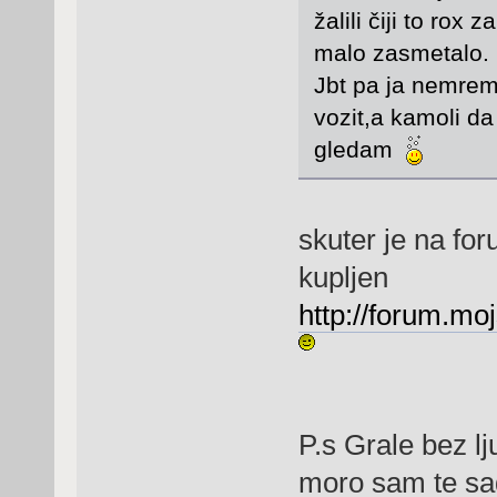
žalili čiji to rox
malo zasmetalo.
Jbt pa ja nemrem
vozit,a kamoli d
gledam
skuter je na fo
kupljen
http://forum.mo
P.s Grale bez lju
moro sam te sa