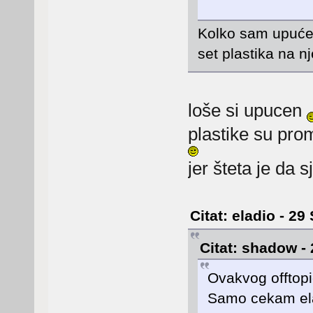
Kolko sam upućen,
set plastika na 
loše si upucen
plastike su pro
jer šteta je da
Citat: eladio - 29
Citat: shadow - 
Ovakvog offtopi
Samo cekam ela