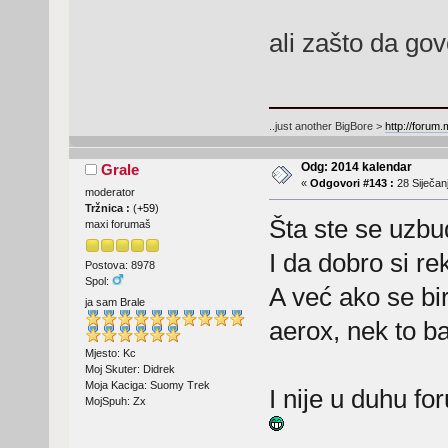
ali zašto da g
..just another BigBore >
http://forum
Odg: 2014 kalendar
Grale
«
Odgovori #143 :
28 Siječanj
moderator
Tržnica :
(
+59
)
Šta ste se uzbu
maxi forumaš
I da dobro si rek
Postova: 8978
Spol:
A već ako se bir
ja sam Brale
aerox, nek to 
Mjesto: Kc
Moj Skuter: Didrek
Moja Kaciga: Suomy Trek
I nije u duhu for
MojSpuh: Zx