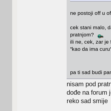
ne postoji off u 
cek stani malo, da
pratnjom?
ili ne, cek, zar j
"kao da ima cur
pa ti sad budi 
nisam pod pra
dođe na forum 
reko sad smij