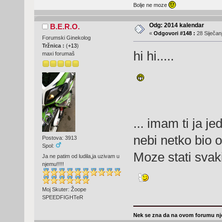
Bolje ne moze
Odg: 2014 kalendar
B.E.R.O.
«
Odgovori #148 :
28 Siječanj
Forumski Ginekolog
Tržnica :
(
+13
)
hi hi.....
maxi forumaš
... imam ti ja j
nebi netko bio 
Postova: 3913
Spol:
Moze stati svak
Ja ne patim od ludila,ja uzivam u
njemu!!!!!
Moj Skuter: Žoope
SPEEDFIGHTeR
Nek se zna da na ovom forumu nje