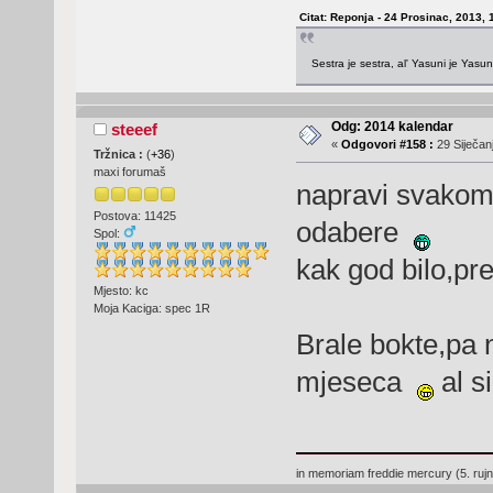
Citat: Reponja - 24 Prosinac, 2013, 
Sestra je sestra, al' Yasuni je Yasu
Odg: 2014 kalendar
steeef
«
Odgovori #158 :
29 Siječanj
Tržnica :
(
+36
)
maxi forumaš
napravi svakom
Postova: 11425
odabere
Spol:
kak god bilo,pr
Mjesto: kc
Moja Kaciga: spec 1R
Brale bokte,pa 
mjeseca
al s
in memoriam freddie mercury (5. ruj