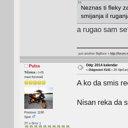
Neznas ti fleky z
smijanja il rugan
a rugao sam s
..just another BigBore >
http://forum
Odg: 2014 kalendar
Pulss
«
Odgovori #141 :
28 Siječanj
Tržnica :
(
+3
)
maxi forumaš
A ko da smis re
Nisan reka da s
Postova: 1190
Spol:
2T u Srcu :)