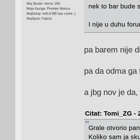
Moj Skuter: Aerox 180
nek to bar bude
Moja Kaciga: Premier Monza
MojSetup: hell of BB has come ;)
MojSpuh: Fabrizi
I nije u duhu forum
pa barem nije 
pa da odma ga 
a jbg nov je da
Citat: Tomi_ZG - 
Grale otvorio pa
Koliko sam ja sku