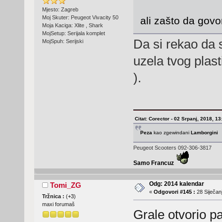
Mjesto: Zagreb
Moj Skuter: Peugeot Vivacity 50
ali zašto da gov
Moja Kaciga: Xlite , Shark
MojSetup: Serijala komplet
Da si rekao da s
MojSpuh: Serijski
uzela tvog plas
).
Citat: Corector - 02 Srpanj, 2018, 13
Peza
kao zgewindani
Lamborgini
Peugeot Scooters 092-306-3817
Samo Francuz
Odg: 2014 kalendar
Tomi_ZG
«
Odgovori #145 :
28 Siječanj
Tržnica :
(
+3
)
maxi forumaš
Grale otvorio p