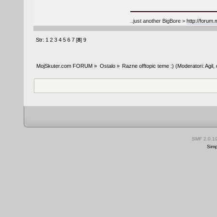
..just another BigBore >
http://forum
Str:
1
2
3
4
5
6
7
[
8
]
9
MojSkuter.com FORUM
»
Ostalo
»
Razne offtopic teme :)
(Moderatori:
Agil
,
SMF 2.0.1
Simp