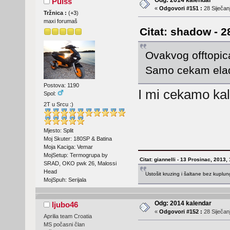
Odg: 2014 kalendar
Pulss
«
Odgovori #151 :
28 Siječanj
Tržnica :
(
+3
)
maxi forumaš
Citat: shadow - 2
Ovakvog offtopica
Samo cekam elad
Postova: 1190
I mi cekamo k
Spol:
2T u Srcu :)
Mjesto: Split
Moj Skuter: 180SP & Batina
Moja Kaciga: Vemar
MojSetup: Termogrupa by
Citat: giannelli - 13 Prosinac, 2013,
SRAD, OKO pwk 26, Malossi
Head
Ustošit kruzing i šaltane bez kuplu
MojSpuh: Serijala
Odg: 2014 kalendar
ljubo46
«
Odgovori #152 :
28 Siječanj
Aprilia team Croatia
MS počasni član