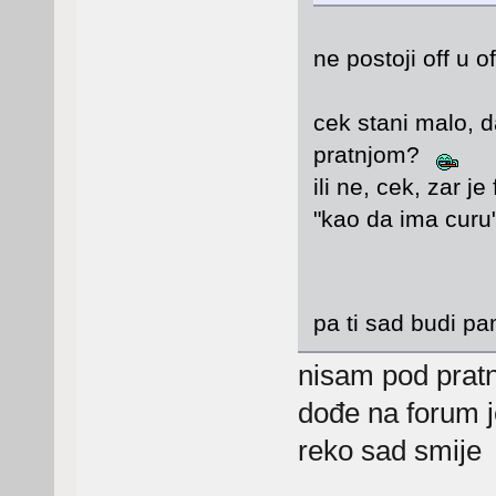
ne postoji off u 
cek stani malo, da
pratnjom?
ili ne, cek, zar j
"kao da ima cur
pa ti sad budi 
nisam pod pra
dođe na forum 
reko sad smij