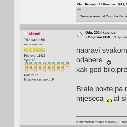
Citat: Reponja - 24 Prosinac, 2013, 
Sestra je sestra, al' Yasuni je Yasu
Odg: 2014 kalendar
steeef
«
Odgovori #158 :
29 Siječanj
Tržnica :
(
+36
)
maxi forumaš
napravi svakom
Postova: 11425
odabere
Spol:
kak god bilo,pr
Mjesto: kc
Moja Kaciga: spec 1R
Brale bokte,pa 
mjeseca
al s
in memoriam freddie mercury (5. ruj