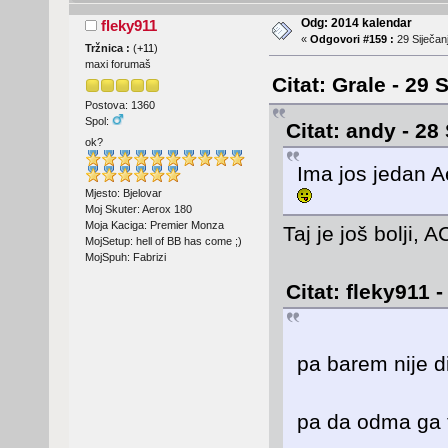
Odg: 2014 kalendar
fleky911
«
Odgovori #159 :
29 Siječanj
Tržnica :
(
+11
)
maxi forumaš
Citat: Grale - 29 
Postova: 1360
Spol:
Citat: andy - 28
ok?
Ima jos jedan A
Mjesto: Bjelovar
Moj Skuter: Aerox 180
Moja Kaciga: Premier Monza
Taj je još bolji,
MojSetup: hell of BB has come ;)
MojSpuh: Fabrizi
Citat: fleky911 
pa barem nije 
pa da odma ga 