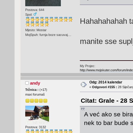
Postova: 644
Spol:
Hahahahahah ta
Mjesto: Mostar
MojSpuh: furnja boze sacuvaj....
manite sse supl
My Projec:
http://www.mojskuter.com/forum/inde
Odg: 2014 kalendar
andy
«
Odgovori #155 :
28 Siječanj
Tržnica :
(
+17
)
maxi forumaš
Citat: Grale - 28 
A već ako se bira
nek to bar bude
Postova: 3132