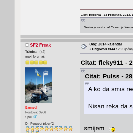
Citat: Reponja - 24 Prosinac, 2013, 
Sestra je sestra, al' Yasuni je Yasu
Odg: 2014 kalendar
SF2 Freak
«
Odgovori #144 :
28 Siječanj
Tržnica :
(
+2
)
maxi forumaš
Citat: fleky911 - 
Citat: Pulss - 2
A ko da smis re
Nisan reka da 
Banned!
Postova: 3966
Spol:
Dr. Peugeot triper^2
smijem