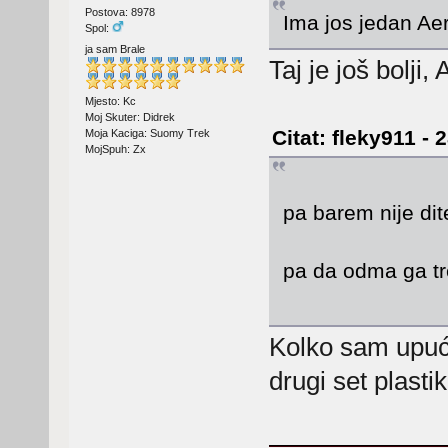
Postova: 8978
Ima jos jedan Ae
Spol:
ja sam Brale
Taj je još bolj
Mjesto: Kc
Moj Skuter: Didrek
Citat: fleky911 - 
Moja Kaciga: Suomy Trek
MojSpuh: Zx
pa barem nije di
pa da odma ga tr
Kolko sam upuće
drugi set plast