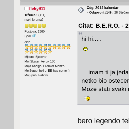
Odg: 2014 kalendar
fleky911
«
Odgovori #149 :
28 Siječanj
Tržnica :
(
+11
)
maxi forumaš
Citat: B.E.R.O. - 
Postova: 1360
Spol:
hi hi.....
ok?
Mjesto: Bjelovar
Moj Skuter: Aerox 180
Moja Kaciga: Premier Monza
MojSetup: hell of BB has come ;)
... imam ti ja jed
MojSpuh: Fabrizi
netko bio ostece
Moze stati svaki,
bero legendo t