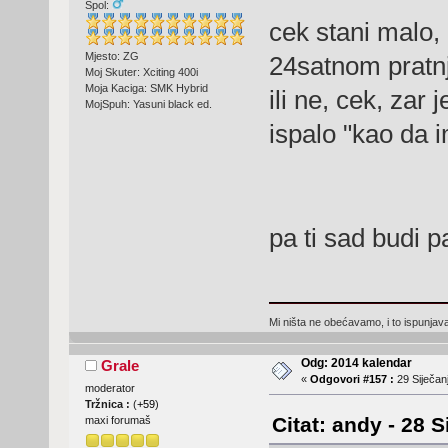
Spol:
cek stani malo, d
Mjesto: ZG
24satnom prat
Moj Skuter: Xciting 400i
Moja Kaciga: SMK Hybrid
ili ne, cek, zar 
MojSpuh: Yasuni black ed.
ispalo "kao da 
pa ti sad budi
Mi ništa ne obećavamo, i to ispunjav
Odg: 2014 kalendar
Grale
«
Odgovori #157 :
29 Siječanj
moderator
Tržnica :
(
+59
)
Citat: andy - 28 S
maxi forumaš