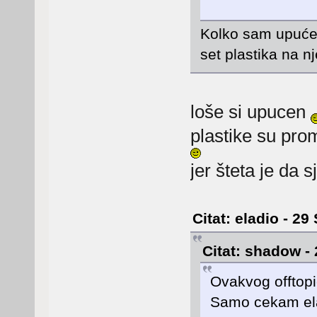
Kolko sam upućen,
set plastika na 
loše si upucen
plastike su pro
jer šteta je da
Citat: eladio - 29
Citat: shadow - 
Ovakvog offtopi
Samo cekam ela