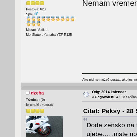
Nemam vremena
Postova: 628
Spol:
Mjesto: Vodice
Moj Skuter: Yamaha YZF R125
Ako nisi ne možeš postati, ako jesi n
Odg: 2014 kalendar
dzeba
«
Odgovori #154 :
28 Siječanj
Tržnica :
(
0
)
forumski skuteraš
Citat: Peksy - 28 
Dode zensko na 
ujebe......niste n