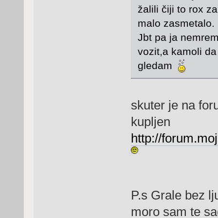
žalili čiji to rox
malo zasmetalo.
Jbt pa ja nemrem
vozit,a kamoli d
gledam
skuter je na fo
kupljen
http://forum.mo
P.s Grale bez lju
moro sam te sa