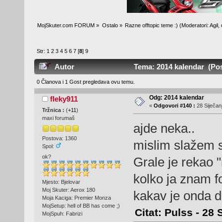
MojSkuter.com FORUM
»
Ostalo
»
Razne offtopic teme :)
(Moderatori:
Agil
,
Str:
1
2
3
4
5
6
7
[
8
]
9
Autor
Tema: 2014 kalendar (Pos
0 Članova i 1 Gost pregledava ovu temu.
Odg: 2014 kalendar
fleky911
«
Odgovori #140 :
28 Siječanj
Tržnica :
(
+11
)
maxi forumaš
ajde neka..
Postova: 1360
mislim slažem 
Spol:
ok?
Grale je rekao 
kolko ja znam 
Mjesto: Bjelovar
Moj Skuter: Aerox 180
kakav je onda 
Moja Kaciga: Premier Monza
MojSetup: hell of BB has come ;)
Citat: Pulss - 28 
MojSpuh: Fabrizi