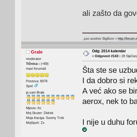
ali zašto da g
..just another BigBore >
http://forum
Odg: 2014 kalendar
Grale
«
Odgovori #143 :
28 Siječanj
moderator
Tržnica :
(
+59
)
Šta ste se uzbu
maxi forumaš
I da dobro si rek
Postova: 8978
Spol:
A već ako se bir
ja sam Brale
aerox, nek to 
Mjesto: Kc
Moj Skuter: Didrek
Moja Kaciga: Suomy Trek
I nije u duhu for
MojSpuh: Zx