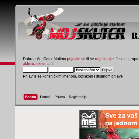
Dobrodošli,
Gost
. Molimo
prijavite se
ili se
registrirajte
. Jeste li propus
aktivacijski email
?
Prijavite se korisničkim imenom, lozinkom i duljinom prijave
Forum
Pomoć
Prijava
Registracija