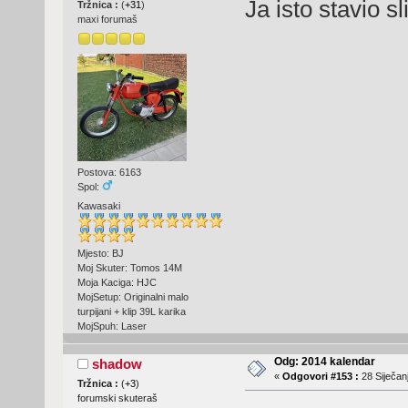
Ja isto stavio s
Tržnica :
(
+31
)
maxi forumaš
Postova: 6163
Spol:
Kawasaki
Mjesto: BJ
Moj Skuter: Tomos 14M
Moja Kaciga: HJC
MojSetup: Originalni malo
turpijani + klip 39L karika
MojSpuh: Laser
Odg: 2014 kalendar
shadow
«
Odgovori #153 :
28 Siječanj
Tržnica :
(
+3
)
forumski skuteraš