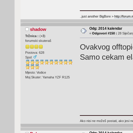
..just another BigBore >
http://forum
Odg: 2014 kalendar
shadow
«
Odgovori #150 :
28 Siječanj
Tržnica :
(
+3
)
forumski skuteraš
Ovakvog offtopi
Postova: 628
Samo cekam ela
Spol:
Mjesto: Vodice
Moj Skuter: Yamaha YZF R125
Ako nisi ne možeš postati, ako jesi n