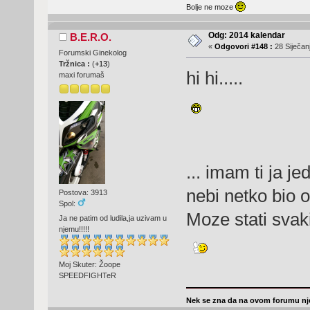
Bolje ne moze
Odg: 2014 kalendar
B.E.R.O.
«
Odgovori #148 :
28 Siječanj
Forumski Ginekolog
Tržnica :
(
+13
)
hi hi.....
maxi forumaš
... imam ti ja j
nebi netko bio 
Postova: 3913
Spol:
Moze stati svak
Ja ne patim od ludila,ja uzivam u
njemu!!!!!
Moj Skuter: Žoope
SPEEDFIGHTeR
Nek se zna da na ovom forumu nje