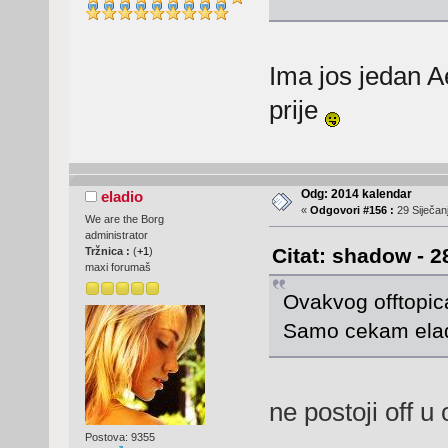
Ima jos jedan A
prije
Odg: 2014 kalendar
eladio
«
Odgovori #156 :
29 Siječanj
We are the Borg
administrator
Citat: shadow - 2
Tržnica :
(
+1
)
maxi forumaš
Ovakvog offtopica
Samo cekam elad
ne postoji off u
Postova: 9355