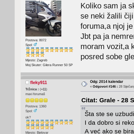
Koliko sam ja s
se neki žalili či
foruma,a njoj j
Jbt pa ja nemre
Postova: 8072
moram vozit,a 
Spol:
posred sobe g
Mjesto: Zagreb
Moj Skuter: Gilera Runner 50 SP
Odg: 2014 kalendar
fleky911
«
Odgovori #146 :
28 Siječanj
Tržnica :
(
+11
)
maxi forumaš
Citat: Grale - 28 
Postova: 1360
Spol:
Šta ste se uzbud
ok?
I da dobro si reko,
A već ako se bira
Mjesto: Bjelovar