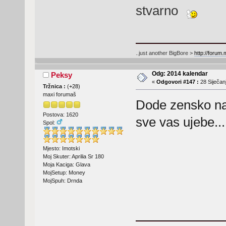
stvarno
..just another BigBore >
http://forum
Odg: 2014 kalendar
Peksy
«
Odgovori #147 :
28 Siječanj
Tržnica :
(
+28
)
maxi forumaš
Dode zensko na
Postova: 1620
sve vas ujebe...
Spol:
Mjesto: Imotski
Moj Skuter: Aprilia Sr 180
Moja Kaciga: Glava
MojSetup: Money
MojSpuh: Drnda