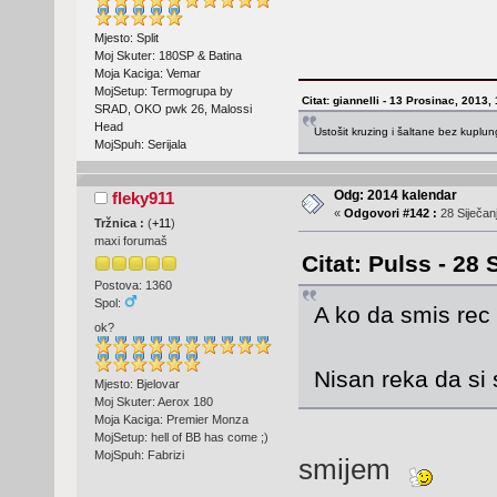
Mjesto: Split
Moj Skuter: 180SP & Batina
Moja Kaciga: Vemar
MojSetup: Termogrupa by
Citat: giannelli - 13 Prosinac, 2013,
SRAD, OKO pwk 26, Malossi
Head
Ustošit kruzing i šaltane bez kuplu
MojSpuh: Serijala
Odg: 2014 kalendar
fleky911
«
Odgovori #142 :
28 Siječanj
Tržnica :
(
+11
)
maxi forumaš
Citat: Pulss - 28 
Postova: 1360
Spol:
A ko da smis rec
ok?
Nisan reka da si
Mjesto: Bjelovar
Moj Skuter: Aerox 180
Moja Kaciga: Premier Monza
MojSetup: hell of BB has come ;)
MojSpuh: Fabrizi
smijem