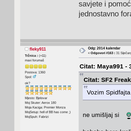
savjete i pomoć
jednostavno fo
Odg: 2014 kalendar
fleky911
«
Odgovori #163 :
31 Siječanj
Tržnica :
(
+11
)
maxi forumaš
Citat: Maya991 - 
Postova: 1360
Spol:
Citat: SF2 Freak
ok?
Vozim Spidfajta 
Mjesto: Bjelovar
Moj Skuter: Aerox 180
Moja Kaciga: Premier Monza
MojSetup: hell of BB has come ;)
ne umišljaj si
MojSpuh: Fabrizi