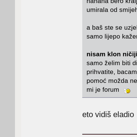
hahaha bero kralj
umirala od smij
a baš ste se uzje
samo lijepo kažem
nisam klon ničij
samo želim biti d
prihvatite, bacam
pomoć možda neka
mi je forum
eto vidiš eladi