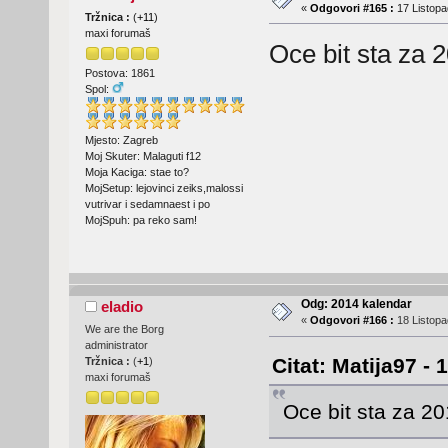
«
Odgovori #165 :
17 Listopa
Tržnica :
(
+11
)
maxi forumaš
Oce bit sta za
Postova: 1861
Spol:
Mjesto: Zagreb
Moj Skuter: Malaguti f12
Moja Kaciga: stae to?
MojSetup: lejovinci zeiks,malossi
vutrivar i sedamnaest i po
MojSpuh: pa reko sam!
Odg: 2014 kalendar
eladio
«
Odgovori #166 :
18 Listopa
We are the Borg
administrator
Citat: Matija97 -
Tržnica :
(
+1
)
maxi forumaš
Oce bit sta za 