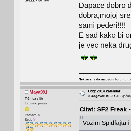
SPEEDFIGHTeR
Dapace dobro do
dobra,mojoj sre
sami pederi!!!!
E sad kako bi o
je vec neka drug
Nek se zna da na ovom forumu nje
Odg: 2014 kalendar
Maya991
«
Odgovori #162 :
31 Siječanj
Tržnica :
(
0
)
forumski pješak
Citat: SF2 Freak -
Postova: 0
Spol:
Vozim Spidfajta i