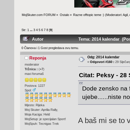
MojSkuter.com FORUM
»
Ostalo
»
Razne offtopic teme :)
(Moderatori:
Agil
,
Str:
1
...
3
4
5
6
7
8
[
9
]
Autor
Tema: 2014 kalendar (Pos
0 Članova i 1 Gost pregledava ovu temu.
Odg: 2014 kalendar
Reponja
«
Odgovori #160 :
29 Siječanj
moderator
Tržnica :
(
+7
)
Citat: Peksy - 28 
maxi forumaš
Postova: 1227
Dode zensko na 
Spol:
ujebe......niste n
Mjesto: Rijeka
Moj Skuter: Aprilia Rally,
Moja Kaciga: Held
A baš mi se to 
MojSetup: je specijalan Sport!
MojSpuh: Tecnigas Trek