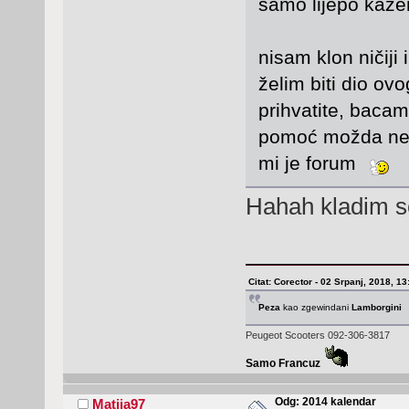
samo lijepo kažem
nisam klon ničiji
želim biti dio ov
prihvatite, bacam
pomoć možda neka
mi je forum
Hahah kladim s
Citat: Corector - 02 Srpanj, 2018, 13
Peza
kao zgewindani
Lamborgini
Peugeot Scooters 092-306-3817
Samo Francuz
Odg: 2014 kalendar
Matija97