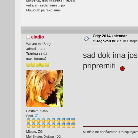
MojSetup: lejovinci zeiks,malossi
vutrivar i sedamnaest i po
MojSpuh: pa reko sam!
Odg: 2014 kalendar
eladio
«
Odgovori #168 :
18 Listopa
We are the Borg
administrator
sad dok ima jos
Tržnica :
(
+1
)
maxi forumaš
pripremiti
Postova: 9355
Spol:
Mjesto: ZG
Mi ništa ne obećavamo, i to ispunjav
Moj Skuter: Xciting 400i