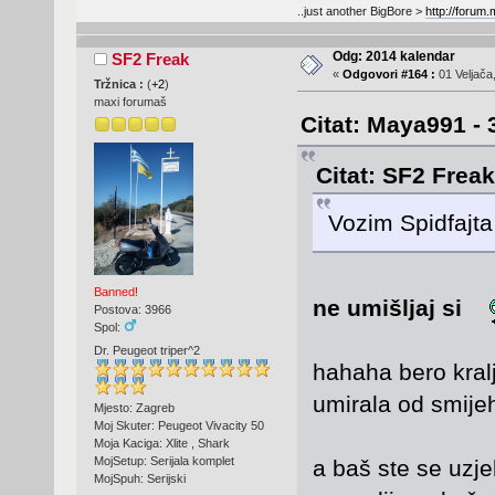
..just another BigBore >
http://forum
Odg: 2014 kalendar
SF2 Freak
«
Odgovori #164 :
01 Veljača
Tržnica :
(
+2
)
maxi forumaš
Citat: Maya991 - 
Citat: SF2 Freak
Vozim Spidfajta 
Banned!
ne umišljaj si
Postova: 3966
Spol:
Dr. Peugeot triper^2
hahaha bero kralj
umirala od smij
Mjesto: Zagreb
Moj Skuter: Peugeot Vivacity 50
Moja Kaciga: Xlite , Shark
MojSetup: Serijala komplet
a baš ste se uzje
MojSpuh: Serijski