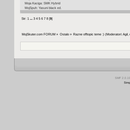
Moja Kaciga: SMK Hybrid
MojSpuh: Yasuni black ed.
Str:
1
...
3
4
5
6
7
8
[
9
]
MojSkuter.com FORUM
»
Ostalo
»
Razne offtopic teme :)
(Moderatori:
Agil
,
SMF 2.0.1
Simp