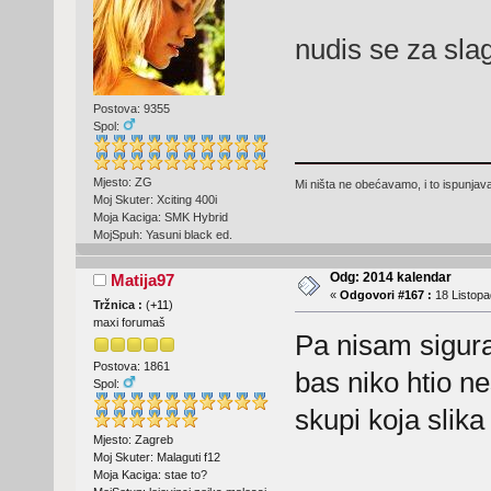
nudis se za sl
Postova: 9355
Spol:
Mjesto: ZG
Mi ništa ne obećavamo, i to ispunjav
Moj Skuter: Xciting 400i
Moja Kaciga: SMK Hybrid
MojSpuh: Yasuni black ed.
Odg: 2014 kalendar
Matija97
«
Odgovori #167 :
18 Listopa
Tržnica :
(
+11
)
maxi forumaš
Pa nisam sigura
Postova: 1861
bas niko htio ne
Spol:
skupi koja slik
Mjesto: Zagreb
Moj Skuter: Malaguti f12
Moja Kaciga: stae to?