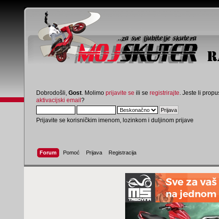
Dobrodošli,
Gost
. Molimo
prijavite se
ili se
registrirajte
. Jeste li propus
aktivacijski email
?
Prijavite se korisničkim imenom, lozinkom i duljinom prijave
Forum
Pomoć
Prijava
Registracija