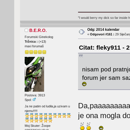
"I would berry my dick so far inside 
Odg: 2014 kalendar
B.E.R.O.
«
Odgovori #161 :
29 Siječanj
Forumski Ginekolog
Tržnica :
(
+13
)
Citat: fleky911 - 
maxi forumaš
nisam pod prat
forum jer sam sa
Postova: 3913
Spol:
Da,paaaaaaaaaa
Ja ne patim od ludila,ja uzivam u
njemu!!!!!
je ona mogla doc
Moj Skuter: Žoope