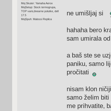
Moj Skuter: Yamaha Aerox
MojSetup: Stock termogrupa,
ne umišljaj si
TOP vario,linearne polutke, dell
17.5
MojSpuh: Malossi Replica
hahaha bero kra
sam umirala o
a baš ste se uzj
paniku, samo lij
pročitati
nisam klon ničij
samo želim biti
me prihvatite, 