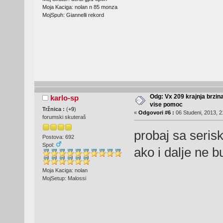
Moja Kaciga: nolan n 85 monza
MojSpuh: Giannelli rekord
Odg: Vx 209 krajnja brzin
karlo-sp
vise pomoc
Tržnica :
(
+9
)
«
Odgovori #6 :
06 Studeni, 2013, 2
forumski skuteraš
probaj sa seris
Postova: 692
Spol:
ako i dalje ne b
Moja Kaciga: nolan
MojSetup: Malossi