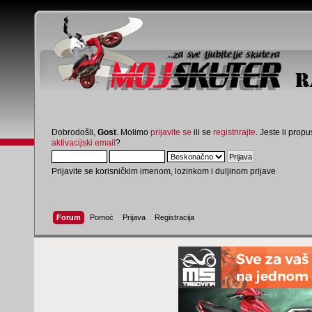
Dobrodošli,
Gost
. Molimo
prijavite se
ili se
registrirajte
. Jeste li propus
aktivacijski email
?
Prijavite se korisničkim imenom, lozinkom i duljinom prijave
Forum
Pomoć
Prijava
Registracija