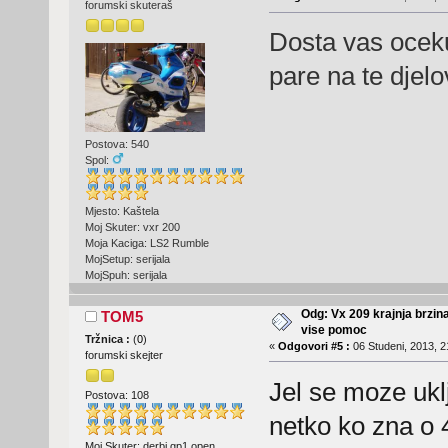
forumski skuteraš
Dosta vas oceku
pare na te djel
Postova: 540
Spol:
Mjesto: Kaštela
Moj Skuter: vxr 200
Moja Kaciga: LS2 Rumble
MojSetup: serijala
MojSpuh: serijala
Odg: Vx 209 krajnja brzin
TOM5
vise pomoc
Tržnica :
(
0
)
«
Odgovori #5 :
06 Studeni, 2013, 2
forumski skejter
Jel se moze ukl
Postova: 108
netko ko zna o
Moj Skuter: derbi gp1 open