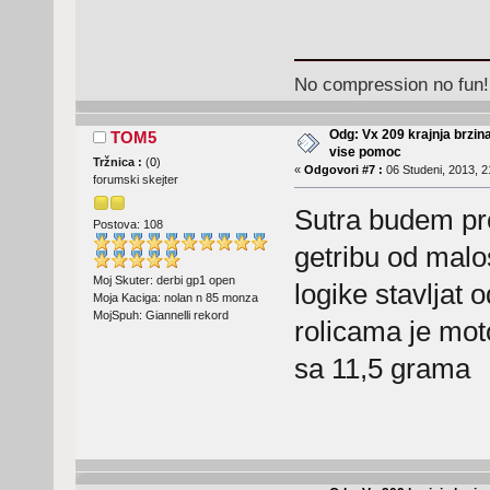
No compression no fun!
Odg: Vx 209 krajnja brzin
TOM5
vise pomoc
Tržnica :
(
0
)
«
Odgovori #7 :
06 Studeni, 2013, 2
forumski skejter
Sutra budem pr
Postova: 108
getribu od malo
Moj Skuter: derbi gp1 open
logike stavljat 
Moja Kaciga: nolan n 85 monza
MojSpuh: Giannelli rekord
rolicama je mot
sa 11,5 grama