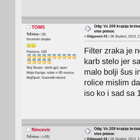
Odg: Vx 209 krajnja brzin
TOM5
vise pomoc
Tržnica :
(
0
)
«
Odgovori #3 :
06 Studeni, 2013, 2
forumski skejter
Filter zraka je
Postova: 108
karb stelo jer 
Moj Skuter: derbi gp1 open
malo bolji šus i
Moja Kaciga: nolan n 85 monza
MojSpuh: Giannelli rekord
rolice mislim da
iso ko i sad sa
Odg: Vx 209 krajnja brzin
Nincevic
vise pomoc
Tržnica :
(
+15
)
«
Odgovori #4 :
06 Studeni, 2013, 2