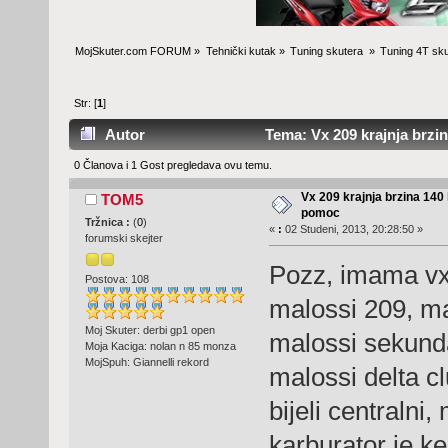
MojSkuter.com FORUM
»
Tehnički kutak
»
Tuning skutera 
»
Tuning 4T sku
Str: [
1
]
Autor
Tema: Vx 209 krajnja brzin
0 Članova i 1 Gost pregledava ovu temu.
Vx 209 krajnja brzina 140
TOM5
pomoc
Tržnica :
(
0
)
«
:
02 Studeni, 2013, 20:28:50 »
forumski skejter
Pozz, imama vxa
Postova: 108
malossi 209, ma
Moj Skuter: derbi gp1 open
malossi sekunda
Moja Kaciga: nolan n 85 monza
MojSpuh: Giannelli rekord
malossi delta cl
bijeli centralni,
karburator je ke