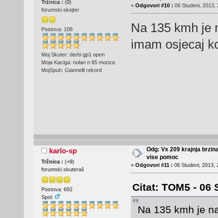
Tržnica :
(
0
)
«
Odgovori #10 :
06 Studeni, 2013, 
forumski skejter
Na 135 kmh je 
Postova: 108
imam osjecaj ko
Moj Skuter: derbi gp1 open
Moja Kaciga: nolan n 85 monza
MojSpuh: Giannelli rekord
Odg: Vx 209 krajnja brzin
karlo-sp
vise pomoc
Tržnica :
(
+9
)
«
Odgovori #11 :
06 Studeni, 2013, 
forumski skuteraš
Citat: TOM5 - 06 
Postova: 692
Spol:
Na 135 kmh je n