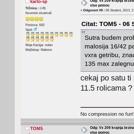
Odg: Vx 209 krajnja brzin
karlo-sp
vise pomoc
Tržnica :
(
+9
)
«
Odgovori #9 :
06 Studeni, 2013, 2
forumski skuteraš
Citat: TOM5 - 06 
Postova: 692
Spol:
Sutra budem prob
malosija 16/42 p
Moja Kaciga: nolan
MojSetup: Malossi
vxra getribu, zna
135 max zalegnut
cekaj po satu t
11.5 rolicama ?
No compression no fun!
Odg: Vx 209 krajnja brzin
TOM5
vise pomoc