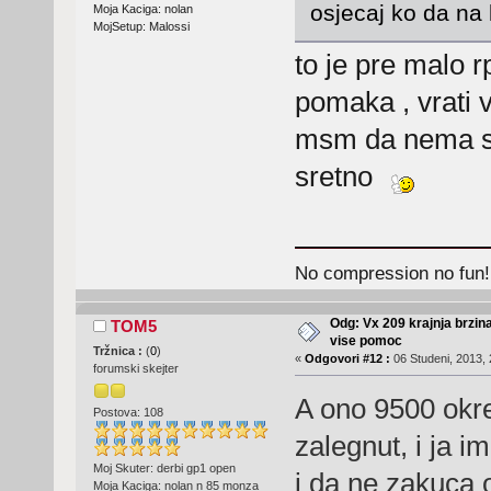
osjecaj ko da na 
Moja Kaciga: nolan
MojSetup: Malossi
to je pre malo 
pomaka , vrati v
msm da nema sn
sretno
No compression no fun!
Odg: Vx 209 krajnja brzin
TOM5
vise pomoc
Tržnica :
(
0
)
«
Odgovori #12 :
06 Studeni, 2013, 
forumski skejter
A ono 9500 okre
Postova: 108
zalegnut, i ja 
Moj Skuter: derbi gp1 open
i da ne zakuca 
Moja Kaciga: nolan n 85 monza