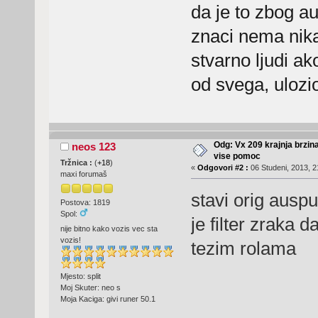
da je to zbog a
znaci nema nika
stvarno ljudi a
od svega, ulozi
Odg: Vx 209 krajnja brzin
neos 123
vise pomoc
Tržnica :
(
+18
)
«
Odgovori #2 :
06 Studeni, 2013, 2
maxi forumaš
stavi orig auspu
Postova: 1819
Spol:
je filter zraka 
nije bitno kako vozis vec sta
vozis!
tezim rolama
Mjesto: split
Moj Skuter: neo s
Moja Kaciga: givi runer 50.1