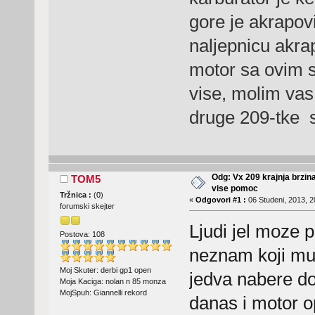
gore je akrapovi
naljepnicu akra
motor sa ovim 
vise, molim vas
druge 209-tke s
Odg: Vx 209 krajnja brzin
TOM5
vise pomoc
Tržnica :
(
0
)
«
Odgovori #1 :
06 Studeni, 2013, 2
forumski skejter
Ljudi jel moze 
Postova: 108
neznam koji mu 
Moj Skuter: derbi gp1 open
jedva nabere d
Moja Kaciga: nolan n 85 monza
MojSpuh: Giannelli rekord
danas i motor o