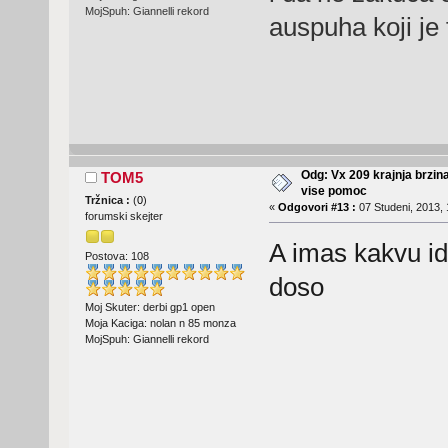
MojSpuh: Giannelli rekord
auspuha koji je 
Odg: Vx 209 krajnja brzin
TOM5
vise pomoc
Tržnica :
(
0
)
«
Odgovori #13 :
07 Studeni, 2013, 
forumski skejter
A imas kakvu ide
Postova: 108
doso
Moj Skuter: derbi gp1 open
Moja Kaciga: nolan n 85 monza
MojSpuh: Giannelli rekord