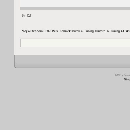
Str: [
1
]
MojSkuter.com FORUM
»
Tehnički kutak
»
Tuning skutera 
»
Tuning 4T sku
SMF 2.0.1
Simp