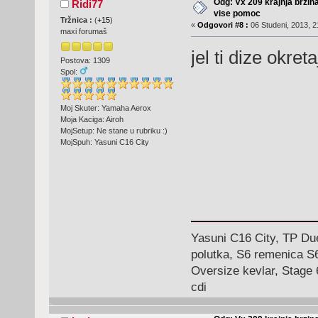
Odg: Vx 209 krajnja brzin
Ridi77
vise pomoc
Tržnica :
(
+15
)
«
Odgovori #8 :
06 Studeni, 2013, 2
maxi forumaš
jel ti dize okret
Postova: 1309
Spol:
Moj Skuter: Yamaha Aerox
Moja Kaciga: Airoh
MojSetup: Ne stane u rubriku :)
MojSpuh: Yasuni C16 City
Yasuni C16 City, TP Du
polutka, S6 remenica S6
Oversize kevlar, Stage 
cdi