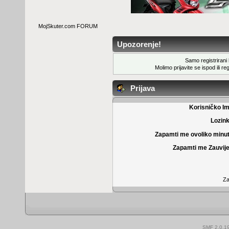
MojSkuter.com FORUM
Upozorenje!
Samo registrirani k
Molimo prijavite se ispod ili
reg
Prijava
Korisničko I
Lozin
Zapamti me ovoliko minu
Zapamti me Zauvije
Za
SMF 2.0.1