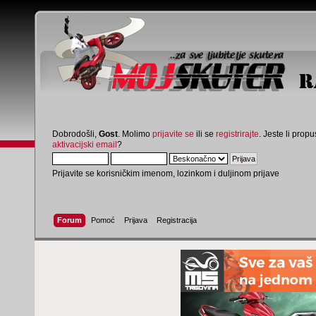
Dobrodošli,
Gost
. Molimo
prijavite se
ili se
registrirajte
. Jeste li propus
aktivacijski email
?
Prijavite se korisničkim imenom, lozinkom i duljinom prijave
Forum
Pomoć
Prijava
Registracija