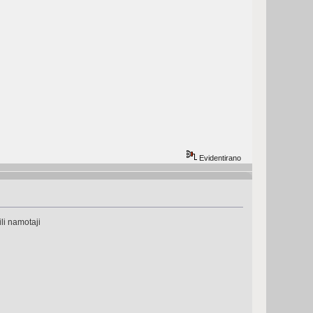
Evidentirano
ili namotaji