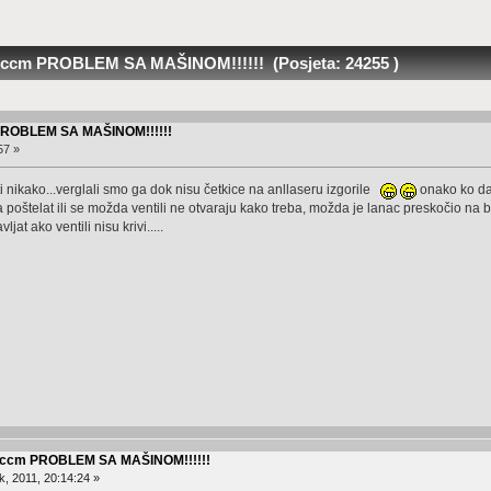
0 ccm PROBLEM SA MAŠINOM!!!!!! (Posjeta: 24255 )
 PROBLEM SA MAŠINOM!!!!!!
57 »
i nikako...verglali smo ga dok nisu četkice na anllaseru izgorile
onako ko da 
poštelat ili se možda ventili ne otvaraju kako treba, možda je lanac preskočio na
jat ako ventili nisu krivi.....
0 ccm PROBLEM SA MAŠINOM!!!!!!
, 2011, 20:14:24 »