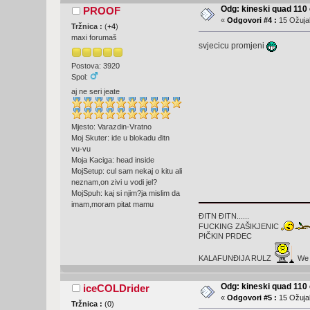
Odg: kineski quad 11
PROOF
«
Odgovori #4 :
15 Ožujak
Tržnica :
(
+4
)
maxi forumaš
svjecicu promjeni
Postova: 3920
Spol:
aj ne seri jeate
Mjesto: Varazdin-Vratno
Moj Skuter: ide u blokadu đitn
vu-vu
Moja Kaciga: head inside
MojSetup: cul sam nekaj o kitu ali
neznam,on zivi u vodi jel?
MojSpuh: kaj si njim?ja mislim da
imam,moram pitat mamu
ĐITN ĐITN......
FUCKING ZAŠIKJENIC
PIČKIN PRDEC
KALAFUNĐIJA RULZ
We a
Odg: kineski quad 11
iceCOLDrider
«
Odgovori #5 :
15 Ožujak
Tržnica :
(
0
)