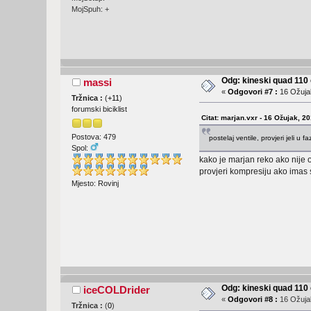
MojSpuh: +
Odg: kineski quad 11
massi
«
Odgovori #7 :
16 Ožujak
Tržnica :
(
+11
)
forumski biciklist
Citat: marjan.vxr - 16 Ožujak, 2
Postova: 479
postelaj ventile, provjeri jeli u 
Spol:
kako je marjan reko ako nije o
provjeri kompresiju ako imas 
Mjesto: Rovinj
Odg: kineski quad 11
iceCOLDrider
«
Odgovori #8 :
16 Ožujak
Tržnica :
(
0
)