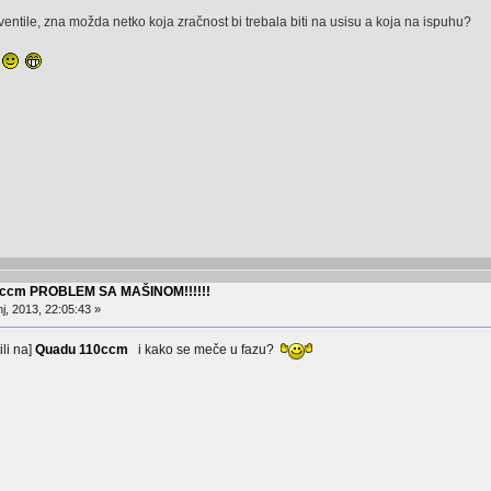
i ventile, zna možda netko koja zračnost bi trebala biti na usisu a koja na ispuhu?
i
0 ccm PROBLEM SA MAŠINOM!!!!!!
j, 2013, 22:05:43 »
ili na]
Quadu 110ccm
i kako se meče u fazu?