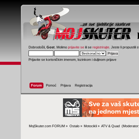
Dobrodošli,
Gost
. Molimo
prijavite se
ili se
registrirajte
. Jeste li propustili 
Prijavite se korisničkim imenom, lozinkom i duljinom prijave
Forum
Pomoć
Prijava
Registracija
MojSkuter.com FORUM
»
Ostalo
»
Motocikli
»
ATV & Quad 
(Moderator