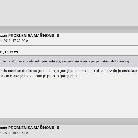
0 ccm PROBLEM SA MAŠINOM!!!!!!
, 2011, 17:32:20 »
011, 00:39:29
fazi, onda ako nece ocisti karb i pregledaj ga, ako ni to nece onda je vjerojatno cdi ili namotaji
nda meni se desilo sa jednim da je gornji prsten na klipu otiso i drzalo je malo kompr
sa cime ako je mala onda je probila gornji prsten
0 ccm PROBLEM SA MAŠINOM!!!!!!
, 2011, 19:41:34 »