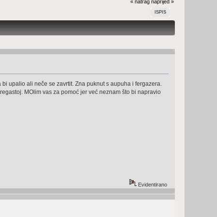
« natrag
naprijed »
ISPIS
bi upalio ali neče se zavrtit. Zna puknut s aupuha i fergazera.
 bregastoj. MOlim vas za pomoć jer već neznam što bi napravio
Evidentirano