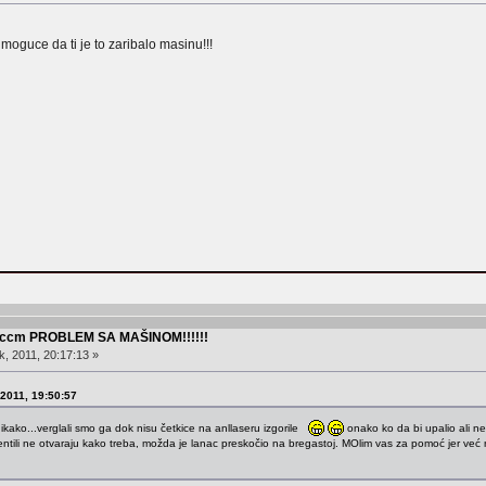
 moguce da ti je to zaribalo masinu!!!
0 ccm PROBLEM SA MAŠINOM!!!!!!
, 2011, 20:17:13 »
 2011, 19:50:57
nikako...verglali smo ga dok nisu četkice na anllaseru izgorile
onako ko da bi upalio ali n
entili ne otvaraju kako treba, možda je lanac preskočio na bregastoj. MOlim vas za pomoć jer već n