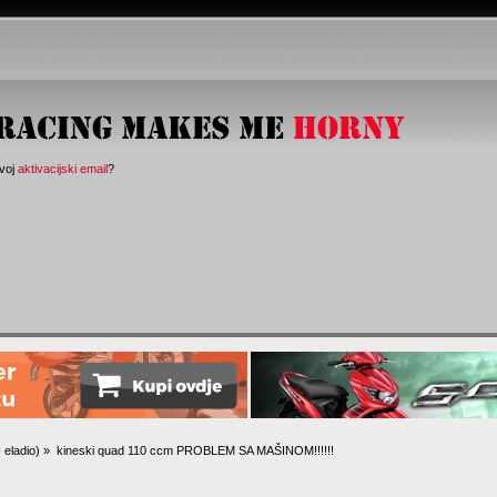
svoj
aktivacijski email
?
:
eladio
) »
kineski quad 110 ccm PROBLEM SA MAŠINOM!!!!!!