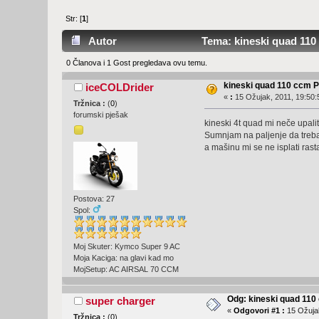
Str: [
1
]
Autor
Tema: kineski quad 11
0 Članova i 1 Gost pregledava ovu temu.
kineski quad 110 ccm
iceCOLDrider
«
:
15 Ožujak, 2011, 19:50:
Tržnica :
(
0
)
forumski pješak
kineski 4t quad mi neče upalit
Sumnjam na paljenje da treba 
a mašinu mi se ne isplati rastavl
Postova: 27
Spol:
Moj Skuter: Kymco Super 9 AC
Moja Kaciga: na glavi kad mo
MojSetup: AC AIRSAL 70 CCM
Odg: kineski quad 11
super charger
«
Odgovori #1 :
15 Ožujak
Tržnica :
(
0
)