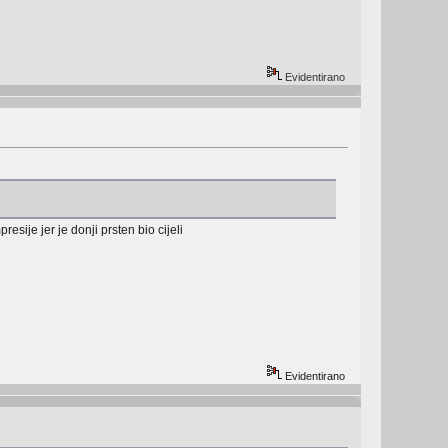
Evidentirano
esije jer je donji prsten bio cijeli
Evidentirano