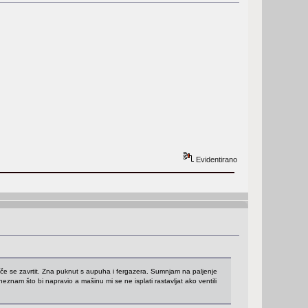
Evidentirano
eče se zavrtit. Zna puknut s aupuha i fergazera. Sumnjam na paljenje
eznam što bi napravio a mašinu mi se ne isplati rastavljat ako ventili