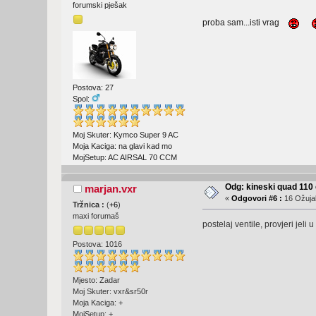
forumski pješak
proba sam...isti vrag
Postova: 27
Spol:
Moj Skuter: Kymco Super 9 AC
Moja Kaciga: na glavi kad mo
MojSetup: AC AIRSAL 70 CCM
Odg: kineski quad 11
marjan.vxr
«
Odgovori #6 :
16 Ožujak
Tržnica :
(
+6
)
maxi forumaš
postelaj ventile, provjeri jeli
Postova: 1016
Mjesto: Zadar
Moj Skuter: vxr&sr50r
Moja Kaciga: +
MojSetup: +