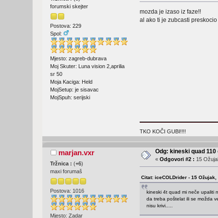
forumski skejter
mozda je izaso iz faze!!
al ako ti je zubcasti preskocio
Postova: 229
Spol:
Mjesto: zagreb-dubrava
Moj Skuter: Luna vision 2,aprilia
sr 50
Moja Kaciga: Held
MojSetup: je sisavac
MojSpuh: serijski
TKO KOČI GUBI!!!!
Odg: kineski quad 11
marjan.vxr
«
Odgovori #2 :
15 Ožujak
Tržnica :
(
+6
)
maxi forumaš
Citat: iceCOLDrider - 15 Ožujak,
Postova: 1016
kineski 4t quad mi neče upaliti 
da treba poštelat ili se možda v
nisu krivi.....
Mjesto: Zadar