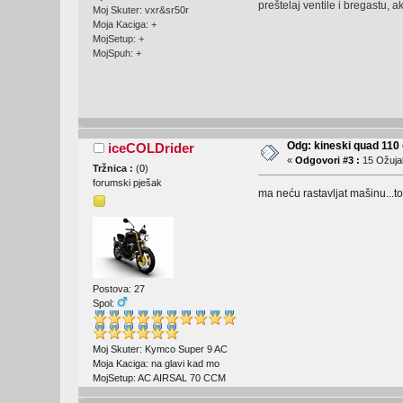
preštelaj ventile i bregastu, ako
Moj Skuter: vxr&sr50r
Moja Kaciga: +
MojSetup: +
MojSpuh: +
Odg: kineski quad 11
iceCOLDrider
«
Odgovori #3 :
15 Ožujak
Tržnica :
(
0
)
forumski pješak
ma neću rastavljat mašinu...to 
Postova: 27
Spol:
Moj Skuter: Kymco Super 9 AC
Moja Kaciga: na glavi kad mo
MojSetup: AC AIRSAL 70 CCM