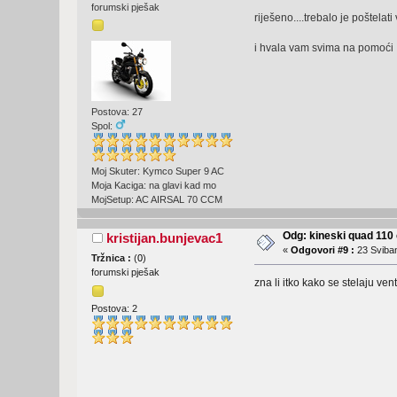
forumski pješak
riješeno....trebalo je poštelat
i hvala vam svima na pomoć
Postova: 27
Spol:
Moj Skuter: Kymco Super 9 AC
Moja Kaciga: na glavi kad mo
MojSetup: AC AIRSAL 70 CCM
Odg: kineski quad 11
kristijan.bunjevac1
«
Odgovori #9 :
23 Sviban
Tržnica :
(
0
)
forumski pješak
zna li itko kako se stelaju vent
Postova: 2