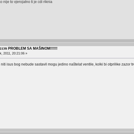
 nije to vjerojatno ti je cdi riknia
0 ccm PROBLEM SA MAŠINOM!!!!!!
, 2011, 20:21:06 »
niti isus bog nebude sastavil mogu jedino naštelat ventile, kolki bi otprilike zazor t