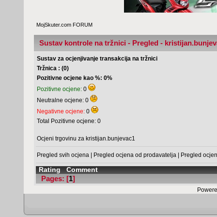
MojSkuter.com FORUM
Sustav kontrole na tržnici - Pregled - kristijan.bunje
Sustav za ocjenjivanje transakcija na tržnici
Tržnica : (0)
Pozitivne ocjene kao %: 0%
Pozitivne ocjene:
0
Neutralne ocjene: 0
Negativne ocjene:
0
Total Pozitivne ocjene: 0
Ocjeni trgovinu za kristijan.bunjevac1
Pregled svih ocjena
|
Pregled ocjena od prodavatelja
|
Pregled ocje
Rating
Comment
Pages: [
1
]
Powere