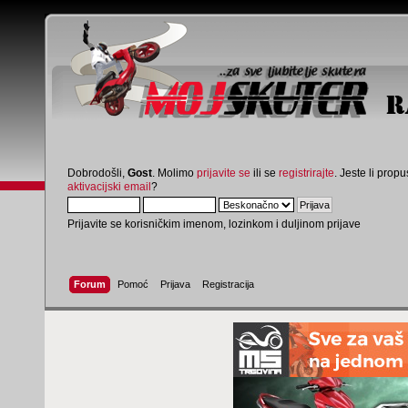
Dobrodošli,
Gost
. Molimo
prijavite se
ili se
registrirajte
. Jeste li propus
aktivacijski email
?
Prijavite se korisničkim imenom, lozinkom i duljinom prijave
Forum
Pomoć
Prijava
Registracija