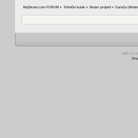
MojSkuter.com FORUM
»
Tehnički kutak
»
Skuter projekti
»
Garaža
(Moder
SMF 2.0.1
Simp