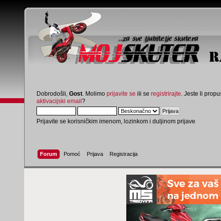
Dobrodošli,
Gost
. Molimo
prijavite se
ili se
registrirajte
. Jeste li propus
aktivacijski email
?
Prijavite se korisničkim imenom, lozinkom i duljinom prijave
Forum
Pomoć
Prijava
Registracija