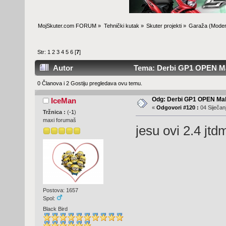
MojSkuter.com FORUM
»
Tehnički kutak
»
Skuter projekti
»
Garaža
(Moder
Str:
1
2
3
4
5
6
[
7
]
Autor
Tema: Derbi GP1 OPEN Mal
0 Članova i 2 Gostiju pregledava ovu temu.
Odg: Derbi GP1 OPEN Mal
IceMan
«
Odgovori #120 :
04 Siječanj
Tržnica :
(
-1
)
maxi forumaš
jesu ovi 2.4 jtd
Postova: 1657
Spol:
Black Bird