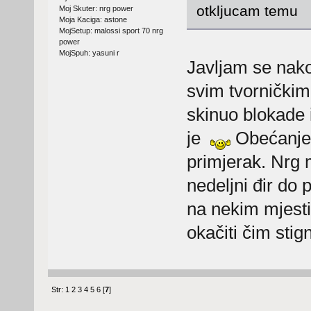
otkljucam temu
Moj Skuter: nrg power
Moja Kaciga: astone
MojSetup: malossi sport 70 nrg
power
MojSpuh: yasuni r
Javljam se nak
svim tvornički
skinuo blokade i
je
Obećanje j
primjerak. Nrg m
nedeljni đir do 
na nekim mjesti
okačiti čim sti
Str:
1
2
3
4
5
6
[
7
]