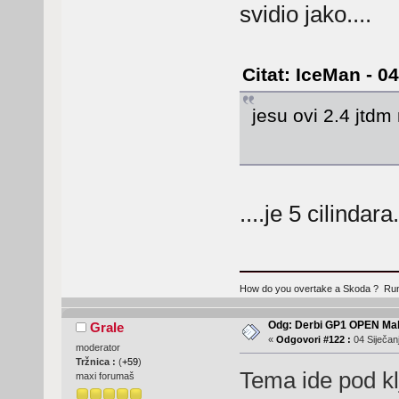
svidio jako....
Citat: IceMan - 04
jesu ovi 2.4 jtdm
....je 5 cilindara.
How do you overtake a Skoda ? Ru
Odg: Derbi GP1 OPEN Mal
Grale
«
Odgovori #122 :
04 Siječanj
moderator
Tržnica :
(
+59
)
Tema ide pod kl
maxi forumaš