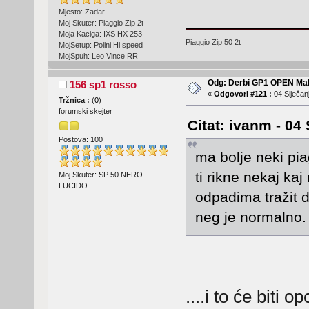
Mjesto: Zadar
Moj Skuter: Piaggio Zip 2t
Moja Kaciga: IXS HX 253
Piaggio Zip 50 2t
MojSetup: Polini Hi speed
MojSpuh: Leo Vince RR
Odg: Derbi GP1 OPEN Mal
156 sp1 rosso
«
Odgovori #121 :
04 Siječanj
Tržnica :
(
0
)
forumski skejter
Citat: ivanm - 04 
Postova: 100
ma bolje neki pia
ti rikne nekaj ka
Moj Skuter: SP 50 NERO
LUCIDO
odpadima tražit d
neg je normalno.
....i to će biti 