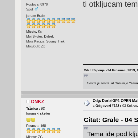
ti otkljucam te
Postova: 8978
Spol:
ja sam Brale
Mjesto: Kc
Moj Skuter: Didrek
Moja Kaciga: Suomy Trek
MojSpuh: Zx
Citat: Reponja - 24 Prosinac, 2013, 
Sestra je sestra, al' Yasuni je Yasu
Odg: Derbi GP1 OPEN Mal
DNKZ
«
Odgovori #123 :
03 Kolovoz
Tržnica :
(
0
)
forumski skejter
Citat: Grale - 04 
Postova: 168
Tema ide pod klju
Mjesto: ZG