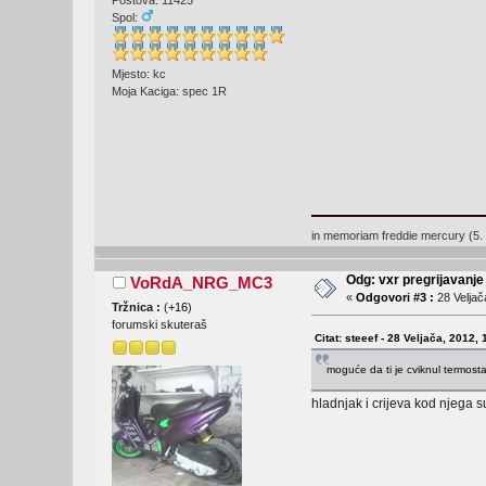
Postova: 11425
Spol:
Mjesto: kc
Moja Kaciga: spec 1R
in memoriam freddie mercury (5. 
Odg: vxr pregrijavanje
VoRdA_NRG_MC3
«
Odgovori #3 :
28 Veljač
Tržnica :
(
+16
)
forumski skuteraš
Citat: steeef - 28 Veljača, 2012,
moguće da ti je cviknul termostat,
hladnjak i crijeva kod njega s