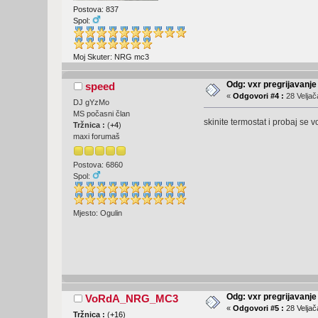
Postova: 837
Spol:
Moj Skuter: NRG mc3
Odg: vxr pregrijavanje
speed
«
Odgovori #4 :
28 Veljač
DJ gYzMo
MS počasni član
skinite termostat i probaj se v
Tržnica :
(
+4
)
maxi forumaš
Postova: 6860
Spol:
Mjesto: Ogulin
Odg: vxr pregrijavanje
VoRdA_NRG_MC3
«
Odgovori #5 :
28 Veljač
Tržnica :
(
+16
)