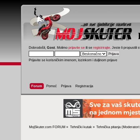
Dobrodošli,
Gost
. Molimo
prijavite se
ili se
registrirajte
. Jeste li propustili 
Prijavite se korisničkim imenom, lozinkom i duljinom prijave
Forum
Pomoć
Prijava
Registracija
MojSkuter.com FORUM
»
Tehnički kutak
»
Tehnička pitanja
(Moderatori