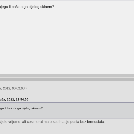
jega il baš da ga cijelog skinem?
a, 2012, 00:02:08 »
ača, 2012, 19:54:50
ga il baš da ga cijelog skinem?
cijelo vrijeme. ali ces morat malo zadihtat je pusta bez termostata.