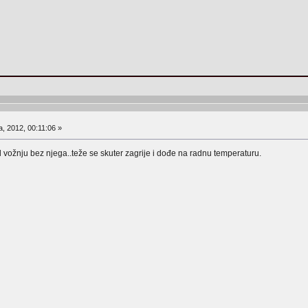
a, 2012, 00:11:06 »
l vožnju bez njega..teže se skuter zagrije i dođe na radnu temperaturu.