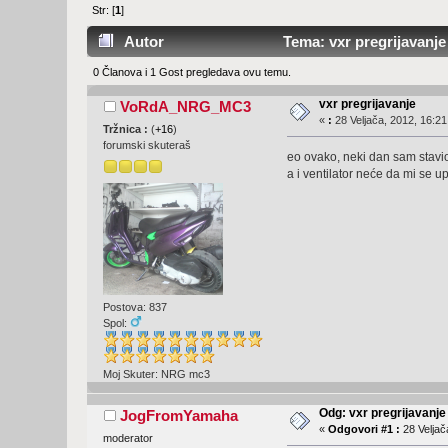
Str: [
1
]
Autor
Tema: vxr pregrijavanje
0 Članova i 1 Gost pregledava ovu temu.
vxr pregrijavanje
VoRdA_NRG_MC3
«
:
28 Veljača, 2012, 16:21
Tržnica :
(
+16
)
forumski skuteraš
eo ovako, neki dan sam stavio
a i ventilator neće da mi se u
Postova: 837
Spol:
Moj Skuter: NRG mc3
Odg: vxr pregrijavanje
JogFromYamaha
«
Odgovori #1 :
28 Veljač
moderator