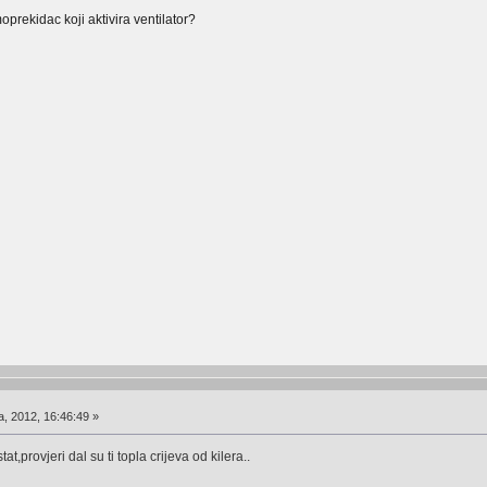
oprekidac koji aktivira ventilator?
a, 2012, 16:46:49 »
t,provjeri dal su ti topla crijeva od kilera..