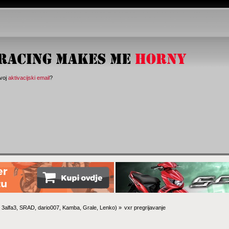
svoj
aktivacijski email
?
:
3alfa3
,
SRAD
,
dario007
,
Kamba
,
Grale
,
Lenko
) »
vxr pregrijavanje