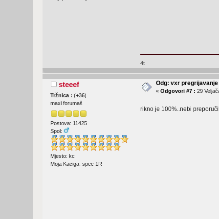
4t
Odg: vxr pregrijavanje
steeef
«
Odgovori #7 :
29 Veljač
Tržnica :
(
+36
)
maxi forumaš
rikno je 100%..nebi preporuči
Postova: 11425
Spol:
Mjesto: kc
Moja Kaciga: spec 1R