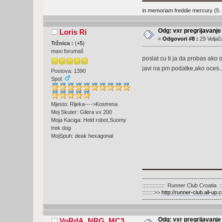
in memoriam freddie mercury (5. 
Odg: vxr pregrijavanje
Loris Ri
«
Odgovori #8 :
29 Veljač
Tržnica :
(
+5
)
maxi forumaš
poslat cu ti ja da probas ako 
javi na pm podatke,ako oces.
Postova: 1390
Spol:
Mjesto: Rijeka---->Kostrena
Moj Skuter: Gilera vx 200
Moja Kaciga: Held robot,Suomy
trek dog
MojSpuh: deak hexagonal
----------------------------------------
::::::::::::::: Runner Club Croatia :::::
::::::::>>
http://runner-club.all-up.
----------------------------------------
Odg: vxr pregrijavanje
VoRdA_NRG_MC3