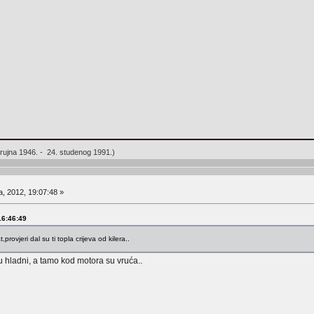
rujna 1946. - 24. studenog 1991.)
a, 2012, 19:07:48 »
 16:46:49
provjeri dal su ti topla crijeva od kilera..
u hladni, a tamo kod motora su vruća..