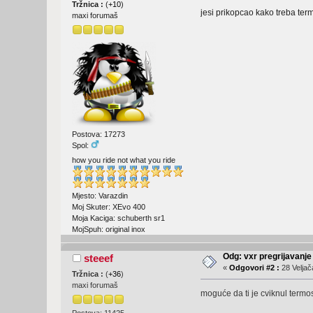
Tržnica :
(
+10
)
jesi prikopcao kako treba term
maxi forumaš
Postova: 17273
Spol:
how you ride not what you ride
Mjesto: Varazdin
Moj Skuter: XEvo 400
Moja Kaciga: schuberth sr1
MojSpuh: original inox
Odg: vxr pregrijavanje
steeef
«
Odgovori #2 :
28 Veljač
Tržnica :
(
+36
)
maxi forumaš
moguće da ti je cviknul termosta