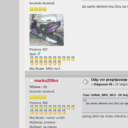
forumski skuteraš
da samo skinem onu žicu sa n
Postova: 837
Spol:
Moj Skuter: NRG mc3
Odg: vxr pregrijavanje
marko209vx
«
Odgovori #6 :
29 Veljač
Tržnica :
(
0
)
forumski skuteraš
Citat: VoRdA_NRG_MC3 - 28 Velj
Postova: 960
da samo skinem onu žicu sa nje
cjelog skini da voda cirkulira 
Moj Skuter: runner vx200
MojSetup: prodano
MojSpuh: na mjestu