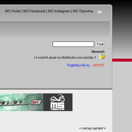
MS Portal
|
MS Facebook
|
MS Instagram
|
MS Trgovina
Novosti:
I ti možeš pisati na MojSkuter.com portalu !!
Pogledaj više tu :
UPUTE
« natrag
naprijed »