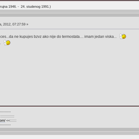
rujna 1946. - 24. studenog 1991.)
a, 2012, 07:27:59 »
oces...da ne kupujes bzvz ako nije do termostata.... imam jedan viska...
..
---------
::::::::::::
com/
<<:::::::
---------