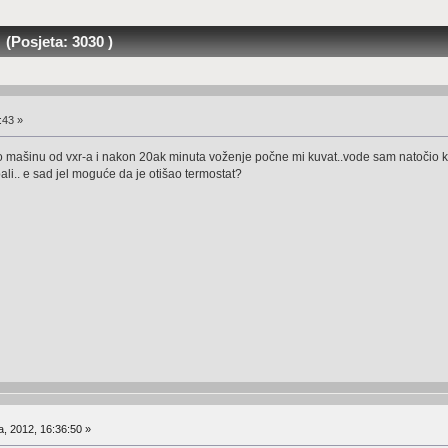
 (Posjeta: 3030 )
:43 »
 mašinu od vxr-a i nakon 20ak minuta voženje počne mi kuvat..vode sam natočio kol
pali.. e sad jel moguće da je otišao termostat?
a, 2012, 16:36:50 »