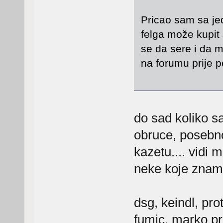
Pricao sam sa je
felga može kupit
se da sere i da m
na forumu prije 
do sad koliko 
obruce, posebn
kazetu.... vidi
neke koje znam,
dsg, keindl, pro
fumic, marko pro