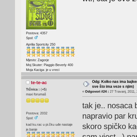
Postova: 4357
Spol:
Aprilia Sportcity 250
Mjesto: Zagorje
Moj Skuter: Piaggio Beverly 400
Moja Kaciga: je u vreci
Odg: Kolko nas ima bajker
te-te-ac
sve što ima veze s njim)
Tržnica :
(
+5
)
«
Odgovori #24 :
27 Travanj, 2011, 
maxi forumaš
tak je.. nosaca
Postova: 2032
napravio par kru
Spol:
skoro spičko ka
kad ku.rac u pi.čku uđe nastaje
je.banje
sam vjest.. ) na