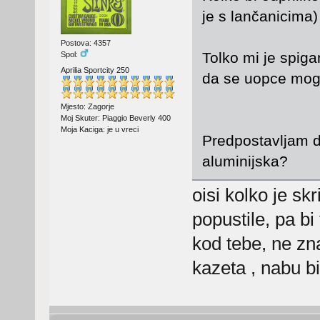
je s lančanicima
Postova: 4357
Tolko mi je spig
Spol:
Aprilia Sportcity 250
da se uopce mogu
Mjesto: Zagorje
Moj Skuter: Piaggio Beverly 400
Moja Kaciga: je u vreci
Predpostavljam d
aluminijska?
oisi kolko je sk
popustile, pa bi
kod tebe, ne zna
kazeta , nabu bi