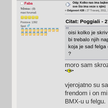
Odg: Kolko nas ima bajker
Faba
sve što ima veze s njim)
Tržnica :
(
0
)
«
Odgovori #28 :
27 Travanj, 2011, 
maxi forumaš
Citat: Poggiali - 
Postova: 1392
Spol:
oisi kolko je skri
bi trebalo njih n
koja je sad felga
?
moro sam skroz
vjerojatno su 
frendom i on mi
BMX-u u felgu.