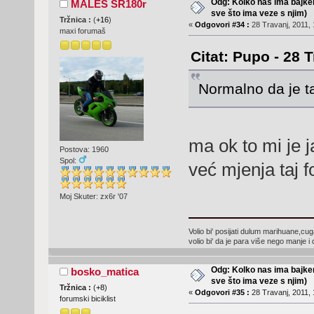
Odg: Kolko nas ima bajker
MALES SR180r
sve što ima veze s njim)
Tržnica :
(
+16
)
«
Odgovori #34 :
28 Travanj, 2011, 
maxi forumaš
Citat: Pupo - 28 
Normalno da je t
ma ok to mi je 
Postova: 1960
Spol:
već mjenja taj 
Moj Skuter: zx6r '07
Volio bi' posijati dulum marihuane,cugat
volio bi' da je para više nego manje 
Odg: Kolko nas ima bajker
bosko_matica
sve što ima veze s njim)
Tržnica :
(
+8
)
«
Odgovori #35 :
28 Travanj, 2011, 
forumski biciklist