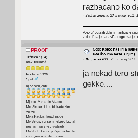
razbacano ko da 
«
Zadnja izmjena: 28 Travanj, 2011
Volio bi' posijati dulum marihuane,cugat
volio bi' da je para više nego manje 
Odg: Kolko nas ima bajker
PROOF
sve što ima veze s njim)
Tržnica :
(
+4
)
«
Odgovori #38 :
29 Travanj, 2011, 
maxi forumaš
ja nekad tero s
Postova: 3920
Spol:
gekko....
aj ne seri jeate
Mjesto: Varazdin-Vratno
Moj Skuter: ide u blokadu đitn
vu-vu
Moja Kaciga: head inside
MojSetup: cul sam nekaj o kitu ali
neznam,on zivi u vodi jel?
MojSpuh: kaj si njim?ja mislim da
imam,moram pitat mamu