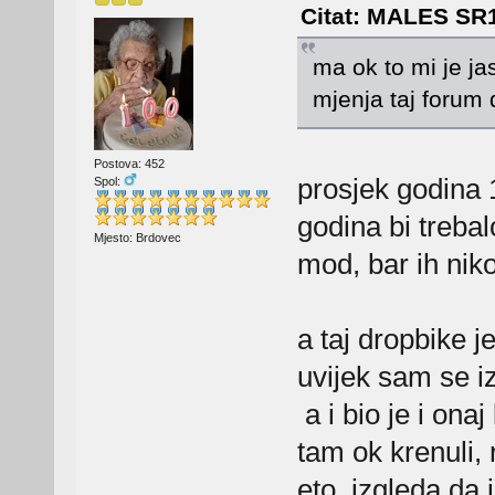
Citat: MALES SR18
ma ok to mi je j
mjenja taj forum
Postova: 452
prosjek godina 1
Spol:
godina bi treba
Mjesto: Brdovec
mod, bar ih nik
a taj dropbike 
uvijek sam se i
a i bio je i ona
tam ok krenuli, 
eto, izgleda da 