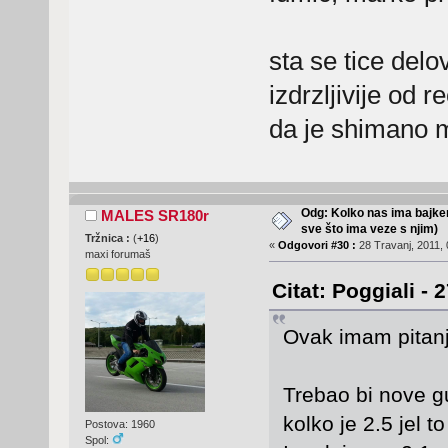
sta se tice del
izdrzljivije od 
da je shimano me
Odg: Kolko nas ima bajker
MALES SR180r
sve što ima veze s njim)
Tržnica :
(
+16
)
«
Odgovori #30 :
28 Travanj, 2011, 
maxi forumaš
Citat: Poggiali - 
Ovak imam pitanjc
Trebao bi nove g
kolko je 2.5 jel to
Postova: 1960
Spol: