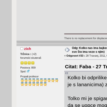
There is no replacement for displac
Odg: Kolko nas ima bajker
zich
sve što ima veze s njim)
Tržnica :
(
+2
)
«
Odgovori #33 :
28 Travanj, 2011, 
forumski skuteraš
Citat: Faba - 27 T
Postova: 859
Spol:
Kolko bi odprilik
Propali profesor
je s lananicima)
Tolko mi je spig
da se uopce mogu