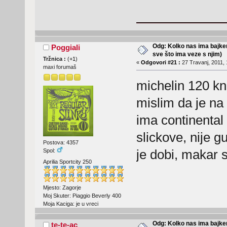
Odg: Kolko nas ima bajker
Poggiali
sve što ima veze s njim)
Tržnica :
(
+1
)
«
Odgovori #21 :
27 Travanj, 2011, 
maxi forumaš
michelin 120 kn
mislim da je na
ima continental ,
slickove, nije 
Postova: 4357
je dobi, makar s
Spol:
Aprilia Sportcity 250
Mjesto: Zagorje
Moj Skuter: Piaggio Beverly 400
Moja Kaciga: je u vreci
Odg: Kolko nas ima bajker
te-te-ac