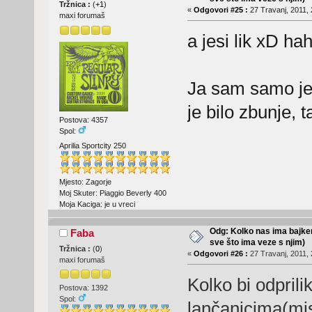
Tržnica :
(
+1
)
«
Odgovori #25 :
27 Travanj, 2011, 
maxi forumaš
a jesi lik xD ha
Ja sam samo je
je bilo zbunje,
Postova: 4357
Spol:
Aprilia Sportcity 250
Mjesto: Zagorje
Moj Skuter: Piaggio Beverly 400
Moja Kaciga: je u vreci
Odg: Kolko nas ima bajker
Faba
sve što ima veze s njim)
Tržnica :
(
0
)
«
Odgovori #26 :
27 Travanj, 2011, 
maxi forumaš
Kolko bi odprili
Postova: 1392
Spol:
lančanicima(mis