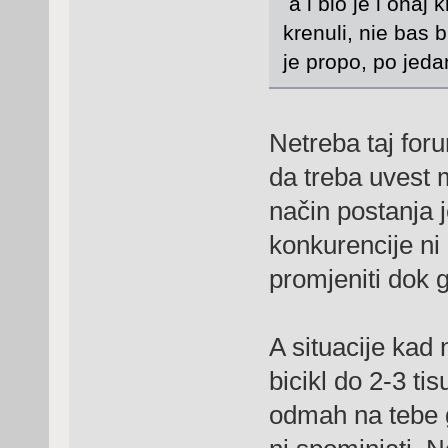
a i bio je i onaj
krenuli, nie bas b
je propo, po jedan
Netreba taj for
da treba uvest 
način postanja 
konkurencije ni
promjeniti dok 
A situacije kad
bicikl do 2-3 ti
odmah na tebe 