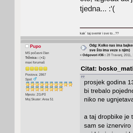
tjedna... :'(
kak´ taj svemir i sve to...??
Odg: Kolko nas ima bajker
Pupo
sve što ima veze s njim)
MS počasni član
«
Odgovori #36 :
28 Travanj, 2011, 
Tržnica :
(
+1
)
maxi forumaš
Citat: bosko_mati
Postova: 2867
Spol:
prosjek godina 13
bi trebalo pojed
Mjesto: ZG/Pž
niko ne ugnjetav
Moj Skuter: Area 51
a taj dropbike je
sam se iznerviro 