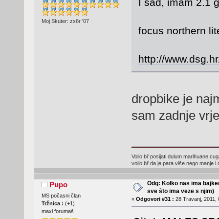
I sad, imam 2.1 
Moj Skuter: zx6r '07
focus northern lite
http://www.dsg.h
dropbike je najm
sam zadnje vrje
Volio bi' posijati dulum marihuane,cugat
volio bi' da je para više nego manje 
Odg: Kolko nas ima bajker
Pupo
sve što ima veze s njim)
MS počasni član
«
Odgovori #31 :
28 Travanj, 2011, 
Tržnica :
(
+1
)
maxi forumaš