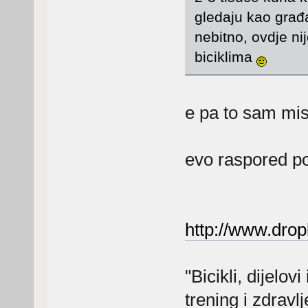
gledaju kao građ
nebitno, ovdje ni
biciklima
e pa to sam mis
evo raspored p
http://www.dro
"Bicikli, dijelo
trening i zdravlj