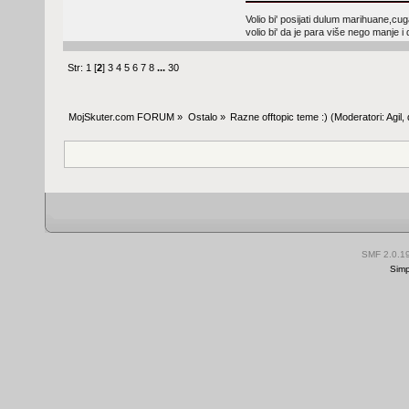
Volio bi' posijati dulum marihuane,cugat
volio bi' da je para više nego manje 
Str:
1
[
2
]
3
4
5
6
7
8
...
30
MojSkuter.com FORUM
»
Ostalo
»
Razne offtopic teme :)
(Moderatori:
Agil
,
SMF 2.0.1
Simp