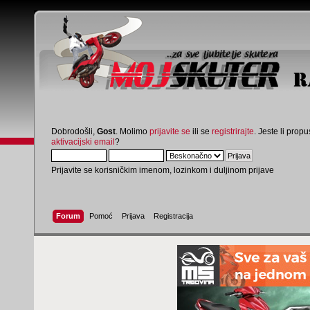
Dobrodošli,
Gost
. Molimo
prijavite se
ili se
registrirajte
. Jeste li propus
aktivacijski email
?
Prijavite se korisničkim imenom, lozinkom i duljinom prijave
Forum
Pomoć
Prijava
Registracija