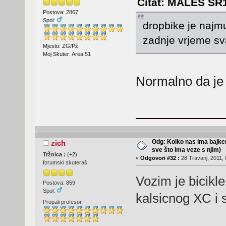
Citat: MALES SR18
Postova: 2867
Spol:
dropbike je najmu
zadnje vrjeme sv
Mjesto: ZG/Pž
Moj Skuter: Area 51
Normalno da je 
Odg: Kolko nas ima bajker
zich
sve što ima veze s njim)
Tržnica :
(
+2
)
«
Odgovori #32 :
28 Travanj, 2011, 
forumski skuteraš
Vozim je bicikl
Postova: 859
Spol:
kalsicnog XC i 
Propali profesor