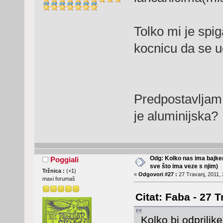
Tolko mi je spi
kocnicu da se u
Predpostavljam 
je aluminijska?
Odg: Kolko nas ima bajker
Poggiali
sve što ima veze s njim)
Tržnica :
(
+1
)
«
Odgovori #27 :
27 Travanj, 2011, 
maxi forumaš
Citat: Faba - 27 T
Kolko bi odprilik