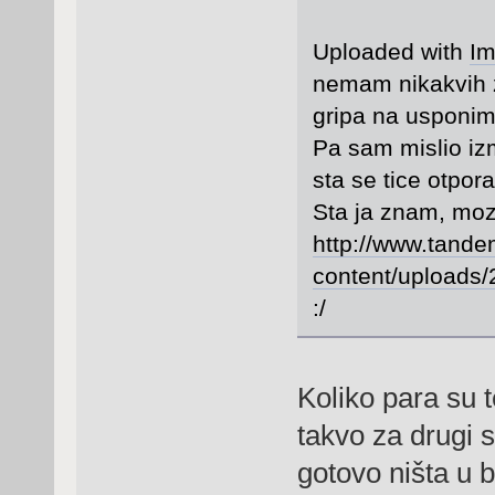
Uploaded with
Im
nemam nikakvih za
gripa na usponima
Pa sam mislio iz
sta se tice otpora
Sta ja znam, mozd
http://www.tande
content/uploads/
:/
Koliko para su t
takvo za drugi 
gotovo ništa u b