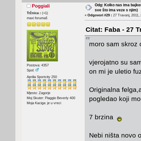
Odg: Kolko nas ima bajker
Poggiali
sve što ima veze s njim)
Tržnica :
(
+1
)
«
Odgovori #29 :
27 Travanj, 2011, 
maxi forumaš
Citat: Faba - 27 T
moro sam skroz 
vjerojatno su sa
Postova: 4357
on mi je uletio f
Spol:
Aprilia Sportcity 250
Originalna felga
Mjesto: Zagorje
pogledao koji mo
Moj Skuter: Piaggio Beverly 400
Moja Kaciga: je u vreci
7 brzina
Nebi ništa novo 