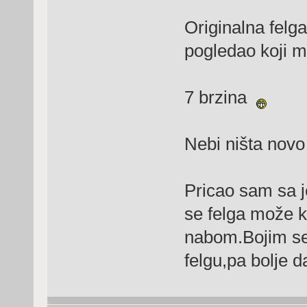
Originalna felg
pogledao koji m
7 brzina
Nebi ništa novo
Pricao sam sa j
se felga može k
nabom.Bojim se 
felgu,pa bolje 