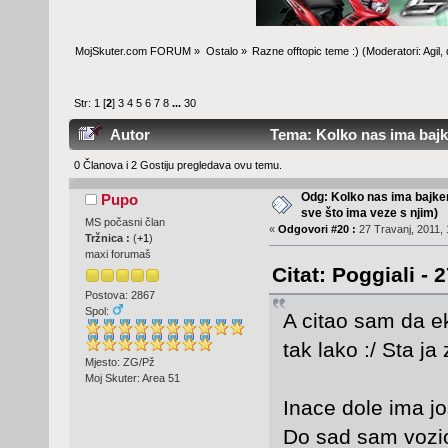
MojSkuter.com FORUM
»
Ostalo
»
Razne offtopic teme :)
(Moderatori:
Agil
,
Str:
1
[
2
]
3
4
5
6
7
8
...
30
Autor
Tema: Kolko nas ima bajke
495501 )
0 Članova i 2 Gostiju pregledava ovu temu.
Odg: Kolko nas ima bajker
Pupo
sve što ima veze s njim)
MS počasni član
«
Odgovori #20 :
27 Travanj, 2011, 
Tržnica :
(
+1
)
maxi forumaš
Citat: Poggiali - 
Postova: 2867
Spol:
A citao sam da ek
tak lako :/ Sta j
Mjesto: ZG/Pž
Moj Skuter: Area 51
Inace dole ima jo
Do sad sam vozi