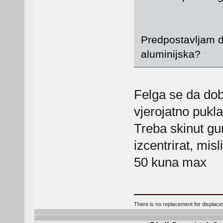
Predpostavljam d
aluminijska?
Felga se da dob
vjerojatno pukla
Treba skinut gum
izcentrirat, mis
50 kuna max
There is no replacement for displac