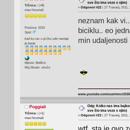
sve što ima veze s njim)
Tržnica :
(
+5
)
«
Odgovori #22 :
27 Travanj, 2011, 
maxi forumaš
neznam kak vi..
Postova: 2032
biciklu.. eo jed
Spol:
min udaljenost
kad ku.rac u pi.čku uđe nastaje
je.banje
Mjesto: Belišće
Moj Skuter: skučo
www.youtube.com/user/renci3155
Odg: Kolko nas ima bajker
Poggiali
sve što ima veze s njim)
Tržnica :
(
+1
)
«
Odgovori #23 :
27 Travanj, 2011, 
maxi forumaš
wtf, sta je ovo