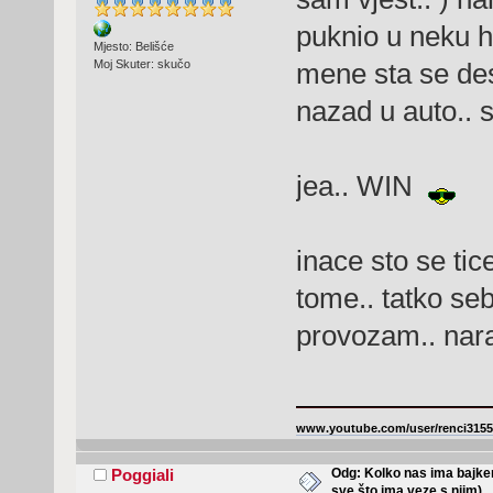
puknio u neku ho
Mjesto: Belišće
mene sta se des
Moj Skuter: skučo
nazad u auto.. 
jea.. WIN
inace sto se tic
tome.. tatko se
provozam.. nar
www.youtube.com/user/renci3155
Odg: Kolko nas ima bajker
Poggiali
sve što ima veze s njim)