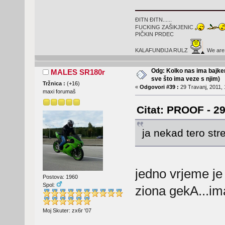
ĐITN ĐITN......
FUCKING ZAŠIKJENIC
PIČKIN PRDEC
KALAFUNĐIJA RULZ
We are t
Odg: Kolko nas ima bajker
MALES SR180r
sve što ima veze s njim)
Tržnica :
(
+16
)
«
Odgovori #39 :
29 Travanj, 2011, 
maxi forumaš
Citat: PROOF - 29
ja nekad tero str
jedno vrjeme je
Postova: 1960
Spol:
ziona gekA...ima
Moj Skuter: zx6r '07