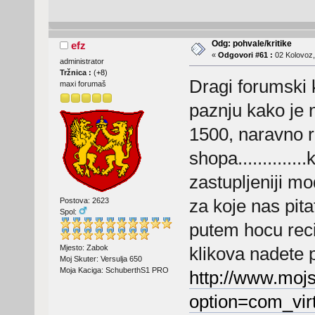
Odg: pohvale/kritike
efz
«
Odgovori #61 :
02 Kolovoz,
administrator
Tržnica :
(
+8
)
Dragi forumski 
maxi forumaš
paznju kako je 
1500, naravno r
shopa............
zastupljeniji mo
za koje nas pit
Postova: 2623
Spol:
putem hocu reci
Mjesto: Zabok
klikova nadete 
Moj Skuter: Versulja 650
Moja Kaciga: SchuberthS1 PRO
http://www.moj
option=com_vir