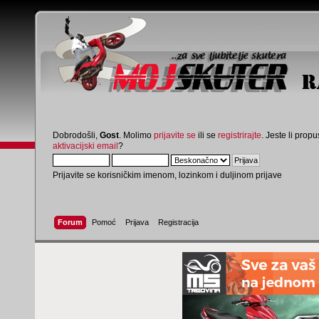
Dobrodošli,
Gost
. Molimo
prijavite se
ili se
registrirajte
. Jeste li propus
aktivacijski email
?
Prijavite se korisničkim imenom, lozinkom i duljinom prijave
Forum
Pomoć
Prijava
Registracija