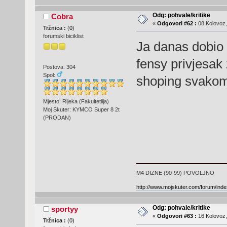
Odg: pohvale/kritike
Cobra
«
Odgovori #62 :
08 Kolovoz,
Tržnica :
(
0
)
forumski biciklist
Ja danas dobio 
fensy privjesak 
Postova: 304
Spol:
shoping svakom
Mjesto: Rijeka (Fakultetlija)
Moj Skuter: KYMCO Super 8 2t
(PRODAN)
M4 DIZNE (90-99) POVOLJNO
http://www.mojskuter.com/forum/in
Odg: pohvale/kritike
sportyy
«
Odgovori #63 :
16 Kolovoz,
Tržnica :
(
0
)