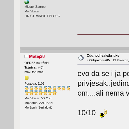
Mjesto: Zagreb
Moj Skuter:
LINIĆTRANS/CIPELCUG
Odg: pohvale/kritike
Matej28
«
Odgovori #65 :
19 Kolovoz,
OPREZ na tržnici
Tržnica :
(
-3
)
evo da se i ja p
maxi forumaš
privjesak..jedin
Postova: 1109
om....ali nema 
Moj Skuter: VX 250
MojSetup: ZARIBAN
MojSpuh: Serijalović
10/10