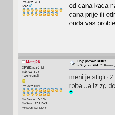
Postova: 2324
od dana kada nar
Spol:
dana prije ili 
onda vas prob
Odg: pohvale/kritike
Matej28
«
Odgovori #74 :
20 Kolovoz,
OPREZ na tržnici
Tržnica :
(
-3
)
meni je stiglo 2
maxi forumaš
roba...a iz zg 
Postova: 1109
Moj Skuter: VX 250
MojSetup: ZARIBAN
MojSpuh: Serijalović