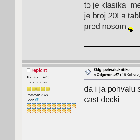
to je klasika, m
je broj 20! a t
pred nosom
Odg: pohvale/kritike
replcnt
«
Odgovori #67 :
19 Kolovoz,
Tržnica :
(
+20
)
maxi forumaš
da i ja pohvalu 
Postova: 2324
cast decki
Spol: