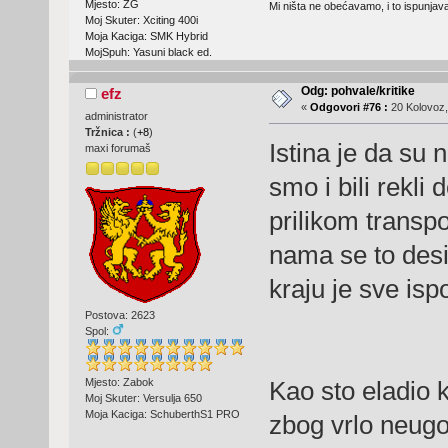
Mjesto: ZG
Mi ništa ne obećavamo, i to ispunjav
Moj Skuter: Xciting 400i
Moja Kaciga: SMK Hybrid
MojSpuh: Yasuni black ed.
Odg: pohvale/kritike
efz
«
Odgovori #76 :
20 Kolovoz,
administrator
Tržnica :
(
+8
)
Istina je da su 
maxi forumaš
smo i bili rekli
prilikom transp
nama se to desil
kraju je sve is
Postova: 2623
Spol:
Mjesto: Zabok
Kao sto eladio 
Moj Skuter: Versulja 650
Moja Kaciga: SchuberthS1 PRO
zbog vrlo neugo