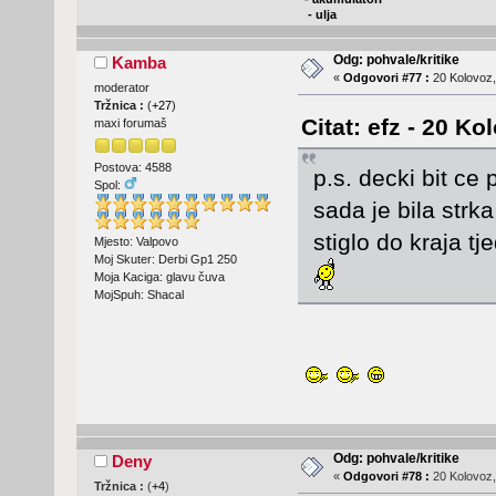
- ulja
Odg: pohvale/kritike
Kamba
«
Odgovori #77 :
20 Kolovoz,
moderator
Tržnica :
(
+27
)
Citat: efz - 20 Ko
maxi forumaš
Postova: 4588
p.s. decki bit ce
Spol:
sada je bila strk
stiglo do kraja t
Mjesto: Valpovo
Moj Skuter: Derbi Gp1 250
Moja Kaciga: glavu čuva
MojSpuh: Shacal
Odg: pohvale/kritike
Deny
«
Odgovori #78 :
20 Kolovoz,
Tržnica :
(
+4
)