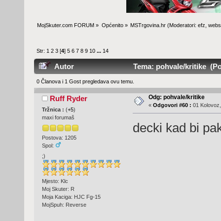
MojSkuter.com FORUM
»
Općenito
»
MSTrgovina.hr
(Moderatori:
efz
,
webs
Str:
1
2
3
[
4
]
5
6
7
8
9
10
...
14
Autor
Tema: pohvale/kritike (Po
0 Članova i 1 Gost pregledava ovu temu.
Odg: pohvale/kritike
Ruff Ryder
«
Odgovori #60 :
01 Kolovoz,
Tržnica :
(
+5
)
maxi forumaš
decki kad bi pak
Postova: 1205
Spol:
;)
Mjesto: Klc
Moj Skuter: R
Moja Kaciga: HJC Fg-15
MojSpuh: Reverse