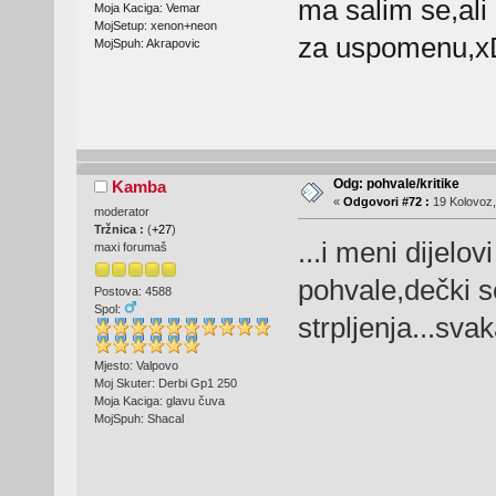
ma salim se,ali 
Moja Kaciga: Vemar
MojSetup: xenon+neon
za uspomenu,x
MojSpuh: Akrapovic
Odg: pohvale/kritike
Kamba
«
Odgovori #72 :
19 Kolovoz,
moderator
Tržnica :
(
+27
)
...i meni dijelo
maxi forumaš
pohvale,dečki s
Postova: 4588
Spol:
strpljenja...svak
Mjesto: Valpovo
Moj Skuter: Derbi Gp1 250
Moja Kaciga: glavu čuva
MojSpuh: Shacal