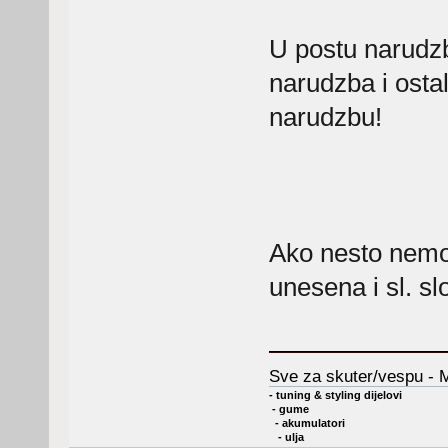
U postu narudzb
narudzba i osta
narudzbu!
Ako nesto nemoze
unesena i sl. s
Sve za skuter/vespu - 
- tuning & styling dijelovi
- gume
- akumulatori
- ulja