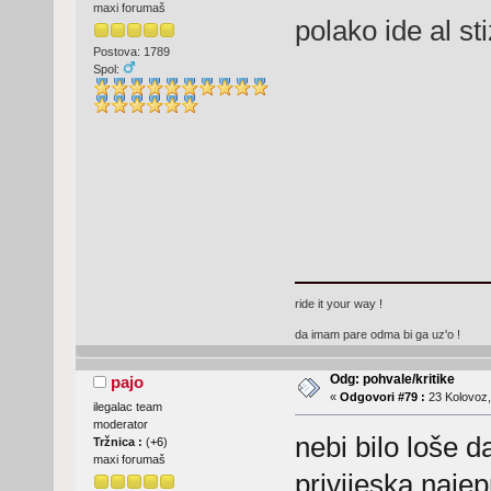
maxi forumaš
polako ide al s
Postova: 1789
Spol:
ride it your way !
da imam pare odma bi ga uz'o !
Odg: pohvale/kritike
pajo
«
Odgovori #79 :
23 Kolovoz,
ilegalac team
moderator
nebi bilo loše 
Tržnica :
(
+6
)
maxi forumaš
privijeska,najep