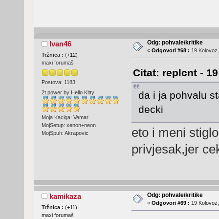
Odg: pohvale/kritike
Ivan46
«
Odgovori #68 :
19 Kolovoz,
Tržnica :
(
+12
)
maxi forumaš
Citat: replcnt - 1
Postova: 1183
da i ja pohvalu s
2t power by Hello Kitty
decki
Moja Kaciga: Vemar
MojSetup: xenon+neon
eto i meni stigl
MojSpuh: Akrapovic
privjesak,jer 
Odg: pohvale/kritike
kamikaza
«
Odgovori #69 :
19 Kolovoz,
Tržnica :
(
+11
)
maxi forumaš