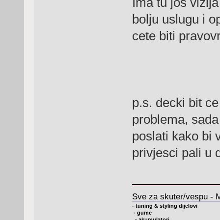
Ima tu jos vizij
bolju uslugu i 
cete biti pravo
p.s. decki bit c
problema, sada 
poslati kako bi 
privjesci pali u
Sve za skuter/vespu - 
- tuning & styling dijelovi
- gume
- akumulatori