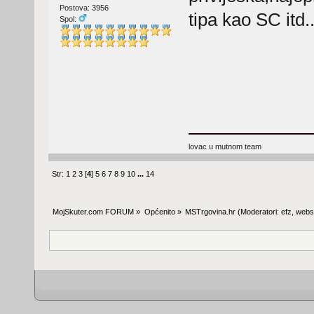
Postova: 3956
tipa kao SC itd
Spol:
lovac u mutnom team
Str:
1
2
3
[
4
]
5
6
7
8
9
10
...
14
MojSkuter.com FORUM
»
Općenito
»
MSTrgovina.hr
(Moderatori:
efz
,
webs