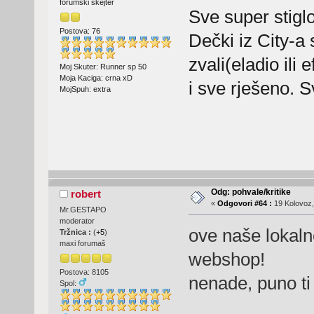
forumski skejter
Sve super stig
Postova: 76
Dečki iz City-a
zvali(eladio ili
Moj Skuter: Runner sp 50
Moja Kaciga: crna xD
i sve rješeno. 
MojSpuh: extra
Odg: pohvale/kritike
robert
«
Odgovori #64 :
19 Kolovoz,
Mr.GESTAPO
moderator
ove naše lokaln
Tržnica :
(
+5
)
maxi forumaš
webshop!
Postova: 8105
nenade, puno ti 
Spol: