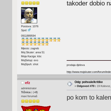
takoder dobio n
Postova: 1076
Spol:
0911889594
Mjesto: zagreb
Moj Skuter: area 51
Moja Kaciga: kbc
MojSetup: evo
MojSpuh: shot
prodaja djelova
http://www.mojskuter.com/forum/inde
Odg: pohvale/kritike
efz
«
Odgovori #70 :
19 Kolovoz,
administrator
Tržnica :
(
+8
)
po kom to kale
maxi forumaš