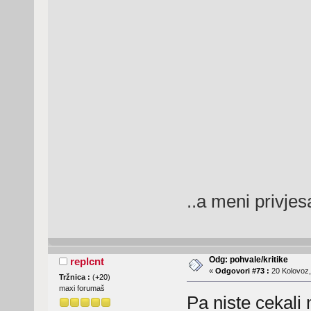
..a meni privjes
Odg: pohvale/kritike
replcnt
«
Odgovori #73 :
20 Kolovoz,
Tržnica :
(
+20
)
maxi forumaš
Pa niste cekali