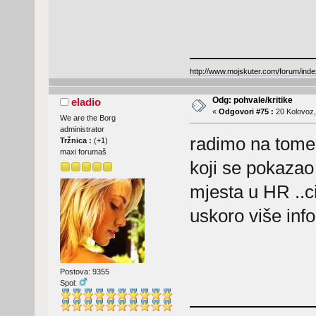
http://www.mojskuter.com/forum/inde
Odg: pohvale/kritike
eladio
«
Odgovori #75 :
20 Kolovoz,
We are the Borg
administrator
radimo na tome
Tržnica :
(
+1
)
maxi forumaš
koji se pokazao 
mjesta u HR ..ci
uskoro više in
Postova: 9355
Spol: