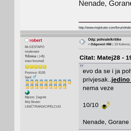
Nenade, Gora
http://www.mojskuter.com/forum/inde
Odg: pohvale/kritike
robert
«
Odgovori #66 :
19 Kolovoz,
Mr.GESTAPO
moderator
Citat: Matej28 - 
Tržnica :
(
+5
)
maxi forumaš
evo da se i ja po
Postova: 8105
Spol:
privjesak..
jedino
nema veze
Mjesto: Zagreb
Moj Skuter:
10/10
LINIĆTRANS/CIPELCUG
Nenade, Goran