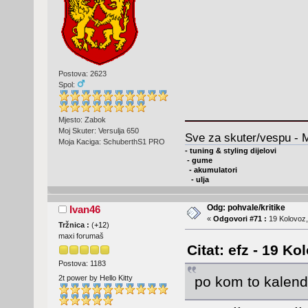
Postova: 2623
Spol:
Mjesto: Zabok
Moj Skuter: Versulja 650
Sve za skuter/vespu - 
Moja Kaciga: SchuberthS1 PRO
- tuning & styling dijelovi
- gume
- akumulatori
- ulja
Odg: pohvale/kritike
Ivan46
«
Odgovori #71 :
19 Kolovoz,
Tržnica :
(
+12
)
maxi forumaš
Citat: efz - 19 Ko
Postova: 1183
po kom to kalen
2t power by Hello Kitty