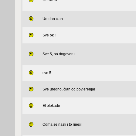
Maska sr
Uredan clan
Sve ok !
Sve 5, po dogovoru
sve 5
Sve uredno, član od povjerenja!
El blokade
Odma se nasli i to rijesili