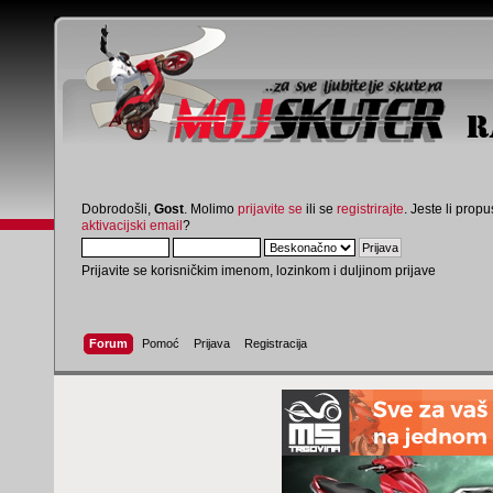
Dobrodošli,
Gost
. Molimo
prijavite se
ili se
registrirajte
. Jeste li propus
aktivacijski email
?
Prijavite se korisničkim imenom, lozinkom i duljinom prijave
Forum
Pomoć
Prijava
Registracija