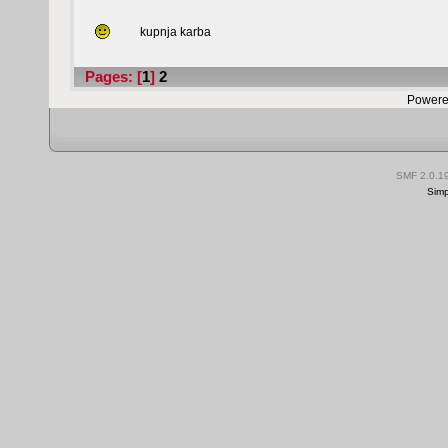
kupnja karba
Pages: [
1
]
2
Powere
SMF 2.0.1
Simp