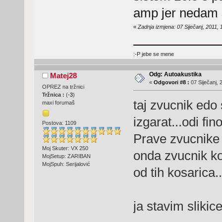
amp jer nedam s
«
Zadnja izmjena: 07 Siječanj, 2011,
:-P jebe se mene
Odg: Autoakustika
Matej28
«
Odgovori #8 :
07 Siječanj, 
OPREZ na tržnici
Tržnica :
(
-3
)
taj zvucnik edo s
maxi forumaš
izgarat...odi fi
Postova: 1109
Prave zvucnike 
Moj Skuter: VX 250
onda zvucnik koj
MojSetup: ZARIBAN
MojSpuh: Serijalović
od tih kosarica..
ja stavim slikic