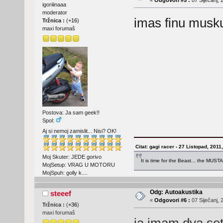
igoriiinaaa
moderator
imas finu musku
Tržnica :
(
+16
)
maxi forumaš
Postova: Ja sam geek!!
Spol:
Aj si nemoj zamislit... Nisi? OK!
Citat: gagi racer - 27 Listopad, 2011
Moj Skuter: JEDE gorivo
It is time for the Beast... the MUST
MojSetup: VRAG U MOTORU
MojSpuh: golly k....
Odg: Autoakustika
steeef
«
Odgovori #6 :
07 Siječanj, 
Tržnica :
(
+36
)
maxi forumaš
ja imam dva set