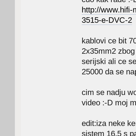
http://www.hifi
3515-e-DVC-2
kablovi ce bit 7
2x35mm2 zbog am
serijski ali ce
25000 da se napu
cim se nadju woof
video :-D moj m
edit:iza neke ke
sistem 16.5 s p