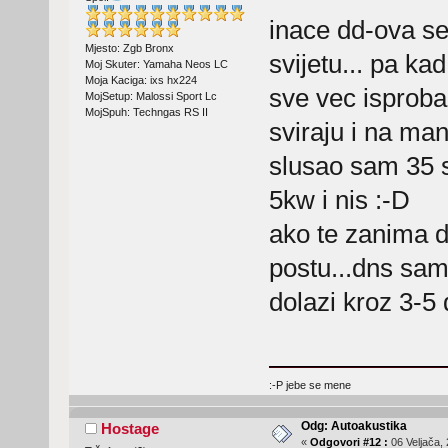
inace dd-ova ser
Mjesto: Zgb Bronx
svijetu... pa kad
Moj Skuter: Yamaha Neos LC
Moja Kaciga: ixs hx224
sve vec isproba
MojSetup: Malossi Sport Lc
MojSpuh: Techngas RS II
sviraju i na ma
slusao sam 35 
5kw i nis :-D
ako te zanima 
postu...dns sam 
dolazi kroz 3-5
:-P jebe se mene
Odg: Autoakustika
Hostage
«
Odgovori #12 :
06 Veljača, 