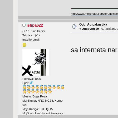
http://www.mojskuter.com/forum/inde
Odg: Autoakustika
istipa622
«
Odgovori #9 :
07 Siječanj, 
OPREZ na tržnici
Tržnica :
(
-1
)
maxi forumaš
sa interneta n
Postova: 1026
Spol:
Mjesto: Duga Resa
Moj Skuter: NRG MC2 & Hornet
600
Moja Kaciga: HJC fg-15
MojSpuh: Leo Vince & Akrapovič