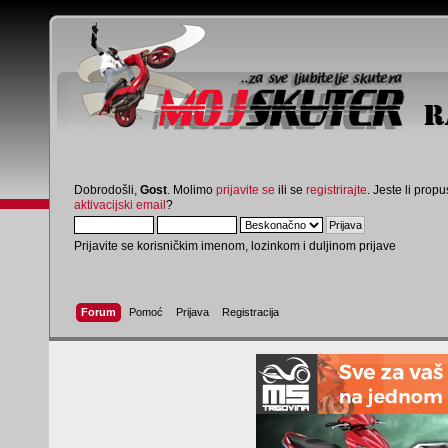
Dobrodošli,
Gost
. Molimo
prijavite se
ili se
registrirajte
. Jeste li propus
aktivacijski email
?
Prijavite se korisničkim imenom, lozinkom i duljinom prijave
Forum
Pomoć
Prijava
Registracija