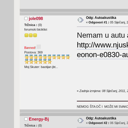
Odg: Autoakustika
jole098
«
Odgovori #1 :
05 Siječanj, 
Tržnica :
(
0
)
forumski biciklist
Nemam u autu a
http://www.njus
Banned!
eonon-e0830-au
Postova: 369
Moj Skuter: baotijan jbt...
«
Zadnja izmjena: 08 Siječanj, 2011, 
NEMOG ŠTA OČ I MOŽE MI SVAK
Odg: Autoakustika
Energy-Bj
«
Odgovori #2 :
06 Siječanj, 
Tržnica :
(
0
)