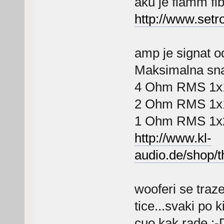
aku je fiamm fl
http://www.setr
amp je signat od
Maksimalna sn
4 Ohm RMS 1x
2 Ohm RMS 1x
1 Ohm RMS 1x
http://www.kl-
audio.de/shop/
wooferi se traz
tice...svaki po 
cuo kak rade :-