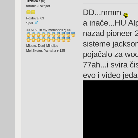
Tržnica :
(
0
)
forumski skejter
DD...mmm
Postova: 89
a inače...HU Al
Spol:
<< NRG in my memories :) >>
nazad pioneer 2
sisteme jackson
Mjesto: Donji Miholjac
Moj Skuter: Yamaha r-125
pojačalo za woo
77ah...i svira či
evo i video jed