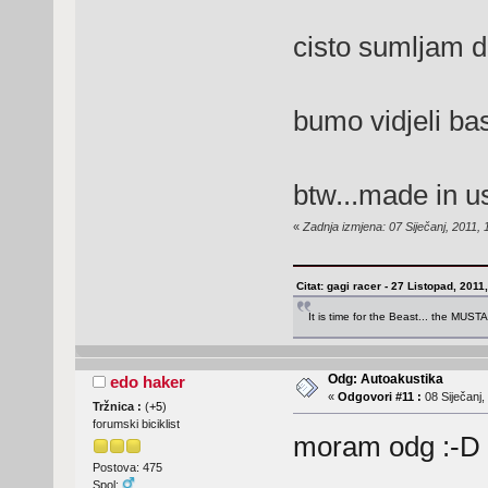
cisto sumljam d
bumo vidjeli b
btw...made in 
«
Zadnja izmjena: 07 Siječanj, 2011, 
Citat: gagi racer - 27 Listopad, 2011
It is time for the Beast... the MUST
Odg: Autoakustika
edo haker
«
Odgovori #11 :
08 Siječanj,
Tržnica :
(
+5
)
forumski biciklist
moram odg :-D n
Postova: 475
Spol: