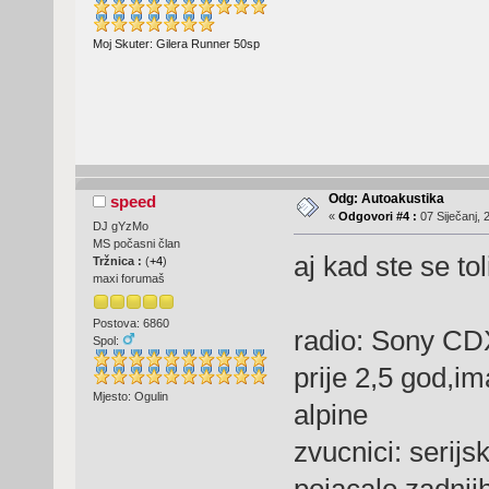
Moj Skuter: Gilera Runner 50sp
Odg: Autoakustika
speed
«
Odgovori #4 :
07 Siječanj, 
DJ gYzMo
MS počasni član
aj kad ste se to
Tržnica :
(
+4
)
maxi forumaš
Postova: 6860
radio: Sony CD
Spol:
prije 2,5 god,i
Mjesto: Ogulin
alpine
zvucnici: serijs