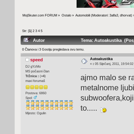
MojSkuter.com FORUM
»
Ostalo
»
Automobili
(Moderatori:
3alfa3
,
dhorvat
) 
Str: [
1
]
2
3
4
5
Autor
Tema: Autoakustika (Posj
0 Članova i 3 Gostiju pregledava ovu temu.
Autoakustika
speed
«
:
05 Siječanj, 2011, 19:54:02
DJ gYzMo
MS počasni član
ajmo malo se ra
Tržnica :
(
+4
)
maxi forumaš
metalnome ljubi
Postova: 6860
subwoofera,koji
Spol:
to.....
Mjesto: Ogulin