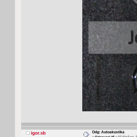
Odg: Autoakustika
igor.sb
«
Odgovori #5 :
07 Siječanj, 