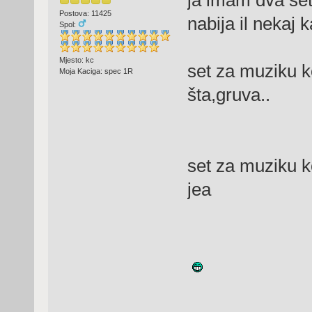
Postova: 11425
nabija il nekaj k
Spol:
Mjesto: kc
set za muziku k
Moja Kaciga: spec 1R
šta,gruva..
set za muziku ko
jea