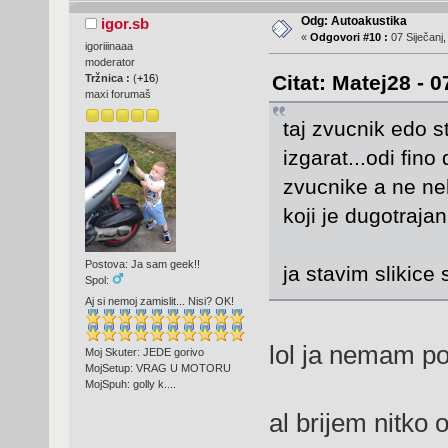
Odg: Autoakustika
igor.sb
«
Odgovori #10 :
07 Siječanj,
igoriiinaaa
moderator
Citat: Matej28 - 0
Tržnica :
(
+16
)
maxi forumaš
taj zvucnik edo st
izgarat...odi fin
zvucnike a ne ne
koji je dugotrajan
Postova: Ja sam geek!!
ja stavim slikice
Spol:
Aj si nemoj zamislit... Nisi? OK!
lol ja nemam p
Moj Skuter: JEDE gorivo
MojSetup: VRAG U MOTORU
MojSpuh: golly k....
al brijem nitko