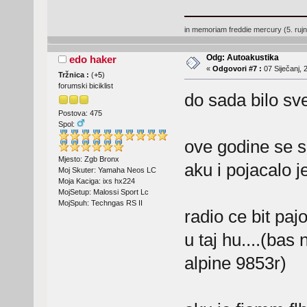
in memoriam freddie mercury (5. ruj
Odg: Autoakustika
edo haker
«
Odgovori #7 :
07 Siječanj, 
Tržnica :
(
+5
)
forumski biciklist
do sada bilo sv
Postova: 475
Spol:
ove godine se s
Mjesto: Zgb Bronx
aku i pojacalo j
Moj Skuter: Yamaha Neos LC
Moja Kaciga: ixs hx224
MojSetup: Malossi Sport Lc
MojSpuh: Techngas RS II
radio ce bit paj
u taj hu....(ba
alpine 9853r)