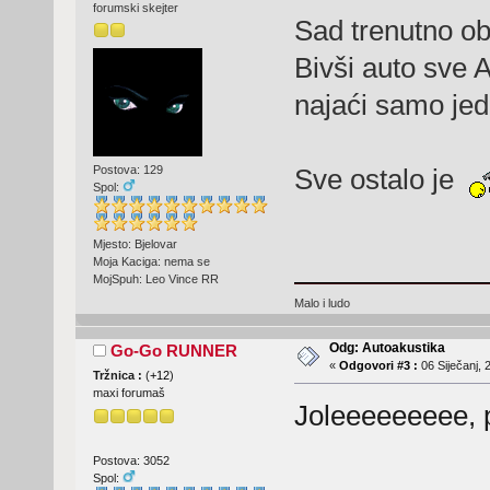
forumski skejter
Sad trenutno o
Bivši auto sve A
najaći samo jed
Sve ostalo je
Postova: 129
Spol:
Mjesto: Bjelovar
Moja Kaciga: nema se
MojSpuh: Leo Vince RR
Malo i ludo
Odg: Autoakustika
Go-Go RUNNER
«
Odgovori #3 :
06 Siječanj, 
Tržnica :
(
+12
)
maxi forumaš
Joleeeeeeeee, 
Postova: 3052
Spol: