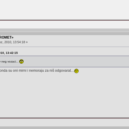
PROMET»
z, 2010, 13:54:18 »
010, 13:42:15
v neg vozaci...
onda su oni mirni i nemoraju za niš odgovarat....