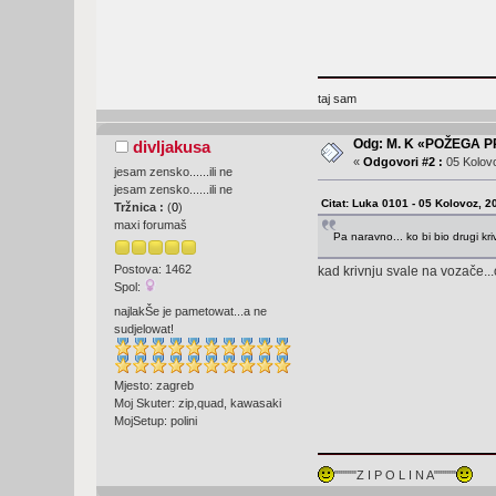
taj sam
Odg: M. K «POŽEGA 
divljakusa
«
Odgovori #2 :
05 Kolovo
jesam zensko......ili ne
jesam zensko......ili ne
Citat: Luka 0101 - 05 Kolovoz, 2
Tržnica :
(
0
)
maxi forumaš
Pa naravno... ko bi bio drugi kri
Postova: 1462
kad krivnju svale na vozače...
Spol:
najlakŠe je pametowat...a ne
sudjelowat!
Mjesto: zagreb
Moj Skuter: zip,quad, kawasaki
MojSetup: polini
"""""Z I P O L I N A"""""