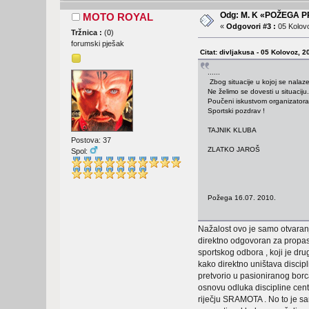
Odg: M. K «POŽEGA 
MOTO ROYAL
«
Odgovori #3 :
05 Kolovo
Tržnica :
(
0
)
forumski pješak
Citat: divljakusa - 05 Kolovoz, 2
......
Zbog situacije u kojoj se nalaz
Ne želimo se dovesti u situaciju
Poučeni iskustvom organizatora
Sportski pozdrav !
TAJNIK KLUBA
Postova: 37
ZLATKO JAROŠ
Spol:
Požega 16.07. 2010.
Nažalost ovo je samo otvaranj
direktno odgovoran za propast
sportskog odbora , koji je dr
kako direktno uništava discipl
pretvorio u pasioniranog borc
osnovu odluka discipline centr
riječju SRAMOTA . No to je sam