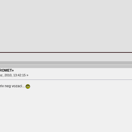
PROMET»
z, 2010, 13:42:15 »
riv neg vozaci...