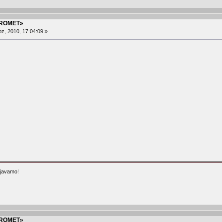
PROMET»
z, 2010, 17:04:09 »
njavamo!
PROMET»