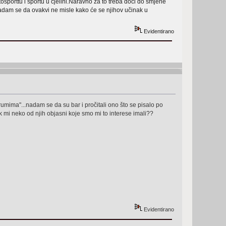
sporttu i sportu u cjelini.Naravno za to treba doći do smjene
Nadam se da ovakvi ne misle kako će se njihov učinak u
Evidentirano
rumima"...nadam se da su bar i pročitali ono što se pisalo po
k mi neko od njih objasni koje smo mi to interese imali??
Evidentirano