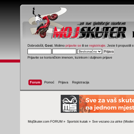
Dobrodošli,
Gost
. Molimo
prijavite se
ili se
registrirajte
. Jeste li propustili 
Prijavite se korisničkim imenom, lozinkom i duljinom prijave
Forum
Pomoć
Prijava
Registracija
MojSkuter.com FORUM
»
Sportski kutak
»
Sve vezano za utrke
(Modera