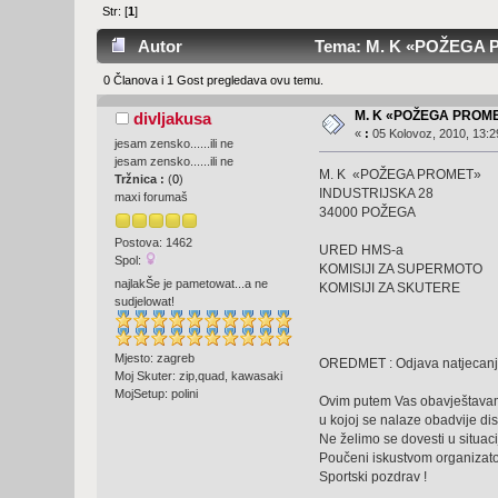
Str: [
1
]
Autor
Tema: M. K «POŽEGA P
0 Članova i 1 Gost pregledava ovu temu.
M. K «POŽEGA PROM
divljakusa
«
:
05 Kolovoz, 2010, 13:2
jesam zensko......ili ne
jesam zensko......ili ne
M. K «POŽEGA PROMET»
Tržnica :
(
0
)
INDUSTRIJSKA 28
maxi forumaš
34000 POŽEGA
Postova: 1462
URED HMS-a
Spol:
KOMISIJI ZA SUPERMOTO
najlakŠe je pametowat...a ne
KOMISIJI ZA SKUTERE
sudjelowat!
Mjesto: zagreb
OREDMET : Odjava natjecan
Moj Skuter: zip,quad, kawasaki
MojSetup: polini
Ovim putem Vas obavještavamo 
u kojoj se nalaze obadvije di
Ne želimo se dovesti u situaci
Poučeni iskustvom organizato
Sportski pozdrav !