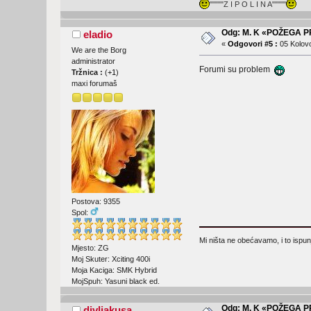
"""""Z I P O L I N A"""""
Odg: M. K «POŽEGA 
eladio
«
Odgovori #5 :
05 Kolovo
We are the Borg
administrator
Forumi su problem
Tržnica :
(
+1
)
maxi forumaš
Postova: 9355
Spol:
Mi ništa ne obećavamo, i to ispu
Mjesto: ZG
Moj Skuter: Xciting 400i
Moja Kaciga: SMK Hybrid
MojSpuh: Yasuni black ed.
Odg: M. K «POŽEGA 
divljakusa