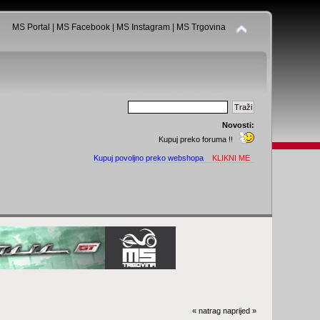
MS Portal
|
MS Facebook
|
MS Instagram
|
MS Trgovina
Novosti:
Kupuj preko foruma !!
Kupuj povoljno preko webshopa
KLIKNI ME
« natrag
naprijed »