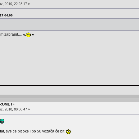
z, 2010, 22:28:17 »
 17:04:09
om zabranit....
PROMET»
z, 2010, 00:36:47 »
tat, sve će bit oke i po 50 vozača će bit