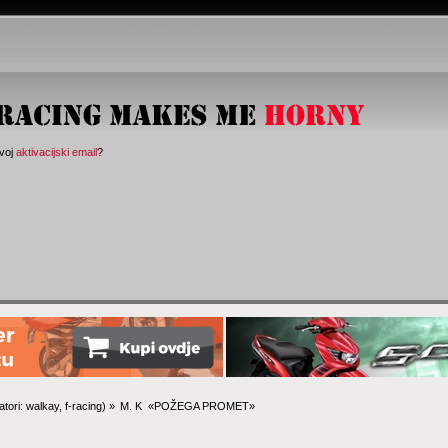
svoj
aktivacijski email
?
tori:
walkay
,
f-racing
) »
M. K  «POŽEGA PROMET»