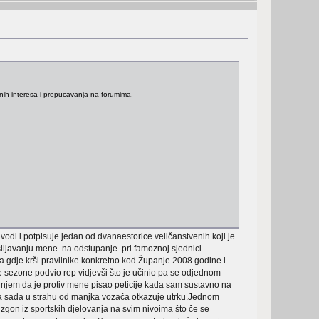
itnih interesa i prepucavanja na forumima.
odi i potpisuje jedan od dvanaestorice veličanstvenih koji je
isiljavanju mene na odstupanje pri famoznoj sjednici
ja gdje krši pravilnike konkretno kod Županje 2008 godine i
rve sezone podvio rep vidjevši što je učinio pa se odjednom
injem da je protiv mene pisao peticije kada sam sustavno na
anika sada u strahu od manjka vozača otkazuje utrku.Jednom
 izgon iz sportskih djelovanja na svim nivoima što če se