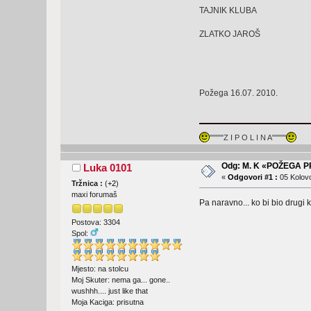
TAJNIK KLUBA
ZLATKO JAROŠ
Požega 16.07. 2010.
"""""Z I P O L I N A"""""
Odg: M. K «POŽEGA 
Luka 0101
«
Odgovori #1 :
05 Kolovo
Tržnica :
(
+2
)
maxi forumaš
Pa naravno... ko bi bio drugi k
Postova: 3304
Spol:
Mjesto: na stolcu
Moj Skuter: nema ga... gone..
wushhh.... just like that
Moja Kaciga: prisutna