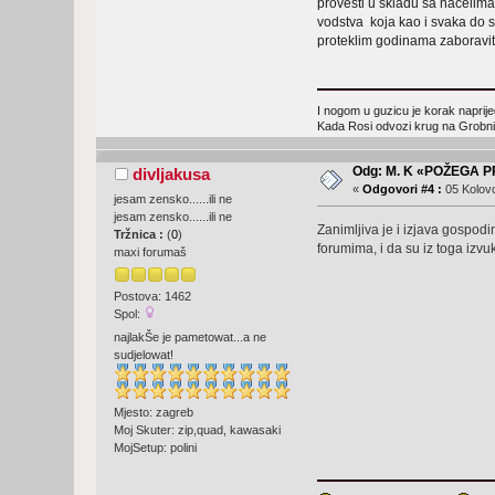
provesti u skladu sa načelima
vodstva koja kao i svaka do s
proteklim godinama zaboraviti
I nogom u guzicu je korak naprije
Kada Rosi odvozi krug na Grobnik
Odg: M. K «POŽEGA 
divljakusa
«
Odgovori #4 :
05 Kolovo
jesam zensko......ili ne
jesam zensko......ili ne
Zanimljiva je i izjava gospodi
Tržnica :
(
0
)
forumima, i da su iz toga izv
maxi forumaš
Postova: 1462
Spol:
najlakŠe je pametowat...a ne
sudjelowat!
Mjesto: zagreb
Moj Skuter: zip,quad, kawasaki
MojSetup: polini