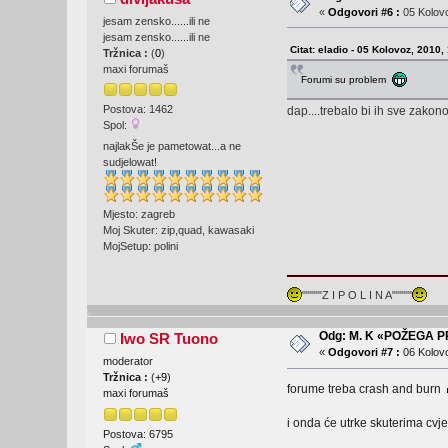
«
Odgovori #6 :
05 Kolovo
jesam zensko......ili ne
jesam zensko......ili ne
Citat: eladio - 05 Kolovoz, 2010,
Tržnica :
(
0
)
maxi forumaš
Forumi su problem
Postova: 1462
dap....trebalo bi ih sve zakon
Spol:
najlakŠe je pametowat...a ne
sudjelowat!
Mjesto: zagreb
Moj Skuter: zip,quad, kawasaki
MojSetup: polini
"""""Z I P O L I N A"""""
Odg: M. K «POŽEGA 
Iwo SR Tuono
«
Odgovori #7 :
06 Kolovo
moderator
Tržnica :
(
+9
)
forume treba crash and burn
maxi forumaš
i onda će utrke skuterima cvje
Postova: 6795