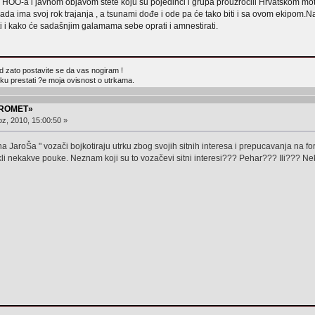
 HOO-a i javnom objavom štete koju su pojedinci i grupa prouzročili Hrvatskom moto
ada ima svoj rok trajanja , a tsunami dođe i ode pa će tako biti i sa ovom ekipom.
 i kako će sadašnjim galamama sebe oprati i amnestirati.
d zato postavite se da vas nogiram !
u prestati ?e moja ovisnost o utrkama.
PROMET»
z, 2010, 15:00:50 »
na JaroŠa " vozači bojkotiraju utrku zbog svojih sitnih interesa i prepucavanja na fo
ukli nekakve pouke. Neznam koji su to vozačevi sitni interesi??? Pehar??? Ili??? Ne