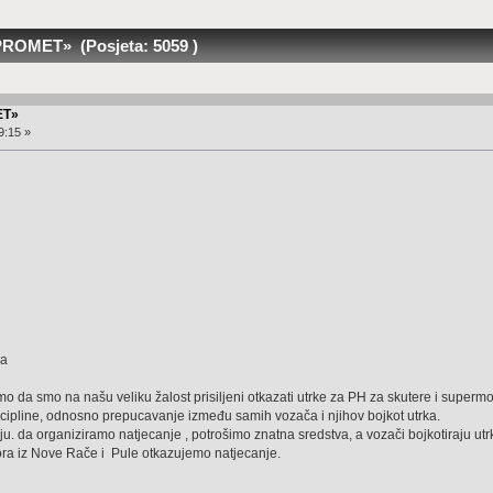
ROMET» (Posjeta: 5059 )
ET»
9:15 »
ja
da smo na našu veliku žalost prisiljeni otkazati utrke za PH za skutere i supermot
scipline, odnosno prepucavanje između samih vozača i njihov bojkot utrka.
ju. da organiziramo natjecanje , potrošimo znatna sredstva, a vozači bojkotiraju ut
ra iz Nove Rače i Pule otkazujemo natjecanje.