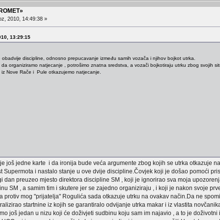
PROMET»
z, 2010, 14:49:38 »
010, 13:29:15
e obadvije discipline, odnosno prepucavanje između samih vozača i njihov bojkot utrka.
. da organiziramo natjecanje , potrošimo znatna sredstva, a vozači bojkotiraju utrku zbog svojih s
 iz Nove Rače i Pule otkazujemo natjecanje.
e još jedne karte i da ironija bude veća argumente zbog kojih se utrka otkazuje nav
 Supermota i nastalo stanje u ove dvije discipline.Čovjek koji je došao pomoći pr
ugi dan preuzeo mjesto direktora discipline SM , koji je ignorirao sva moja upozoren
inu SM , a samim tim i skutere jer se zajedno organiziraju , i koji je nakon svoje p
a protiv mog "prijatelja" Rogulića sada otkazuje utrku na ovakav način.Da ne spom
alizirao startnine iz kojih se garantiralo odvijanje utrka makar i iz vlastita novč
o još jedan u nizu koji će doživjeti sudbinu koju sam im najavio , a to je doživotni