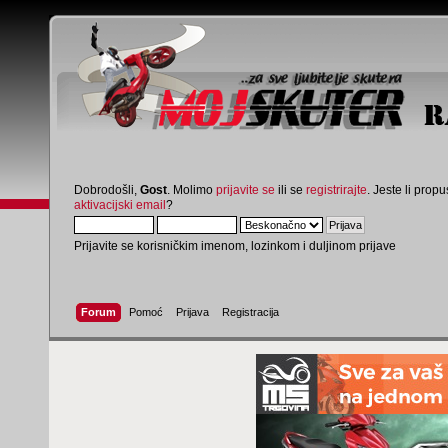
Dobrodošli,
Gost
. Molimo
prijavite se
ili se
registrirajte
. Jeste li propus
aktivacijski email
?
Prijavite se korisničkim imenom, lozinkom i duljinom prijave
Forum
Pomoć
Prijava
Registracija